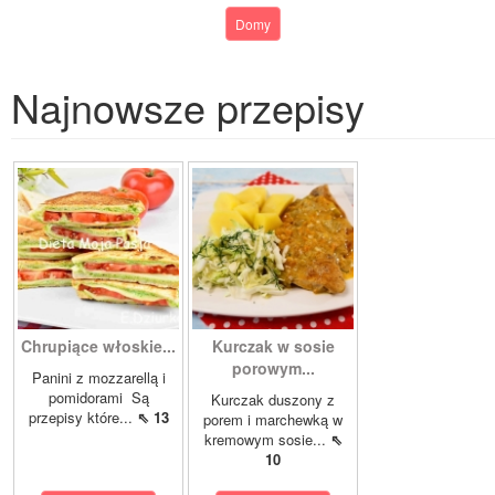
Domy
Najnowsze przepisy
Chrupiące włoskie...
Kurczak w sosie
porowym...
Panini z mozzarellą i
pomidorami Są
Kurczak duszony z
przepisy które...
⇖ 13
porem i marchewką w
kremowym sosie...
⇖
10