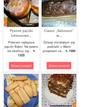
Pyszne pączki
Ciasto „Salceson”
luksusowe...
w...
Polecam najlepsze
Dzisiaj chciałabym się
pączki Babci. Na pewno
podzielić z Wami
nie skończy się...
⇖
przepisem na...
⇖ 1484
1325
Zobacz przepis!
Zobacz przepis!