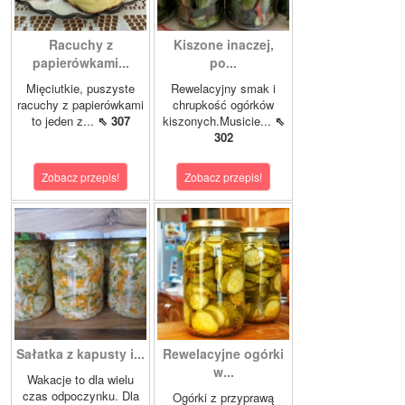
Racuchy z
Kiszone inaczej,
papierówkami...
po...
Mięciutkie, puszyste
Rewelacyjny smak i
racuchy z papierówkami
chrupkość ogórków
to jeden z...
⇖ 307
kiszonych.Musicie...
⇖
302
Zobacz przepis!
Zobacz przepis!
Sałatka z kapusty i...
Rewelacyjne ogórki
w...
Wakacje to dla wielu
czas odpoczynku. Dla
Ogórki z przyprawą