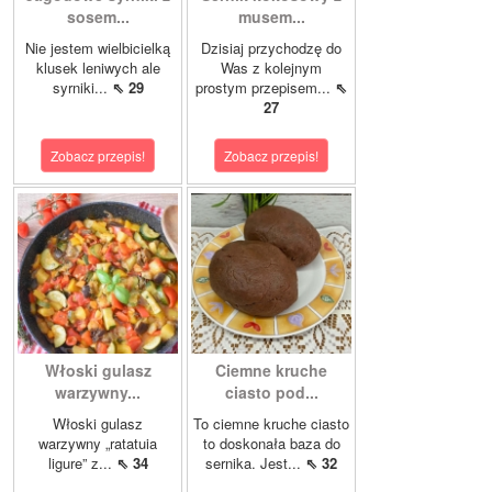
sosem...
musem...
Nie jestem wielbicielką
Dzisiaj przychodzę do
klusek leniwych ale
Was z kolejnym
syrniki...
⇖ 29
prostym przepisem...
⇖
27
Zobacz przepis!
Zobacz przepis!
Włoski gulasz
Ciemne kruche
warzywny...
ciasto pod...
Włoski gulasz
To ciemne kruche ciasto
warzywny „ratatuia
to doskonała baza do
ligure” z...
⇖ 34
sernika. Jest...
⇖ 32