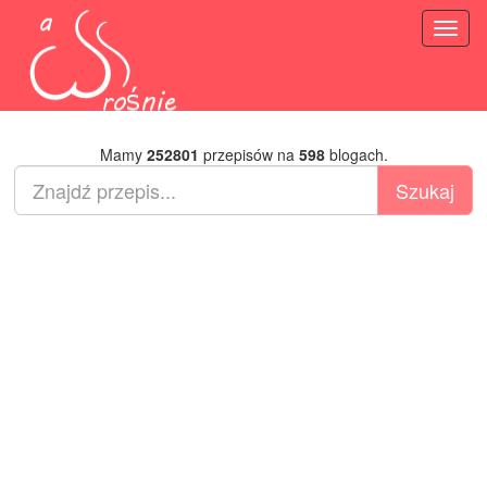
Toggl
naviga
Mamy
252801
przepisów na
598
blogach.