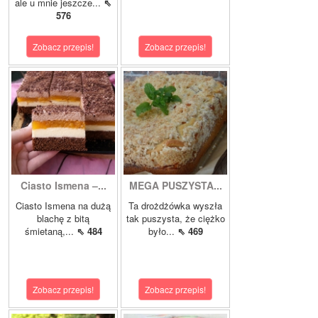
ale u mnie jeszcze...
⇖
576
Zobacz przepis!
Zobacz przepis!
Ciasto Ismena –...
MEGA PUSZYSTA...
Ciasto Ismena na dużą
Ta drożdżówka wyszła
blachę z bitą
tak puszysta, że ciężko
śmietaną,...
⇖ 484
było...
⇖ 469
Zobacz przepis!
Zobacz przepis!