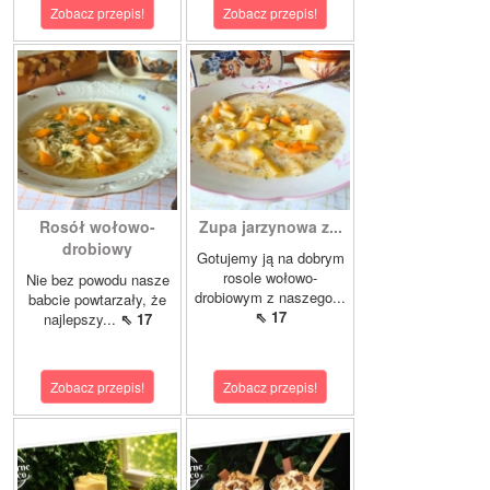
Zobacz przepis!
Zobacz przepis!
Rosół wołowo-
Zupa jarzynowa z...
drobiowy
Gotujemy ją na dobrym
rosole wołowo-
Nie bez powodu nasze
drobiowym z naszego...
babcie powtarzały, że
⇖ 17
najlepszy...
⇖ 17
Zobacz przepis!
Zobacz przepis!