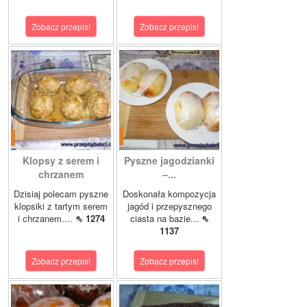
Zobacz przepis!
Zobacz przepis!
Klopsy z serem i
Pyszne jagodzianki
chrzanem
–...
Dzisiaj polecam pyszne
Doskonała kompozycja
klopsiki z tartym serem
jagód i przepysznego
i chrzanem....
⇖ 1274
ciasta na bazie...
⇖
1137
Zobacz przepis!
Zobacz przepis!