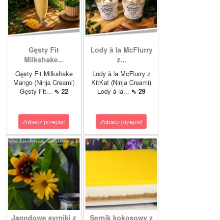
Gęsty Fit
Lody à la McFlurry
Milkshake...
z...
Gęsty Fit Milkshake
Lody à la McFlurry z
Mango (Ninja Creami)
KitKat (Ninja Creami)
Gęsty Fit...
⇖ 22
Lody à la...
⇖ 29
Zobacz przepis!
Zobacz przepis!
Jagodowe syrniki z
Sernik kokosowy z