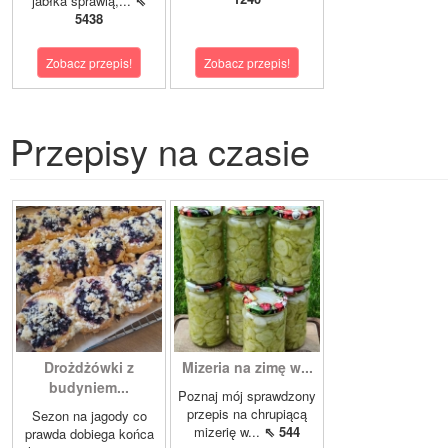
jabłka sprawią,...
⇖
5438
Zobacz przepis!
Zobacz przepis!
Przepisy na czasie
Drożdżówki z
Mizeria na zimę w...
budyniem...
Poznaj mój sprawdzony
przepis na chrupiącą
Sezon na jagody co
mizerię w...
⇖ 544
prawda dobiega końca