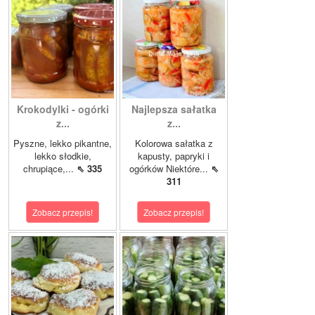
Krokodylki - ogórki
Najlepsza sałatka
z...
z...
Pyszne, lekko pikantne,
Kolorowa sałatka z
lekko słodkie,
kapusty, papryki i
chrupiące,...
⇖ 335
ogórków Niektóre...
⇖
311
Zobacz przepis!
Zobacz przepis!