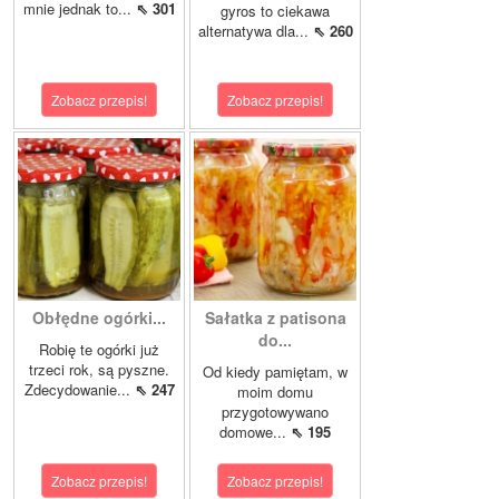
mnie jednak to...
⇖ 301
gyros to ciekawa
alternatywa dla...
⇖ 260
Zobacz przepis!
Zobacz przepis!
Obłędne ogórki...
Sałatka z patisona
do...
Robię te ogórki już
trzeci rok, są pyszne.
Od kiedy pamiętam, w
Zdecydowanie...
⇖ 247
moim domu
przygotowywano
domowe...
⇖ 195
Zobacz przepis!
Zobacz przepis!