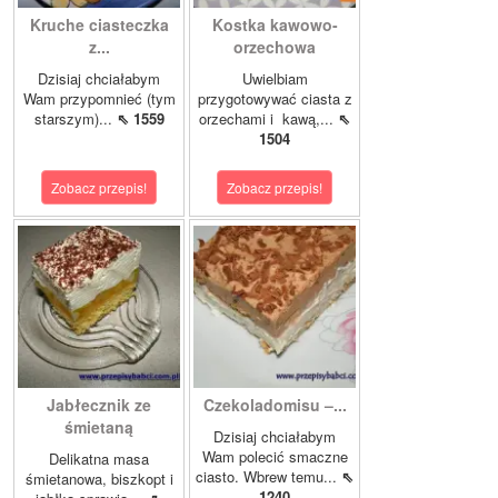
Kruche ciasteczka
Kostka kawowo-
z...
orzechowa
Dzisiaj chciałabym
Uwielbiam
Wam przypomnieć (tym
przygotowywać ciasta z
starszym)...
⇖ 1559
orzechami i kawą,...
⇖
1504
Zobacz przepis!
Zobacz przepis!
Jabłecznik ze
Czekoladomisu –...
śmietaną
Dzisiaj chciałabym
Wam polecić smaczne
Delikatna masa
ciasto. Wbrew temu...
⇖
śmietanowa, biszkopt i
1240