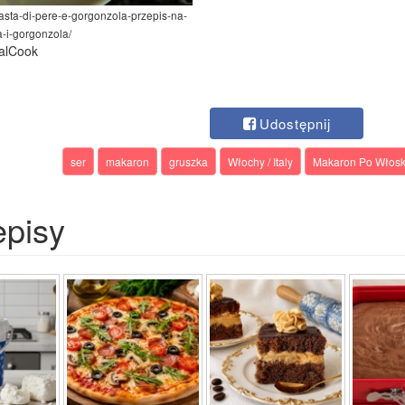
pasta-di-pere-e-gorgonzola-przepis-na-
-i-gorgonzola/
falCook
Udostępnij
ser
makaron
gruszka
Włochy / Italy
Makaron Po Włosku 
episy