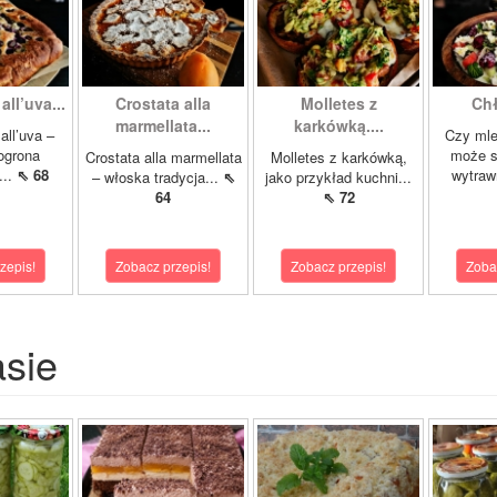
all’uva...
Crostata alla
Molletes z
Chł
marmellata...
karkówką....
all’uva –
Czy ml
ogrona
może s
Crostata alla marmellata
Molletes z karkówką,
...
⇖ 68
wytraw
– włoska tradycja...
⇖
jako przykład kuchni...
64
⇖ 72
zepis!
Zobacz przepis!
Zobacz przepis!
Zoba
asie