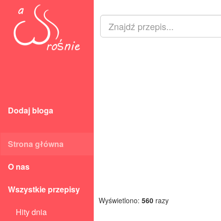
Dodaj bloga
Strona główna
O nas
Wszystkie przepisy
Wyświetlono:
560
razy
Hity dnia