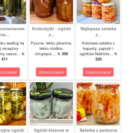
 konserwowe
Krokodylki - ogórki
Najlepsza sałatka
na...
z...
z...
oku według tej
Pyszne, lekko pikantne,
Kolorowa sałatka z
 receptury
lekko słodkie,
kapusty, papryki i
my nasze...
⇖
chrupiące,...
⇖ 356
ogórków Niektóre...
⇖
411
329
cz przepis!
Zobacz przepis!
Zobacz przepis!
cyjne ogórki
Ogórki kiszone w
Sałatka z patisona