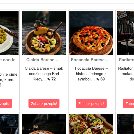
e con le
Cialda Barese –...
Focaccia Barese –...
Radiator
..
Cialda Barese – smak
Focaccia Barese –
Radiatori
codziennego Bari
historia jednego z
makaro
on le cime
Kiedy...
⇖ 72
symboli...
⇖ 69
do
e, które...
6
zepis!
Zobacz przepis!
Zobacz przepis!
Zoba