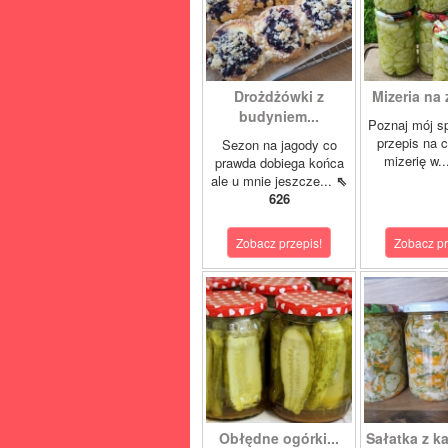
Drożdżówki z
Mizeria na 
budyniem...
Poznaj mój s
przepis na 
Sezon na jagody co
mizerię w.
prawda dobiega końca
ale u mnie jeszcze...
⇖
626
Zobacz przepis!
Zobacz pr
Obłędne ogórki...
Sałatka z ka