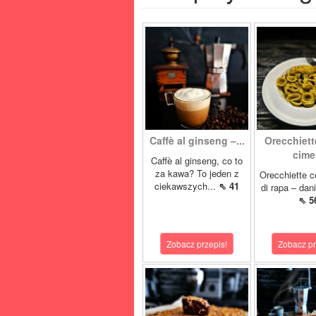
Caffè al ginseng –...
Orecchiett
cime.
Caffè al ginseng, co to
za kawa? To jeden z
Orecchiette c
ciekawszych...
⇖ 41
di rapa – dani
⇖ 5
Zobacz przepis!
Zobacz pr