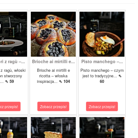
i z ragù –...
Brioche ai mirtilli e...
Pisto manchego –...
 z ragù, włoski
Brioche ai mirtilli e
Pisto manchego – czym
n stworzony
ricotta – włoska
jest to tradycyjne...
⇖
...
⇖ 59
inspiracja...
⇖ 104
60
cz przepis!
Zobacz przepis!
Zobacz przepis!