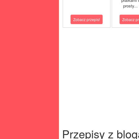
płatkami c
prosty...
Zobacz przepis!
Zobacz pr
Przepisy z blog