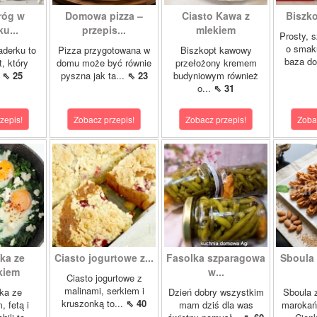
róg w
Domowa pizza –
Ciasto Kawa z
Biszk
u...
przepis...
mlekiem
Prosty, 
o smak
aderku to
Pizza przygotowana w
Biszkopt kawowy
baza do
t, który
domu może być równie
przełożony kremem
.
⇖ 25
pyszna jak ta...
⇖ 23
budyniowym również
o...
⇖ 31
zepis!
Zobacz przepis!
Zobacz przepis!
Zoba
ka ze
Ciasto jogurtowe z...
Fasolka szparagowa
Sboula 
kiem
w...
Ciasto jogurtowe z
malinami, serkiem i
ka ze
Dzień dobry wszystkim
Sboula 
kruszonką to...
⇖ 40
, fetą i
mam dziś dla was
marokańs