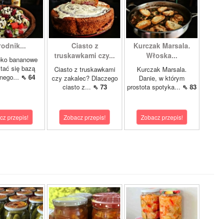
odnik...
Ciasto z
Kurczak Marsala.
truskawkami czy...
Włoska...
eko bananowe
tać się bazą
Ciasto z truskawkami
Kurczak Marsala.
nego...
⇖ 64
czy zakalec? Dlaczego
Danie, w którym
ciasto z...
⇖ 73
prostota spotyka...
⇖ 83
cz przepis!
Zobacz przepis!
Zobacz przepis!