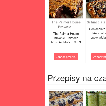
The Palmer House
Schiacciata 
Brownie...
Schiacciata 
kiedy win
The Palmer House
opowiadają
Brownie – historia
brownie, które...
⇖ 63
Zobacz przepis!
Zobacz pr
Przepisy na cz