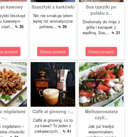
opt kawowy
Szaszłyki z karkówki
Sos tzatziki po
polsku z...
szybki biszkopt
Nic nie smakuje latem
u kawowym -
lepiej niż aromatyczne
Doskonały do mięs z
 ciast...
⇖ 36
potrawy...
⇖ 39
grilla i kanapek z
wędliną. Sos,...
⇖ 31
cz przepis!
Zobacz przepis!
Zobacz przepis!
z migdałami
Caffè al ginseng –...
Melitzanosalata
–...
czyli...
Caffè al ginseng, co to
za kawa? To jeden z
z migdałami –
Jak już kiedyś
ciekawszych...
⇖ 41
kie chruściki
wspominałam,