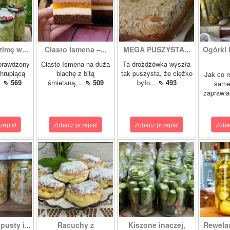
zimę w...
Ciasto Ismena –...
MEGA PUSZYSTA...
Ogórki
prawdzony
Ciasto Ismena na dużą
Ta drożdżówka wyszła
chrupiącą
blachę z bitą
tak puszysta, że ciężko
Jak co r
..
⇖ 569
śmietaną,...
⇖ 509
było...
⇖ 493
samej
zaprawia
zepis!
Zobacz przepis!
Zobacz przepis!
Zoba
pusty i...
Racuchy z
Kiszone inaczej,
Rewela