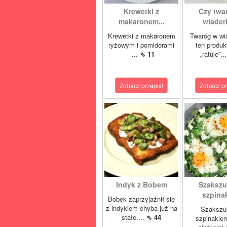
Krewetki z
Czy twa
makaronem...
wiaderk
Krewetki z makaronem
Twaróg w wi
ryżowym i pomidorami
ten produk
–...
⇖ 11
„ratuje”..
Zobacz przepis!
Zobacz pr
Indyk z Bobem
Szakszu
szpina
Bobek zaprzyjaźnił się
z indykiem chyba już na
Szakszu
stałe....
⇖ 44
szpinakiem