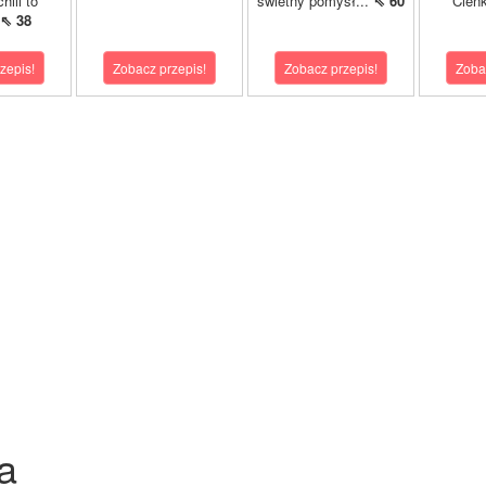
hili to
świetny pomysł...
⇖ 60
Cienk
⇖ 38
zepis!
Zobacz przepis!
Zobacz przepis!
Zoba
a