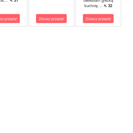
ie,...
⇖ 31
uwielbiam grecką
kuchnię....
⇖ 32
cz przepis!
Zobacz przepis!
Zobacz przepis!