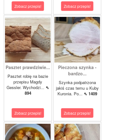
Zobacz przepis!
Zobacz przepis!
Pasztet prawdziwie...
Pieczona szynka -
bardzo...
Pasztet robię na bazie
przepisu Magdy
Szynka podpatrzona
Gessler. Wychodzi...
⇖
jakiś czas temu u Kuby
894
Kuronia. Po...
⇖ 1409
Zobacz przepis!
Zobacz przepis!