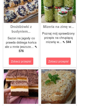
Drożdżówki z
Mizeria na zimę w...
budyniem...
Poznaj mój sprawdzony
przepis na chrupiącą
Sezon na jagody co
mizerię w...
⇖ 544
prawda dobiega końca
ale u mnie jeszcze...
⇖
576
Zobacz przepis!
Zobacz przepis!