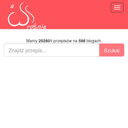
Toggl
naviga
Mamy
252801
przepisów na
598
blogach.