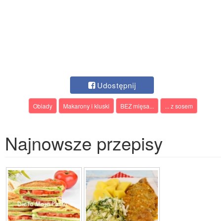
Udostępnij
Obiady
Makarony i kluski
BEZ mięsa...
... z sosem
Najnowsze przepisy