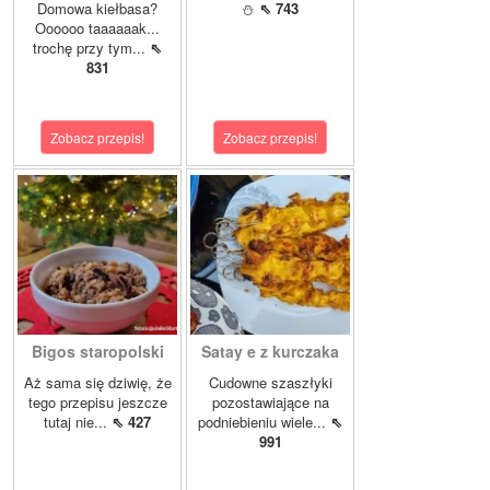
Domowa kiełbasa?
⛄
⇖ 743
Oooooo taaaaaak...
trochę przy tym...
⇖
831
Zobacz przepis!
Zobacz przepis!
Bigos staropolski
Satay e z kurczaka
Aż sama się dziwię, że
Cudowne szaszłyki
tego przepisu jeszcze
pozostawiające na
tutaj nie...
⇖ 427
podniebieniu wiele...
⇖
991