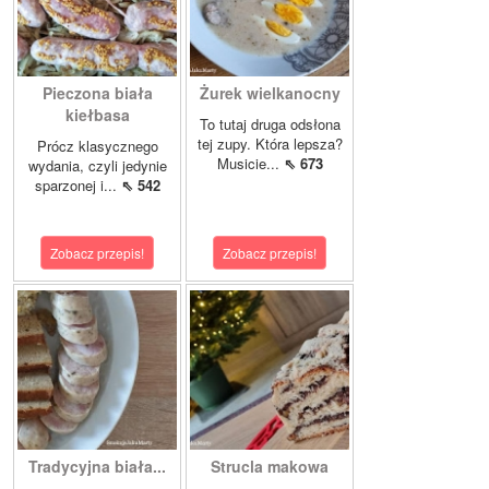
Pieczona biała
Żurek wielkanocny
kiełbasa
To tutaj druga odsłona
tej zupy. Która lepsza?
Prócz klasycznego
Musicie...
⇖ 673
wydania, czyli jedynie
sparzonej i...
⇖ 542
Zobacz przepis!
Zobacz przepis!
Tradycyjna biała...
Strucla makowa