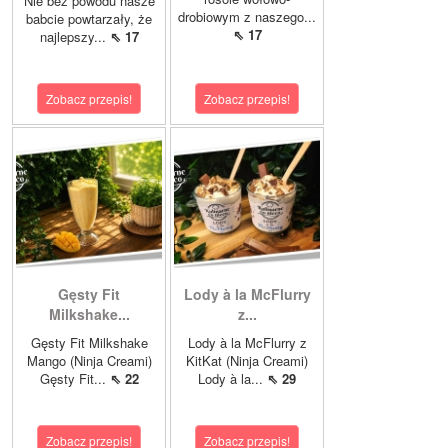
Nie bez powodu nasze
drobiowym z naszego...
babcie powtarzały, że
⇖ 17
najlepszy...
⇖ 17
Zobacz przepis!
Zobacz przepis!
Gęsty Fit
Lody à la McFlurry
Milkshake...
z...
Gęsty Fit Milkshake
Lody à la McFlurry z
Mango (Ninja Creami)
KitKat (Ninja Creami)
Gęsty Fit...
⇖ 22
Lody à la...
⇖ 29
Zobacz przepis!
Zobacz przepis!