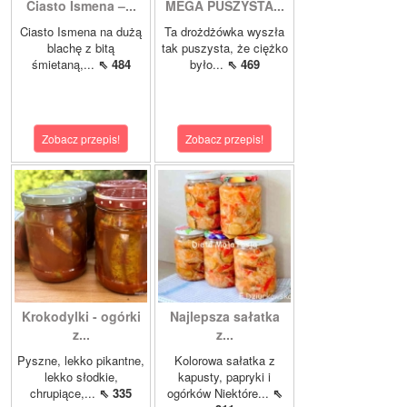
Ciasto Ismena –...
MEGA PUSZYSTA...
Ciasto Ismena na dużą
Ta drożdżówka wyszła
blachę z bitą
tak puszysta, że ciężko
śmietaną,...
⇖ 484
było...
⇖ 469
Zobacz przepis!
Zobacz przepis!
Krokodylki - ogórki
Najlepsza sałatka
z...
z...
Pyszne, lekko pikantne,
Kolorowa sałatka z
lekko słodkie,
kapusty, papryki i
chrupiące,...
⇖ 335
ogórków Niektóre...
⇖