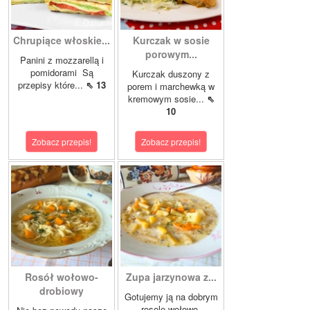
Chrupiące włoskie...
Kurczak w sosie
porowym...
Panini z mozzarellą i
pomidorami Są
Kurczak duszony z
przepisy które...
⇖ 13
porem i marchewką w
kremowym sosie...
⇖
10
Zobacz przepis!
Zobacz przepis!
Rosół wołowo-
Zupa jarzynowa z...
drobiowy
Gotujemy ją na dobrym
rosole wołowo-