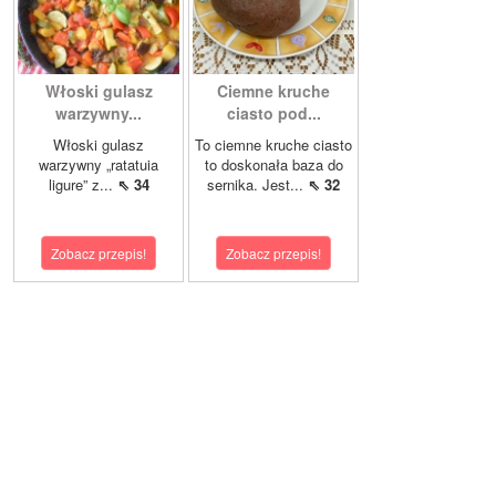
Włoski gulasz
Ciemne kruche
warzywny...
ciasto pod...
Włoski gulasz
To ciemne kruche ciasto
warzywny „ratatuia
to doskonała baza do
ligure” z...
⇖ 34
sernika. Jest...
⇖ 32
Zobacz przepis!
Zobacz przepis!