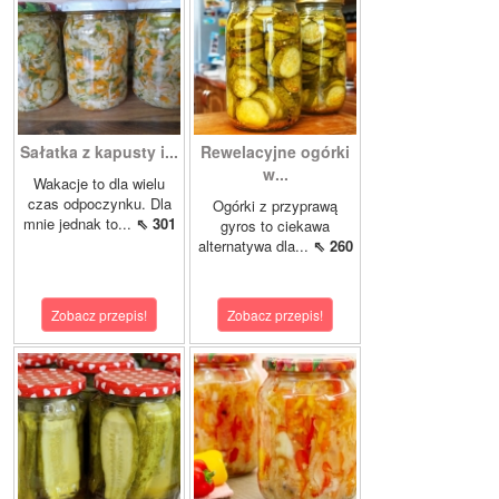
Sałatka z kapusty i...
Rewelacyjne ogórki
w...
Wakacje to dla wielu
czas odpoczynku. Dla
Ogórki z przyprawą
mnie jednak to...
⇖ 301
gyros to ciekawa
alternatywa dla...
⇖ 260
Zobacz przepis!
Zobacz przepis!