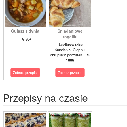
Gulasz z dynią
Śniadaniowe
rogaliki
⇖ 904
Uwielbiam takie
śniadania. Ciepły i
chrupiący początek...
⇖
1006
Zobacz przepis!
Zobacz przepis!
Przepisy na czasie