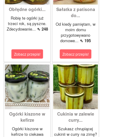
Obłędne ogórki...
Sałatka z patisona
do...
Robię te ogórki już
trzeci rok, są pyszne.
Od kiedy pamiętam, w
Zdecydowanie...
⇖ 248
moim domu
przygotowywano
domowe...
⇖ 195
Zobacz przepis!
Zobacz przepis!
Ogórki kiszone w
Cukinia w zalewie
kefirze
curry...
Ogórki kiszone w
Szukasz chrupiącej
kefirze to ciekawa
cukinii w curry na zimę?