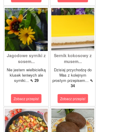
Jagodowe syrniki z
Sernik kokosowy z
sosem...
musem...
Nie jestem wielbicielką
Dzisiaj przychodzę do
klusek leniwych ale
Was z kolejnym
syrniki...
⇖ 29
prostym przepisem...
⇖
34
Zobacz przepis!
Zobacz przepis!