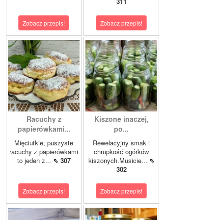
311
Zobacz przepis!
Zobacz przepis!
Racuchy z
Kiszone inaczej,
papierówkami...
po...
Mięciutkie, puszyste
Rewelacyjny smak i
racuchy z papierówkami
chrupkość ogórków
to jeden z...
⇖ 307
kiszonych.Musicie...
⇖
302
Zobacz przepis!
Zobacz przepis!