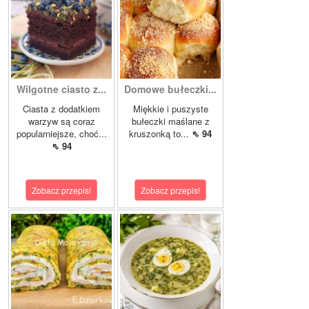
Wilgotne ciasto z...
Domowe bułeczki...
Ciasta z dodatkiem
Miękkie i puszyste
warzyw są coraz
bułeczki maślane z
popularniejsze, choć...
kruszonką to...
⇖ 94
⇖ 94
Zobacz przepis!
Zobacz przepis!