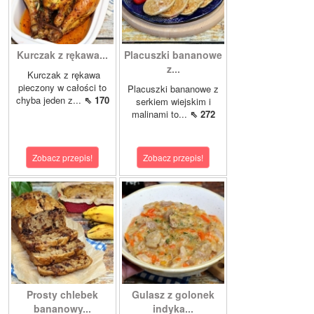
Kurczak z rękawa...
Placuszki bananowe
z...
Kurczak z rękawa
pieczony w całości to
Placuszki bananowe z
chyba jeden z...
⇖ 170
serkiem wiejskim i
malinami to...
⇖ 272
Zobacz przepis!
Zobacz przepis!
Prosty chlebek
Gulasz z golonek
bananowy...
indyka...