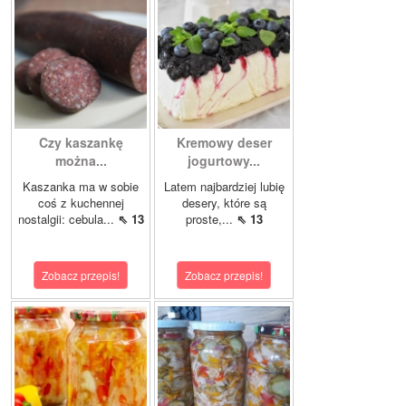
Czy kaszankę
Kremowy deser
można...
jogurtowy...
Kaszanka ma w sobie
Latem najbardziej lubię
coś z kuchennej
desery, które są
nostalgii: cebula...
⇖ 13
proste,...
⇖ 13
Zobacz przepis!
Zobacz przepis!