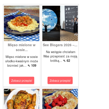
Mięso mielone w
See Blogers 2026 –...
sosie...
Na wstępie chciałam
Was przeprosić za moją
Mięso mielone w sosie
krótką...
⇖ 62
słodko-kwaśnym może
brzmieć jak...
⇖ 109
Zobacz przepis!
Zobacz przepis!