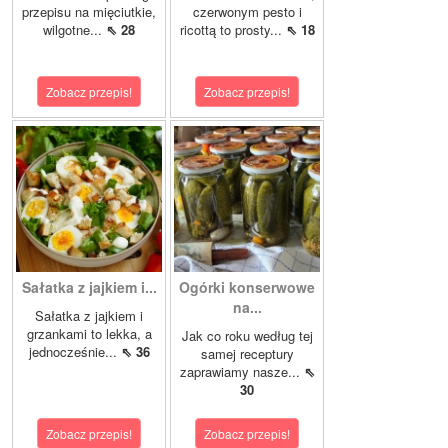
przepisu na mięciutkie,
czerwonym pesto i
wilgotne...
⇖ 28
ricottą to prosty...
⇖ 18
Zobacz przepis!
Zobacz przepis!
Sałatka z jajkiem i...
Ogórki konserwowe
na...
Sałatka z jajkiem i
grzankami to lekka, a
Jak co roku według tej
jednocześnie...
⇖ 36
samej receptury
zaprawiamy nasze...
⇖
30
Zobacz przepis!
Zobacz przepis!