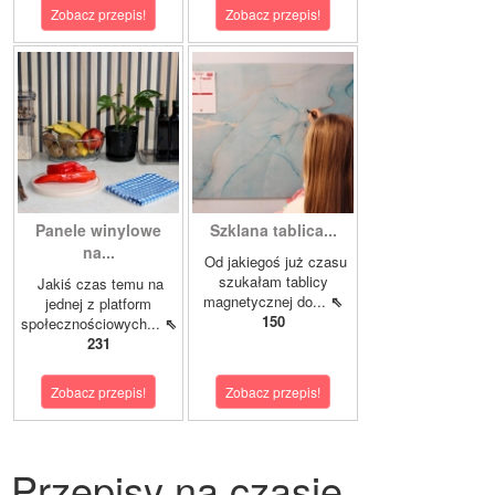
Zobacz przepis!
Zobacz przepis!
Panele winylowe
Szklana tablica...
na...
Od jakiegoś już czasu
szukałam tablicy
Jakiś czas temu na
magnetycznej do...
⇖
jednej z platform
150
społecznościowych...
⇖
231
Zobacz przepis!
Zobacz przepis!
Przepisy na czasie