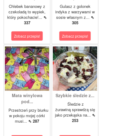
Chlebek bananowy z
Gulasz z golonek
czekoladą to wypiek,
indyka z warzywami w
który pokochacie!...
⇖
sosie własnym z...
⇖
337
305
Zobacz przepis!
Zobacz przepis!
Mata winylowa
Szybkie śledzie z...
pod...
Śledzie z
żurawiną sprawdzą się
Przestrzeń przy biurku
jako przekąska na...
⇖
w pokoju mojej córki
253
musi...
⇖ 287