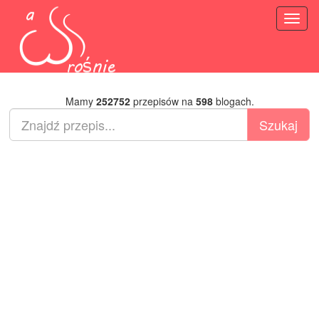
Toggl
naviga
Mamy
252752
przepisów na
598
blogach.