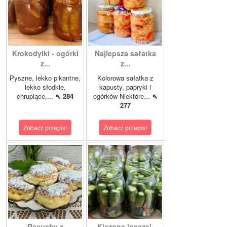
Krokodylki - ogórki
Najlepsza sałatka
z...
z...
Pyszne, lekko pikantne,
Kolorowa sałatka z
lekko słodkie,
kapusty, papryki i
chrupiące,...
⇖ 284
ogórków Niektóre...
⇖
277
Zobacz przepis!
Zobacz przepis!
Racuchy z
Kiszone inaczej,