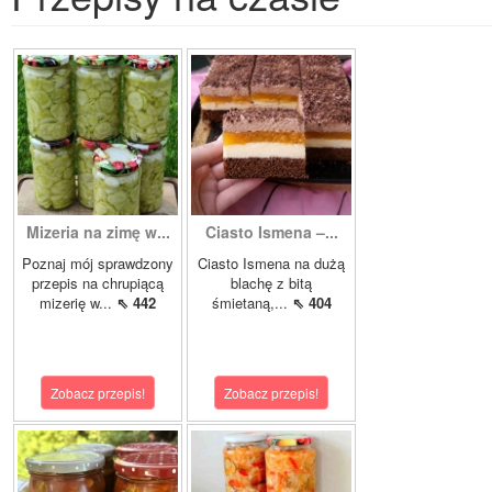
Mizeria na zimę w...
Ciasto Ismena –...
Poznaj mój sprawdzony
Ciasto Ismena na dużą
przepis na chrupiącą
blachę z bitą
mizerię w...
⇖ 442
śmietaną,...
⇖ 404
Zobacz przepis!
Zobacz przepis!