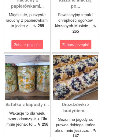
papierówkami...
po...
Mięciutkie, puszyste
Rewelacyjny smak i
racuchy z papierówkami
chrupkość ogórków
to jeden z...
⇖ 269
kiszonych.Musicie...
⇖
265
Zobacz przepis!
Zobacz przepis!
Sałatka z kapusty i...
Drożdżówki z
budyniem...
Wakacje to dla wielu
czas odpoczynku. Dla
Sezon na jagody co
mnie jednak to...
⇖ 258
prawda dobiega końca
ale u mnie jeszcze...
⇖
147