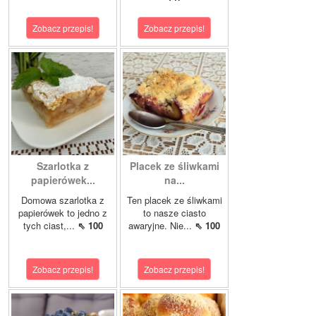
Zobacz przepis!
Zobacz przepis!
Szarlotka z
Placek ze śliwkami
papierówek...
na...
Domowa szarlotka z
Ten placek ze śliwkami
papierówek to jedno z
to nasze ciasto
tych ciast,...
⇖ 100
awaryjne. Nie...
⇖ 100
Zobacz przepis!
Zobacz przepis!