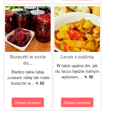
Buraczki w occie
Leczo z cukinią
do...
W takie upalne dni, jak
nic leczo będzie trafnym
Bardzo takie lubię
wyborem....
⇖ 40
,czasem robię tak małe
buraczki w...
⇖ 62
Zobacz przepis!
Zobacz przepis!