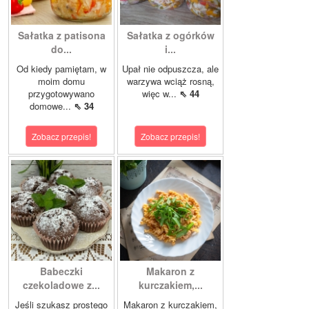
Sałatka z patisona
Sałatka z ogórków
do...
i...
Od kiedy pamiętam, w
Upał nie odpuszcza, ale
moim domu
warzywa wciąż rosną,
przygotowywano
więc w...
⇖ 44
domowe...
⇖ 34
Zobacz przepis!
Zobacz przepis!
Babeczki
Makaron z
czekoladowe z...
kurczakiem,...
Jeśli szukasz prostego
Makaron z kurczakiem,