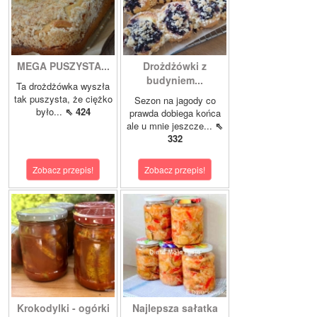
MEGA PUSZYSTA...
Drożdżówki z
budyniem...
Ta drożdżówka wyszła
tak puszysta, że ciężko
Sezon na jagody co
było...
⇖ 424
prawda dobiega końca
ale u mnie jeszcze...
⇖
332
Zobacz przepis!
Zobacz przepis!
Krokodylki - ogórki
Najlepsza sałatka