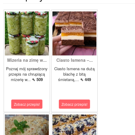
Mizeria na zimę w...
Ciasto Ismena –...
Poznaj mój sprawdzony
Ciasto Ismena na dużą
przepis na chrupiącą
blachę z bitą
mizerię w...
⇖ 509
śmietaną,...
⇖ 449
Zobacz przepis!
Zobacz przepis!