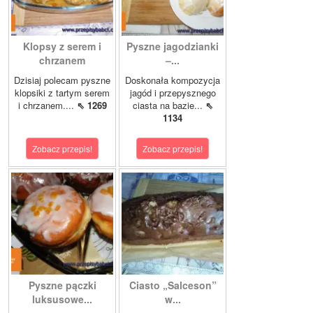
Klopsy z serem i
Pyszne jagodzianki
chrzanem
–...
Dzisiaj polecam pyszne
Doskonała kompozycja
klopsiki z tartym serem
jagód i przepysznego
i chrzanem....
⇖ 1269
ciasta na bazie...
⇖
1134
Zobacz przepis!
Zobacz przepis!
Pyszne pączki
Ciasto „Salceson”
luksusowe...
w...