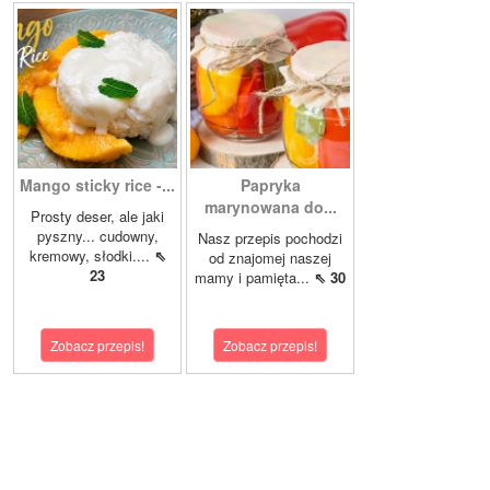
Mango sticky rice -...
Papryka
marynowana do...
Prosty deser, ale jaki
pyszny... cudowny,
Nasz przepis pochodzi
kremowy, słodki....
⇖
od znajomej naszej
23
mamy i pamięta...
⇖ 30
Zobacz przepis!
Zobacz przepis!