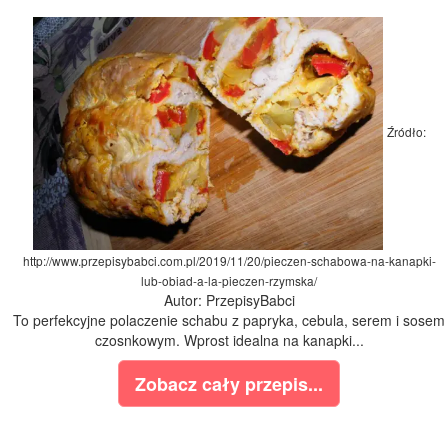
Źródło:
http://www.przepisybabci.com.pl/2019/11/20/pieczen-schabowa-na-kanapki-
lub-obiad-a-la-pieczen-rzymska/
Autor: PrzepisyBabci
To perfekcyjne polaczenie schabu z papryka, cebula, serem i sosem
czosnkowym. Wprost idealna na kanapki...
Zobacz cały przepis...