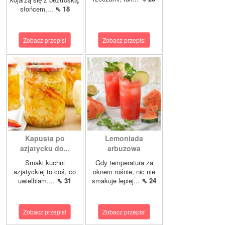
słońcem,...
⇖ 18
Zobacz przepis!
Zobacz przepis!
Kapusta po
Lemoniada
azjatycku do...
arbuzowa
Smaki kuchni
Gdy temperatura za
azjatyckiej to coś, co
oknem rośnie, nic nie
uwielbiam....
⇖ 31
smakuje lepiej...
⇖ 24
Zobacz przepis!
Zobacz przepis!