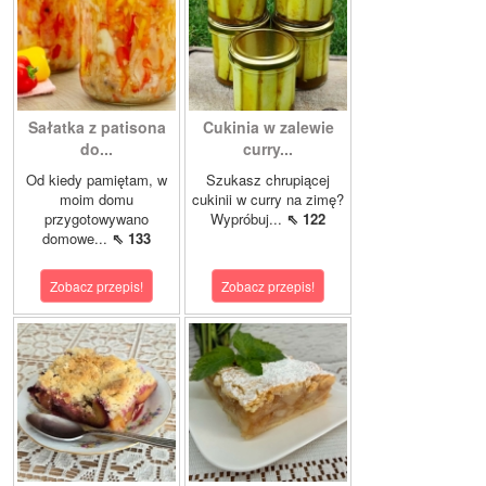
Sałatka z patisona
Cukinia w zalewie
do...
curry...
Od kiedy pamiętam, w
Szukasz chrupiącej
moim domu
cukinii w curry na zimę?
przygotowywano
Wypróbuj...
⇖ 122
domowe...
⇖ 133
Zobacz przepis!
Zobacz przepis!