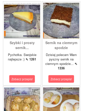
Szybki i prosty
Sernik na ciemnym
sernik...
spodzie
Pychotka. Swojskie
Dzisiaj polecam Wam
najlepsze :)
⇖ 1261
pyszny sernik na
ciemnym spodzie...
⇖
1336
Zobacz przepis!
Zobacz przepis!