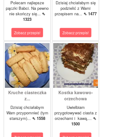
Polecam najlepsze
Dzisiaj chciałabym się
pączki Babci. Na pewno
podzielić z Wami
nie skończy się...
⇖
przepisem na...
⇖ 1477
1323
Zobacz przepis!
Zobacz przepis!
Kruche ciasteczka
Kostka kawowo-
z...
orzechowa
Dzisiaj chciałabym
Uwielbiam
Wam przypomnieć (tym
przygotowywać ciasta z
starszym)...
⇖ 1558
orzechami i kawą,...
⇖
1500