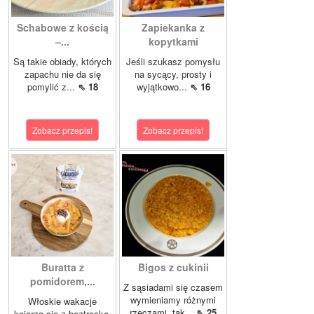
Schabowe z kością
Zapiekanka z
–...
kopytkami
Są takie obiady, których
Jeśli szukasz pomysłu
zapachu nie da się
na sycący, prosty i
pomylić z...
⇖ 18
wyjątkowo...
⇖ 16
Zobacz przepis!
Zobacz przepis!
Buratta z
Bigos z cukinii
pomidorem,...
Z sąsiadami się czasem
wymieniamy różnymi
Włoskie wakacje
rzeczami, tak...
⇖ 25
kojarzą się z beztroską,