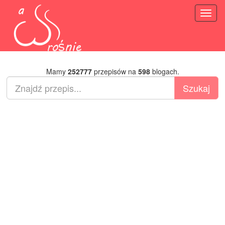
Toggl
naviga
Mamy
252777
przepisów na
598
blogach.