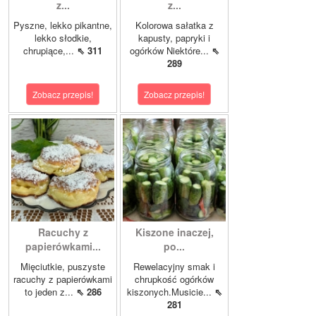
z...
z...
Pyszne, lekko pikantne,
Kolorowa sałatka z
lekko słodkie,
kapusty, papryki i
chrupiące,...
⇖ 311
ogórków Niektóre...
⇖
289
Zobacz przepis!
Zobacz przepis!
Racuchy z
Kiszone inaczej,
papierówkami...
po...
Mięciutkie, puszyste
Rewelacyjny smak i
racuchy z papierówkami
chrupkość ogórków
to jeden z...
⇖ 286
kiszonych.Musicie...
⇖
281