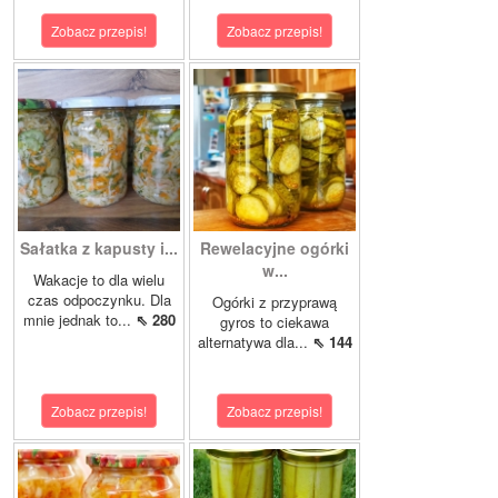
Zobacz przepis!
Zobacz przepis!
Sałatka z kapusty i...
Rewelacyjne ogórki
w...
Wakacje to dla wielu
czas odpoczynku. Dla
Ogórki z przyprawą
mnie jednak to...
⇖ 280
gyros to ciekawa
alternatywa dla...
⇖ 144
Zobacz przepis!
Zobacz przepis!