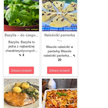
Bazylia – do czego...
Naleśniki panterka
–...
Bazylia. Bazylia to
jedna z najbardziej
Wesołe naleśniki w
charakterystycznych...
panterkę Wesołe
⇖ 4
naleśniki panterka...
⇖
20
Zobacz przepis!
Zobacz przepis!