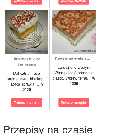
Zobacz przepis!
Zobacz przepis!
Jabłecznik ze
Czekoladomisu –...
śmietaną
Dzisiaj chciałabym
Wam polecić smaczne
Delikatna masa
ciasto. Wbrew temu...
⇖
śmietanowa, biszkopt i
1238
jabłka sprawią,...
⇖
5436
Zobacz przepis!
Zobacz przepis!
Przepisy na czasie