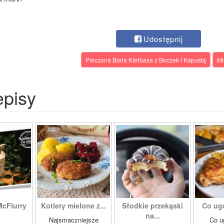
Udostępnij
Pieczona Biała Kiełbasa z Boczek i Kapustą
Mi
episy
McFlurry
Kotlety mielone z...
Słodkie przekąski
Co ug
na...
Najsmaczniejsze
Co u