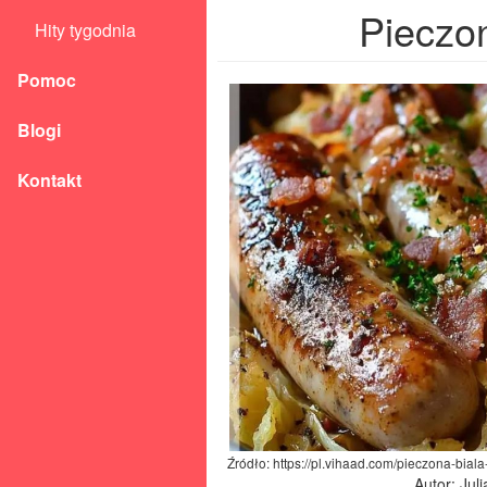
Pieczon
Hity tygodnia
Pomoc
Blogi
Kontakt
Źródło: https://pl.vihaad.com/pieczona-biala
Autor: Jul