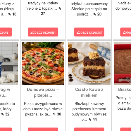
tradycyjne kotlety
niedzie
cFlurry z
artykuł sponsorowany
mielone z łopatki...
⇖
domowych
o (Ninja
Słodkie przekąski na
27
 à...
⇖ 16
podróż...
⇖ 20
zepis!
Zobacz przepis!
Zobacz przepis!
Zoba
róg w
Domowa pizza –
Ciasto Kawa z
Biszk
u...
przepis...
mlekiem
Prosty, 
o smak
aderku to
Pizza przygotowana w
Biszkopt kawowy
baza do
t, który
domu może być równie
przełożony kremem
.
⇖ 32
pyszna jak ta...
⇖ 30
budyniowym również
o...
⇖ 44