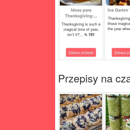
Ideas para
Ina Garten 
Thanksgiving:...
Thanksgiving
those magica
Thanksgiving is such a
the year whe
magical time of year,
isn’t it?...
⇖ 191
Zobacz przepis!
Zobacz pr
Przepisy na cz