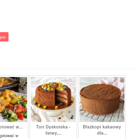
ęso
otować w...
Tort Dyskoteka -
Biszkopt kakaowy
łatwy,...
dla...
gotować w