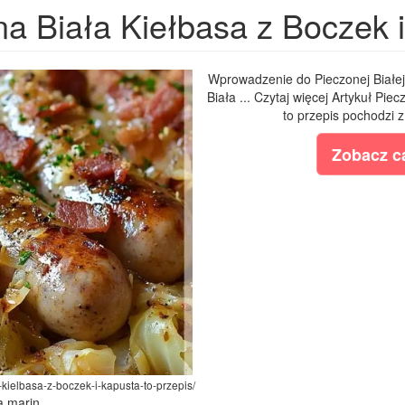
a Biała Kiełbasa z Boczek i
Wprowadzenie do Pieczonej Białej
Biała ... Czytaj więcej Artykuł Pi
to przepis pochodzi z
Zobacz ca
-kielbasa-z-boczek-i-kapusta-to-przepis/
ia marin