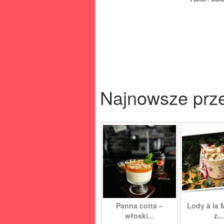
Najnowsze prz
Panna cotta –
Lody à la 
włoski...
z...