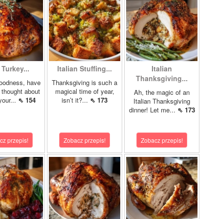
 Turkey...
Italian Stuffing...
Italian
Thanksgiving...
oodness, have
Thanksgiving is such a
 thought about
magical time of year,
Ah, the magic of an
your...
⇖ 154
isn’t it?...
⇖ 173
Italian Thanksgiving
dinner! Let me...
⇖ 173
cz przepis!
Zobacz przepis!
Zobacz przepis!