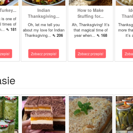
Turkey...
Indian
How to Make
Id
Thanksgiving...
Stuffing for...
Thank
 is one of
l times of
Oh, let me tell you
Ah, Thanksgiving! It’s
Thanksgi
n...
⇖ 181
about my love for Indian
that magical time of
more tha
Thanksgiving...
⇖ 206
year when...
⇖ 168
it’s 
zepis!
Zobacz przepis!
Zobacz przepis!
Zoba
asie