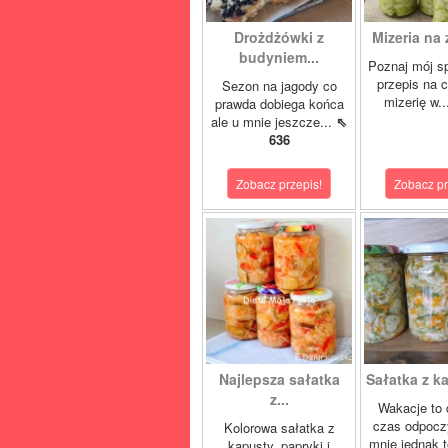
Drożdżówki z
Mizeria na 
budyniem...
Poznaj mój s
przepis na 
Sezon na jagody co
mizerię w.
prawda dobiega końca
ale u mnie jeszcze...
⇖
636
Zobacz przepis!
Zobacz pr
Najlepsza sałatka
Sałatka z ka
z...
Wakacje to 
czas odpocz
Kolorowa sałatka z
mnie jednak t
kapusty, papryki i