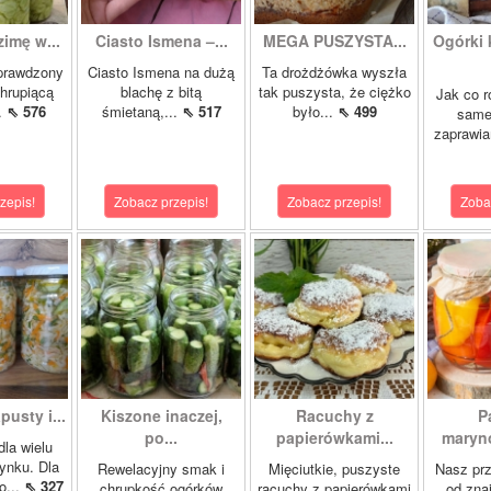
zimę w...
Ciasto Ismena –...
MEGA PUSZYSTA...
Ogórki
prawdzony
Ciasto Ismena na dużą
Ta drożdżówka wyszła
chrupiącą
blachę z bitą
tak puszysta, że ciężko
Jak co r
..
⇖ 576
śmietaną,...
⇖ 517
było...
⇖ 499
samej
zaprawia
zepis!
Zobacz przepis!
Zobacz przepis!
Zoba
pusty i...
Kiszone inaczej,
Racuchy z
P
po...
papierówkami...
maryno
dla wielu
ynku. Dla
Rewelacyjny smak i
Mięciutkie, puszyste
Nasz prz
o...
⇖ 327
chrupkość ogórków
racuchy z papierówkami
od zna