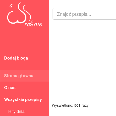
Dodaj bloga
Strona główna
O nas
Wszystkie przepisy
Wyświetlono:
501
razy
Hity dnia