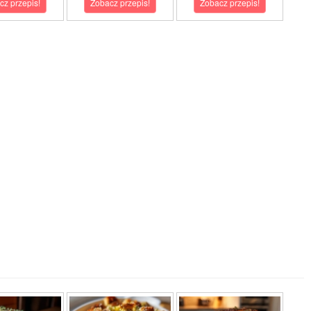
cz przepis!
Zobacz przepis!
Zobacz przepis!