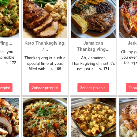
fing...
Keto Thanksgiving:
Jamaican
Jerk
7...
Thanksgiving...
tell you
Oh my g
ncredible
you ever
Thanksgiving is such a
Ah, Jamaican
!...
⇖ 172
taking 
special time of year,
Thanksgiving dinner! It’s
filled with...
⇖ 169
not just a...
⇖ 171
zepis!
Zobacz przepis!
Zobacz przepis!
Zoba