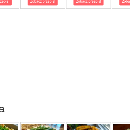
zepis!
Zobacz przepis!
Zobacz przepis!
Zoba
a