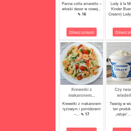
Panna cotta amaretto –
Lody à la M
włoski deser w nowej...
Kinder Buen
⇖ 16
Creami) Lody
Zobacz przepis!
Zobacz pr
Krewetki z
Czy twa
makaronem...
wiaderk
Krewetki z makaronem
Twaróg w wi
ryżowym i pomidorami
ten produk
–...
⇖ 17
„ratuje”..