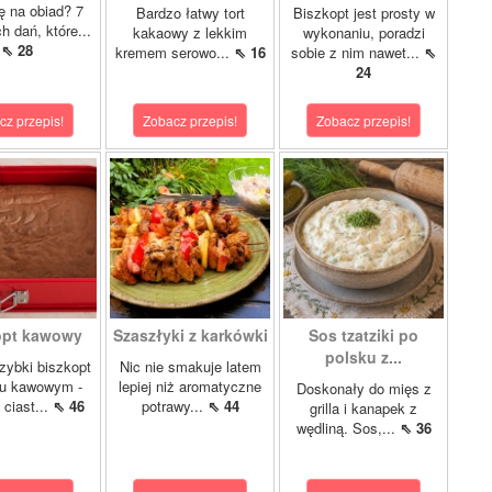
lę na obiad? 7
Bardzo łatwy tort
Biszkopt jest prosty w
 dań, które...
kakaowy z lekkim
wykonaniu, poradzi
⇖ 28
kremem serowo...
⇖ 16
sobie z nim nawet...
⇖
24
cz przepis!
Zobacz przepis!
Zobacz przepis!
opt kawowy
Szaszłyki z karkówki
Sos tzatziki po
polsku z...
szybki biszkopt
Nic nie smakuje latem
u kawowym -
lepiej niż aromatyczne
Doskonały do mięs z
 ciast...
⇖ 46
potrawy...
⇖ 44
grilla i kanapek z
wędliną. Sos,...
⇖ 36