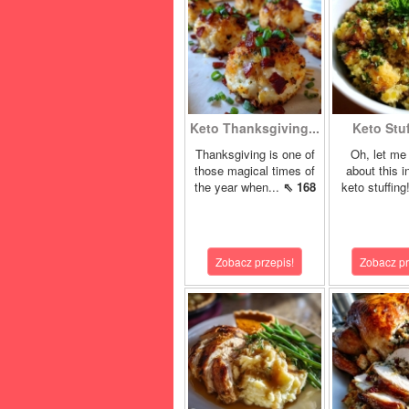
Keto Thanksgiving...
Keto Stuf
Thanksgiving is one of
Oh, let me 
those magical times of
about this i
the year when...
⇖ 168
keto stuffing
Zobacz przepis!
Zobacz pr