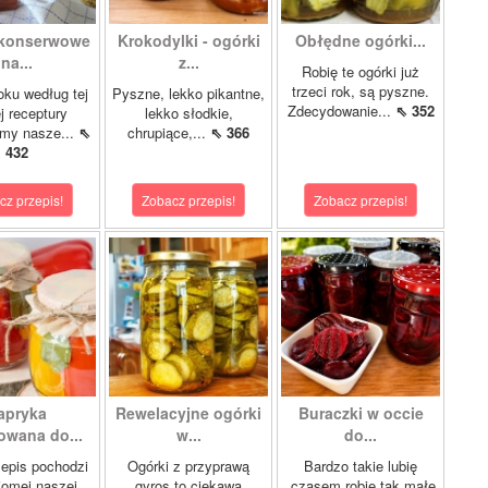
 konserwowe
Krokodylki - ogórki
Obłędne ogórki...
na...
z...
Robię te ogórki już
trzeci rok, są pyszne.
oku według tej
Pyszne, lekko pikantne,
Zdecydowanie...
⇖ 352
 receptury
lekko słodkie,
my nasze...
⇖
chrupiące,...
⇖ 366
432
cz przepis!
Zobacz przepis!
Zobacz przepis!
apryka
Rewelacyjne ogórki
Buraczki w occie
wana do...
w...
do...
epis pochodzi
Ogórki z przyprawą
Bardzo takie lubię
jomej naszej
gyros to ciekawa
,czasem robię tak małe