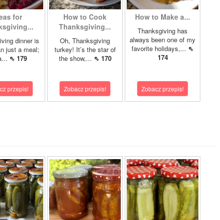
eas for
How to Cook
How to Make a...
sgiving...
Thanksgiving...
Thanksgiving has
always been one of my
ving dinner is
Oh, Thanksgiving
favorite holidays,...
⇖
n just a meal;
turkey! It’s the star of
174
a...
⇖ 179
the show,...
⇖ 170
cz przepis!
Zobacz przepis!
Zobacz przepis!