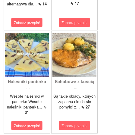
⇖ 17
alternatywa dla...
⇖ 14
Zobacz przepis!
Zobacz przepis!
Naleśniki panterka
Schabowe z kością
–...
–...
Wesołe naleśniki w
Są takie obiady, których
panterkę Wesołe
zapachu nie da się
naleśniki panterka...
⇖
pomylić z...
⇖ 27
31
Zobacz przepis!
Zobacz przepis!