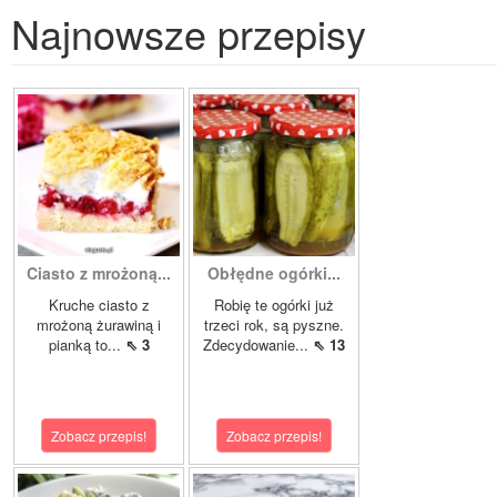
Najnowsze przepisy
Ciasto z mrożoną...
Obłędne ogórki...
Kruche ciasto z
Robię te ogórki już
mrożoną żurawiną i
trzeci rok, są pyszne.
pianką to...
⇖ 3
Zdecydowanie...
⇖ 13
Zobacz przepis!
Zobacz przepis!