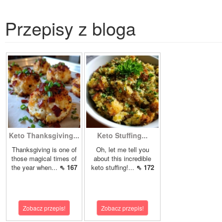
Przepisy z bloga
Keto Thanksgiving...
Keto Stuffing...
Thanksgiving is one of
Oh, let me tell you
those magical times of
about this incredible
the year when...
⇖ 167
keto stuffing!...
⇖ 172
Zobacz przepis!
Zobacz przepis!