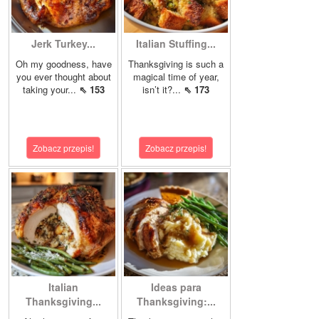
Jerk Turkey...
Italian Stuffing...
Oh my goodness, have
Thanksgiving is such a
you ever thought about
magical time of year,
taking your...
⇖ 153
isn’t it?...
⇖ 173
Zobacz przepis!
Zobacz przepis!
Italian
Ideas para
Thanksgiving...
Thanksgiving:...