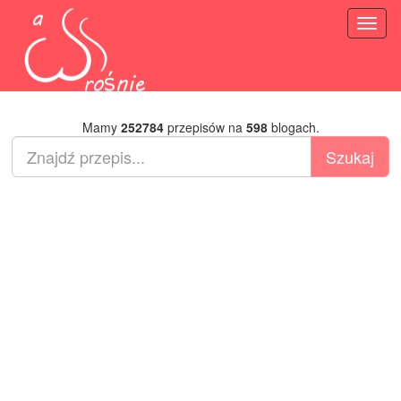
Toggl
naviga
Mamy
252784
przepisów na
598
blogach.