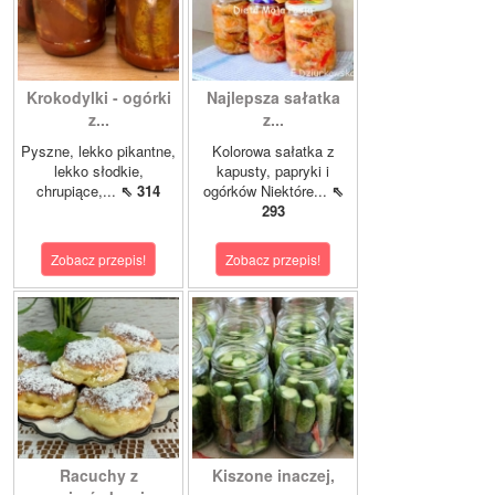
Krokodylki - ogórki
Najlepsza sałatka
z...
z...
Pyszne, lekko pikantne,
Kolorowa sałatka z
lekko słodkie,
kapusty, papryki i
chrupiące,...
⇖ 314
ogórków Niektóre...
⇖
293
Zobacz przepis!
Zobacz przepis!
Racuchy z
Kiszone inaczej,