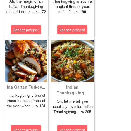
Ah, the magic of an
Thanksgiving is such a
Italian Thanksgiving
magical time of year,
dinner! Let me...
⇖ 172
isn’t it?...
⇖ 190
Zobacz przepis!
Zobacz przepis!
Ina Garten Turkey...
Indian
Thanksgiving...
Thanksgiving is one of
those magical times of
Oh, let me tell you
the year when...
⇖ 181
about my love for Indian
Thanksgiving...
⇖ 205
Zobacz przepis!
Zobacz przepis!