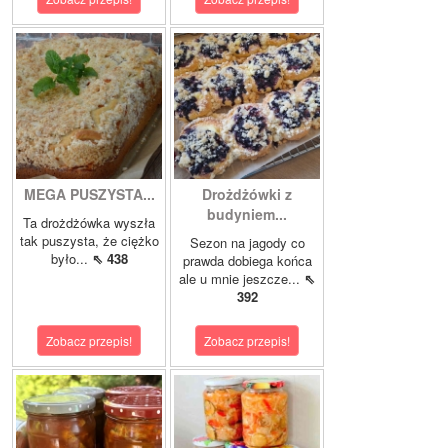
MEGA PUSZYSTA...
Drożdżówki z
budyniem...
Ta drożdżówka wyszła
tak puszysta, że ciężko
Sezon na jagody co
było...
⇖ 438
prawda dobiega końca
ale u mnie jeszcze...
⇖
392
Zobacz przepis!
Zobacz przepis!