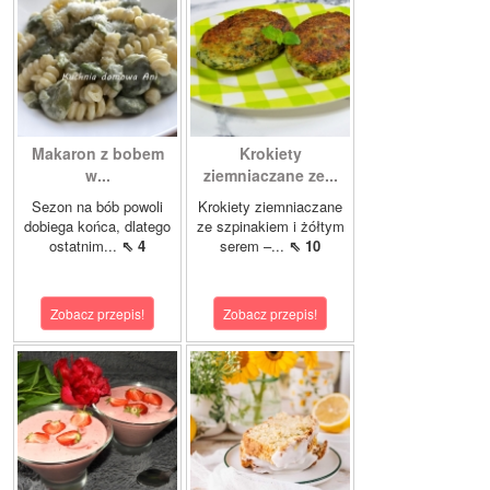
Makaron z bobem
Krokiety
w...
ziemniaczane ze...
Sezon na bób powoli
Krokiety ziemniaczane
dobiega końca, dlatego
ze szpinakiem i żółtym
ostatnim...
⇖ 4
serem –...
⇖ 10
Zobacz przepis!
Zobacz przepis!