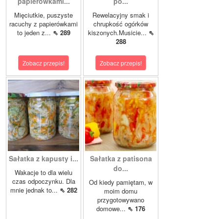
papierówkami...
po...
Mięciutkie, puszyste
Rewelacyjny smak i
racuchy z papierówkami
chrupkość ogórków
to jeden z...
⇖ 289
kiszonych.Musicie...
⇖
288
Zobacz przepis!
Zobacz przepis!
Sałatka z kapusty i...
Sałatka z patisona
do...
Wakacje to dla wielu
czas odpoczynku. Dla
Od kiedy pamiętam, w
mnie jednak to...
⇖ 282
moim domu
przygotowywano
domowe...
⇖ 176