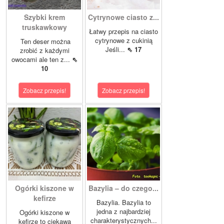
Szybki krem
Cytrynowe ciasto z...
truskawkowy
Łatwy przepis na ciasto
cytrynowe z cukinią
Ten deser można
Jeśli...
⇖ 17
zrobić z każdymi
owocami ale ten z...
⇖
10
Zobacz przepis!
Zobacz przepis!
Ogórki kiszone w
Bazylia – do czego...
kefirze
Bazylia. Bazylia to
jedna z najbardziej
Ogórki kiszone w
charakterystycznych...
kefirze to ciekawa