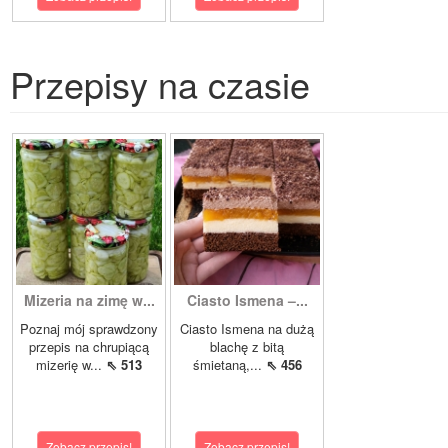
Przepisy na czasie
Mizeria na zimę w...
Ciasto Ismena –...
Poznaj mój sprawdzony
Ciasto Ismena na dużą
przepis na chrupiącą
blachę z bitą
mizerię w...
⇖ 513
śmietaną,...
⇖ 456
Zobacz przepis!
Zobacz przepis!