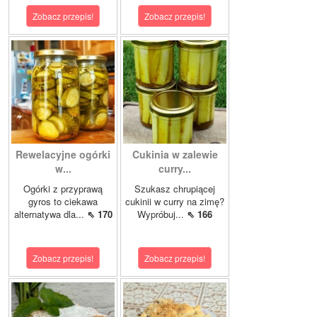
Zobacz przepis!
Zobacz przepis!
Rewelacyjne ogórki
Cukinia w zalewie
w...
curry...
Ogórki z przyprawą
Szukasz chrupiącej
gyros to ciekawa
cukinii w curry na zimę?
alternatywa dla...
⇖ 170
Wypróbuj...
⇖ 166
Zobacz przepis!
Zobacz przepis!