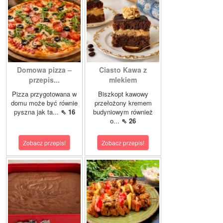
Domowa pizza –
Ciasto Kawa z
przepis...
mlekiem
Pizza przygotowana w
Biszkopt kawowy
domu może być równie
przełożony kremem
pyszna jak ta...
⇖ 16
budyniowym również
o...
⇖ 26
Zobacz przepis!
Zobacz przepis!