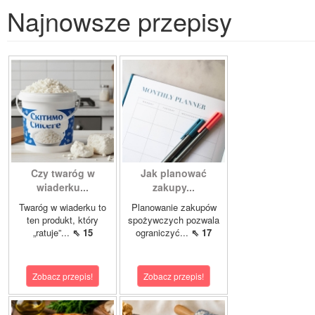
Najnowsze przepisy
Czy twaróg w
Jak planować
wiaderku...
zakupy...
Twaróg w wiaderku to
Planowanie zakupów
ten produkt, który
spożywczych pozwala
„ratuje”...
⇖ 15
ograniczyć...
⇖ 17
Zobacz przepis!
Zobacz przepis!