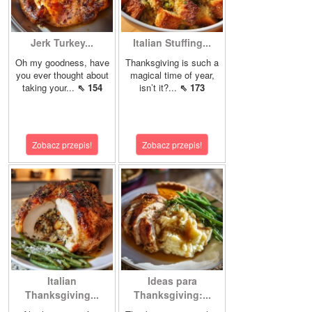
Jerk Turkey...
Italian Stuffing...
Oh my goodness, have
Thanksgiving is such a
you ever thought about
magical time of year,
taking your...
⇖ 154
isn’t it?...
⇖ 173
Zobacz przepis!
Zobacz przepis!
Italian
Ideas para
Thanksgiving...
Thanksgiving:...