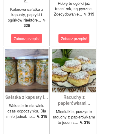
z...
Robię te ogórki już
trzeci rok, są pyszne.
Kolorowa sałatka z
Zdecydowanie...
⇖ 319
kapusty, papryki i
ogórków Niektóre...
⇖
326
Zobacz przepis!
Zobacz przepis!
Sałatka z kapusty i...
Racuchy z
papierówkami...
Wakacje to dla wielu
czas odpoczynku. Dla
Mięciutkie, puszyste
mnie jednak to...
⇖ 318
racuchy z papierówkami
to jeden z...
⇖ 316