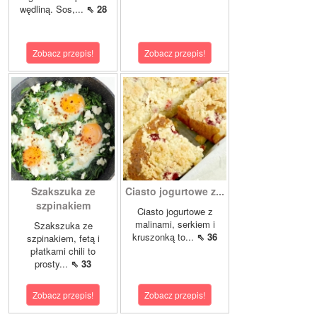
wędliną. Sos,...
⇖ 28
Zobacz przepis!
Zobacz przepis!
Szakszuka ze
Ciasto jogurtowe z...
szpinakiem
Ciasto jogurtowe z
malinami, serkiem i
Szakszuka ze
kruszonką to...
⇖ 36
szpinakiem, fetą i
płatkami chili to
prosty...
⇖ 33
Zobacz przepis!
Zobacz przepis!