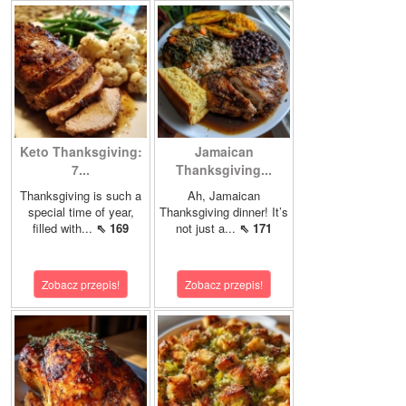
Keto Thanksgiving:
Jamaican
7...
Thanksgiving...
Thanksgiving is such a
Ah, Jamaican
special time of year,
Thanksgiving dinner! It’s
filled with...
⇖ 169
not just a...
⇖ 171
Zobacz przepis!
Zobacz przepis!