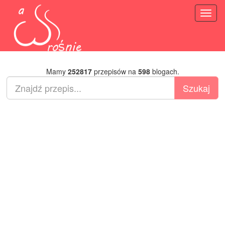
Toggl
naviga
Mamy
252817
przepisów na
598
blogach.