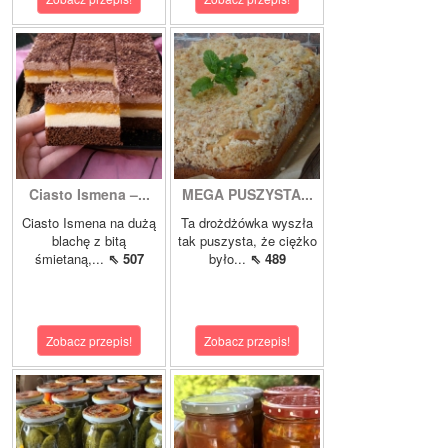
Ciasto Ismena –...
MEGA PUSZYSTA...
Ciasto Ismena na dużą
Ta drożdżówka wyszła
blachę z bitą
tak puszysta, że ciężko
śmietaną,...
⇖ 507
było...
⇖ 489
Zobacz przepis!
Zobacz przepis!