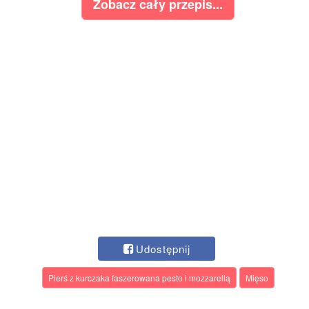
Zobacz cały przepis...
Udostępnij
Pierś z kurczaka faszerowana pesto i mozzarellą
Mięso