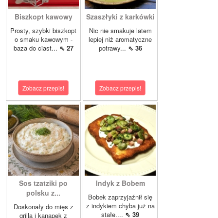
Biszkopt kawowy
Szaszłyki z karkówki
Prosty, szybki biszkopt
Nic nie smakuje latem
o smaku kawowym -
lepiej niż aromatyczne
baza do ciast...
⇖ 27
potrawy...
⇖ 36
Zobacz przepis!
Zobacz przepis!
Sos tzatziki po
Indyk z Bobem
polsku z...
Bobek zaprzyjaźnił się
z indykiem chyba już na
Doskonały do mięs z
stałe....
⇖ 39
grilla i kanapek z