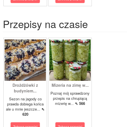
Przepisy na czasie
Drożdżówki z
Mizeria na zimę w...
budyniem...
Poznaj mój sprawdzony
przepis na chrupiącą
Sezon na jagody co
mizerię w...
⇖ 566
prawda dobiega końca
ale u mnie jeszcze...
⇖
620
Zobacz przepis!
Zobacz przepis!