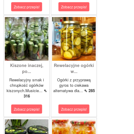
Zobacz przepis!
Zobacz przepis!
Kiszone inaczej,
Rewelacyjne ogórki
po...
w...
Rewelacyjny smak i
Ogórki z przyprawą
chrupkość ogórków
gyros to ciekawa
kiszonych.Musicie...
⇖
alternatywa dla...
⇖ 285
316
Zobacz przepis!
Zobacz przepis!