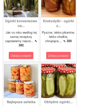
Ogórki konserwowe
Krokodylki - ogórki
na...
z...
Jak co roku według tej
Pyszne, lekko pikantne,
samej receptury
lekko słodkie,
zaprawiamy nasze...
⇖
chrupiące,...
⇖ 350
392
Zobacz przepis!
Zobacz przepis!
Najlepsza sałatka
Obłędne ogórki...