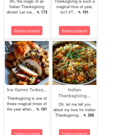
Ah, the magic of an
Thanksgiving is such a
Italian Thanksgiving
magical time of year,
dinner! Let me...
⇖ 173
isn’t it?...
⇖ 191
Zobacz przepis!
Zobacz przepis!
Ina Garten Turkey...
Indian
Thanksgiving...
Thanksgiving is one of
those magical times of
Oh, let me tell you
the year when...
⇖ 181
about my love for Indian
Thanksgiving...
⇖ 206
Zobacz przepis!
Zobacz przepis!