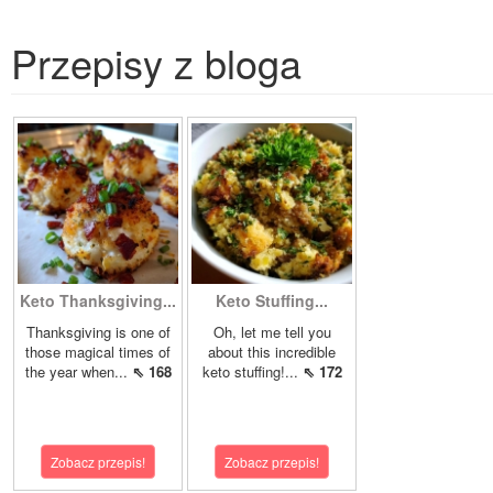
Przepisy z bloga
Keto Thanksgiving...
Keto Stuffing...
Thanksgiving is one of
Oh, let me tell you
those magical times of
about this incredible
the year when...
⇖ 168
keto stuffing!...
⇖ 172
Zobacz przepis!
Zobacz przepis!