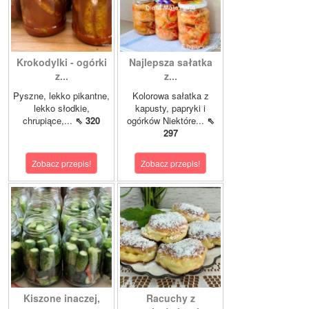
Krokodylki - ogórki
Najlepsza sałatka
z...
z...
Pyszne, lekko pikantne,
Kolorowa sałatka z
lekko słodkie,
kapusty, papryki i
chrupiące,...
⇖ 320
ogórków Niektóre...
⇖
297
Zobacz przepis!
Zobacz przepis!
Kiszone inaczej,
Racuchy z