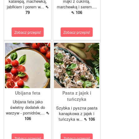
kalarepą, machewką,
mąki z cukinią,
jabłkiem i porem w...
⇖
marchewką i serem....
79
⇖ 106
Zobacz przepis!
Zobacz przepis!
Ubijana feta
Pasta z jajek i
tuńczyka
Ubijana feta jako
świetny dodatek do
Szybka i pyszna pasta
warzyw - pomidrów,...
⇖
kanapkowa z jajek i
106
tuńczyka w...
⇖ 106
Zobacz przepis!
Zobacz przepis!