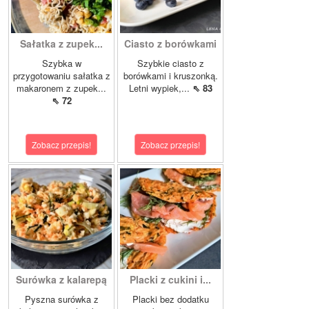
Sałatka z zupek...
Ciasto z borówkami
Szybka w
Szybkie ciasto z
przygotowaniu sałatka z
borówkami i kruszonką.
makaronem z zupek...
Letni wypiek,...
⇖ 83
⇖ 72
Zobacz przepis!
Zobacz przepis!
Surówka z kalarepą
Placki z cukini i...
Pyszna surówka z
Placki bez dodatku