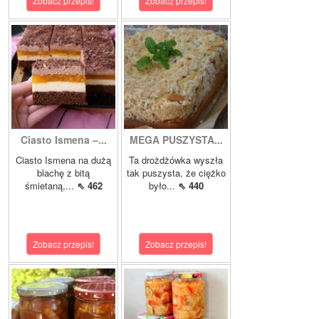
Zobacz przepis!
Zobacz przepis!
Ciasto Ismena –...
MEGA PUSZYSTA...
Ciasto Ismena na dużą
Ta drożdżówka wyszła
blachę z bitą
tak puszysta, że ciężko
śmietaną,...
⇖ 462
było...
⇖ 440
Zobacz przepis!
Zobacz przepis!