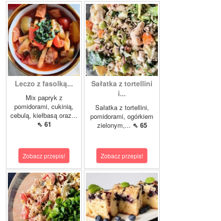
Leczo z fasolką...
Sałatka z tortellini
i...
Mix papryk z
pomidorami, cukinią,
Sałatka z tortellini,
cebulą, kiełbasą oraz...
pomidorami, ogórkiem
⇖ 61
zielonym,...
⇖ 65
Zobacz przepis!
Zobacz przepis!