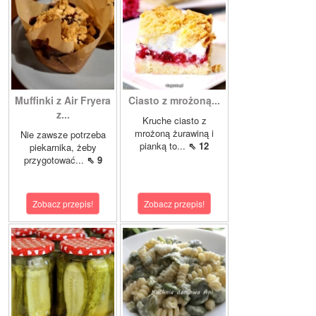
Muffinki z Air Fryera
Ciasto z mrożoną...
z...
Kruche ciasto z
mrożoną żurawiną i
Nie zawsze potrzeba
pianką to...
⇖ 12
piekarnika, żeby
przygotować...
⇖ 9
Zobacz przepis!
Zobacz przepis!