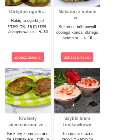
Obłędne ogórki...
Makaron z bobem
w...
Robię te ogórki już
trzeci rok, są pyszne.
Sezon na bób powoli
Zdecydowanie...
⇖ 34
dobiega końca, dlatego
ostatnim...
⇖ 10
Zobacz przepis!
Zobacz przepis!
Krokiety
Szybki krem
ziemniaczane ze...
truskawkowy
Krokiety ziemniaczane
Ten deser można
ze szpinakiem i żółtym
zrobić z każdymi