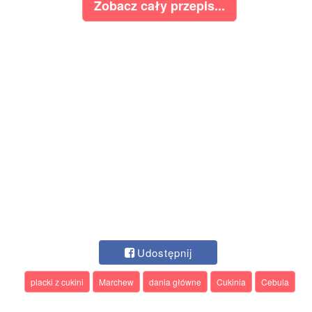
Zobacz cały przepis...
Udostępnij
placki z cukini
Marchew
dania główne
Cukinia
Cebula