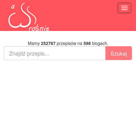
Toggl
naviga
Mamy
252787
przepisów na
598
blogach.