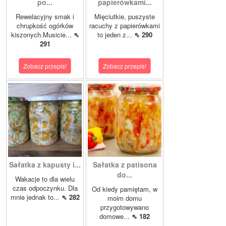
po...
papierówkami...
Rewelacyjny smak i
Mięciutkie, puszyste
chrupkość ogórków
racuchy z papierówkami
kiszonych.Musicie...
⇖
to jeden z...
⇖ 290
291
Zobacz przepis!
Zobacz przepis!
Sałatka z kapusty i...
Sałatka z patisona
do...
Wakacje to dla wielu
czas odpoczynku. Dla
Od kiedy pamiętam, w
mnie jednak to...
⇖ 282
moim domu
przygotowywano
domowe...
⇖ 182