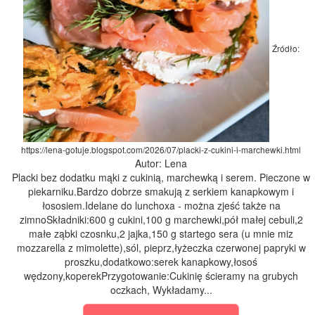
Źródło:
https://lena-gotuje.blogspot.com/2026/07/placki-z-cukini-i-marchewki.html
Autor: Lena
Placki bez dodatku mąki z cukinią, marchewką i serem. Pieczone w
piekarniku.Bardzo dobrze smakują z serkiem kanapkowym i
łososiem.Idelane do lunchoxa - można zjeść także na
zimnoSkładniki:600 g cukini,100 g marchewki,pół małej cebuli,2
małe ząbki czosnku,2 jajka,150 g startego sera (u mnie miz
mozzarella z mimolette),sól, pieprz,łyżeczka czerwonej papryki w
proszku,dodatkowo:serek kanapkowy,łosoś
wędzony,koperekPrzygotowanie:Cukinię ścieramy na grubych
oczkach, Wykładamy...