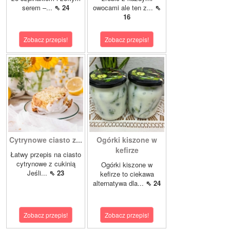
serem –...
⇖ 24
owocami ale ten z...
⇖
16
Zobacz przepis!
Zobacz przepis!
Cytrynowe ciasto z...
Ogórki kiszone w
kefirze
Łatwy przepis na ciasto
cytrynowe z cukinią
Ogórki kiszone w
Jeśli...
⇖ 23
kefirze to ciekawa
alternatywa dla...
⇖ 24
Zobacz przepis!
Zobacz przepis!