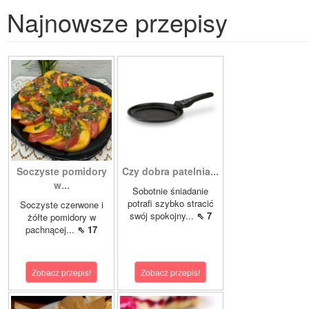
Najnowsze przepisy
Soczyste pomidory
Czy dobra patelnia...
w...
Sobotnie śniadanie
potrafi szybko stracić
Soczyste czerwone i
swój spokojny...
⇖ 7
żółte pomidory w
pachnącej...
⇖ 17
Zobacz przepis!
Zobacz przepis!