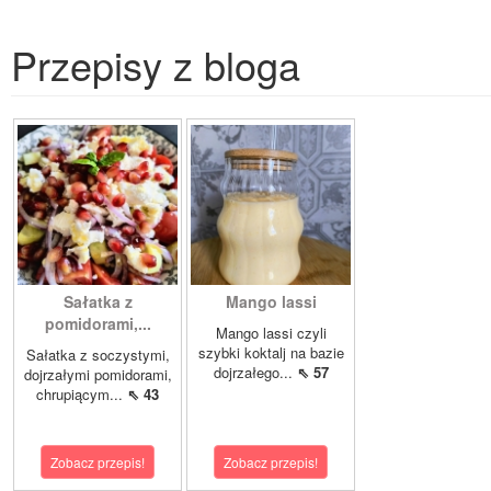
Przepisy z bloga
Sałatka z
Mango lassi
pomidorami,...
Mango lassi czyli
szybki koktalj na bazie
Sałatka z soczystymi,
dojrzałego...
⇖ 57
dojrzałymi pomidorami,
chrupiącym...
⇖ 43
Zobacz przepis!
Zobacz przepis!