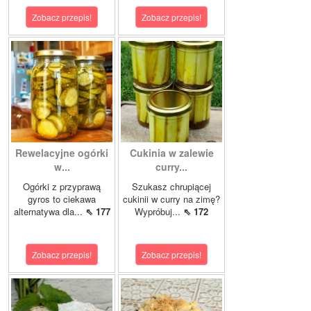
Zobacz przepis!
Zobacz przepis!
Rewelacyjne ogórki
Cukinia w zalewie
w...
curry...
Ogórki z przyprawą
Szukasz chrupiącej
gyros to ciekawa
cukinii w curry na zimę?
alternatywa dla...
⇖ 177
Wypróbuj...
⇖ 172
Zobacz przepis!
Zobacz przepis!