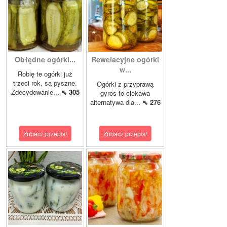
Obłędne ogórki...
Rewelacyjne ogórki
w...
Robię te ogórki już
trzeci rok, są pyszne.
Ogórki z przyprawą
Zdecydowanie...
⇖ 305
gyros to ciekawa
alternatywa dla...
⇖ 276
Zobacz przepis!
Zobacz przepis!