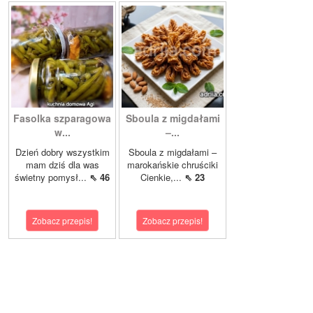
Fasolka szparagowa
Sboula z migdałami
w...
–...
Dzień dobry wszystkim
Sboula z migdałami –
mam dziś dla was
marokańskie chruściki
świetny pomysł...
⇖ 46
Cienkie,...
⇖ 23
Zobacz przepis!
Zobacz przepis!