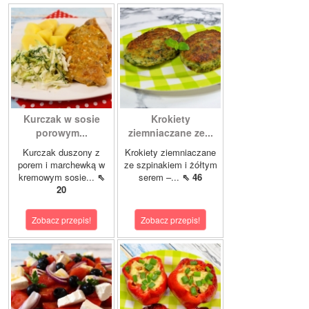
Kurczak w sosie
Krokiety
porowym...
ziemniaczane ze...
Kurczak duszony z
Krokiety ziemniaczane
porem i marchewką w
ze szpinakiem i żółtym
kremowym sosie...
⇖
serem –...
⇖ 46
20
Zobacz przepis!
Zobacz przepis!