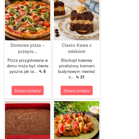
Domowa pizza –
Ciasto Kawa z
przepis...
mlekiem
Pizza przygotowana w
Biszkopt kawowy
domu może być równie
przełożony kremem
pyszna jak ta...
⇖ 8
budyniowym również
o...
⇖ 21
Zobacz przepis!
Zobacz przepis!