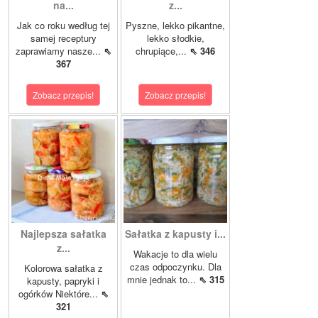
na...
z...
Jak co roku według tej
Pyszne, lekko pikantne,
samej receptury
lekko słodkie,
zaprawiamy nasze...
⇖
chrupiące,...
⇖ 346
367
Zobacz przepis!
Zobacz przepis!
Najlepsza sałatka
Sałatka z kapusty i...
z...
Wakacje to dla wielu
czas odpoczynku. Dla
Kolorowa sałatka z
mnie jednak to...
⇖ 315
kapusty, papryki i
ogórków Niektóre...
⇖
321