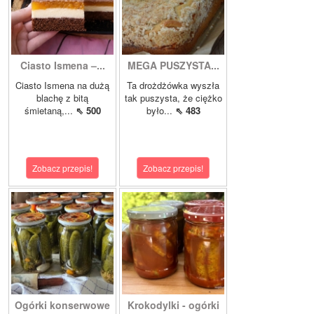
Ciasto Ismena –...
MEGA PUSZYSTA...
Ciasto Ismena na dużą
Ta drożdżówka wyszła
blachę z bitą
tak puszysta, że ciężko
śmietaną,...
⇖ 500
było...
⇖ 483
Zobacz przepis!
Zobacz przepis!
Ogórki konserwowe
Krokodylki - ogórki