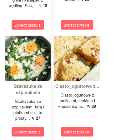
wędliną. Sos,...
⇖ 18
Zobacz przepis!
Zobacz przepis!
Szakszuka ze
Ciasto jogurtowe z...
szpinakiem
Ciasto jogurtowe z
malinami, serkiem i
Szakszuka ze
kruszonką to...
⇖ 29
szpinakiem, fetą i
płatkami chili to
prosty...
⇖ 27
Zobacz przepis!
Zobacz przepis!