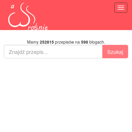
Toggl
naviga
Mamy
252815
przepisów na
598
blogach.