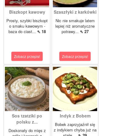
Biszkopt kawowy
Szaszłyki z karkówki
Prosty, szybki biszkopt
Nic nie smakuje latem
o smaku kawowym -
lepiej niż aromatyczne
baza do ciast...
⇖ 18
potrawy...
⇖ 27
Zobacz przepis!
Zobacz przepis!
Sos tzatziki po
Indyk z Bobem
polsku z...
Bobek zaprzyjaźnił się
z indykiem chyba już na
Doskonały do mięs z
stałe....
⇖ 29
grilla i kanapek z