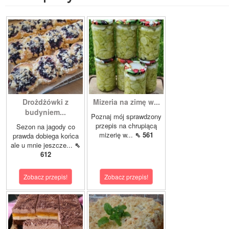
Drożdżówki z
Mizeria na zimę w...
budyniem...
Poznaj mój sprawdzony
przepis na chrupiącą
Sezon na jagody co
mizerię w...
⇖ 561
prawda dobiega końca
ale u mnie jeszcze...
⇖
612
Zobacz przepis!
Zobacz przepis!