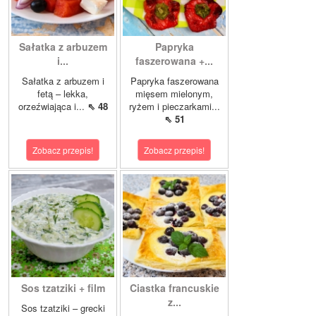
Sałatka z arbuzem
Papryka
i...
faszerowana +...
Sałatka z arbuzem i
Papryka faszerowana
fetą – lekka,
mięsem mielonym,
orzeźwiająca i...
⇖ 48
ryżem i pieczarkami...
⇖ 51
Zobacz przepis!
Zobacz przepis!
Sos tzatziki + film
Ciastka francuskie
z...
Sos tzatziki – grecki