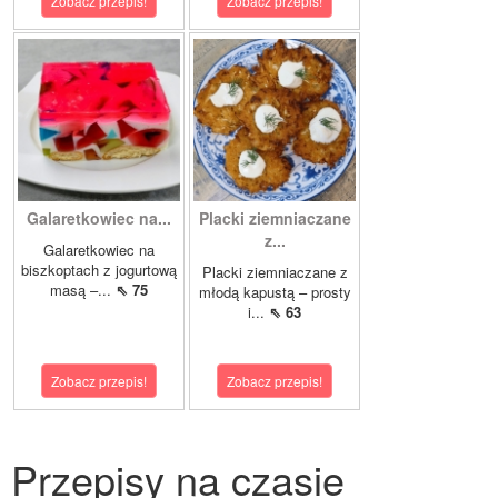
Zobacz przepis!
Zobacz przepis!
Galaretkowiec na...
Placki ziemniaczane
z...
Galaretkowiec na
biszkoptach z jogurtową
Placki ziemniaczane z
masą –...
⇖ 75
młodą kapustą – prosty
i...
⇖ 63
Zobacz przepis!
Zobacz przepis!
Przepisy na czasie