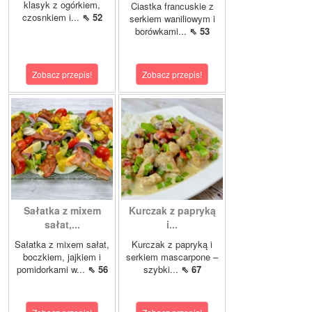
klasyk z ogórkiem,
Ciastka francuskie z
czosnkiem i...
⇖ 52
serkiem waniliowym i
borówkami...
⇖ 53
Zobacz przepis!
Zobacz przepis!
Sałatka z mixem
Kurczak z papryką
sałat,...
i...
Sałatka z mixem sałat,
Kurczak z papryką i
boczkiem, jajkiem i
serkiem mascarpone –
pomidorkami w...
⇖ 56
szybki...
⇖ 67