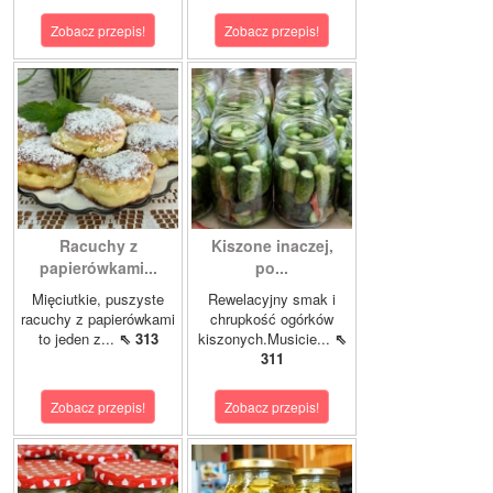
Zobacz przepis!
Zobacz przepis!
Racuchy z
Kiszone inaczej,
papierówkami...
po...
Mięciutkie, puszyste
Rewelacyjny smak i
racuchy z papierówkami
chrupkość ogórków
to jeden z...
⇖ 313
kiszonych.Musicie...
⇖
311
Zobacz przepis!
Zobacz przepis!