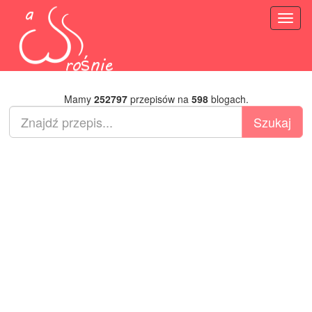
Toggl
naviga
Mamy
252797
przepisów na
598
blogach.