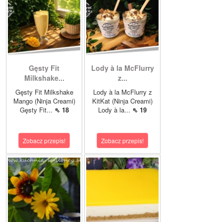
Gęsty Fit
Lody à la McFlurry
Milkshake...
z...
Gęsty Fit Milkshake
Lody à la McFlurry z
Mango (Ninja Creami)
KitKat (Ninja Creami)
Gęsty Fit...
⇖ 18
Lody à la...
⇖ 19
Zobacz przepis!
Zobacz przepis!