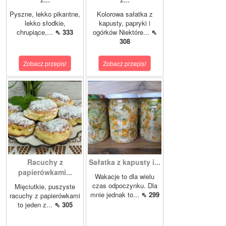
Pyszne, lekko pikantne,
Kolorowa sałatka z
lekko słodkie,
kapusty, papryki i
chrupiące,...
⇖ 333
ogórków Niektóre...
⇖
308
Zobacz przepis!
Zobacz przepis!
Racuchy z
Sałatka z kapusty i...
papierówkami...
Wakacje to dla wielu
czas odpoczynku. Dla
Mięciutkie, puszyste
mnie jednak to...
⇖ 299
racuchy z papierówkami
to jeden z...
⇖ 305