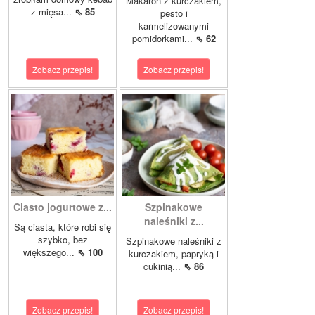
Makaron z kurczakiem,
z mięsa...
⇖ 85
pesto i
karmelizowanymi
pomidorkami...
⇖ 62
Zobacz przepis!
Zobacz przepis!
Ciasto jogurtowe z...
Szpinakowe
naleśniki z...
Są ciasta, które robi się
szybko, bez
Szpinakowe naleśniki z
większego...
⇖ 100
kurczakiem, papryką i
cukinią...
⇖ 86
Zobacz przepis!
Zobacz przepis!