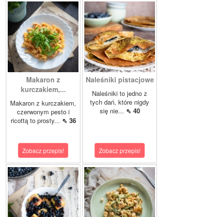
Makaron z
Naleśniki pistacjowe
kurczakiem,...
Naleśniki to jedno z
tych dań, które nigdy
Makaron z kurczakiem,
się nie...
⇖ 40
czerwonym pesto i
ricottą to prosty...
⇖ 36
Zobacz przepis!
Zobacz przepis!