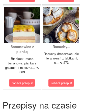
Bananowiec z
Racuchy...
pianką
Racuchy drożdżowe, ale
nie w wersji z jabłkami,
Biszkopt, masa
a...
⇖ 273
bananowa, pianka z
galaretki i mleczka...
⇖
689
Zobacz przepis!
Zobacz przepis!
Przepisy na czasie