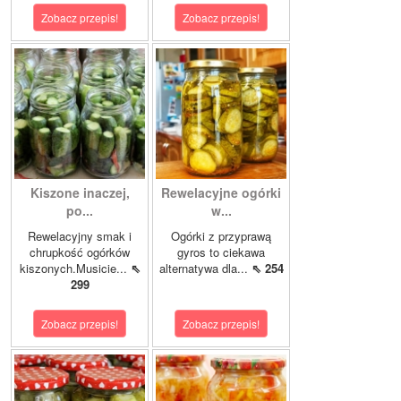
Zobacz przepis!
Zobacz przepis!
Kiszone inaczej,
Rewelacyjne ogórki
po...
w...
Rewelacyjny smak i
Ogórki z przyprawą
chrupkość ogórków
gyros to ciekawa
kiszonych.Musicie...
⇖
alternatywa dla...
⇖ 254
299
Zobacz przepis!
Zobacz przepis!