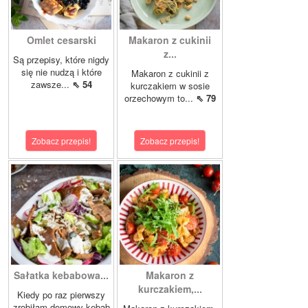
Omlet cesarski
Makaron z cukinii
z...
Są przepisy, które nigdy
się nie nudzą i które
Makaron z cukinii z
zawsze...
⇖ 54
kurczakiem w sosie
orzechowym to...
⇖ 79
Zobacz przepis!
Zobacz przepis!
Sałatka kebabowa...
Makaron z
kurczakiem,...
Kiedy po raz pierwszy
zrobiłam domowy kebab