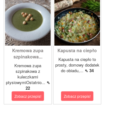
Kremowa zupa
Kapusta na ciepło
szpinakowa...
Kapusta na ciepło to
prosty, domowy dodatek
Kremowa zupa
do obiadu,...
⇖ 34
szpinakowa z
kuleczkami
ptysiowymiOstatnio...
⇖
22
Zobacz przepis!
Zobacz przepis!