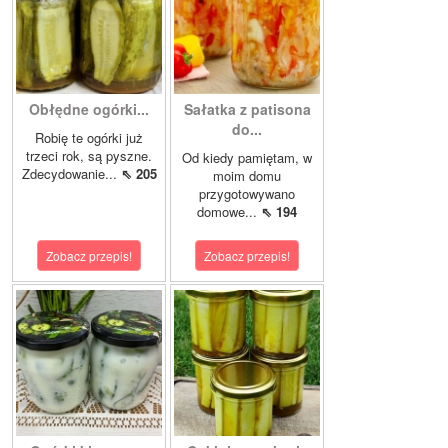
Obłędne ogórki...
Sałatka z patisona
do...
Robię te ogórki już
trzeci rok, są pyszne.
Od kiedy pamiętam, w
Zdecydowanie...
⇖ 205
moim domu
przygotowywano
domowe...
⇖ 194
Zobacz przepis!
Zobacz przepis!