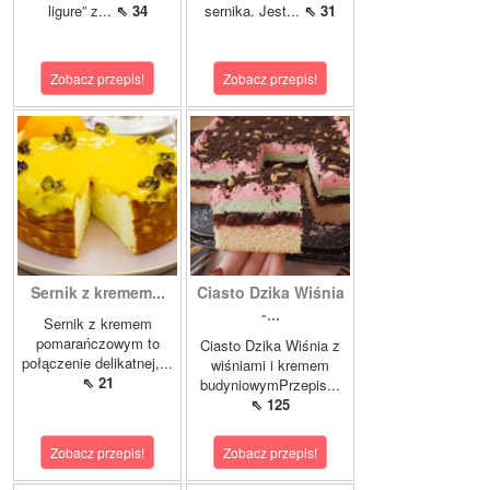
ligure” z...
⇖ 34
sernika. Jest...
⇖ 31
Zobacz przepis!
Zobacz przepis!
Sernik z kremem...
Ciasto Dzika Wiśnia
-...
Sernik z kremem
pomarańczowym to
Ciasto Dzika Wiśnia z
połączenie delikatnej,...
wiśniami i kremem
⇖ 21
budyniowymPrzepis...
⇖ 125
Zobacz przepis!
Zobacz przepis!