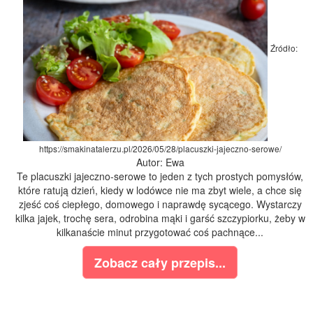
Źródło:
https://smakinatalerzu.pl/2026/05/28/placuszki-jajeczno-serowe/
Autor: Ewa
Te placuszki jajeczno-serowe to jeden z tych prostych pomysłów,
które ratują dzień, kiedy w lodówce nie ma zbyt wiele, a chce się
zjeść coś ciepłego, domowego i naprawdę sycącego. Wystarczy
kilka jajek, trochę sera, odrobina mąki i garść szczypiorku, żeby w
kilkanaście minut przygotować coś pachnące...
Zobacz cały przepis...