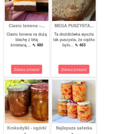
Ciasto Ismena –...
MEGA PUSZYSTA...
Ciasto Ismena na dużą
Ta drożdżówka wyszła
blachę z bitą
tak puszysta, że ciężko
śmietaną,...
⇖ 480
było...
⇖ 463
Zobacz przepis!
Zobacz przepis!
Krokodylki - ogórki
Najlepsza sałatka
z...
z...