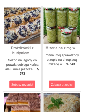
Drożdżówki z
Mizeria na zimę w...
budyniem...
Poznaj mój sprawdzony
przepis na chrupiącą
Sezon na jagody co
mizerię w...
⇖ 543
prawda dobiega końca
ale u mnie jeszcze...
⇖
573
Zobacz przepis!
Zobacz przepis!