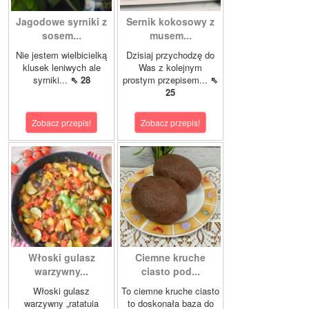
Jagodowe syrniki z
Sernik kokosowy z
sosem...
musem...
Nie jestem wielbicielką
Dzisiaj przychodzę do
klusek leniwych ale
Was z kolejnym
syrniki...
⇖ 28
prostym przepisem...
⇖
25
Zobacz przepis!
Zobacz przepis!
Włoski gulasz
Ciemne kruche
warzywny...
ciasto pod...
Włoski gulasz
To ciemne kruche ciasto
warzywny „ratatuia
to doskonała baza do