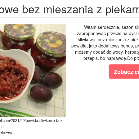
owe bez mieszania z piekarn
Witam serdecznie, sezon śl
zaproponować przepis na pyszn
śliwkowe, bez mieszania z piek
powidła, jako dodatkowy bonus, pr
możemy dodać do wody, herbat
przepis, bo naprawdę.Do pr
Zobacz ca
pot.com/2021/09/powida-sliwkowe-bez-
z.html
bciaEwa