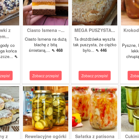
wki z
Ciasto Ismena –...
MEGA PUSZYSTA...
Krokody
m...
Ciasto Ismena na dużą
Ta drożdżówka wyszła
blachę z bitą
tak puszysta, że ciężko
agody co
Pyszne, l
śmietaną,...
⇖ 468
było...
⇖ 446
ega końca
lekk
szcze...
⇖
chrupią
zepis!
Zobacz przepis!
Zobacz przepis!
Zoba
hy z
Rewelacyjne ogórki
Sałatka z patisona
Cukini