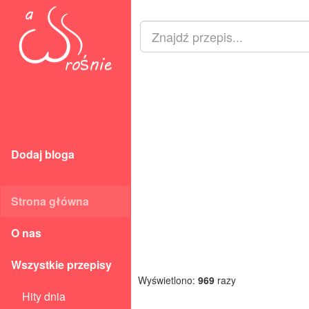
Dodaj bloga
Strona główna
O nas
Wszystkie przepisy
Wyświetlono:
969
razy
Hity dnia