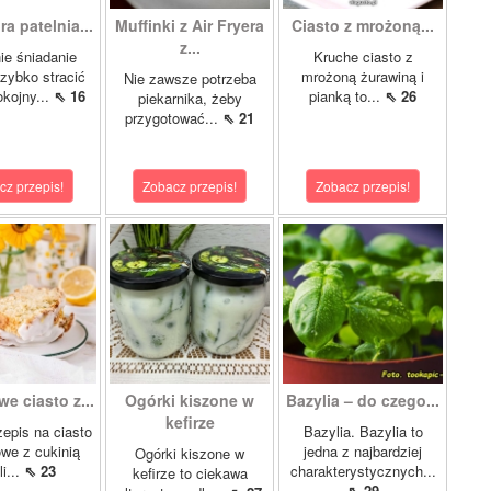
a patelnia...
Muffinki z Air Fryera
Ciasto z mrożoną...
z...
ie śniadanie
Kruche ciasto z
szybko stracić
mrożoną żurawiną i
Nie zawsze potrzeba
okojny...
⇖ 16
pianką to...
⇖ 26
piekarnika, żeby
przygotować...
⇖ 21
cz przepis!
Zobacz przepis!
Zobacz przepis!
e ciasto z...
Ogórki kiszone w
Bazylia – do czego...
kefirze
epis na ciasto
Bazylia. Bazylia to
we z cukinią
jedna z najbardziej
Ogórki kiszone w
li...
⇖ 23
charakterystycznych...
kefirze to ciekawa
⇖ 29