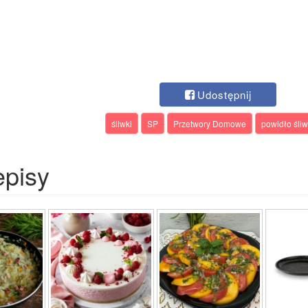
Udostępnij
śliwki
SP
Przetwory Domowe
powidło śli
episy