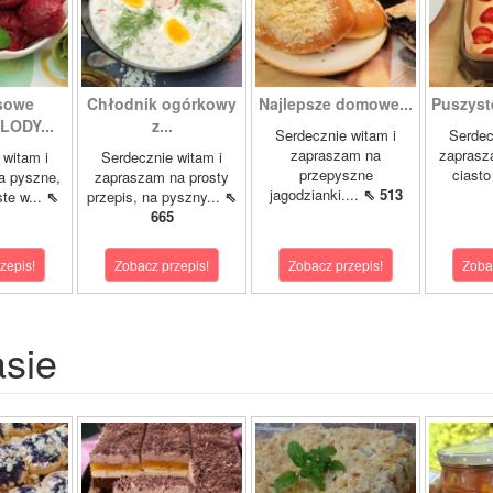
sowe
Chłodnik ogórkowy
Najlepsze domowe...
Puszyst
ODY...
z...
Serdecznie witam i
Serdec
zapraszam na
zaprasz
 witam i
Serdecznie witam i
przepyszne
ciasto
a pyszne,
zapraszam na prosty
jagodzianki....
⇖ 513
ste w...
⇖
przepis, na pyszny...
⇖
665
zepis!
Zobacz przepis!
Zobacz przepis!
Zoba
asie