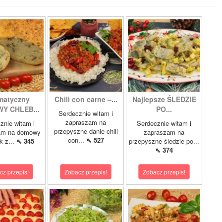
matyczny
Chili con carne –...
Najlepsze ŚLEDZIE
Y CHLEB...
PO...
Serdecznie witam i
zapraszam na
znie witam i
Serdecznie witam i
przepyszne danie chili
am na domowy
zapraszam na
con...
⇖ 527
k z...
⇖ 345
przepyszne śledzie po...
⇖ 374
cz przepis!
Zobacz przepis!
Zobacz przepis!