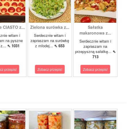
e CIASTO z...
Zielona surówka z...
Sałatka
makaronowa z...
znie witam i
Serdecznie witam i
am na pyszne
zapraszam na surówkę
Serdecznie witam i
 z...
⇖ 1031
z młodej...
⇖ 653
zapraszam na
przepyszną sałatkę...
⇖
713
cz przepis!
Zobacz przepis!
Zobacz przepis!