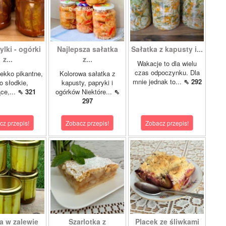
lki - ogórki
Najlepsza sałatka
Sałatka z kapusty i...
z...
z...
Wakacje to dla wielu
czas odpoczynku. Dla
ekko pikantne,
Kolorowa sałatka z
mnie jednak to...
⇖ 292
o słodkie,
kapusty, papryki i
ce,...
⇖ 321
ogórków Niektóre...
⇖
297
cz przepis!
Zobacz przepis!
Zobacz przepis!
a w zalewie
Szarlotka z
Placek ze śliwkami