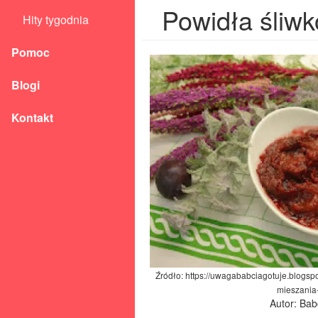
Powidła śliwk
Hity tygodnia
Pomoc
Blogi
Kontakt
Źródło: https://uwagababciagotuje.blogs
mieszania-
Autor: Ba