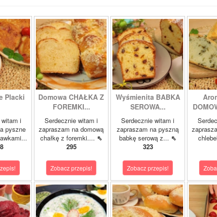
 Placki
Domowa CHAŁKA Z
Wyśmienita BABKA
Aro
FOREMKI...
SEROWA...
DOMOW
 witam i
Serdecznie witam i
Serdecznie witam i
Serdec
a pyszne
zapraszam na domową
zapraszam na pyszną
zaprasz
kawkami...
chałkę z foremki....
⇖
babkę serową z...
⇖
chlebe
8
295
323
zepis!
Zobacz przepis!
Zobacz przepis!
Zoba