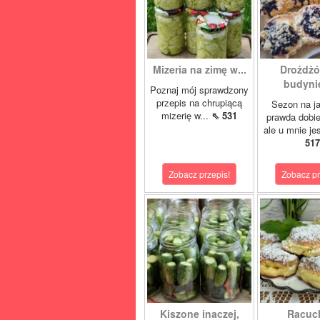
Mizeria na zimę w...
Drożdżó
budynie
Poznaj mój sprawdzony
przepis na chrupiącą
Sezon na j
mizerię w...
⇖ 531
prawda dobi
ale u mnie je
517
Zobacz przepis!
Zobacz pr
Kiszone inaczej,
Racuc