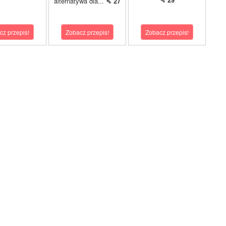
alternatywa dla...
⇖ 27
cz przepis!
Zobacz przepis!
Zobacz przepis!