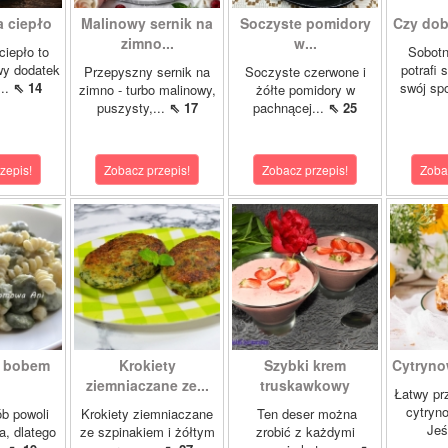
a ciepło
Malinowy sernik na
Soczyste pomidory
Czy dobr
zimno...
w...
ciepło to
Sobotn
wy dodatek
potrafi 
Przepyszny sernik na
Soczyste czerwone i
...
⇖ 14
swój sp
zimno - turbo malinowy,
żółte pomidory w
puszysty,...
⇖ 17
pachnącej...
⇖ 25
zepis!
Zobacz przepis!
Zobacz przepis!
Zoba
z bobem
Krokiety
Szybki krem
Cytrynow
.
ziemniaczane ze...
truskawkowy
Łatwy prz
cytryno
b powoli
Krokiety ziemniaczane
Ten deser można
Jeś
a, dlatego
ze szpinakiem i żółtym
zrobić z każdymi