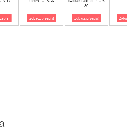
..
⇖ 19
serem –...
⇖ 27
owocami ale ten z...
⇖
30
zepis!
Zobacz przepis!
Zobacz przepis!
Zoba
a