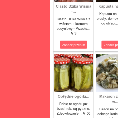
Ciasto Dzika Wiśnia
Kapusta n
-...
Kapusta na 
prosty, domo
Ciasto Dzika Wiśnia z
do obiadu,
wiśniami i kremem
budyniowymPrzepis...
⇖ 3
Zobacz przepis!
Zobacz pr
Obłędne ogórki...
Makaron 
w..
Robię te ogórki już
trzeci rok, są pyszne.
Sezon na bó
Zdecydowanie...
⇖ 50
dobiega końc