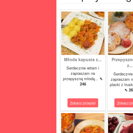
Młoda kapusta z...
Przepyszne
z...
Serdecznie witam i
zapraszam na
Serdecznie
przepyszną młodą...
⇖
zapraszam n
246
placki z trus
⇖ 26
Zobacz przepis!
Zobacz pr