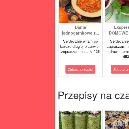
Danie
Ekspre
jednogarnkowe z...
DOMOWE L
Serdecznie witam po
Serdecznie
bardzo długiej przerwie i
zapraszam n
zapraszam na...
⇖ 426
zdrowe i pro
453
Zobacz przepis!
Zobacz pr
Przepisy na cz