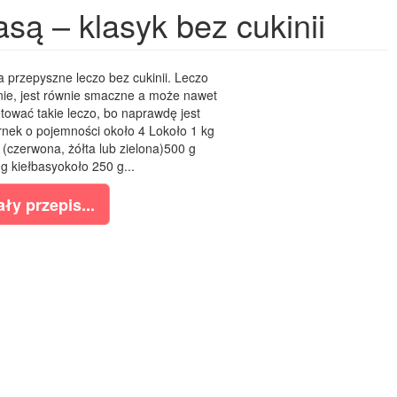
są – klasyk bez cukinii
 przepyszne leczo bez cukinii. Leczo
mnie, jest równie smaczne a może nawet
tować takie leczo, bo naprawdę jest
rnek o pojemności około 4 Lokoło 1 kg
(czerwona, żółta lub zielona)500 g
g kiełbasyokoło 250 g...
ły przepis...