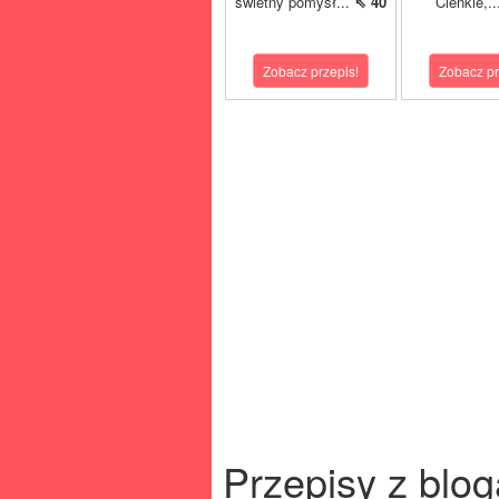
świetny pomysł...
⇖ 40
Cienkie,.
Zobacz przepis!
Zobacz pr
Przepisy z blog