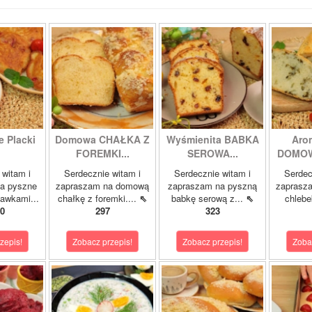
 Placki
Domowa CHAŁKA Z
Wyśmienita BABKA
Aro
FOREMKI...
SEROWA...
DOMOW
 witam i
Serdecznie witam i
Serdecznie witam i
Serdec
a pyszne
zapraszam na domową
zapraszam na pyszną
zaprasz
kawkami...
chałkę z foremki....
⇖
babkę serową z...
⇖
chlebe
0
297
323
zepis!
Zobacz przepis!
Zobacz przepis!
Zoba