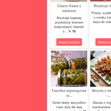
Ciasto Kawa z
Biszkopt
mlekiem
Prosty, szybk
o smaku ka
Biszkopt kawowy
baza do cias
przełożony kremem
budyniowym również
o...
⇖ 16
Zobacz przepis!
Zobacz pr
Fasolka szparagowa
Sboula z m
w...
–...
Dzień dobry wszystkim
Sboula z mi
mam dziś dla was
marokańskie 