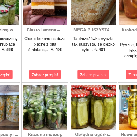
zimę w...
Ciasto Ismena –...
MEGA PUSZYSTA...
Krokody
prawdzony
Ciasto Ismena na dużą
Ta drożdżówka wyszła
chrupiącą
blachę z bitą
tak puszysta, że ciężko
Pyszne, l
..
⇖ 558
śmietaną,...
⇖ 496
było...
⇖ 481
lekk
chrupią
zepis!
Zobacz przepis!
Zobacz przepis!
Zoba
pusty i...
Kiszone inaczej,
Obłędne ogórki...
Rewela