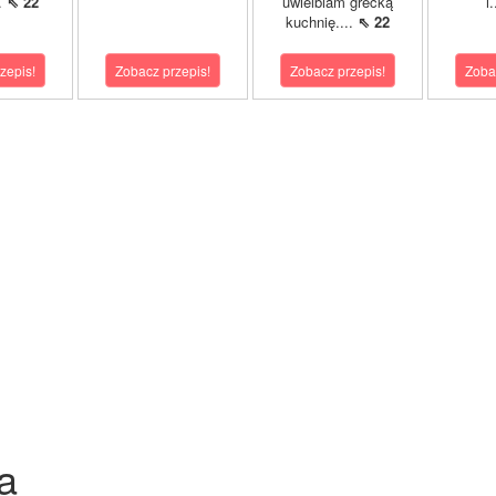
..
⇖ 22
uwielbiam grecką
i
kuchnię....
⇖ 22
zepis!
Zobacz przepis!
Zobacz przepis!
Zoba
a