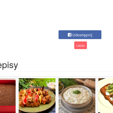
Udostępnij
Leczo
episy