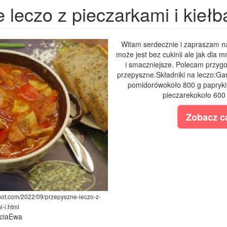
leczo z pieczarkami i kiełba
Witam serdecznie i zapraszam na
może jest bez cukinii ale jak dla 
i smaczniejsze. Polecam przygo
przepyszne.Składniki na leczo:Ga
pomidorówokoło 800 g papryki 
pieczarekokoło 600 
Zobacz ca
pot.com/2022/09/przepyszne-leczo-z-
-i.html
bciaEwa