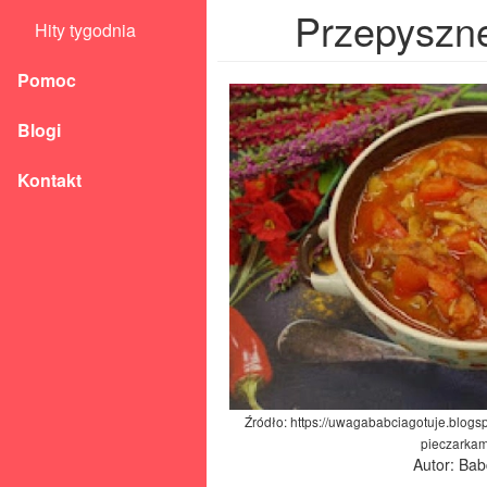
Przepyszne 
Hity tygodnia
Pomoc
Blogi
Kontakt
Źródło: https://uwagababciagotuje.blogs
pieczarkami
Autor: Ba