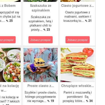
k z Bobem
Szakszuka ze
Ciasto jogurtowe z...
szpinakiem
przyjaźnił się
Ciasto jogurtowe z
m chyba już na
malinami, serkiem i
Szakszuka ze
e....
⇖ 25
kruszonką to...
⇖ 21
szpinakiem, fetą i
płatkami chili to
prosty...
⇖ 23
cz przepis!
Zobacz przepis!
Zobacz przepis!
ć na kolację
Proste ciasto z...
Chrupiące włoskie...
w...
Szybkie i proste ciasto,
Panini z mozzarellą i
którego przygotowanie
pomidorami Są
 na kolację w
nie wymaga...
⇖ 19
przepisy które...
⇖ 34
zień? 7 lekkich