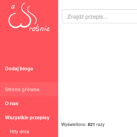
Dodaj bloga
Strona główna
O nas
Wszystkie przepisy
Wyświetlono:
821
razy
Hity dnia