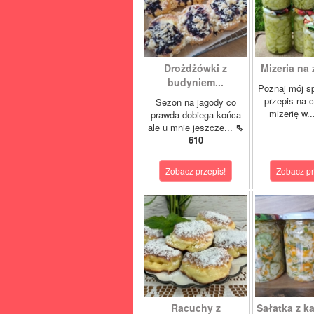
Drożdżówki z
Mizeria na 
budyniem...
Poznaj mój s
przepis na 
Sezon na jagody co
mizerię w.
prawda dobiega końca
ale u mnie jeszcze...
⇖
610
Zobacz przepis!
Zobacz pr
Racuchy z
Sałatka z ka