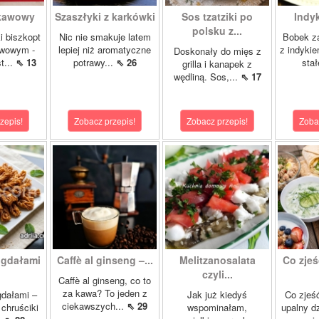
 kawowy
Szaszłyki z karkówki
Sos tzatziki po
Indy
polsku z...
i biszkopt
Nic nie smakuje latem
Bobek za
wowym -
lepiej niż aromatyczne
z indykie
Doskonały do mięs z
t...
⇖ 13
potrawy...
⇖ 26
stał
grilla i kanapek z
wędliną. Sos,...
⇖ 17
zepis!
Zobacz przepis!
Zobacz przepis!
Zoba
igdałami
Caffè al ginseng –...
Melitzanosalata
Co zjeś
czyli...
Caffè al ginseng, co to
za kawa? To jeden z
gdałami –
Jak już kiedyś
Co zjeść
ciekawszych...
⇖ 29
chruściki
wspominałam,
upalny d