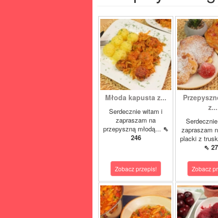
Młoda kapusta z...
Przepyszne
z...
Serdecznie witam i
zapraszam na
Serdecznie
przepyszną młodą...
⇖
zapraszam n
246
placki z trus
⇖ 27
Zobacz przepis!
Zobacz pr