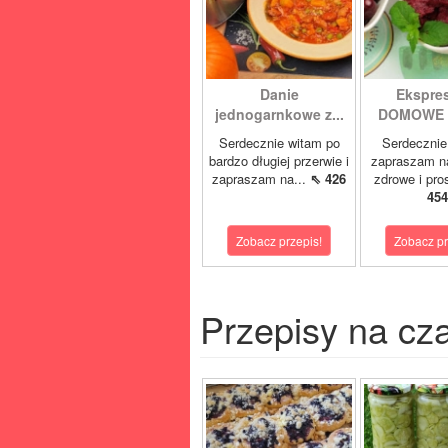
Danie
Ekspre
jednogarnkowe z...
DOMOWE L
Serdecznie witam po
Serdecznie
bardzo długiej przerwie i
zapraszam n
zapraszam na...
⇖ 426
zdrowe i pro
454
Zobacz przepis!
Zobacz pr
Przepisy na cz