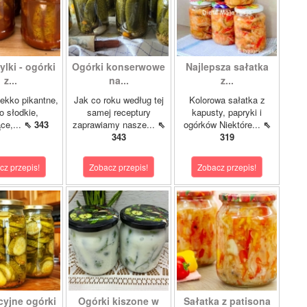
lki - ogórki
Ogórki konserwowe
Najlepsza sałatka
z...
na...
z...
ekko pikantne,
Jak co roku według tej
Kolorowa sałatka z
o słodkie,
samej receptury
kapusty, papryki i
ce,...
⇖ 343
zaprawiamy nasze...
⇖
ogórków Niektóre...
⇖
343
319
cz przepis!
Zobacz przepis!
Zobacz przepis!
cyjne ogórki
Ogórki kiszone w
Sałatka z patisona