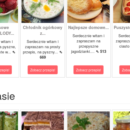
sowe
Chłodnik ogórkowy
Najlepsze domowe...
Puszyst
ODY...
z...
Serdecznie witam i
Serdec
zapraszam na
zaprasz
 witam i
Serdecznie witam i
przepyszne
ciasto
a pyszne,
zapraszam na prosty
jagodzianki....
⇖ 513
ste w...
⇖
przepis, na pyszny...
⇖
669
zepis!
Zobacz przepis!
Zobacz przepis!
Zoba
asie