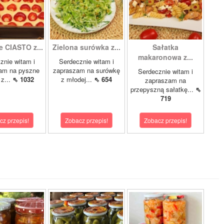
e CIASTO z...
Zielona surówka z...
Sałatka
makaronowa z...
znie witam i
Serdecznie witam i
am na pyszne
zapraszam na surówkę
Serdecznie witam i
 z...
⇖ 1032
z młodej...
⇖ 654
zapraszam na
przepyszną sałatkę...
⇖
719
cz przepis!
Zobacz przepis!
Zobacz przepis!