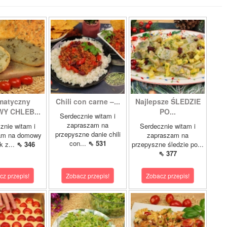
matyczny
Chili con carne –...
Najlepsze ŚLEDZIE
Y CHLEB...
PO...
Serdecznie witam i
zapraszam na
znie witam i
Serdecznie witam i
przepyszne danie chili
am na domowy
zapraszam na
con...
⇖ 531
k z...
⇖ 346
przepyszne śledzie po...
⇖ 377
cz przepis!
Zobacz przepis!
Zobacz przepis!