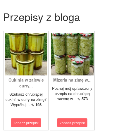
Przepisy z bloga
Cukinia w zalewie
Mizeria na zimę w...
curry...
Poznaj mój sprawdzony
przepis na chrupiącą
Szukasz chrupiącej
mizerię w...
⇖ 573
cukinii w curry na zimę?
Wypróbuj...
⇖ 198
Zobacz przepis!
Zobacz przepis!