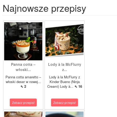
Najnowsze przepisy
Panna cotta –
Lody à la McFlurry
włoski...
z...
Panna cotta amaretto –
Lody à la McFlurry z
włoski deser w nowej...
Kinder Bueno (Ninja
⇖ 2
Creami) Lody à...
⇖ 16
Zobacz przepis!
Zobacz przepis!