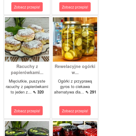
Zobacz przepis!
Zobacz przepis!
Racuchy z
Rewelacyjne ogórki
papierówkami...
w...
Mięciutkie, puszyste
Ogórki z przyprawą
racuchy z papierówkami
gyros to ciekawa
to jeden z...
⇖ 320
alternatywa dla...
⇖ 291
Zobacz przepis!
Zobacz przepis!