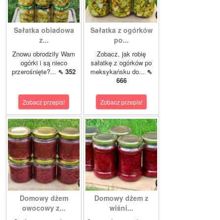
Sałatka obiadowa
Sałatka z ogórków
z...
po...
Znowu obrodziły Wam
Zobacz, jak robię
ogórki i są nieco
sałatkę z ogórków po
przerośnięte?...
⇖ 352
meksykańsku do...
⇖
666
Zobacz przepis!
Zobacz przepis!
Domowy dżem
Domowy dżem z
owocowy z...
wiśni...