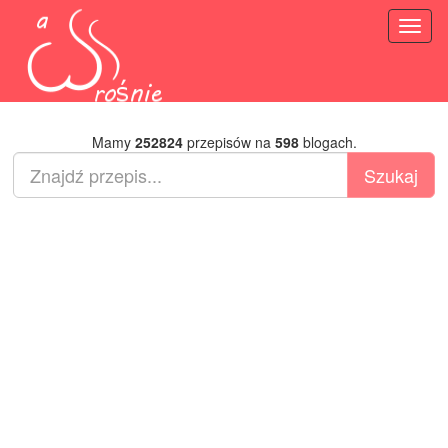
Toggl
naviga
Mamy
252824
przepisów na
598
blogach.