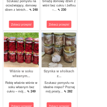
Szukasz pomysłu na
Smażę domowy dżem z
orzeźwiający, domowy
wiśni bez cukru i żelfixu
dżem z letnich...
⇖ 248
–...
⇖ 230
Zobacz przepis!
Zobacz przepis!
Wiśnie w soku
Szynka w słoikach
własnym...
z...
Robię właśnie wiśnie w
Szukasz pomysłu na
soku własnym bez
idealne mięso? Poznaj
cukru – mój...
⇖ 249
mój prosty...
⇖ 282
Zobacz przepis!
Zobacz przepis!