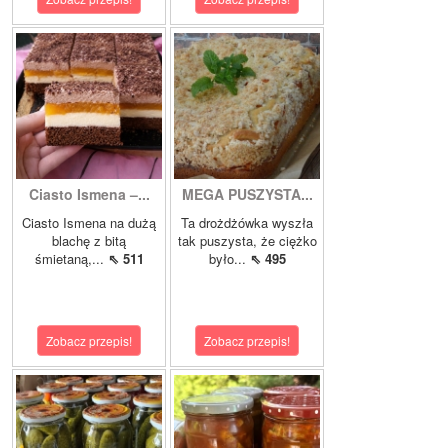
Ciasto Ismena –...
MEGA PUSZYSTA...
Ciasto Ismena na dużą
Ta drożdżówka wyszła
blachę z bitą
tak puszysta, że ciężko
śmietaną,...
⇖ 511
było...
⇖ 495
Zobacz przepis!
Zobacz przepis!