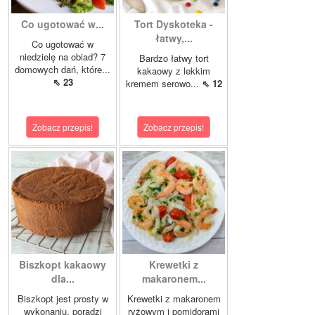
Co ugotować w...
Tort Dyskoteka -
łatwy,...
Co ugotować w
niedzielę na obiad? 7
Bardzo łatwy tort
domowych dań, które...
kakaowy z lekkim
⇖ 23
kremem serowo...
⇖ 12
Zobacz przepis!
Zobacz przepis!
Biszkopt kakaowy
Krewetki z
dla...
makaronem...
Biszkopt jest prosty w
Krewetki z makaronem
wykonaniu, poradzi
ryżowym i pomidorami