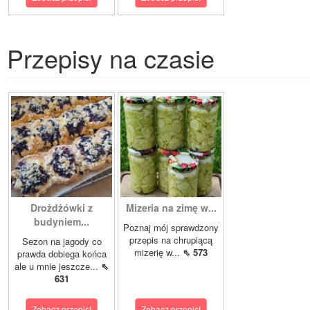
Przepisy na czasie
Drożdżówki z
Mizeria na zimę w...
budyniem...
Poznaj mój sprawdzony
przepis na chrupiącą
Sezon na jagody co
mizerię w...
⇖ 573
prawda dobiega końca
ale u mnie jeszcze...
⇖
631
Zobacz przepis!
Zobacz przepis!