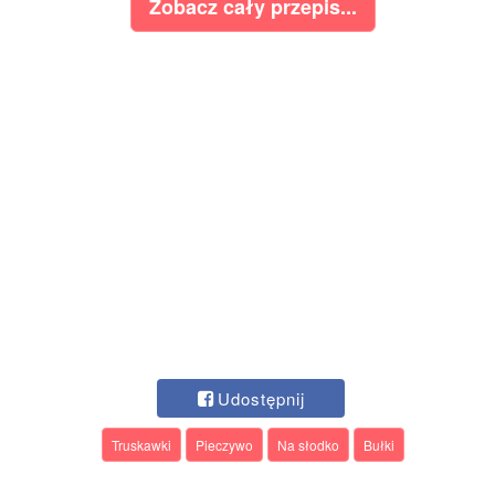
Zobacz cały przepis...
Udostępnij
Truskawki
Pieczywo
Na słodko
Bułki