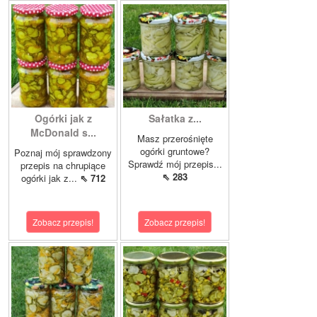
Ogórki jak z
Sałatka z...
McDonald s...
Masz przerośnięte
ogórki gruntowe?
Poznaj mój sprawdzony
Sprawdź mój przepis...
przepis na chrupiące
⇖ 283
ogórki jak z...
⇖ 712
Zobacz przepis!
Zobacz przepis!