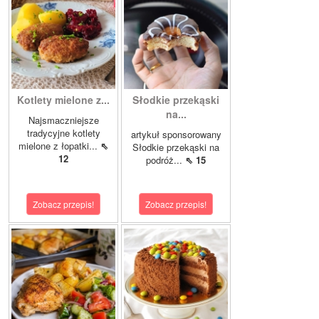
Kotlety mielone z...
Słodkie przekąski
na...
Najsmaczniejsze
tradycyjne kotlety
artykuł sponsorowany
mielone z łopatki...
⇖
Słodkie przekąski na
12
podróż...
⇖ 15
Zobacz przepis!
Zobacz przepis!