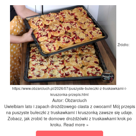
Źródło:
https://www.obzarciuch.pl/2026/07/puszyste-buleczki-z-truskawkami-i-
kruszonka-przepis.html
Autor: Obżarciuch
Uwielbiam lato i zapach drożdżowego ciasta z owocami! Mój przepis
na puszyste bułeczki z truskawkami i kruszonką zawsze się udaje.
Zobacz, jak zrobić te domowe drożdżówki z truskawkami krok po
kroku. Read more »