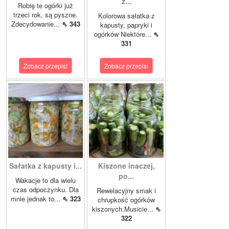
z...
Robię te ogórki już
trzeci rok, są pyszne.
Kolorowa sałatka z
Zdecydowanie...
⇖ 343
kapusty, papryki i
ogórków Niektóre...
⇖
331
Zobacz przepis!
Zobacz przepis!
Sałatka z kapusty i...
Kiszone inaczej,
po...
Wakacje to dla wielu
czas odpoczynku. Dla
Rewelacyjny smak i
mnie jednak to...
⇖ 323
chrupkość ogórków
kiszonych.Musicie...
⇖
322