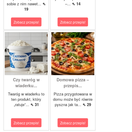
sobie z nim nawet...
⇖
–...
⇖ 14
19
Zobacz przepis!
Zobacz przepis!
Czy twaróg w
Domowa pizza –
wiaderku...
przepis...
Twaróg w wiaderku to
Pizza przygotowana w
ten produkt, który
domu może być równie
„ratuje”...
⇖ 31
pyszna jak ta...
⇖ 29
Zobacz przepis!
Zobacz przepis!