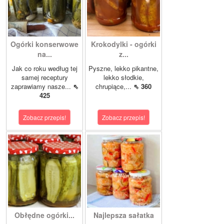
Ogórki konserwowe
Krokodylki - ogórki
na...
z...
Jak co roku według tej
Pyszne, lekko pikantne,
samej receptury
lekko słodkie,
zaprawiamy nasze...
⇖
chrupiące,...
⇖ 360
425
Zobacz przepis!
Zobacz przepis!
Obłędne ogórki...
Najlepsza sałatka