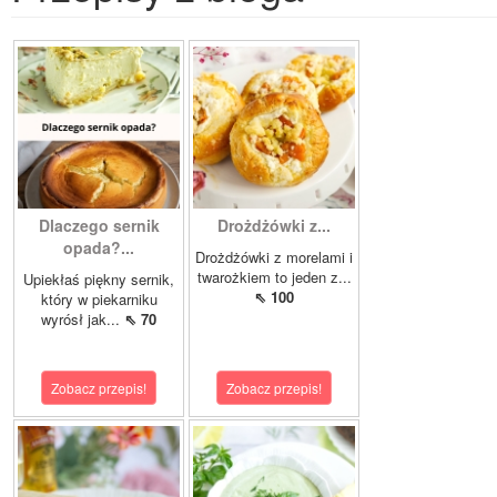
Dlaczego sernik
Drożdżówki z...
opada?...
Drożdżówki z morelami i
twarożkiem to jeden z...
Upiekłaś piękny sernik,
⇖ 100
który w piekarniku
wyrósł jak...
⇖ 70
Zobacz przepis!
Zobacz przepis!