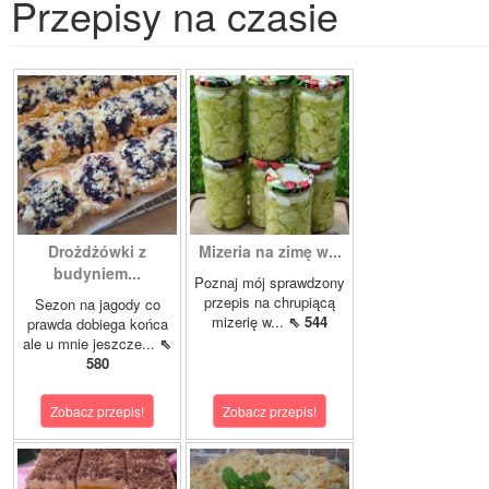
Przepisy na czasie
Drożdżówki z
Mizeria na zimę w...
budyniem...
Poznaj mój sprawdzony
przepis na chrupiącą
Sezon na jagody co
mizerię w...
⇖ 544
prawda dobiega końca
ale u mnie jeszcze...
⇖
580
Zobacz przepis!
Zobacz przepis!