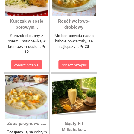
Kurczak w sosie
Rosół wołowo-
porowym...
drobiowy
Kurczak duszony z
Nie bez powodu nasze
porem i marchewką w
babcie powtarzały, że
kremowym sosie...
⇖
najlepszy...
⇖ 20
12
Zobacz przepis!
Zobacz przepis!
Zupa jarzynowa z...
Gęsty Fit
Milkshake...
Gotujemy ją na dobrym