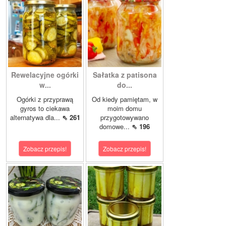
Rewelacyjne ogórki
Sałatka z patisona
w...
do...
Ogórki z przyprawą
Od kiedy pamiętam, w
gyros to ciekawa
moim domu
alternatywa dla...
⇖ 261
przygotowywano
domowe...
⇖ 196
Zobacz przepis!
Zobacz przepis!