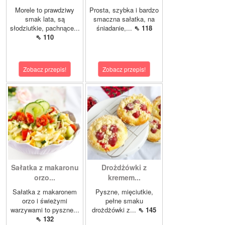
Morele to prawdziwy
Prosta, szybka i bardzo
smak lata, są
smaczna sałatka, na
słodziutkie, pachnące...
śniadanie,...
⇖ 118
⇖ 110
Zobacz przepis!
Zobacz przepis!
Sałatka z makaronu
Drożdżówki z
orzo...
kremem...
Sałatka z makaronem
Pyszne, mięciutkie,
orzo i świeżymi
pełne smaku
warzywami to pyszne...
drożdżówki z...
⇖ 145
⇖ 132