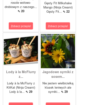
rosole wołowo-
Gęsty Fit Milkshake
drobiowym z naszego...
Mango (Ninja Creami)
⇖ 20
Gęsty Fit...
⇖ 22
Zobacz przepis!
Zobacz przepis!
Lody à la McFlurry
Jagodowe syrniki z
z...
sosem...
Lody à la McFlurry z
Nie jestem wielbicielką
KitKat (Ninja Creami)
klusek leniwych ale
Lody à la...
⇖ 29
syrniki...
⇖ 29