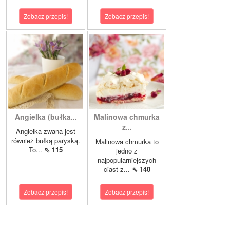
Zobacz przepis!
Zobacz przepis!
Angielka (bułka...
Malinowa chmurka
z...
Angielka zwana jest
również bułką paryską.
Malinowa chmurka to
To...
⇖ 115
jedno z
najpopularniejszych
ciast z...
⇖ 140
Zobacz przepis!
Zobacz przepis!