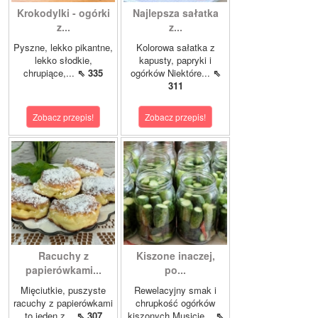
Krokodylki - ogórki
Najlepsza sałatka
z...
z...
Pyszne, lekko pikantne,
Kolorowa sałatka z
lekko słodkie,
kapusty, papryki i
chrupiące,...
⇖ 335
ogórków Niektóre...
⇖
311
Zobacz przepis!
Zobacz przepis!
Racuchy z
Kiszone inaczej,
papierówkami...
po...
Mięciutkie, puszyste
Rewelacyjny smak i
racuchy z papierówkami
chrupkość ogórków
to jeden z...
⇖ 307
kiszonych.Musicie...
⇖