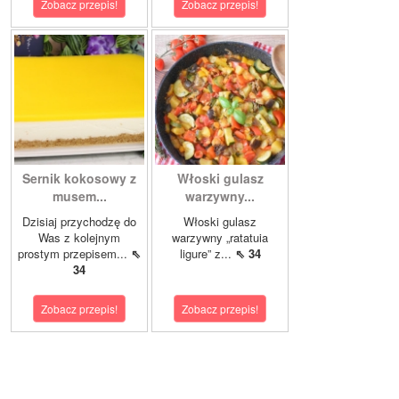
Zobacz przepis!
Zobacz przepis!
Sernik kokosowy z
Włoski gulasz
musem...
warzywny...
Dzisiaj przychodzę do
Włoski gulasz
Was z kolejnym
warzywny „ratatuia
prostym przepisem...
⇖
ligure” z...
⇖ 34
34
Zobacz przepis!
Zobacz przepis!