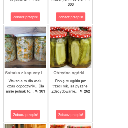
303
Zobacz przepis!
Zobacz przepis!
Sałatka z kapusty i...
Obłędne ogórki...
Wakacje to dla wielu
Robię te ogórki już
czas odpoczynku. Dla
trzeci rok, są pyszne.
mnie jednak to...
⇖ 301
Zdecydowanie...
⇖ 262
Zobacz przepis!
Zobacz przepis!