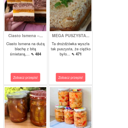
Ciasto Ismena –...
MEGA PUSZYSTA...
Ciasto Ismena na dużą
Ta drożdżówka wyszła
blachę z bitą
tak puszysta, że ciężko
śmietaną,...
⇖ 484
było...
⇖ 471
Zobacz przepis!
Zobacz przepis!