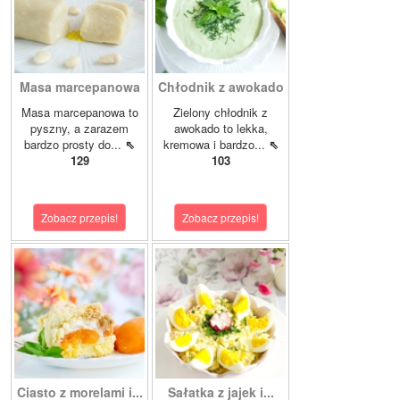
Masa marcepanowa
Chłodnik z awokado
Masa marcepanowa to
Zielony chłodnik z
pyszny, a zarazem
awokado to lekka,
bardzo prosty do...
⇖
kremowa i bardzo...
⇖
129
103
Zobacz przepis!
Zobacz przepis!
Ciasto z morelami i...
Sałatka z jajek i...