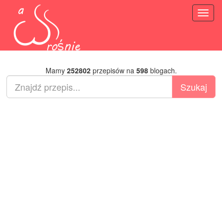
Toggl
naviga
Mamy
252802
przepisów na
598
blogach.