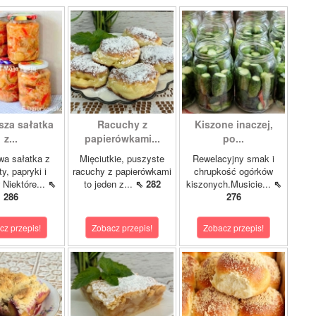
sza sałatka
Racuchy z
Kiszone inaczej,
z...
papierówkami...
po...
wa sałatka z
Mięciutkie, puszyste
Rewelacyjny smak i
y, papryki i
racuchy z papierówkami
chrupkość ogórków
 Niektóre...
⇖
to jeden z...
⇖ 282
kiszonych.Musicie...
⇖
286
276
cz przepis!
Zobacz przepis!
Zobacz przepis!