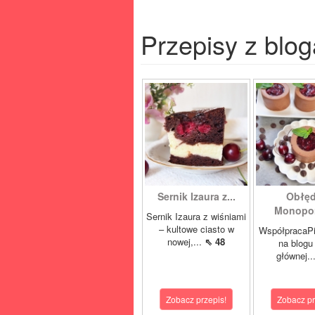
Przepisy z blog
Sernik Izaura z...
Obłę
Monoporc
Sernik Izaura z wiśniami
– kultowe ciasto w
WspółpracaPi
nowej,...
⇖ 48
na blogu 
głównej..
Zobacz przepis!
Zobacz pr