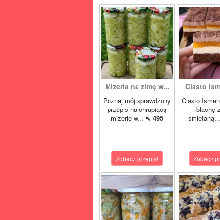
Mizeria na zimę w...
Ciasto Ism
Poznaj mój sprawdzony
Ciasto Ismen
przepis na chrupiącą
blachę z
mizerię w...
⇖ 495
śmietaną,.
Zobacz przepis!
Zobacz pr