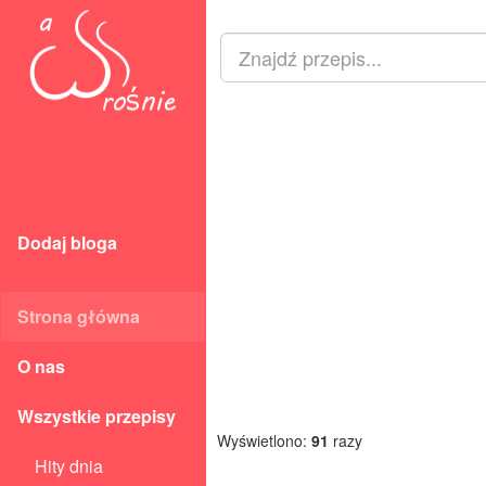
Dodaj bloga
Strona główna
O nas
Wszystkie przepisy
Wyświetlono:
91
razy
Hity dnia