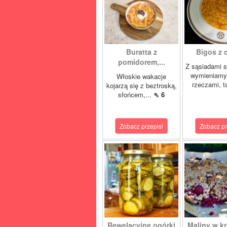
Buratta z
Bigos z c
pomidorem,...
Z sąsiadami 
wymieniamy
Włoskie wakacje
rzeczami, t
kojarzą się z beztroską,
słońcem,...
⇖ 6
Zobacz przepis!
Zobacz pr
Rewelacyjne ogórki
Maliny w kr