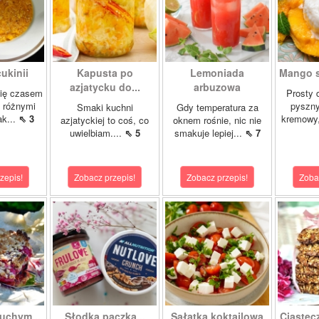
ukinii
Kapusta po
Lemoniada
Mango st
azjatycku do...
arbuzowa
się czasem
Prosty d
 różnymi
pyszny
Smaki kuchni
Gdy temperatura za
ak...
⇖ 3
kremowy,
azjatyckiej to coś, co
oknem rośnie, nic nie
uwielbiam....
⇖ 5
smakuje lepiej...
⇖ 7
zepis!
Zobacz przepis!
Zobacz przepis!
Zoba
uchym...
Słodka paczka...
Sałatka koktajlowa
Ciastec