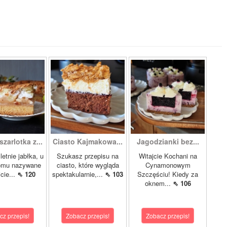
zarlotka z...
Ciasto Kajmakowa...
Jagodzianki bez...
letnie jabłka, u
Szukasz przepisu na
Witajcie Kochani na
omu nazywane
ciasto, które wygląda
Cynamonowym
cie...
⇖ 120
spektakularnie,...
⇖ 103
Szczęściu! Kiedy za
oknem...
⇖ 106
cz przepis!
Zobacz przepis!
Zobacz przepis!