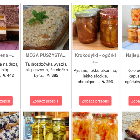
ena –...
MEGA PUSZYSTA...
Krokodylki - ogórki
Najlep
z...
a na dużą
Ta drożdżówka wyszła
 bitą
tak puszysta, że ciężko
Pyszne, lekko pikantne,
Koloro
..
⇖ 442
było...
⇖ 385
lekko słodkie,
kapust
chrupiące,...
⇖ 293
ogórków
zepis!
Zobacz przepis!
Zobacz przepis!
Zoba