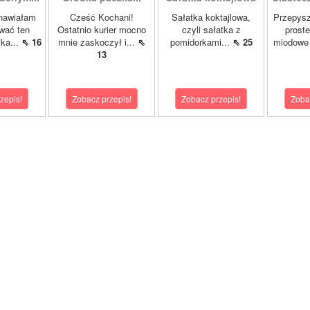
nawiałam
Cześć Kochani!
Sałatka koktajlowa,
Przepysz
zwać ten
Ostatnio kurier mocno
czyli sałatka z
proste
ka...
⇖ 16
mnie zaskoczył i...
⇖
pomidorkami...
⇖ 25
miodowe 
13
zepis!
Zobacz przepis!
Zobacz przepis!
Zoba