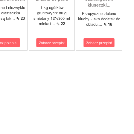
kluseczki...
ne i niezwykle
1 kg ogórków
 ciasteczka
gruntowych180 g
Przepyszne zielone
są tak...
⇖ 23
śmietany 12%300 ml
kluchy. Jako dodatek do
mleka1...
⇖ 22
obiadu....
⇖ 18
cz przepis!
Zobacz przepis!
Zobacz przepis!