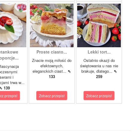
etankowe
Proste ciasto...
Lekki tort...
porcje...
Znacie moją miłość do
Ostatnio okazji do
efektownych,
świętowania u nas nie
fascynacja
eleganckich ciast...
⇖
brakuje, dlatego...
⇖
oczesnymi
133
259
serami i
jami trwa w...
⇖ 139
cz przepis!
Zobacz przepis!
Zobacz przepis!