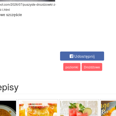
pot.com/2026/07/puszyste-drozdzowki-z-
-i.html
we szczęście
Udostępnij
poziomki
Drożdżowe
episy