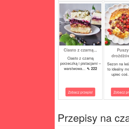
Ciasto z czarną...
Puszy
drożdżówk
Ciasto z czarną
porzeczką i pistacjami –
Sezon na le
warstwowa...
⇖ 222
to idealny m
upiec coś.
Zobacz przepis!
Zobacz pr
Przepisy na cz