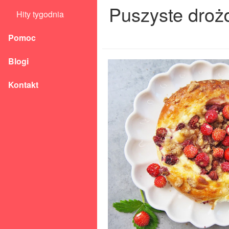
Puszyste droż
Hity tygodnia
Pomoc
Blogi
Kontakt