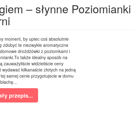
giem – słynne Poziomianki
rni
ny moment, by upiec coś absolutnie
ę zdobyć te niezwykle aromatyczne
ie domowe drożdżówki z poziomkami i
mianki.To także idealny sposób na
zauważyliście widzieliście ceny
 wydawać kilkanaście złotych na jedną
tej samej cenie przygotujecie w domu
 blachę...
ły przepis...