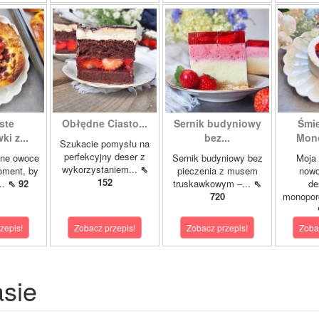
ste
Obłędne Ciasto...
Sernik budyniowy
Śmi
i z...
bez...
Mono
Szukacie pomysłu na
perfekcyjny deser z
śne owoce
Sernik budyniowy bez
Moja 
wykorzystaniem...
⇖
oment, by
pieczenia z musem
now
152
..
⇖ 92
truskawkowym –...
⇖
de
720
monoporc
zepis!
Zobacz przepis!
Zobacz przepis!
Zoba
asie