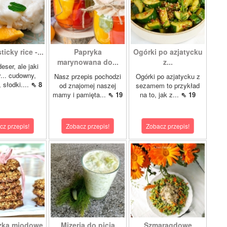
icky rice -...
Papryka
Ogórki po azjatycku
marynowana do...
z...
eser, ale jaki
... cudowny,
Nasz przepis pochodzi
Ogórki po azjatycku z
 słodki....
⇖ 8
od znajomej naszej
sezamem to przykład
mamy i pamięta...
⇖ 19
na to, jak z...
⇖ 19
cz przepis!
Zobacz przepis!
Zobacz przepis!
zka miodowe
Mizeria do picia
Szmaragdowe