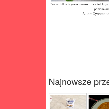
Źródło: https://cynamonoweszczescie.blogs
poziomkami
Autor: Cynamono
Najnowsze prz