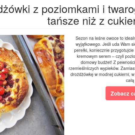
dżówki z poziomkami i twaro
tańsze niż z cukie
Sezon na leśne owoce to ideal
wyjątkowego. Jeśli uda Wam si
perełki, koniecznie przygotujc
kremowym serem – czyli pozio
domowy budżet! Z pewnością 
rzemieślniczych wypieków. Zamiast
drożdżówkę w modnej cukierni, w 
całą
Zobacz ca