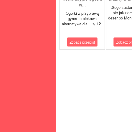
w...
Długo zasta
się jak na
Ogórki z przyprawą
deser bo Moni
gyros to ciekawa
alternatywa dla...
⇖ 121
Zobacz przepis!
Zobacz pr