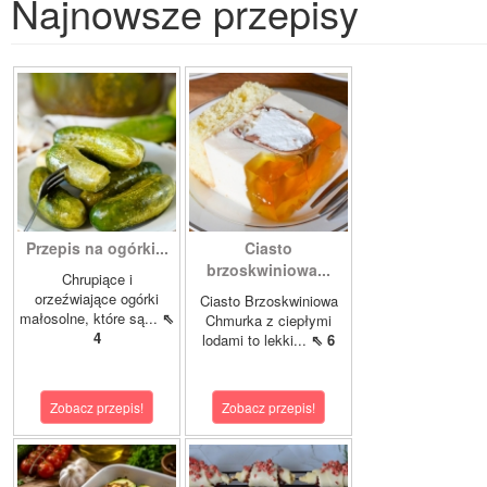
Najnowsze przepisy
Przepis na ogórki...
Ciasto
brzoskwiniowa...
Chrupiące i
orzeźwiające ogórki
Ciasto Brzoskwiniowa
małosolne, które są...
⇖
Chmurka z ciepłymi
4
lodami to lekki...
⇖ 6
Zobacz przepis!
Zobacz przepis!