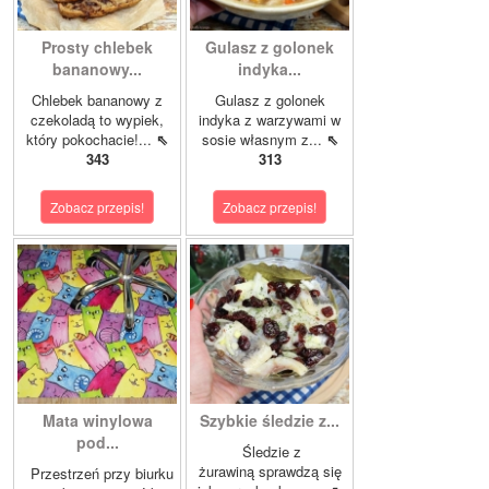
Prosty chlebek
Gulasz z golonek
bananowy...
indyka...
Chlebek bananowy z
Gulasz z golonek
czekoladą to wypiek,
indyka z warzywami w
który pokochacie!...
⇖
sosie własnym z...
⇖
343
313
Zobacz przepis!
Zobacz przepis!
Mata winylowa
Szybkie śledzie z...
pod...
Śledzie z
żurawiną sprawdzą się
Przestrzeń przy biurku