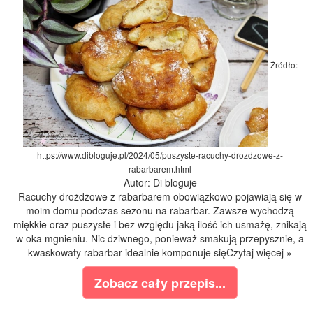
Źródło:
https://www.dibloguje.pl/2024/05/puszyste-racuchy-drozdzowe-z-
rabarbarem.html
Autor: Di bloguje
Racuchy drożdżowe z rabarbarem obowiązkowo pojawiają się w
moim domu podczas sezonu na rabarbar. Zawsze wychodzą
miękkie oraz puszyste i bez względu jaką ilość ich usmażę, znikają
w oka mgnieniu. Nic dziwnego, ponieważ smakują przepysznie, a
kwaskowaty rabarbar idealnie komponuje sięCzytaj więcej »
Zobacz cały przepis...