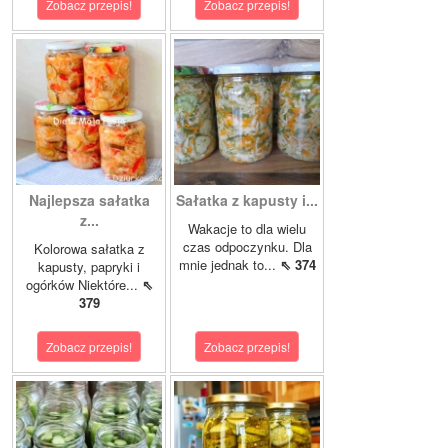
Zobacz przepis!
Zobacz przepis!
Najlepsza sałatka
Sałatka z kapusty i...
z...
Wakacje to dla wielu
czas odpoczynku. Dla
Kolorowa sałatka z
mnie jednak to...
⇖ 374
kapusty, papryki i
ogórków Niektóre...
⇖
379
Zobacz przepis!
Zobacz przepis!