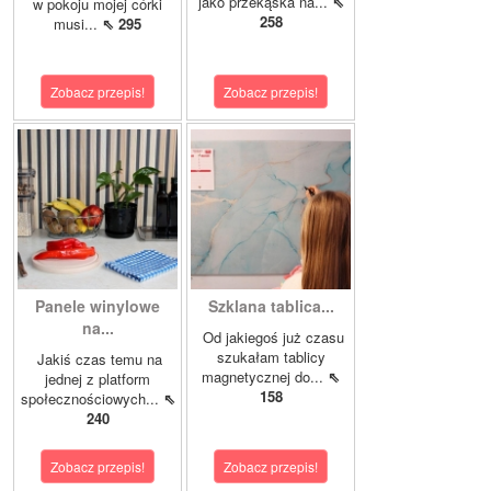
jako przekąska na...
⇖
w pokoju mojej córki
258
musi...
⇖ 295
Zobacz przepis!
Zobacz przepis!
Panele winylowe
Szklana tablica...
na...
Od jakiegoś już czasu
szukałam tablicy
Jakiś czas temu na
magnetycznej do...
⇖
jednej z platform
158
społecznościowych...
⇖
240
Zobacz przepis!
Zobacz przepis!