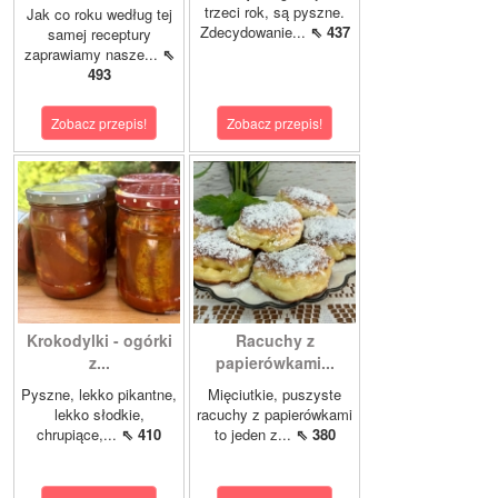
trzeci rok, są pyszne.
Jak co roku według tej
Zdecydowanie...
⇖ 437
samej receptury
zaprawiamy nasze...
⇖
493
Zobacz przepis!
Zobacz przepis!
Krokodylki - ogórki
Racuchy z
z...
papierówkami...
Pyszne, lekko pikantne,
Mięciutkie, puszyste
lekko słodkie,
racuchy z papierówkami
chrupiące,...
⇖ 410
to jeden z...
⇖ 380