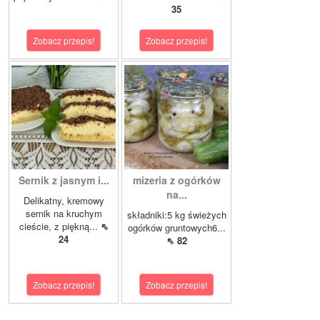
35
Zobacz przepis!
Zobacz przepis!
Sernik z jasnym i...
mizeria z ogórków
na...
Delikatny, kremowy
sernik na kruchym
składniki:5 kg świeżych
cieście, z piękną...
⇖
ogórków gruntowych6...
24
⇖ 82
Zobacz przepis!
Zobacz przepis!