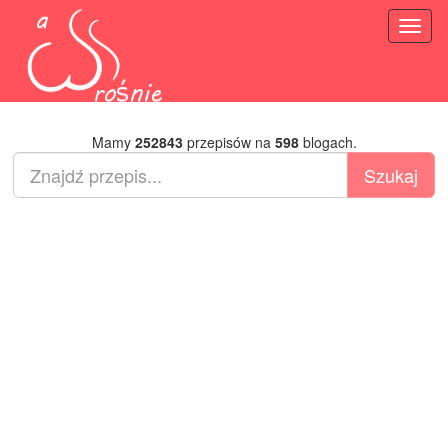
Toggl
naviga
Mamy
252843
przepisów na
598
blogach.