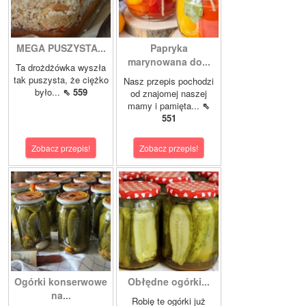
MEGA PUSZYSTA...
Papryka
marynowana do...
Ta drożdżówka wyszła
tak puszysta, że ciężko
Nasz przepis pochodzi
było...
⇖ 559
od znajomej naszej
mamy i pamięta...
⇖
551
Zobacz przepis!
Zobacz przepis!
Ogórki konserwowe
Obłędne ogórki...
na...
Robię te ogórki już