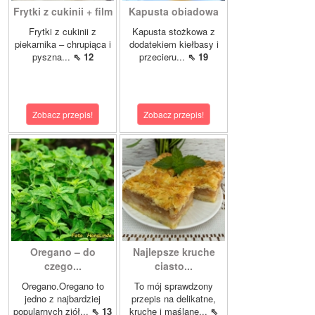
Frytki z cukinii + film
Kapusta obiadowa
Frytki z cukinii z
Kapusta stożkowa z
piekarnika – chrupiąca i
dodatekiem kiełbasy i
pyszna...
⇖ 12
przecieru...
⇖ 19
Zobacz przepis!
Zobacz przepis!
Oregano – do
Najlepsze kruche
czego...
ciasto...
Oregano.Oregano to
To mój sprawdzony
jedno z najbardziej
przepis na delikatne,
popularnych ziół...
⇖ 13
kruche i maślane...
⇖