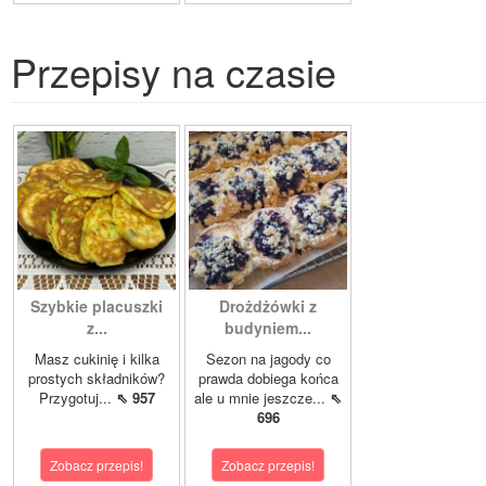
Przepisy na czasie
Szybkie placuszki
Drożdżówki z
z...
budyniem...
Masz cukinię i kilka
Sezon na jagody co
prostych składników?
prawda dobiega końca
Przygotuj...
⇖ 957
ale u mnie jeszcze...
⇖
696
Zobacz przepis!
Zobacz przepis!