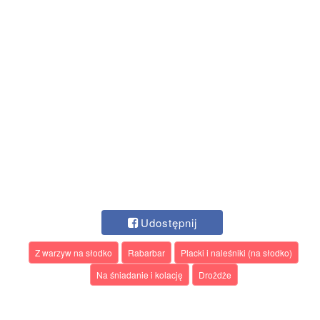
Udostępnij
Z warzyw na słodko
Rabarbar
Placki i naleśniki (na słodko)
Na śniadanie i kolację
Drożdże