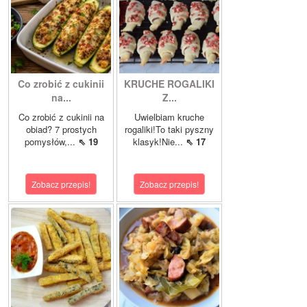
Co zrobić z cukinii
KRUCHE ROGALIKI
na...
Z...
Co zrobić z cukinii na
Uwielbiam kruche
obiad? 7 prostych
rogaliki!To taki pyszny
pomysłów,...
⇖ 19
klasyk!Nie...
⇖ 17
Zobacz przepis!
Zobacz przepis!