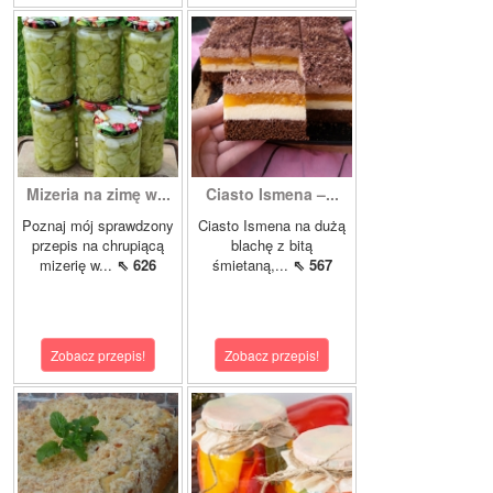
Mizeria na zimę w...
Ciasto Ismena –...
Poznaj mój sprawdzony
Ciasto Ismena na dużą
przepis na chrupiącą
blachę z bitą
mizerię w...
⇖ 626
śmietaną,...
⇖ 567
Zobacz przepis!
Zobacz przepis!