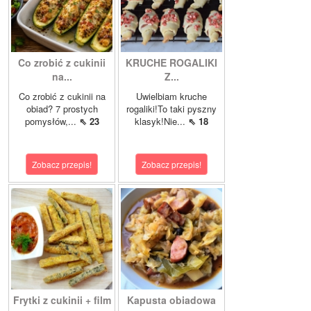
Co zrobić z cukinii
KRUCHE ROGALIKI
na...
Z...
Co zrobić z cukinii na
Uwielbiam kruche
obiad? 7 prostych
rogaliki!To taki pyszny
pomysłów,...
⇖ 23
klasyk!Nie...
⇖ 18
Zobacz przepis!
Zobacz przepis!
Frytki z cukinii + film
Kapusta obiadowa