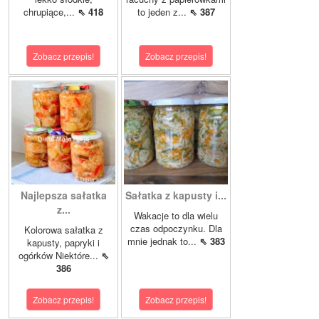
chrupiące,...
⇖ 418
to jeden z...
⇖ 387
Zobacz przepis!
Zobacz przepis!
Najlepsza sałatka
Sałatka z kapusty i...
z...
Wakacje to dla wielu
czas odpoczynku. Dla
Kolorowa sałatka z
mnie jednak to...
⇖ 383
kapusty, papryki i
ogórków Niektóre...
⇖
386
Zobacz przepis!
Zobacz przepis!