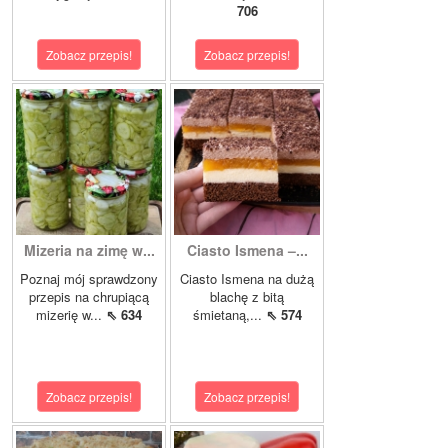
706
Zobacz przepis!
Zobacz przepis!
Mizeria na zimę w...
Ciasto Ismena –...
Poznaj mój sprawdzony
Ciasto Ismena na dużą
przepis na chrupiącą
blachę z bitą
mizerię w...
⇖ 634
śmietaną,...
⇖ 574
Zobacz przepis!
Zobacz przepis!