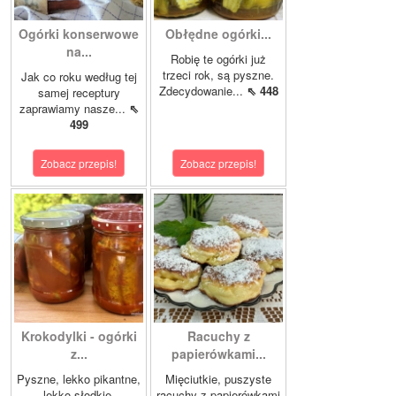
Ogórki konserwowe
Obłędne ogórki...
na...
Robię te ogórki już
trzeci rok, są pyszne.
Jak co roku według tej
Zdecydowanie...
⇖ 448
samej receptury
zaprawiamy nasze...
⇖
499
Zobacz przepis!
Zobacz przepis!
Krokodylki - ogórki
Racuchy z
z...
papierówkami...
Pyszne, lekko pikantne,
Mięciutkie, puszyste
lekko słodkie,
racuchy z papierówkami