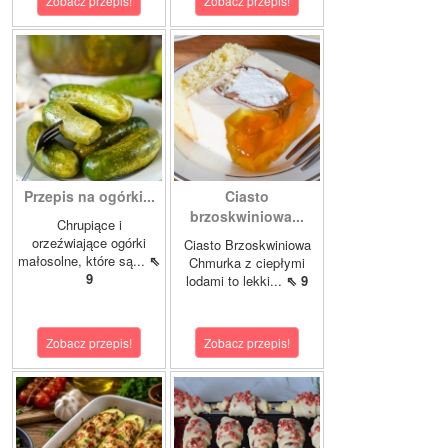
Zobacz przepis!
Zobacz przepis!
Przepis na ogórki...
Ciasto
brzoskwiniowa...
Chrupiące i
orzeźwiające ogórki
Ciasto Brzoskwiniowa
małosolne, które są...
⇖
Chmurka z ciepłymi
9
lodami to lekki...
⇖ 9
Zobacz przepis!
Zobacz przepis!