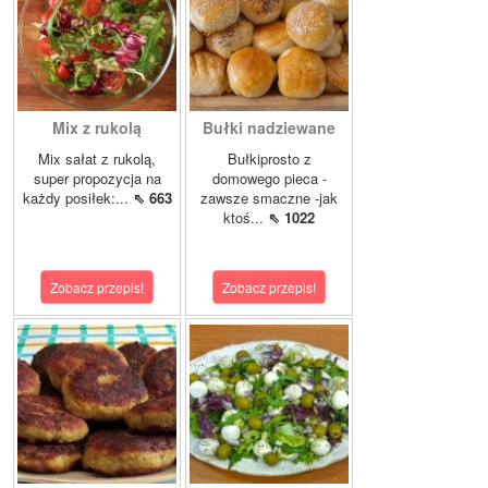
Mix z rukolą
Bułki nadziewane
Mix sałat z rukolą,
Bułkiprosto z
super propozycja na
domowego pieca -
każdy posiłek:...
⇖ 663
zawsze smaczne -jak
ktoś...
⇖ 1022
Zobacz przepis!
Zobacz przepis!