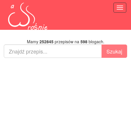
Toggl
naviga
Mamy
252845
przepisów na
598
blogach.