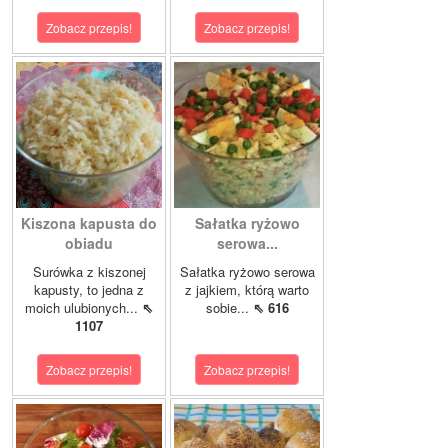
Zobacz przepis!
Zobacz przepis!
Kiszona kapusta do
Sałatka ryżowo
obiadu
serowa...
Surówka z kiszonej
Sałatka ryżowo serowa
kapusty, to jedna z
z jajkiem, którą warto
moich ulubionych...
⇖
sobie...
⇖ 616
1107
Zobacz przepis!
Zobacz przepis!