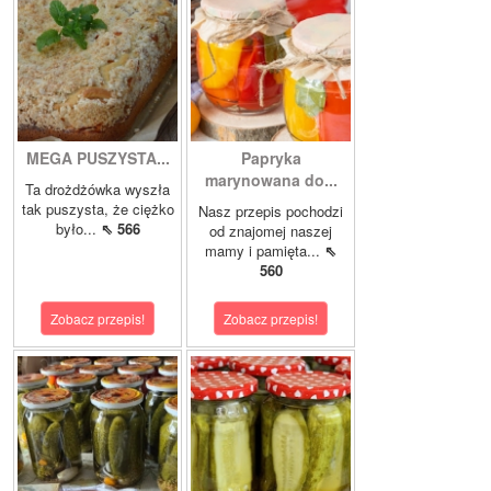
MEGA PUSZYSTA...
Papryka
marynowana do...
Ta drożdżówka wyszła
tak puszysta, że ciężko
Nasz przepis pochodzi
było...
⇖ 566
od znajomej naszej
mamy i pamięta...
⇖
560
Zobacz przepis!
Zobacz przepis!