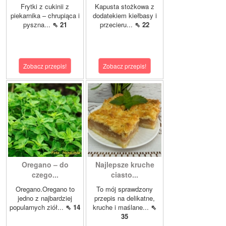
Frytki z cukinii z
Kapusta stożkowa z
piekarnika – chrupiąca i
dodatekiem kiełbasy i
pyszna...
⇖ 21
przecieru...
⇖ 22
Zobacz przepis!
Zobacz przepis!
Oregano – do
Najlepsze kruche
czego...
ciasto...
Oregano.Oregano to
To mój sprawdzony
jedno z najbardziej
przepis na delikatne,
popularnych ziół...
⇖ 14
kruche i maślane...
⇖
35