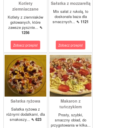
Kotlety
Sałatka z mozzarellą
ziemniaczane
Mix sałat z rukolą, to
doskonała baza dla
Kotlety z ziemniaków
smacznych...
⇖ 1121
gotowanych, które
zawsze pysznie...
⇖
1256
Zobacz przepis!
Zobacz przepis!
Sałatka ryżowa
Makaron z
tuńczykiem
Sałatka ryżowa z
różnymi dodatkami, dla
Prosty, szybki,
smakoszy...
⇖ 623
smaczny obiad, do
przygotowania w kilka...