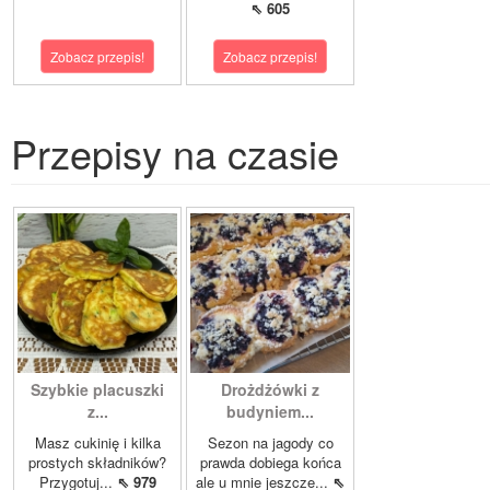
⇖ 605
Zobacz przepis!
Zobacz przepis!
Przepisy na czasie
Szybkie placuszki
Drożdżówki z
z...
budyniem...
Masz cukinię i kilka
Sezon na jagody co
prostych składników?
prawda dobiega końca
Przygotuj...
⇖ 979
ale u mnie jeszcze...
⇖