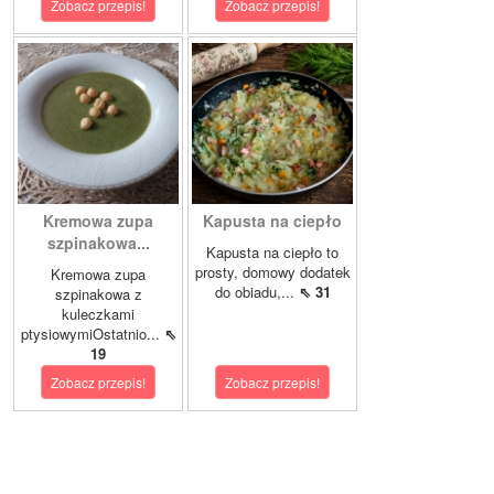
Zobacz przepis!
Zobacz przepis!
Kremowa zupa
Kapusta na ciepło
szpinakowa...
Kapusta na ciepło to
prosty, domowy dodatek
Kremowa zupa
do obiadu,...
⇖ 31
szpinakowa z
kuleczkami
ptysiowymiOstatnio...
⇖
19
Zobacz przepis!
Zobacz przepis!