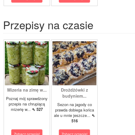
Przepisy na czasie
Mizeria na zimę w...
Drożdżówki z
budyniem...
Poznaj mój sprawdzony
przepis na chrupiącą
Sezon na jagody co
mizerię w...
⇖ 527
prawda dobiega końca
ale u mnie jeszcze...
⇖
516
Zobacz przepis!
Zobacz przepis!