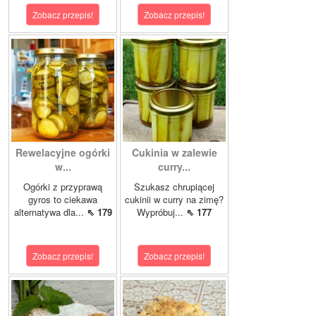
Zobacz przepis!
Zobacz przepis!
Rewelacyjne ogórki
Cukinia w zalewie
w...
curry...
Ogórki z przyprawą
Szukasz chrupiącej
gyros to ciekawa
cukinii w curry na zimę?
alternatywa dla...
⇖ 179
Wypróbuj...
⇖ 177
Zobacz przepis!
Zobacz przepis!