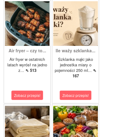
Air fryer – czy to...
Ile waży szklanka...
Air fryer w ostatnich
Szklanka mąki jako
latach wyrósł na jedno
jednostka miary o
z...
⇖ 513
pojemności 250 ml...
⇖
167
Zobacz przepis!
Zobacz przepis!