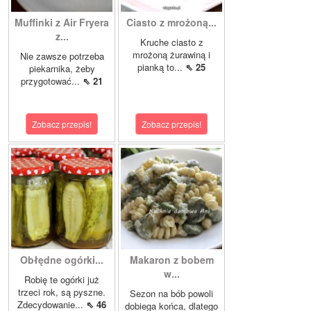
Muffinki z Air Fryera
Ciasto z mrożoną...
z...
Kruche ciasto z
mrożoną żurawiną i
Nie zawsze potrzeba
pianką to...
⇖ 25
piekarnika, żeby
przygotować...
⇖ 21
Zobacz przepis!
Zobacz przepis!
Obłędne ogórki...
Makaron z bobem
w...
Robię te ogórki już
trzeci rok, są pyszne.
Sezon na bób powoli
Zdecydowanie...
⇖ 46
dobiega końca, dlatego