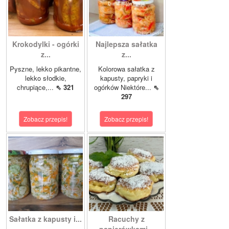
Krokodylki - ogórki
Najlepsza sałatka
z...
z...
Pyszne, lekko pikantne,
Kolorowa sałatka z
lekko słodkie,
kapusty, papryki i
chrupiące,...
⇖ 321
ogórków Niektóre...
⇖
297
Zobacz przepis!
Zobacz przepis!
Sałatka z kapusty i...
Racuchy z
papierówkami...