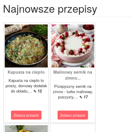
Najnowsze przepisy
Kapusta na ciepło
Malinowy sernik na
zimno...
Kapusta na ciepło to
prosty, domowy dodatek
Przepyszny sernik na
do obiadu,...
⇖ 12
zimno - turbo malinowy,
puszysty,...
⇖ 17
Zobacz przepis!
Zobacz przepis!