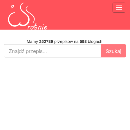
Toggl
naviga
Mamy
252789
przepisów na
598
blogach.