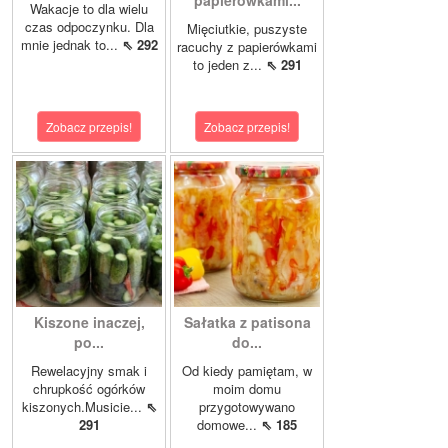
Wakacje to dla wielu
czas odpoczynku. Dla
Mięciutkie, puszyste
mnie jednak to...
⇖ 292
racuchy z papierówkami
to jeden z...
⇖ 291
Zobacz przepis!
Zobacz przepis!
Kiszone inaczej,
Sałatka z patisona
po...
do...
Rewelacyjny smak i
Od kiedy pamiętam, w
chrupkość ogórków
moim domu
kiszonych.Musicie...
⇖
przygotowywano
291
domowe...
⇖ 185