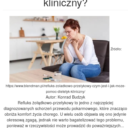
kliniczny?
Źródło:
https://www.blendman.pl/refluks-zoladkowo-przelykowy-czym-jest-i-jak-moze-
pomoc-dietetyk-kliniczny/
Autor: Konrad Budzyk
Refluks żołądkowo-przełykowy to jedno z najczęściej
diagnozowanych schorzeń przewodu pokarmowego, które znacząco
obniża komfort życia chorego. U wielu osób objawia się ono jedynie
okresową zgagą, jednak nie warto bagatelizować tego problemu,
ponieważ w rzeczywistości może prowadzić do poważniejszych...