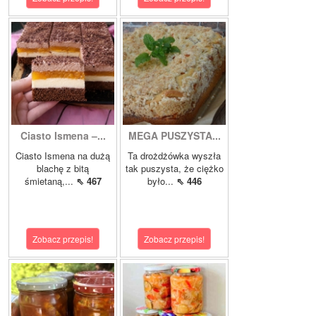
Ciasto Ismena –...
MEGA PUSZYSTA...
Ciasto Ismena na dużą
Ta drożdżówka wyszła
blachę z bitą
tak puszysta, że ciężko
śmietaną,...
⇖ 467
było...
⇖ 446
Zobacz przepis!
Zobacz przepis!