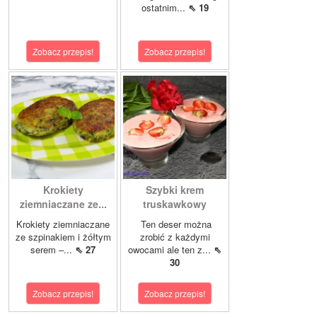
ostatnim...
⇖ 19
Zobacz przepis!
Zobacz przepis!
Krokiety
Szybki krem
ziemniaczane ze...
truskawkowy
Krokiety ziemniaczane
Ten deser można
ze szpinakiem i żółtym
zrobić z każdymi
serem –...
⇖ 27
owocami ale ten z...
⇖
30
Zobacz przepis!
Zobacz przepis!