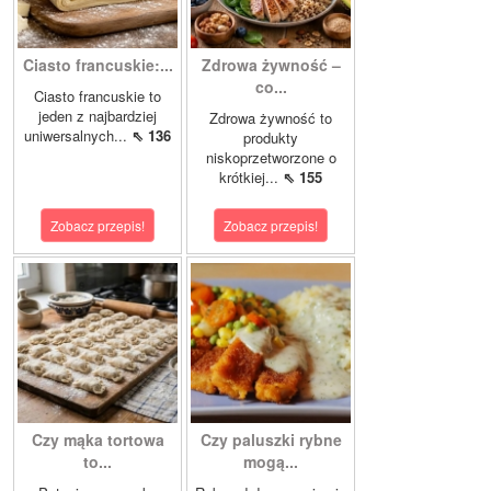
Ciasto francuskie:...
Zdrowa żywność –
co...
Ciasto francuskie to
jeden z najbardziej
Zdrowa żywność to
uniwersalnych...
⇖ 136
produkty
niskoprzetworzone o
krótkiej...
⇖ 155
Zobacz przepis!
Zobacz przepis!
Czy mąka tortowa
Czy paluszki rybne
to...
mogą...