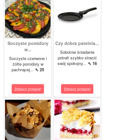
Soczyste pomidory
Czy dobra patelnia...
w...
Sobotnie śniadanie
potrafi szybko stracić
Soczyste czerwone i
swój spokojny...
⇖ 16
żółte pomidory w
pachnącej...
⇖ 25
Zobacz przepis!
Zobacz przepis!