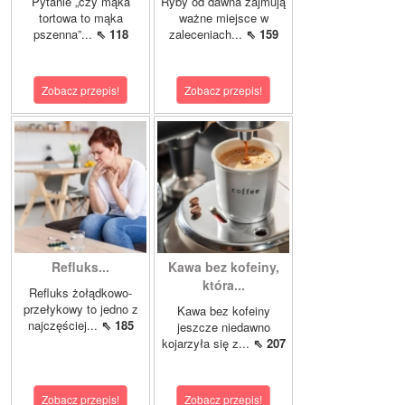
Pytanie „czy mąka
Ryby od dawna zajmują
tortowa to mąka
ważne miejsce w
pszenna”...
⇖ 118
zaleceniach...
⇖ 159
Zobacz przepis!
Zobacz przepis!
Refluks...
Kawa bez kofeiny,
która...
Refluks żołądkowo-
przełykowy to jedno z
Kawa bez kofeiny
najczęściej...
⇖ 185
jeszcze niedawno
kojarzyła się z...
⇖ 207
Zobacz przepis!
Zobacz przepis!