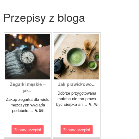
Przepisy z bloga
Zegarki męskie –
Jak prawidłowo...
jak...
Dobrze przygotowana
matcha nie ma prawa
Zakup zegarka dla wielu
być cierpka ani...
⇖ 76
mężczyzn wygląda
podobnie....
⇖ 56
Zobacz przepis!
Zobacz przepis!