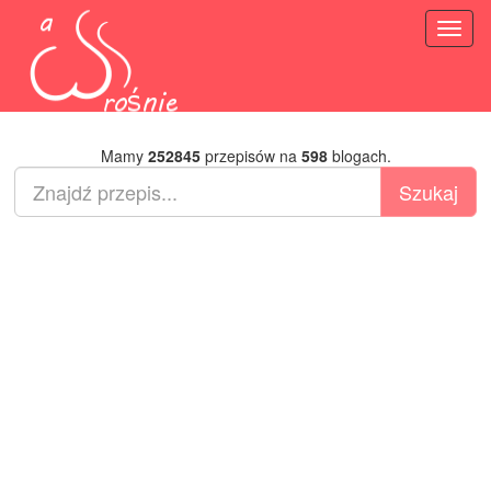
Toggl
naviga
Mamy
252845
przepisów na
598
blogach.