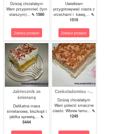
Dzisiaj chciałabym
Uwielbiam
Wam przypomnieć (tym
przygotowywać ciasta z
starszym)...
⇖ 1560
orzechami i kawą,...
⇖
1510
Zobacz przepis!
Zobacz przepis!
Jabłecznik ze
Czekoladomisu –...
śmietaną
Dzisiaj chciałabym
Wam polecić smaczne
Delikatna masa
ciasto. Wbrew temu...
⇖
śmietanowa, biszkopt i
1245
jabłka sprawią,...
⇖
5444