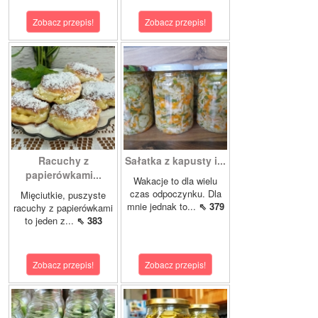
Zobacz przepis!
Zobacz przepis!
Racuchy z
Sałatka z kapusty i...
papierówkami...
Wakacje to dla wielu
czas odpoczynku. Dla
Mięciutkie, puszyste
mnie jednak to...
⇖ 379
racuchy z papierówkami
to jeden z...
⇖ 383
Zobacz przepis!
Zobacz przepis!