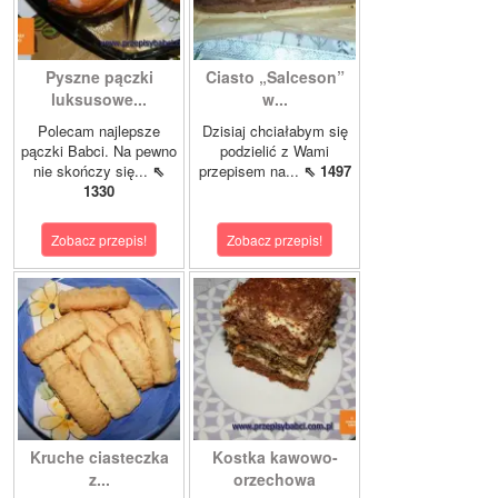
Pyszne pączki
Ciasto „Salceson”
luksusowe...
w...
Polecam najlepsze
Dzisiaj chciałabym się
pączki Babci. Na pewno
podzielić z Wami
nie skończy się...
⇖
przepisem na...
⇖ 1497
1330
Zobacz przepis!
Zobacz przepis!
Kruche ciasteczka
Kostka kawowo-
z...
orzechowa