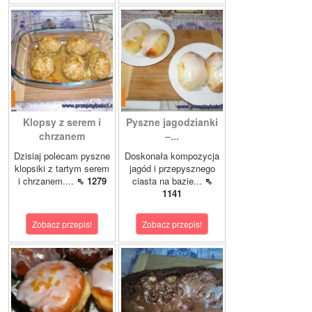
Klopsy z serem i
Pyszne jagodzianki
chrzanem
–...
Dzisiaj polecam pyszne
Doskonała kompozycja
klopsiki z tartym serem
jagód i przepysznego
i chrzanem....
⇖ 1279
ciasta na bazie...
⇖
1141
Zobacz przepis!
Zobacz przepis!