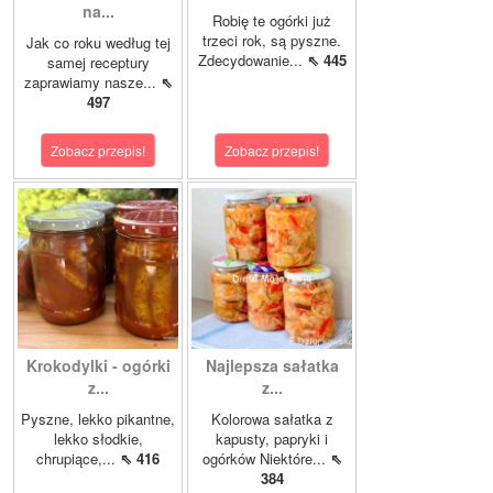
na...
Robię te ogórki już
trzeci rok, są pyszne.
Jak co roku według tej
Zdecydowanie...
⇖ 445
samej receptury
zaprawiamy nasze...
⇖
497
Zobacz przepis!
Zobacz przepis!
Krokodylki - ogórki
Najlepsza sałatka
z...
z...
Pyszne, lekko pikantne,
Kolorowa sałatka z
lekko słodkie,
kapusty, papryki i
chrupiące,...
⇖ 416
ogórków Niektóre...
⇖
384