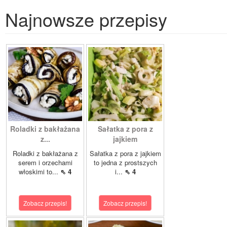
Najnowsze przepisy
Roladki z bakłażana
Sałatka z pora z
z...
jajkiem
Roladki z bakłażana z
Sałatka z pora z jajkiem
serem i orzechami
to jedna z prostszych
włoskimi to...
⇖ 4
i...
⇖ 4
Zobacz przepis!
Zobacz przepis!