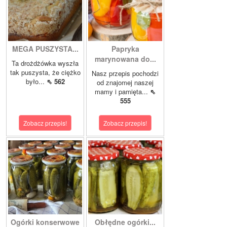
MEGA PUSZYSTA...
Papryka
marynowana do...
Ta drożdżówka wyszła
tak puszysta, że ciężko
Nasz przepis pochodzi
było...
⇖ 562
od znajomej naszej
mamy i pamięta...
⇖
555
Zobacz przepis!
Zobacz przepis!
Ogórki konserwowe
Obłędne ogórki...