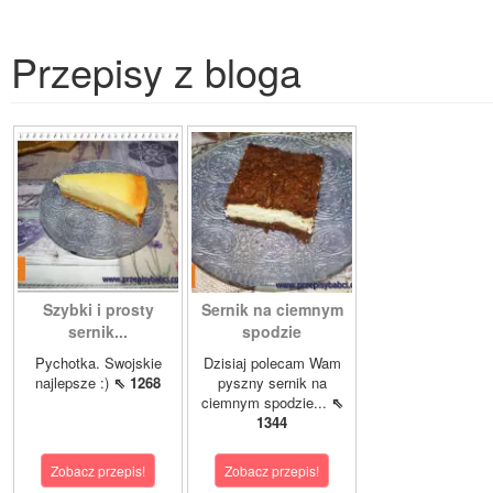
Przepisy z bloga
Szybki i prosty
Sernik na ciemnym
sernik...
spodzie
Pychotka. Swojskie
Dzisiaj polecam Wam
najlepsze :)
⇖ 1268
pyszny sernik na
ciemnym spodzie...
⇖
1344
Zobacz przepis!
Zobacz przepis!