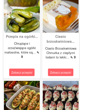
Przepis na ogórki...
Ciasto
brzoskwiniowa...
Chrupiące i
orzeźwiające ogórki
Ciasto Brzoskwiniowa
małosolne, które są...
⇖
Chmurka z ciepłymi
9
lodami to lekki...
⇖ 9
Zobacz przepis!
Zobacz przepis!