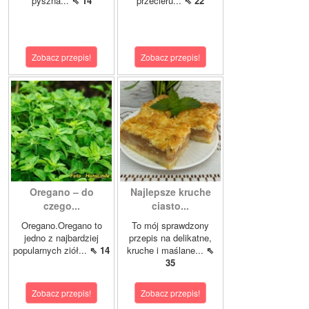
pyszna...
⇖ 14
przecieru...
⇖ 22
Zobacz przepis!
Zobacz przepis!
Oregano – do
Najlepsze kruche
czego...
ciasto...
Oregano.Oregano to
To mój sprawdzony
jedno z najbardziej
przepis na delikatne,
popularnych ziół...
⇖ 14
kruche i maślane...
⇖
35
Zobacz przepis!
Zobacz przepis!