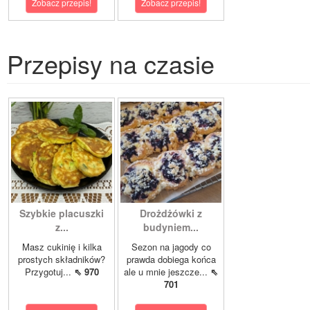
Zobacz przepis!
Zobacz przepis!
Przepisy na czasie
Szybkie placuszki
Drożdżówki z
z...
budyniem...
Masz cukinię i kilka
Sezon na jagody co
prostych składników?
prawda dobiega końca
Przygotuj...
⇖ 970
ale u mnie jeszcze...
⇖
701