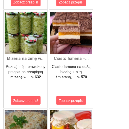
Zobacz przepis!
Zobacz przepis!
Mizeria na zimę w...
Ciasto Ismena –...
Poznaj mój sprawdzony
Ciasto Ismena na dużą
przepis na chrupiącą
blachę z bitą
mizerię w...
⇖ 632
śmietaną,...
⇖ 570
Zobacz przepis!
Zobacz przepis!