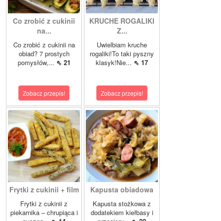
Co zrobić z cukinii
KRUCHE ROGALIKI
na...
Z...
Co zrobić z cukinii na
Uwielbiam kruche
obiad? 7 prostych
rogaliki!To taki pyszny
pomysłów,...
⇖ 21
klasyk!Nie...
⇖ 17
Zobacz przepis!
Zobacz przepis!
Frytki z cukinii + film
Kapusta obiadowa
Frytki z cukinii z
Kapusta stożkowa z
piekarnika – chrupiąca i
dodatekiem kiełbasy i