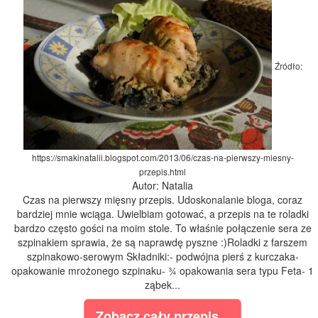
Źródło:
https://smakinatalii.blogspot.com/2013/06/czas-na-pierwszy-miesny-
przepis.html
Autor: Natalia
Czas na pierwszy mięsny przepis. Udoskonalanie bloga, coraz
bardziej mnie wciąga. Uwielbiam gotować, a przepis na te roladki
bardzo często gości na moim stole. To właśnie połączenie sera ze
szpinakiem sprawia, że są naprawdę pyszne :)Roladki z farszem
szpinakowo-serowym Składniki:- podwójna pierś z kurczaka-
opakowanie mrożonego szpinaku- ¾ opakowania sera typu Feta- 1
ząbek...
Zobacz cały przepis...