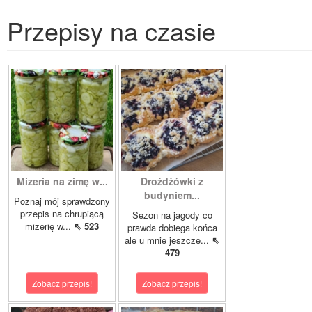
Przepisy na czasie
Mizeria na zimę w...
Drożdżówki z
budyniem...
Poznaj mój sprawdzony
przepis na chrupiącą
Sezon na jagody co
mizerię w...
⇖ 523
prawda dobiega końca
ale u mnie jeszcze...
⇖
479
Zobacz przepis!
Zobacz przepis!