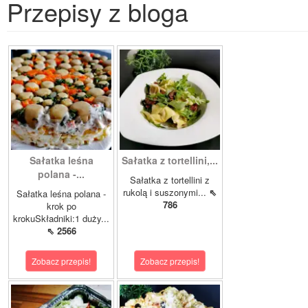
Przepisy z bloga
Sałatka leśna
Sałatka z tortellini,...
polana -...
Sałatka z tortellini z
rukolą i suszonymi...
⇖
Sałatka leśna polana -
786
krok po
krokuSkładniki:1 duży...
⇖ 2566
Zobacz przepis!
Zobacz przepis!