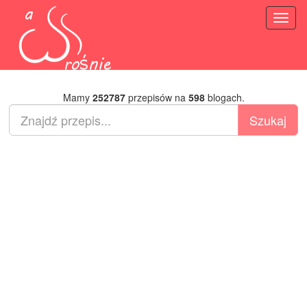
Toggl
naviga
Mamy
252787
przepisów na
598
blogach.