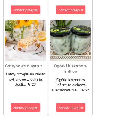
Zobacz przepis!
Zobacz przepis!
Cytrynowe ciasto z...
Ogórki kiszone w
kefirze
Łatwy przepis na ciasto
cytrynowe z cukinią
Ogórki kiszone w
Jeśli...
⇖ 23
kefirze to ciekawa
alternatywa dla...
⇖ 25
Zobacz przepis!
Zobacz przepis!