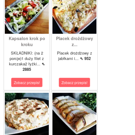
Kapsalon krok po
Placek drożdżowy
kroku
z...
SKŁADNIKI: (na 2
Placek drożdżowy z
porcje)1 duży filet z
jabłkami i...
⇖ 952
kurczaka2 łyżki...
⇖
2885
Zobacz przepis!
Zobacz przepis!