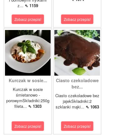
z...
⇖ 1159
Zobacz przepis!
Zobacz przepis!
Kurczak w sosie...
Ciasto czekoladowe
bez...
Kurczak w sosie
śmietanowo -
Ciasto czekoladowe bez
porowymSkładniki:250g
jajekSkładniki:2
fileta...
⇖ 1303
szklanki mąki...
⇖ 1063
Zobacz przepis!
Zobacz przepis!