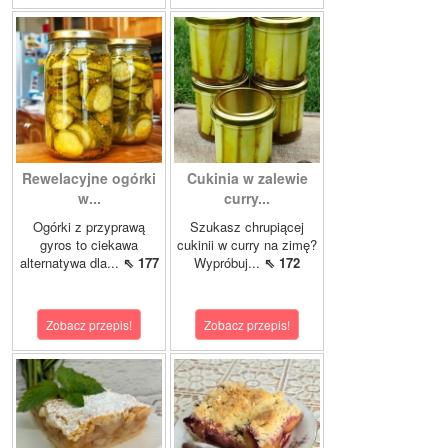
Rewelacyjne ogórki
Cukinia w zalewie
w...
curry...
Ogórki z przyprawą
Szukasz chrupiącej
gyros to ciekawa
cukinii w curry na zimę?
alternatywa dla...
⇖ 177
Wypróbuj...
⇖ 172
Zobacz przepis!
Zobacz przepis!