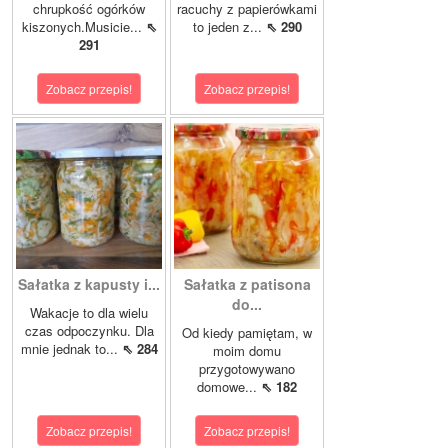
chrupkość ogórków
racuchy z papierówkami
kiszonych.Musicie...
⇖
to jeden z...
⇖ 290
291
Zobacz przepis!
Zobacz przepis!
Sałatka z kapusty i...
Sałatka z patisona
do...
Wakacje to dla wielu
czas odpoczynku. Dla
Od kiedy pamiętam, w
mnie jednak to...
⇖ 284
moim domu
przygotowywano
domowe...
⇖ 182
Zobacz przepis!
Zobacz przepis!