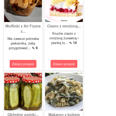
Muffinki z Air Fryera
Ciasto z mrożoną...
z...
Kruche ciasto z
mrożoną żurawiną i
Nie zawsze potrzeba
pianką to...
⇖ 14
piekarnika, żeby
przygotować...
⇖ 9
Zobacz przepis!
Zobacz przepis!
Obłędne ogórki...
Makaron z bobem