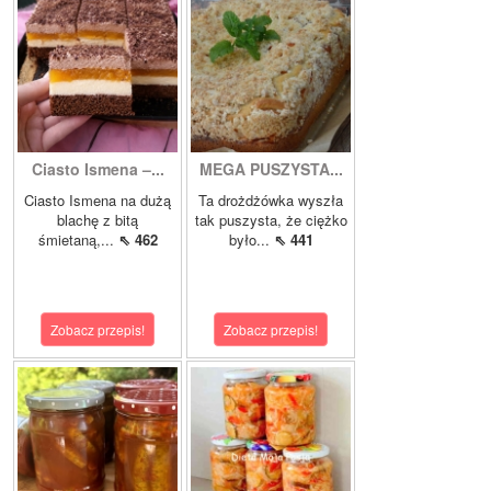
Ciasto Ismena –...
MEGA PUSZYSTA...
Ciasto Ismena na dużą
Ta drożdżówka wyszła
blachę z bitą
tak puszysta, że ciężko
śmietaną,...
⇖ 462
było...
⇖ 441
Zobacz przepis!
Zobacz przepis!