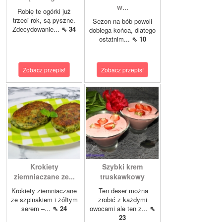
w...
Robię te ogórki już
trzeci rok, są pyszne.
Sezon na bób powoli
Zdecydowanie...
⇖ 34
dobiega końca, dlatego
ostatnim...
⇖ 10
Zobacz przepis!
Zobacz przepis!
Krokiety
Szybki krem
ziemniaczane ze...
truskawkowy
Krokiety ziemniaczane
Ten deser można
ze szpinakiem i żółtym
zrobić z każdymi
serem –...
⇖ 24
owocami ale ten z...
⇖
23