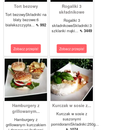
Tort bezowy
Rogaliki 3
składnikowe
Tort bezowySkładniki na
blaty bezowe:6
Rogaliki 3
białekszczypta...
⇖ 992
składnikoweSkładniki:3
szklanki mąki...
⇖ 3449
Zobacz przepis!
Zobacz przepis!
Hamburgery z
Kurczak w sosie z...
grillowanym...
Kurczak w sosie z
suszonymi
Hamburgery z
pomidoramiSkładniki:250g...
grillowanym kurczakiem
⇖ 1074
i domowymi frytkami