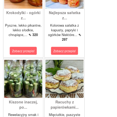
Krokodylki - ogórki
Najlepsza sałatka
z...
z...
Pyszne, lekko pikantne,
Kolorowa sałatka z
lekko słodkie,
kapusty, papryki i
chrupiące,...
⇖ 320
ogórków Niektóre...
⇖
297
Zobacz przepis!
Zobacz przepis!
Kiszone inaczej,
Racuchy z
po...
papierówkami...
Rewelacyjny smak i
Mięciutkie, puszyste