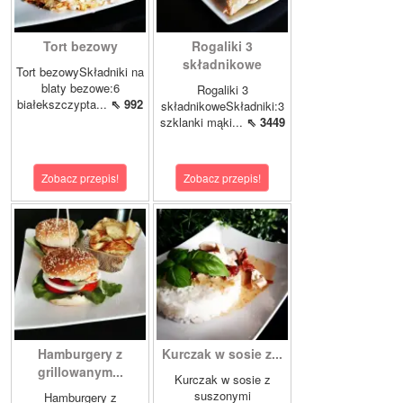
Tort bezowy
Rogaliki 3
składnikowe
Tort bezowySkładniki na
blaty bezowe:6
Rogaliki 3
białekszczypta...
⇖ 992
składnikoweSkładniki:3
szklanki mąki...
⇖ 3449
Zobacz przepis!
Zobacz przepis!
Hamburgery z
Kurczak w sosie z...
grillowanym...
Kurczak w sosie z
suszonymi
Hamburgery z