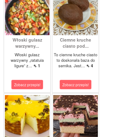
Włoski gulasz
Ciemne kruche
warzywny...
ciasto pod...
Włoski gulasz
To ciemne kruche ciasto
warzywny „ratatuia
to doskonała baza do
ligure” z...
⇖ 1
sernika. Jest...
⇖ 4
Zobacz przepis!
Zobacz przepis!