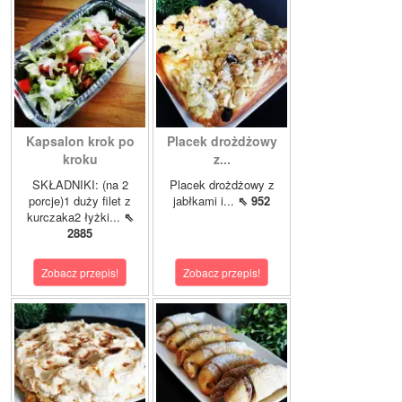
Kapsalon krok po
Placek drożdżowy
kroku
z...
SKŁADNIKI: (na 2
Placek drożdżowy z
porcje)1 duży filet z
jabłkami i...
⇖ 952
kurczaka2 łyżki...
⇖
2885
Zobacz przepis!
Zobacz przepis!