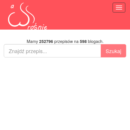
Toggl
naviga
Mamy
252796
przepisów na
598
blogach.