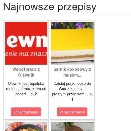
Najnowsze przepisy
Współpraca z
Sernik kokosowy z
Olewnik
musem...
Olewnik jest topolska
Dzisiaj przychodzę do
rodzinna firma, która od
Was z kolejnym
ponad...
⇖ 2
prostym przepisem...
⇖
1
Zobacz przepis!
Zobacz przepis!