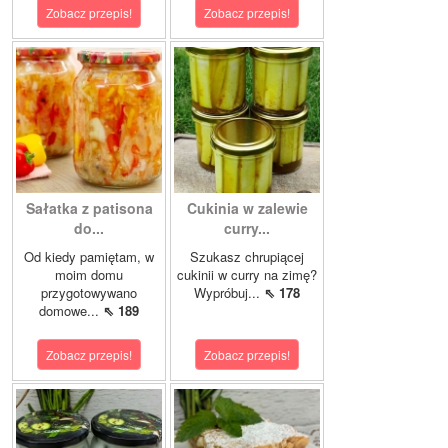
Zobacz przepis!
Zobacz przepis!
Sałatka z patisona
Cukinia w zalewie
do...
curry...
Od kiedy pamiętam, w
Szukasz chrupiącej
moim domu
cukinii w curry na zimę?
przygotowywano
Wypróbuj...
⇖ 178
domowe...
⇖ 189
Zobacz przepis!
Zobacz przepis!