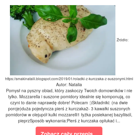
Źródło:
https://smakinatalii.blogspot.com/2019/01/roladki-z-kurczaka-z-suszonymi.html
Autor: Natalia
Pomysł na pyszny obiad, który zaskoczy Twoich domowników i nie
tylko. Mozzarella i suszone pomidory idealnie się komponują, co
czyni to danie naprawdę dobre! Polecam :)Składniki: (na dwie
porcje)duża pojedyncza pierś z kurczaka2- 3 kawałki suszonych
pomidorów w olejupół kulki mozzarelli1 łyżka posiekanej bazyliisól,
pieprzSposób wykonania:Pierś z kurczaka opłukać i...
Zobacz cały przepis...