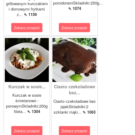
pomidoramiSkładniki:250g...
grillowanym kurczakiem
⇖ 1074
i domowymi frytkami
z...
⇖ 1159
Zobacz przepis!
Zobacz przepis!
Kurczak w sosie...
Ciasto czekoladowe
bez...
Kurczak w sosie
śmietanowo -
Ciasto czekoladowe bez
porowymSkładniki:250g
jajekSkładniki:2
fileta...
⇖ 1304
szklanki mąki...
⇖ 1063
Zobacz przepis!
Zobacz przepis!