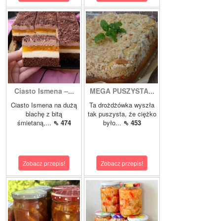
Ciasto Ismena –...
MEGA PUSZYSTA...
Ciasto Ismena na dużą
Ta drożdżówka wyszła
blachę z bitą
tak puszysta, że ciężko
śmietaną,...
⇖ 474
było...
⇖ 453
Zobacz przepis!
Zobacz przepis!