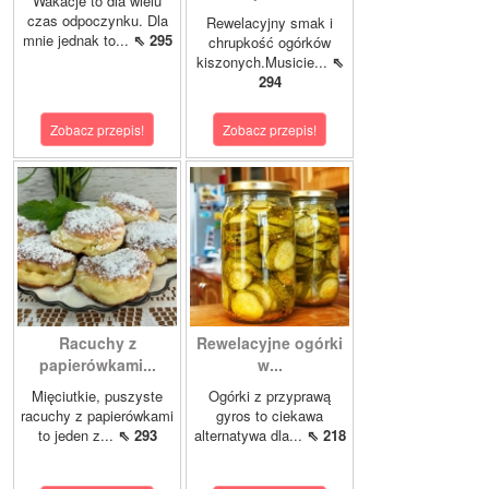
Wakacje to dla wielu
czas odpoczynku. Dla
Rewelacyjny smak i
mnie jednak to...
⇖ 295
chrupkość ogórków
kiszonych.Musicie...
⇖
294
Zobacz przepis!
Zobacz przepis!
Racuchy z
Rewelacyjne ogórki
papierówkami...
w...
Mięciutkie, puszyste
Ogórki z przyprawą
racuchy z papierówkami
gyros to ciekawa
to jeden z...
⇖ 293
alternatywa dla...
⇖ 218