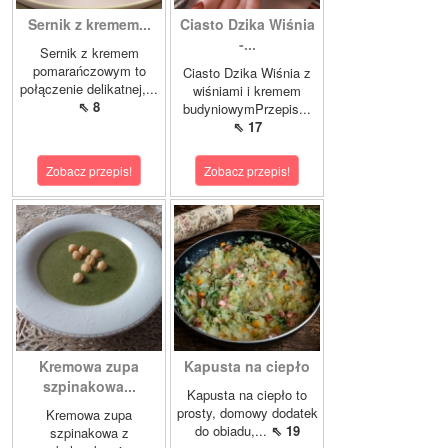
Sernik z kremem...
Ciasto Dzika Wiśnia
-...
Sernik z kremem
pomarańczowym to
Ciasto Dzika Wiśnia z
połączenie delikatnej,...
wiśniami i kremem
⇖ 8
budyniowymPrzepis...
⇖ 17
Zobacz przepis!
Zobacz przepis!
Kremowa zupa
Kapusta na ciepło
szpinakowa...
Kapusta na ciepło to
prosty, domowy dodatek
Kremowa zupa
do obiadu,...
⇖ 19
szpinakowa z