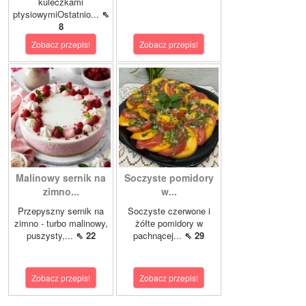
kuleczkami
ptysiowymiOstatnio...
⇖
8
Zobacz przepis!
Zobacz przepis!
Malinowy sernik na
Soczyste pomidory
zimno...
w...
Przepyszny sernik na
Soczyste czerwone i
zimno - turbo malinowy,
żółte pomidory w
puszysty,...
⇖ 22
pachnącej...
⇖ 29
Zobacz przepis!
Zobacz przepis!