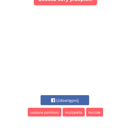
Udostępnij
suszone pomidory
mozzarella
kurczak