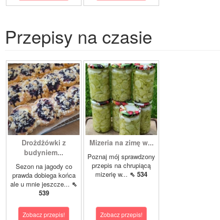
Przepisy na czasie
Drożdżówki z
Mizeria na zimę w...
budyniem...
Poznaj mój sprawdzony
przepis na chrupiącą
Sezon na jagody co
mizerię w...
⇖ 534
prawda dobiega końca
ale u mnie jeszcze...
⇖
539
Zobacz przepis!
Zobacz przepis!