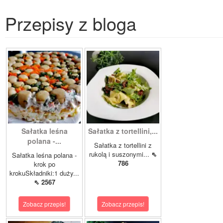
Przepisy z bloga
Sałatka leśna
Sałatka z tortellini,...
polana -...
Sałatka z tortellini z
rukolą i suszonymi...
⇖
Sałatka leśna polana -
786
krok po
krokuSkładniki:1 duży...
⇖ 2567
Zobacz przepis!
Zobacz przepis!