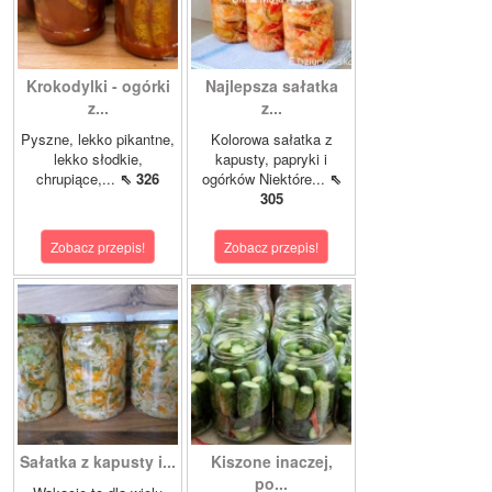
Krokodylki - ogórki
Najlepsza sałatka
z...
z...
Pyszne, lekko pikantne,
Kolorowa sałatka z
lekko słodkie,
kapusty, papryki i
chrupiące,...
⇖ 326
ogórków Niektóre...
⇖
305
Zobacz przepis!
Zobacz przepis!
Sałatka z kapusty i...
Kiszone inaczej,
po...