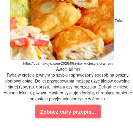
Źródło:
https://posmakujto.com/2026/06/ryba-w-ciescie-piwnym/
Autor: admin
Ryba w cieście piwnym to szybki i sprawdzony sposób na pyszny,
domowy obiad. Do jej przygotowania możesz użyć filetów dowolnej
białej ryby, np. dorsza, mintaja czy morszczuka. Delikatne mięso
otulone lekkim, piwnym ciastem zyskuje złocistą, chrupiącą panierkę
i pozostaje przyjemnie soczyste w środku...
Zobacz cały przepis...