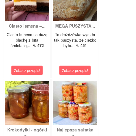
Ciasto Ismena –...
MEGA PUSZYSTA...
Ciasto Ismena na dużą
Ta drożdżówka wyszła
blachę z bitą
tak puszysta, że ciężko
śmietaną,...
⇖ 472
było...
⇖ 451
Zobacz przepis!
Zobacz przepis!
Krokodylki - ogórki
Najlepsza sałatka
z...
z...