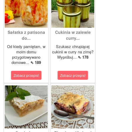
Sałatka z patisona
Cukinia w zalewie
do...
curry...
Od kiedy pamiętam, w
Szukasz chrupiącej
moim domu
cukinii w curry na zimę?
przygotowywano
Wypróbuj...
⇖ 178
domowe...
⇖ 189
Zobacz przepis!
Zobacz przepis!