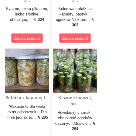
Pyszne, lekko pikantne,
Kolorowa sałatka z
lekko słodkie,
kapusty, papryki i
chrupiące,...
⇖ 324
ogórków Niektóre...
⇖
303
Zobacz przepis!
Zobacz przepis!
Sałatka z kapusty i...
Kiszone inaczej,
po...
Wakacje to dla wielu
czas odpoczynku. Dla
Rewelacyjny smak i
mnie jednak to...
⇖ 295
chrupkość ogórków
kiszonych.Musicie...
⇖
294