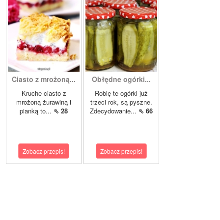
Ciasto z mrożoną...
Obłędne ogórki...
Kruche ciasto z
Robię te ogórki już
mrożoną żurawiną i
trzeci rok, są pyszne.
pianką to...
⇖ 28
Zdecydowanie...
⇖ 66
Zobacz przepis!
Zobacz przepis!