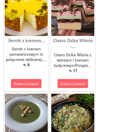
Sernik z kremem...
Ciasto Dzika Wiśnia
-...
Sernik z kremem
pomarańczowym to
Ciasto Dzika Wiśnia z
połączenie delikatnej,...
wiśniami i kremem
⇖ 8
budyniowymPrzepis...
⇖ 17
Zobacz przepis!
Zobacz przepis!