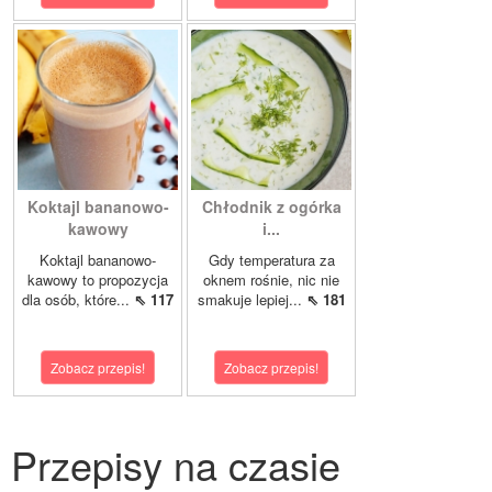
Koktajl bananowo-
Chłodnik z ogórka
kawowy
i...
Koktajl bananowo-
Gdy temperatura za
kawowy to propozycja
oknem rośnie, nic nie
dla osób, które...
⇖ 117
smakuje lepiej...
⇖ 181
Zobacz przepis!
Zobacz przepis!
Przepisy na czasie