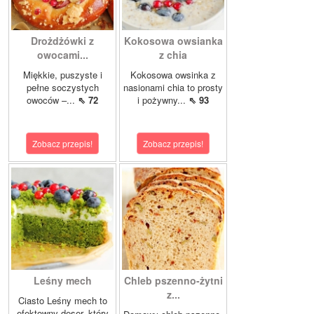
Drożdżówki z
Kokosowa owsianka
owocami...
z chia
Miękkie, puszyste i
Kokosowa owsinka z
pełne soczystych
nasionami chia to prosty
owoców –...
⇖ 72
i pożywny...
⇖ 93
Zobacz przepis!
Zobacz przepis!
Leśny mech
Chleb pszenno-żytni
z...
Ciasto Leśny mech to
efektowny deser, który