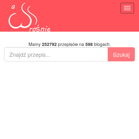
Toggl
naviga
Mamy
252792
przepisów na
598
blogach.