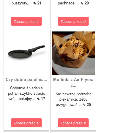
puszysty,...
⇖ 21
pachnącej...
⇖ 29
Zobacz przepis!
Zobacz przepis!
Czy dobra patelnia...
Muffinki z Air Fryera
z...
Sobotnie śniadanie
potrafi szybko stracić
Nie zawsze potrzeba
swój spokojny...
⇖ 17
piekarnika, żeby
przygotować...
⇖ 25
Zobacz przepis!
Zobacz przepis!