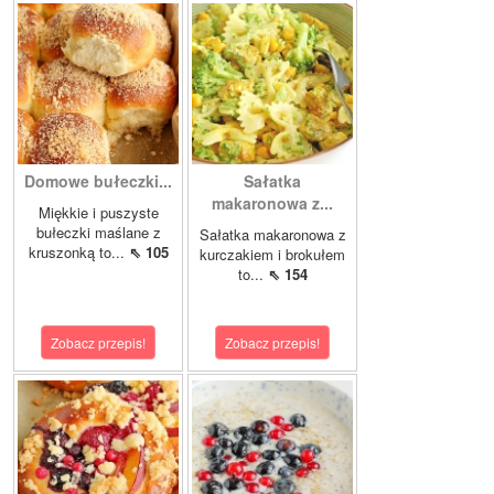
Domowe bułeczki...
Sałatka
makaronowa z...
Miękkie i puszyste
bułeczki maślane z
Sałatka makaronowa z
kruszonką to...
⇖ 105
kurczakiem i brokułem
to...
⇖ 154
Zobacz przepis!
Zobacz przepis!