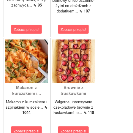
Domowy chleb pszenno-
zachwyca...
⇖ 95
żytni na drożdżach z
dodatkiem...
⇖ 107
Zobacz przepis!
Zobacz przepis!
Makaron z
Brownie z
kurczakiem i...
truskawkami
Makaron z kurczakiem i
Wilgotne, intensywnie
szpinakiem w sosie...
⇖
czekoladowe brownie z
1044
truskawkami to...
⇖ 118
Zobacz przepis!
Zobacz przepis!