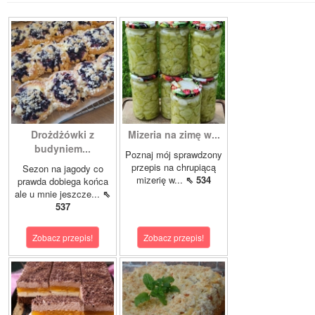
Drożdżówki z
Mizeria na zimę w...
budyniem...
Poznaj mój sprawdzony
przepis na chrupiącą
Sezon na jagody co
mizerię w...
⇖ 534
prawda dobiega końca
ale u mnie jeszcze...
⇖
537
Zobacz przepis!
Zobacz przepis!