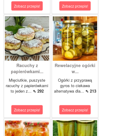
Zobacz przepis!
Zobacz przepis!
Racuchy z
Rewelacyjne ogórki
papierówkami...
w...
Mięciutkie, puszyste
Ogórki z przyprawą
racuchy z papierówkami
gyros to ciekawa
to jeden z...
⇖ 292
alternatywa dla...
⇖ 213
Zobacz przepis!
Zobacz przepis!