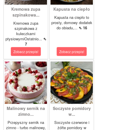
Kremowa zupa
Kapusta na ciepło
szpinakowa...
Kapusta na ciepło to
prosty, domowy dodatek
Kremowa zupa
do obiadu,...
⇖ 16
szpinakowa z
kuleczkami
ptysiowymiOstatnio...
⇖
7
Zobacz przepis!
Zobacz przepis!
Malinowy sernik na
Soczyste pomidory
zimno...
w...
Przepyszny sernik na
Soczyste czerwone i
zimno - turbo malinowy,
żółte pomidory w