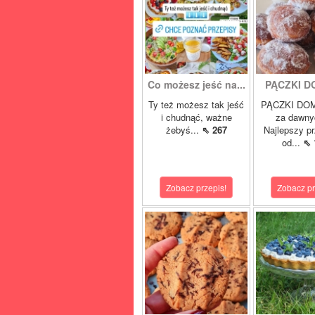
Co możesz jeść na...
PĄCZKI 
Ty też możesz tak jeść
PĄCZKI DO
i chudnąć, ważne
za dawnyc
żebyś...
⇖ 267
Najlepszy pr
od...
⇖ 
Zobacz przepis!
Zobacz pr