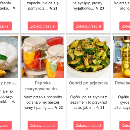
Wesołe
zapachu nie da się
na sycący, prosty i
kojarzą s
terka...
⇖
pomylić z...
⇖ 21
wyjątkowo...
⇖ 23
słońc
zepis!
Zobacz przepis!
Zobacz przepis!
Zoba
 rice -...
Papryka
Ogórki po azjatycku
Rewela
marynowana do...
z...
, ale jaki
cudowny,
Nasz przepis pochodzi
Ogórki po azjatycku z
Ogórki
dki....
⇖
od znajomej naszej
sezamem to przykład
gyros
mamy i pamięta...
⇖ 32
na to, jak z...
⇖ 31
alternaty
zepis!
Zobacz przepis!
Zobacz przepis!
Zoba