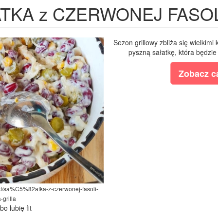
TKA z CZERWONEJ FASOLI i
Sezon grillowy zbliża się wielkim
pyszną sałatkę, która będzie 
Zobacz ca
post/sa%C5%82atka-z-czerwonej-fasoli-
-grilla
bo lubię fit