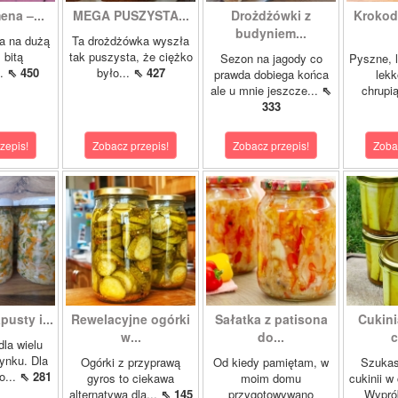
ena –...
MEGA PUSZYSTA...
Drożdżówki z
Krokody
budyniem...
a na dużą
Ta drożdżówka wyszła
 bitą
tak puszysta, że ciężko
Sezon na jagody co
Pyszne, l
..
⇖ 450
było...
⇖ 427
prawda dobiega końca
lekk
ale u mnie jeszcze...
⇖
chrupią
333
zepis!
Zobacz przepis!
Zobacz przepis!
Zoba
pusty i...
Rewelacyjne ogórki
Sałatka z patisona
Cukini
w...
do...
c
dla wielu
ynku. Dla
Ogórki z przyprawą
Od kiedy pamiętam, w
Szukas
o...
⇖ 281
gyros to ciekawa
moim domu
cukinii w
alternatywa dla...
⇖ 145
przygotowywano
Wypró