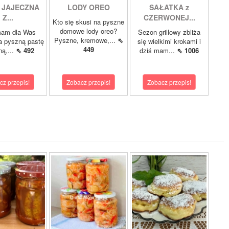
 JAJECZNA
LODY OREO
SAŁATKA z
Z...
CZERWONEJ...
Kto się skusi na pyszne
domowe lody oreo?
mam dla Was
Sezon grillowy zbliża
Pyszne, kremowe,...
⇖
a pyszną pastę
się wielkimi krokami i
449
ną,...
⇖ 492
dziś mam...
⇖ 1006
cz przepis!
Zobacz przepis!
Zobacz przepis!