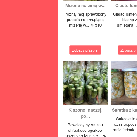
Mizeria na zimę w...
Ciasto Ism
Poznaj mój sprawdzony
Ciasto Ismen
przepis na chrupiącą
blachę z
mizerię w...
⇖ 510
śmietaną,.
Zobacz przepis!
Zobacz pr
Kiszone inaczej,
Sałatka z ka
po...
Wakacje to 
czas odpocz
Rewelacyjny smak i
mnie jednak t
chrupkość ogórków
kiszonych.Musicie...
⇖