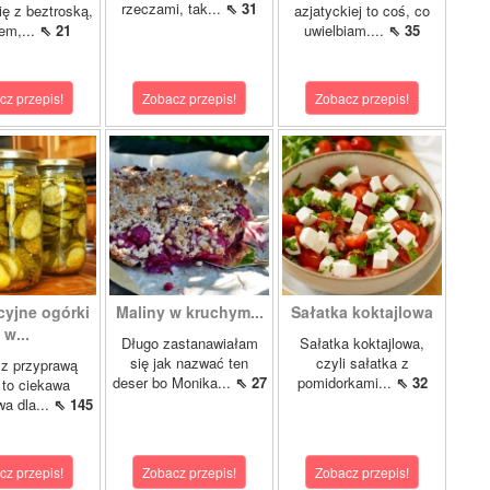
rzeczami, tak...
⇖ 31
ię z beztroską,
azjatyckiej to coś, co
em,...
⇖ 21
uwielbiam....
⇖ 35
cz przepis!
Zobacz przepis!
Zobacz przepis!
cyjne ogórki
Maliny w kruchym...
Sałatka koktajlowa
w...
Długo zastanawiałam
Sałatka koktajlowa,
się jak nazwać ten
czyli sałatka z
 z przyprawą
deser bo Monika...
⇖ 27
pomidorkami...
⇖ 32
 to ciekawa
wa dla...
⇖ 145
cz przepis!
Zobacz przepis!
Zobacz przepis!