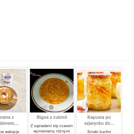
ratta z
Bigos z cukinii
Kapusta po
dorem,...
azjatycku do...
Z sąsiadami się czasem
wymieniamy różnymi
ie wakacje
Smaki kuchni