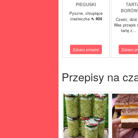
PIEGUSKI
TART
BORÓW
Pyszne, chrupiące
ciasteczka
⇖ 404
Cześć, dziś
Was przepis 
tartę z...
Zobacz przepis!
Zobacz pr
Przepisy na cz