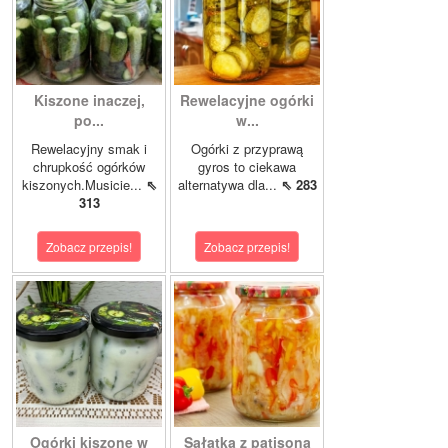
Kiszone inaczej,
Rewelacyjne ogórki
po...
w...
Rewelacyjny smak i
Ogórki z przyprawą
chrupkość ogórków
gyros to ciekawa
kiszonych.Musicie...
⇖
alternatywa dla...
⇖ 283
313
Zobacz przepis!
Zobacz przepis!
Ogórki kiszone w
Sałatka z patisona