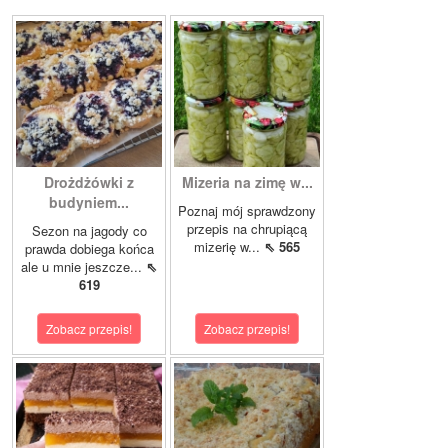
Drożdżówki z
Mizeria na zimę w...
budyniem...
Poznaj mój sprawdzony
przepis na chrupiącą
Sezon na jagody co
mizerię w...
⇖ 565
prawda dobiega końca
ale u mnie jeszcze...
⇖
619
Zobacz przepis!
Zobacz przepis!