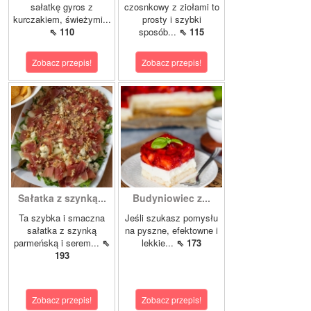
sałatkę gyros z
czosnkowy z ziołami to
kurczakiem, świeżymi...
prosty i szybki
⇖ 110
sposób...
⇖ 115
Zobacz przepis!
Zobacz przepis!
Sałatka z szynką...
Budyniowiec z...
Ta szybka i smaczna
Jeśli szukasz pomysłu
sałatka z szynką
na pyszne, efektowne i
parmeńską i serem...
⇖
lekkie...
⇖ 173
193
Zobacz przepis!
Zobacz przepis!