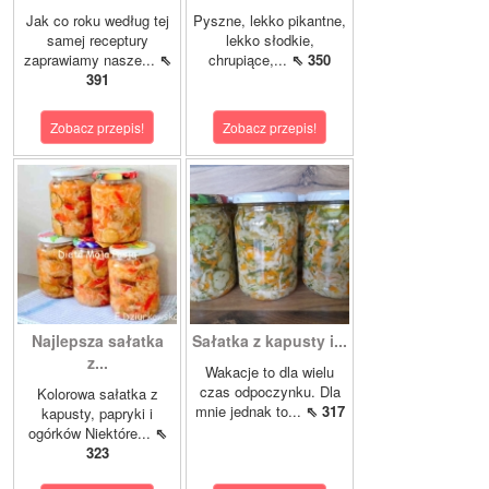
Jak co roku według tej
Pyszne, lekko pikantne,
samej receptury
lekko słodkie,
zaprawiamy nasze...
⇖
chrupiące,...
⇖ 350
391
Zobacz przepis!
Zobacz przepis!
Najlepsza sałatka
Sałatka z kapusty i...
z...
Wakacje to dla wielu
czas odpoczynku. Dla
Kolorowa sałatka z
mnie jednak to...
⇖ 317
kapusty, papryki i
ogórków Niektóre...
⇖
323