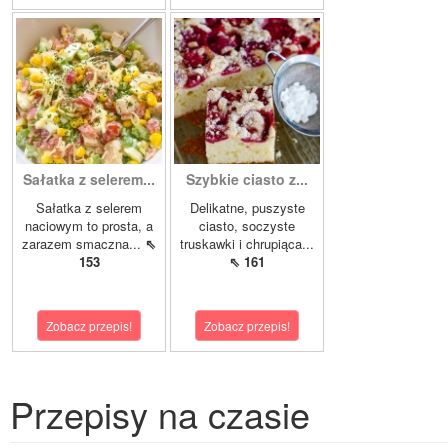
Sałatka z selerem...
Szybkie ciasto z...
Sałatka z selerem
Delikatne, puszyste
naciowym to prosta, a
ciasto, soczyste
zarazem smaczna...
⇖
truskawki i chrupiąca...
153
⇖ 161
Zobacz przepis!
Zobacz przepis!
Przepisy na czasie