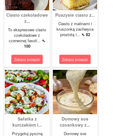
Ciasto czekoladowe
Puszyste ciasto z...
z...
Ciasto z malinami i
kruszonką zachwyca
To ekspresowe ciasto
prostotą i...
⇖ 82
czekoladowe z
czerwonej fasoli...
⇖
100
Zobacz przepis!
Zobacz przepis!
Sałatka z
Domowy sos
kurczakiem i...
czosnkowy z...
Przygotuj pyszną
Domowy sos