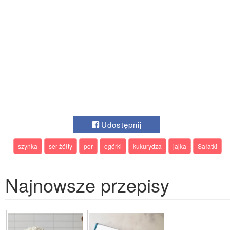
Udostępnij
szynka
ser żółty
por
ogórki
kukurydza
jajka
Sałatki
Najnowsze przepisy