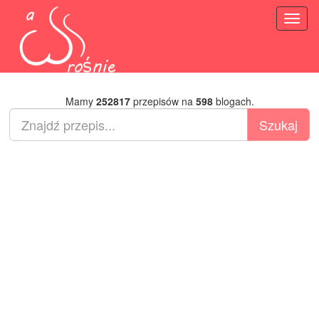
Toggl
naviga
Mamy
252817
przepisów na
598
blogach.