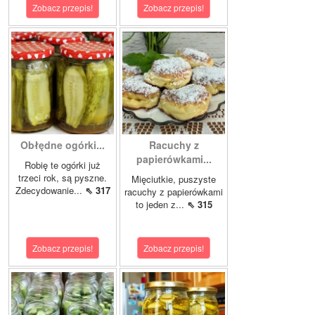
Zobacz przepis!
Zobacz przepis!
Obłędne ogórki...
Racuchy z
papierówkami...
Robię te ogórki już
trzeci rok, są pyszne.
Mięciutkie, puszyste
Zdecydowanie...
⇖ 317
racuchy z papierówkami
to jeden z...
⇖ 315
Zobacz przepis!
Zobacz przepis!