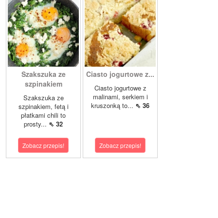
Szakszuka ze
Ciasto jogurtowe z...
szpinakiem
Ciasto jogurtowe z
malinami, serkiem i
Szakszuka ze
kruszonką to...
⇖ 36
szpinakiem, fetą i
płatkami chili to
prosty...
⇖ 32
Zobacz przepis!
Zobacz przepis!