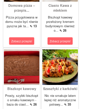
Domowa pizza –
Ciasto Kawa z
przepis...
mlekiem
Pizza przygotowana w
Biszkopt kawowy
domu może być równie
przełożony kremem
pyszna jak ta...
⇖ 13
budyniowym również
o...
⇖ 26
Zobacz przepis!
Zobacz przepis!
Biszkopt kawowy
Szaszłyki z karkówki
Prosty, szybki biszkopt
Nic nie smakuje latem
o smaku kawowym -
lepiej niż aromatyczne
baza do ciast...
⇖ 26
potrawy...
⇖ 35