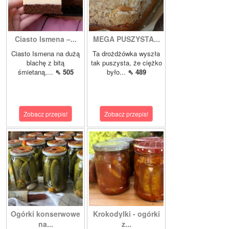
Ciasto Ismena –...
MEGA PUSZYSTA...
Ciasto Ismena na dużą
Ta drożdżówka wyszła
blachę z bitą
tak puszysta, że ciężko
śmietaną,...
⇖ 505
było...
⇖ 489
Zobacz przepis!
Zobacz przepis!
Ogórki konserwowe
Krokodylki - ogórki
na...
z...