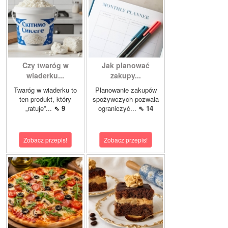
Czy twaróg w
Jak planować
wiaderku...
zakupy...
Twaróg w wiaderku to
Planowanie zakupów
ten produkt, który
spożywczych pozwala
„ratuje”...
⇖ 9
ograniczyć...
⇖ 14
Zobacz przepis!
Zobacz przepis!