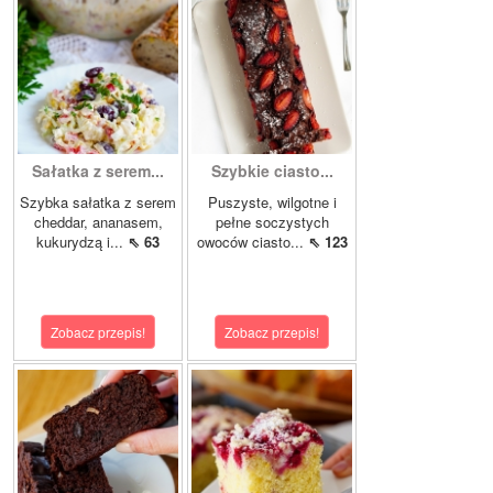
Sałatka z serem...
Szybkie ciasto...
Szybka sałatka z serem
Puszyste, wilgotne i
cheddar, ananasem,
pełne soczystych
kukurydzą i...
⇖ 63
owoców ciasto...
⇖ 123
Zobacz przepis!
Zobacz przepis!