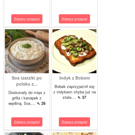
Zobacz przepis!
Zobacz przepis!
Sos tzatziki po
Indyk z Bobem
polsku z...
Bobek zaprzyjaźnił się
z indykiem chyba już na
Doskonały do mięs z
stałe....
⇖ 37
grilla i kanapek z
wędliną. Sos,...
⇖ 26
Zobacz przepis!
Zobacz przepis!