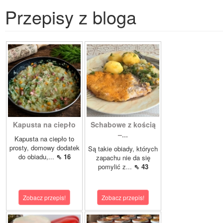
Przepisy z bloga
Kapusta na ciepło
Schabowe z kością
–...
Kapusta na ciepło to
prosty, domowy dodatek
Są takie obiady, których
do obiadu,...
⇖ 16
zapachu nie da się
pomylić z...
⇖ 43
Zobacz przepis!
Zobacz przepis!