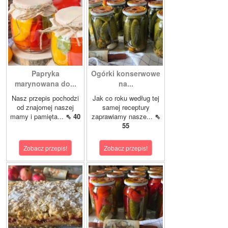
Papryka
Ogórki konserwowe
marynowana do...
na...
Nasz przepis pochodzi
Jak co roku według tej
od znajomej naszej
samej receptury
mamy i pamięta...
⇖ 40
zaprawiamy nasze...
⇖
55
Zobacz przepis!
Zobacz przepis!