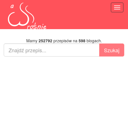
Toggl
naviga
Mamy
252792
przepisów na
598
blogach.