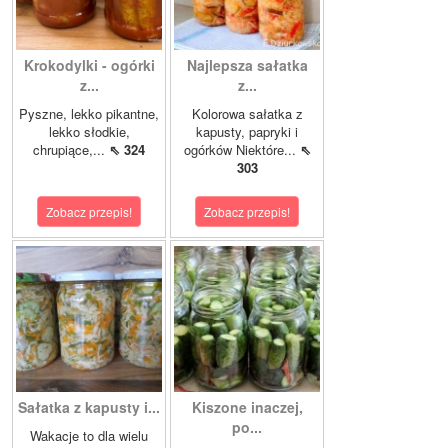
Krokodylki - ogórki
Najlepsza sałatka
z...
z...
Pyszne, lekko pikantne,
Kolorowa sałatka z
lekko słodkie,
kapusty, papryki i
chrupiące,...
⇖ 324
ogórków Niektóre...
⇖
303
Zobacz przepis!
Zobacz przepis!
Sałatka z kapusty i...
Kiszone inaczej,
po...
Wakacje to dla wielu