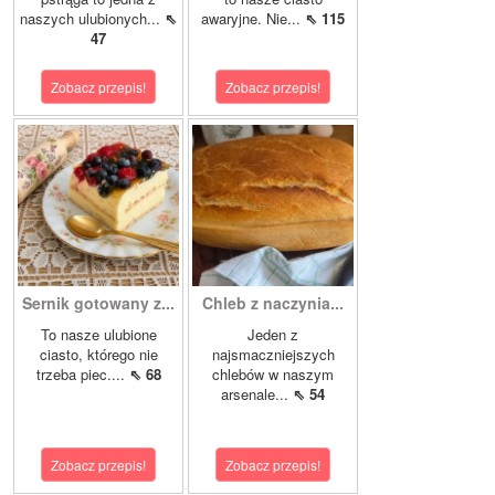
naszych ulubionych...
⇖
awaryjne. Nie...
⇖ 115
47
Zobacz przepis!
Zobacz przepis!
Sernik gotowany z...
Chleb z naczynia...
To nasze ulubione
Jeden z
ciasto, którego nie
najsmaczniejszych
trzeba piec....
⇖ 68
chlebów w naszym
arsenale...
⇖ 54
Zobacz przepis!
Zobacz przepis!