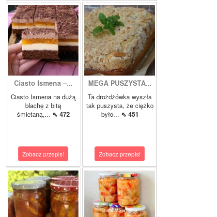
Ciasto Ismena –...
MEGA PUSZYSTA...
Ciasto Ismena na dużą
Ta drożdżówka wyszła
blachę z bitą
tak puszysta, że ciężko
śmietaną,...
⇖ 472
było...
⇖ 451
Zobacz przepis!
Zobacz przepis!