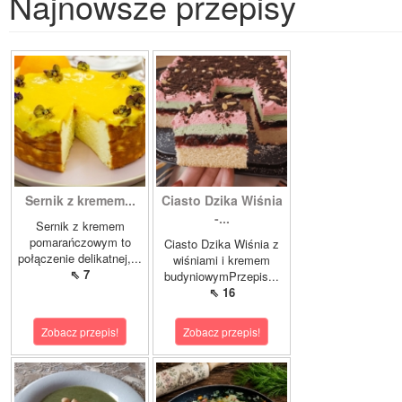
Najnowsze przepisy
Sernik z kremem...
Ciasto Dzika Wiśnia
-...
Sernik z kremem
pomarańczowym to
Ciasto Dzika Wiśnia z
połączenie delikatnej,...
wiśniami i kremem
⇖ 7
budyniowymPrzepis...
⇖ 16
Zobacz przepis!
Zobacz przepis!