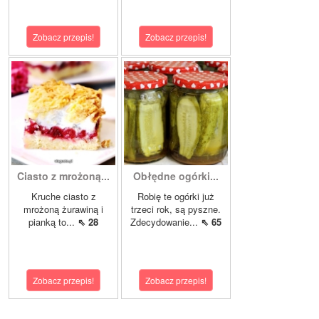
Zobacz przepis!
Zobacz przepis!
Ciasto z mrożoną...
Obłędne ogórki...
Kruche ciasto z
Robię te ogórki już
mrożoną żurawiną i
trzeci rok, są pyszne.
pianką to...
⇖ 28
Zdecydowanie...
⇖ 65
Zobacz przepis!
Zobacz przepis!