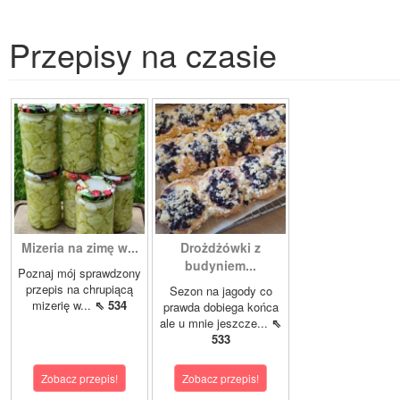
Przepisy na czasie
Mizeria na zimę w...
Drożdżówki z
budyniem...
Poznaj mój sprawdzony
przepis na chrupiącą
Sezon na jagody co
mizerię w...
⇖ 534
prawda dobiega końca
ale u mnie jeszcze...
⇖
533
Zobacz przepis!
Zobacz przepis!