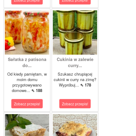
Sałatka z patisona
Cukinia w zalewie
do...
curry...
Od kiedy pamiętam, w
Szukasz chrupiącej
moim domu
cukinii w curry na zimę?
przygotowywano
Wypróbuj...
⇖ 178
domowe...
⇖ 188
Zobacz przepis!
Zobacz przepis!