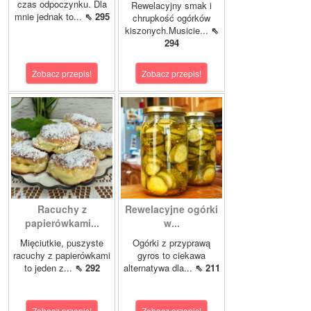
czas odpoczynku. Dla
Rewelacyjny smak i
mnie jednak to...
⇖ 295
chrupkość ogórków
kiszonych.Musicie...
⇖
294
Zobacz przepis!
Zobacz przepis!
Racuchy z
Rewelacyjne ogórki
papierówkami...
w...
Mięciutkie, puszyste
Ogórki z przyprawą
racuchy z papierówkami
gyros to ciekawa
to jeden z...
⇖ 292
alternatywa dla...
⇖ 211
Zobacz przepis!
Zobacz przepis!