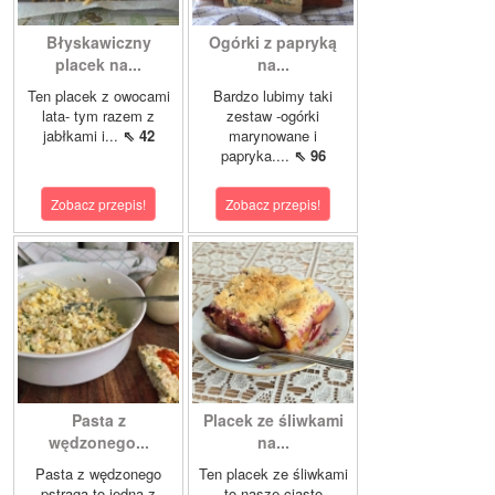
Błyskawiczny
Ogórki z papryką
placek na...
na...
Ten placek z owocami
Bardzo lubimy taki
lata- tym razem z
zestaw -ogórki
jabłkami i...
⇖ 42
marynowane i
papryka....
⇖ 96
Zobacz przepis!
Zobacz przepis!
Pasta z
Placek ze śliwkami
wędzonego...
na...
Pasta z wędzonego
Ten placek ze śliwkami
pstrąga to jedna z
to nasze ciasto