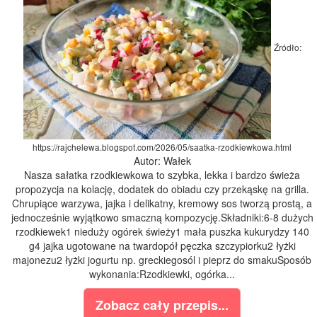
Źródło:
https://rajchelewa.blogspot.com/2026/05/saatka-rzodkiewkowa.html
Autor: Wałek
Nasza sałatka rzodkiewkowa to szybka, lekka i bardzo świeża
propozycja na kolację, dodatek do obiadu czy przekąskę na grilla.
Chrupiące warzywa, jajka i delikatny, kremowy sos tworzą prostą, a
jednocześnie wyjątkowo smaczną kompozycję.Składniki:6-8 dużych
rzodkiewek1 nieduży ogórek świeży1 mała puszka kukurydzy 140
g4 jajka ugotowane na twardopół pęczka szczypiorku2 łyżki
majonezu2 łyżki jogurtu np. greckiegosól i pieprz do smakuSposób
wykonania:Rzodkiewki, ogórka...
Zobacz cały przepis...