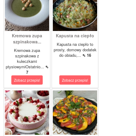
Kremowa zupa
Kapusta na ciepło
szpinakowa...
Kapusta na ciepło to
prosty, domowy dodatek
Kremowa zupa
do obiadu,...
⇖ 16
szpinakowa z
kuleczkami
ptysiowymiOstatnio...
⇖
7
Zobacz przepis!
Zobacz przepis!