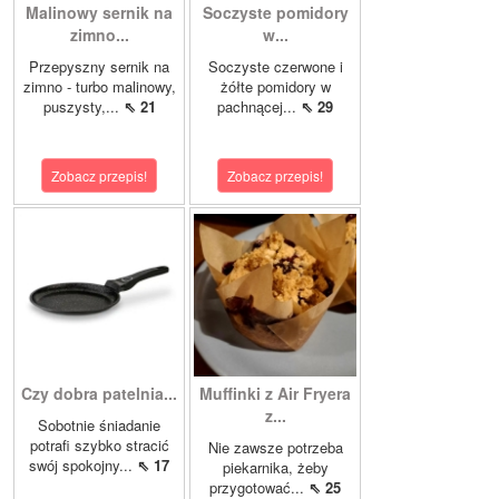
Malinowy sernik na
Soczyste pomidory
zimno...
w...
Przepyszny sernik na
Soczyste czerwone i
zimno - turbo malinowy,
żółte pomidory w
puszysty,...
⇖ 21
pachnącej...
⇖ 29
Zobacz przepis!
Zobacz przepis!
Czy dobra patelnia...
Muffinki z Air Fryera
z...
Sobotnie śniadanie
potrafi szybko stracić
Nie zawsze potrzeba
swój spokojny...
⇖ 17
piekarnika, żeby
przygotować...
⇖ 25