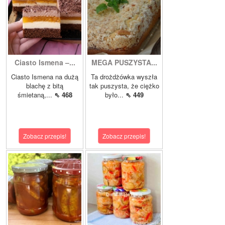
Ciasto Ismena –...
MEGA PUSZYSTA...
Ciasto Ismena na dużą
Ta drożdżówka wyszła
blachę z bitą
tak puszysta, że ciężko
śmietaną,...
⇖ 468
było...
⇖ 449
Zobacz przepis!
Zobacz przepis!