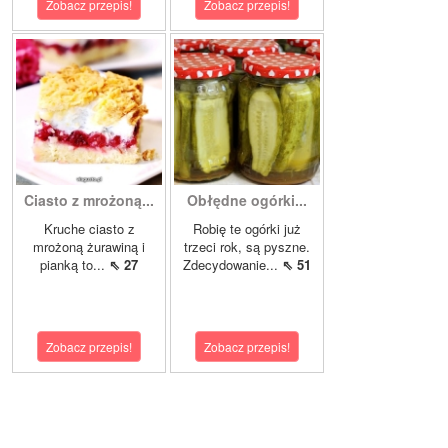
Zobacz przepis!
Zobacz przepis!
Ciasto z mrożoną...
Obłędne ogórki...
Kruche ciasto z
Robię te ogórki już
mrożoną żurawiną i
trzeci rok, są pyszne.
pianką to...
⇖ 27
Zdecydowanie...
⇖ 51
Zobacz przepis!
Zobacz przepis!