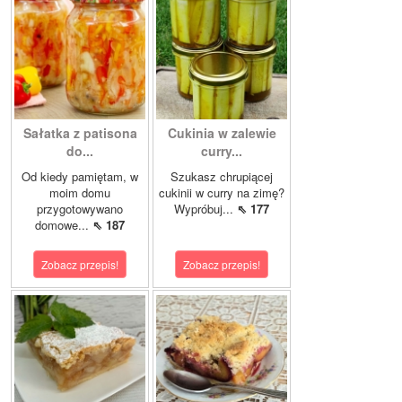
Sałatka z patisona
Cukinia w zalewie
do...
curry...
Od kiedy pamiętam, w
Szukasz chrupiącej
moim domu
cukinii w curry na zimę?
przygotowywano
Wypróbuj...
⇖ 177
domowe...
⇖ 187
Zobacz przepis!
Zobacz przepis!