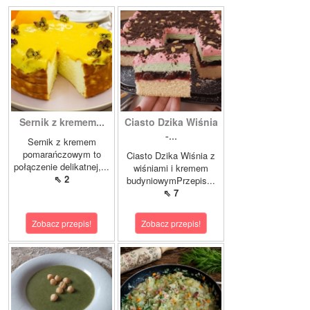
Sernik z kremem...
Ciasto Dzika Wiśnia
-...
Sernik z kremem
pomarańczowym to
Ciasto Dzika Wiśnia z
połączenie delikatnej,...
wiśniami i kremem
⇖ 2
budyniowymPrzepis...
⇖ 7
Zobacz przepis!
Zobacz przepis!