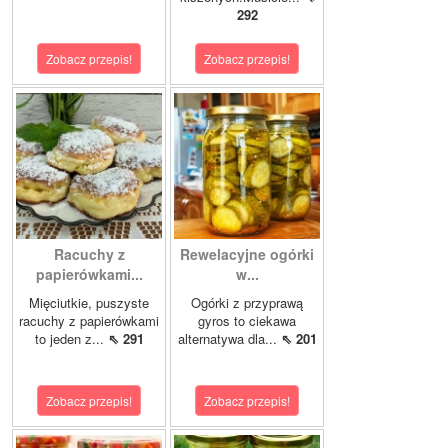
292
Zobacz przepis!
Zobacz przepis!
Racuchy z
Rewelacyjne ogórki
papierówkami...
w...
Mięciutkie, puszyste
Ogórki z przyprawą
racuchy z papierówkami
gyros to ciekawa
to jeden z...
⇖ 291
alternatywa dla...
⇖ 201
Zobacz przepis!
Zobacz przepis!