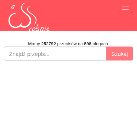
Toggl
naviga
Mamy
252792
przepisów na
598
blogach.