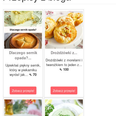
Dlaczego sernik
Drożdżówki z...
opada?...
Drożdżówki z morelami i
twarożkiem to jeden z...
Upiekłaś piękny sernik,
⇖ 100
który w piekarniku
wyrósł jak...
⇖ 70
Zobacz przepis!
Zobacz przepis!