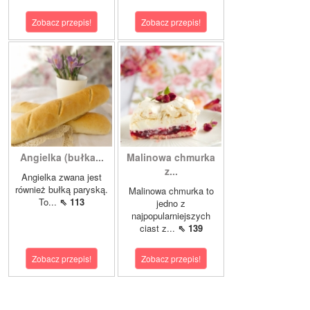
Zobacz przepis!
Zobacz przepis!
Angielka (bułka...
Malinowa chmurka
z...
Angielka zwana jest
również bułką paryską.
Malinowa chmurka to
To...
⇖ 113
jedno z
najpopularniejszych
ciast z...
⇖ 139
Zobacz przepis!
Zobacz przepis!