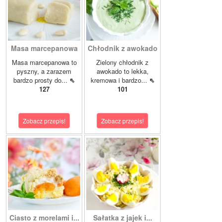
Masa marcepanowa
Chłodnik z awokado
Masa marcepanowa to
Zielony chłodnik z
pyszny, a zarazem
awokado to lekka,
bardzo prosty do...
⇖
kremowa i bardzo...
⇖
127
101
Zobacz przepis!
Zobacz przepis!
Ciasto z morelami i...
Sałatka z jajek i...