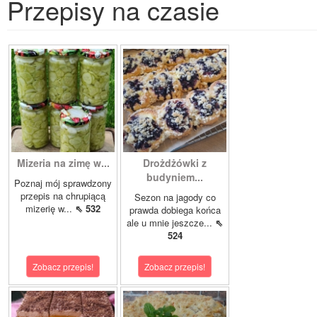
Przepisy na czasie
Mizeria na zimę w...
Drożdżówki z
budyniem...
Poznaj mój sprawdzony
przepis na chrupiącą
Sezon na jagody co
mizerię w...
⇖ 532
prawda dobiega końca
ale u mnie jeszcze...
⇖
524
Zobacz przepis!
Zobacz przepis!