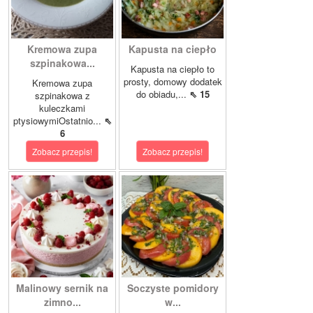
Kremowa zupa
Kapusta na ciepło
szpinakowa...
Kapusta na ciepło to
prosty, domowy dodatek
Kremowa zupa
do obiadu,...
⇖ 15
szpinakowa z
kuleczkami
ptysiowymiOstatnio...
⇖
6
Zobacz przepis!
Zobacz przepis!
Malinowy sernik na
Soczyste pomidory
zimno...
w...