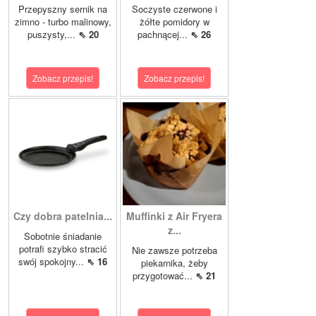
Przepyszny sernik na
Soczyste czerwone i
zimno - turbo malinowy,
żółte pomidory w
puszysty,...
⇖ 20
pachnącej...
⇖ 26
Zobacz przepis!
Zobacz przepis!
Czy dobra patelnia...
Muffinki z Air Fryera
z...
Sobotnie śniadanie
potrafi szybko stracić
Nie zawsze potrzeba
swój spokojny...
⇖ 16
piekarnika, żeby
przygotować...
⇖ 21