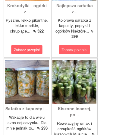
Krokodylki - ogórki
Najlepsza sałatka
z...
z...
Pyszne, lekko pikantne,
Kolorowa sałatka z
lekko słodkie,
kapusty, papryki i
chrupiące,...
⇖ 322
ogórków Niektóre...
⇖
299
Zobacz przepis!
Zobacz przepis!
Sałatka z kapusty i...
Kiszone inaczej,
po...
Wakacje to dla wielu
czas odpoczynku. Dla
Rewelacyjny smak i
mnie jednak to...
⇖ 293
chrupkość ogórków
kiszonych.Musicie...
⇖