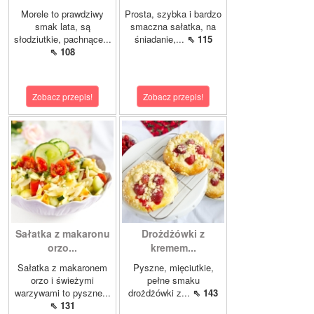
Morele to prawdziwy
Prosta, szybka i bardzo
smak lata, są
smaczna sałatka, na
słodziutkie, pachnące...
śniadanie,...
⇖ 115
⇖ 108
Zobacz przepis!
Zobacz przepis!
Sałatka z makaronu
Drożdżówki z
orzo...
kremem...
Sałatka z makaronem
Pyszne, mięciutkie,
orzo i świeżymi
pełne smaku
warzywami to pyszne...
drożdżówki z...
⇖ 143
⇖ 131