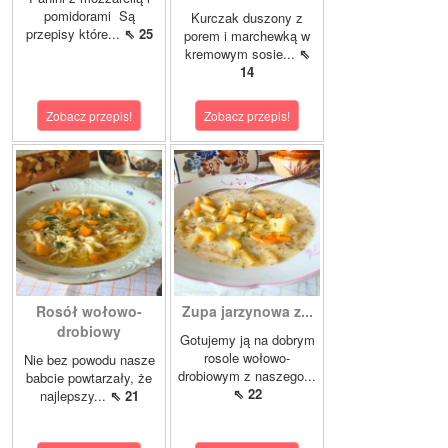
pomidorami Są
Kurczak duszony z
przepisy które...
⇖ 25
porem i marchewką w
kremowym sosie...
⇖
14
Zobacz przepis!
Zobacz przepis!
Rosół wołowo-
Zupa jarzynowa z...
drobiowy
Gotujemy ją na dobrym
rosole wołowo-
Nie bez powodu nasze
drobiowym z naszego...
babcie powtarzały, że
⇖ 22
najlepszy...
⇖ 21