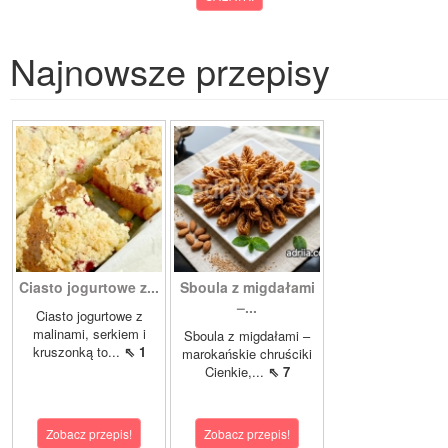
Najnowsze przepisy
Ciasto jogurtowe z...
Sboula z migdałami
–...
Ciasto jogurtowe z
malinami, serkiem i
Sboula z migdałami –
kruszonką to...
⇖ 1
marokańskie chruściki
Cienkie,...
⇖ 7
Zobacz przepis!
Zobacz przepis!