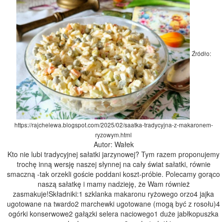
Źródło:
https://rajchelewa.blogspot.com/2025/02/saatka-tradycyjna-z-makaronem-
ryzowym.html
Autor: Wałek
Kto nie lubi tradycyjnej sałatki jarzynowej? Tym razem proponujemy
trochę inną wersję naszej słynnej na cały świat sałatki, równie
smaczną -tak orzekli goście poddani koszt-próbie. Polecamy gorąco
naszą sałatkę i mamy nadzieję, że Wam również
zasmakuje!Składniki:1 szklanka makaronu ryżowego orzo4 jajka
ugotowane na twardo2 marchewki ugotowane (mogą być z rosołu)4
ogórki konserwowe2 gałązki selera naciowego1 duże jabłkopuszka