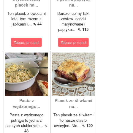
placek na...
na...
Ten placek z owocami
Bardzo lubimy taki
lata- tym razem z
zestaw -ogórki
jabłkami i...
⇖ 44
marynowane i
papryka....
⇖ 115
Zobacz przepis!
Zobacz przepis!
Pasta z
Placek ze śliwkami
wędzonego...
na...
Pasta z wędzonego
Ten placek ze śliwkami
pstrąga to jedna z
to nasze ciasto
naszych ulubionych...
⇖
awaryjne. Nie...
⇖ 120
48