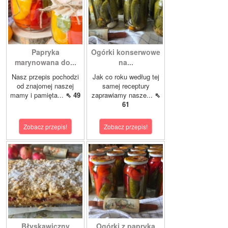
Papryka
Ogórki konserwowe
marynowana do...
na...
Nasz przepis pochodzi
Jak co roku według tej
od znajomej naszej
samej receptury
mamy i pamięta...
⇖ 49
zaprawiamy nasze...
⇖
61
Zobacz przepis!
Zobacz przepis!
Błyskawiczny
Ogórki z papryką