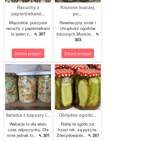
Racuchy z
Kiszone inaczej,
papierówkami...
po...
Mięciutkie, puszyste
Rewelacyjny smak i
racuchy z papierówkami
chrupkość ogórków
to jeden z...
⇖ 307
kiszonych.Musicie...
⇖
303
Zobacz przepis!
Zobacz przepis!
Sałatka z kapusty i...
Obłędne ogórki...
Wakacje to dla wielu
Robię te ogórki już
czas odpoczynku. Dla
trzeci rok, są pyszne.
mnie jednak to...
⇖ 301
Zdecydowanie...
⇖ 267