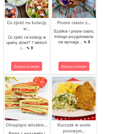
Co zjeść na kolację
Proste ciasto z...
w...
Szybkie i proste ciasto,
którego przygotowanie
Co zjeść na kolację w
nie wymaga...
⇖ 9
upalny dzień? 7 lekkich
i...
⇖ 9
Zobacz przepis!
Zobacz przepis!
Chrupiące włoskie...
Kurczak w sosie
porowym...
Panini z mozzarellą i