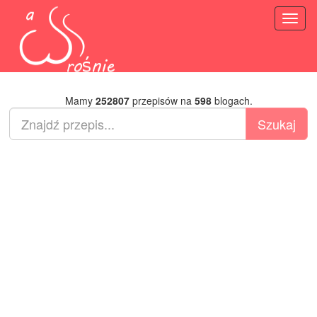
Toggl
naviga
Mamy
252807
przepisów na
598
blogach.