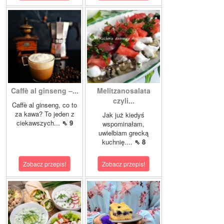
Caffè al ginseng –...
Melitzanosalata
czyli...
Caffè al ginseng, co to
za kawa? To jeden z
Jak już kiedyś
ciekawszych...
⇖ 9
wspominałam,
uwielbiam grecką
kuchnię....
⇖ 8
Zobacz przepis!
Zobacz przepis!