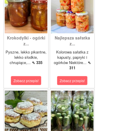
Krokodylki - ogórki
Najlepsza sałatka
z...
z...
Pyszne, lekko pikantne,
Kolorowa sałatka z
lekko słodkie,
kapusty, papryki i
chrupiące,...
⇖ 335
ogórków Niektóre...
⇖
311
Zobacz przepis!
Zobacz przepis!