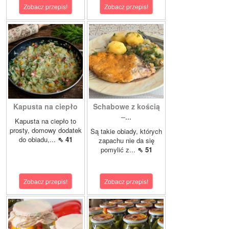
Zobacz przepis!
Zobacz przepis!
Kapusta na ciepło
Schabowe z kością
–...
Kapusta na ciepło to
prosty, domowy dodatek
Są takie obiady, których
do obiadu,...
⇖ 41
zapachu nie da się
pomylić z...
⇖ 51
Zobacz przepis!
Zobacz przepis!