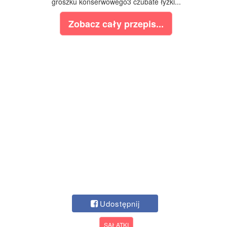
groszku konserwowego3 czubate łyżki...
Zobacz cały przepis...
Udostępnij
SAŁATKI