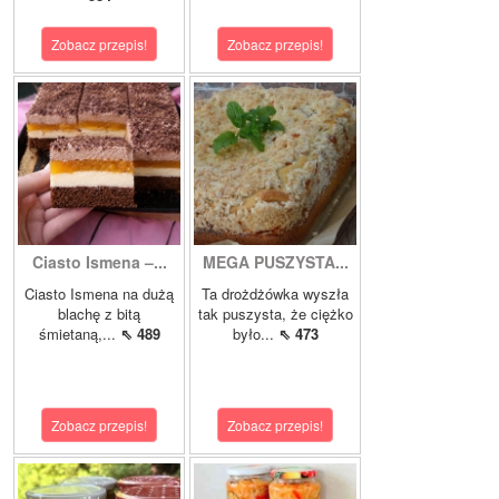
Zobacz przepis!
Zobacz przepis!
Ciasto Ismena –...
MEGA PUSZYSTA...
Ciasto Ismena na dużą
Ta drożdżówka wyszła
blachę z bitą
tak puszysta, że ciężko
śmietaną,...
⇖ 489
było...
⇖ 473
Zobacz przepis!
Zobacz przepis!