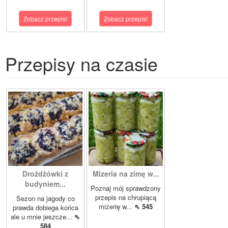
Zobacz przepis!
Zobacz przepis!
Przepisy na czasie
Drożdżówki z
Mizeria na zimę w...
budyniem...
Poznaj mój sprawdzony
przepis na chrupiącą
Sezon na jagody co
mizerię w...
⇖ 545
prawda dobiega końca
ale u mnie jeszcze...
⇖
584