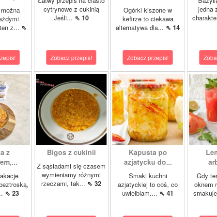
Łatwy przepis na ciasto
Bazyli
cytrynowe z cukinią
jedna 
 można
Ogórki kiszone w
Jeśli...
⇖ 10
charakte
każdymi
kefirze to ciekawa
ten z...
⇖
alternatywa dla...
⇖ 14
zepis!
Zobacz przepis!
Zobacz przepis!
Zoba
a z
Bigos z cukinii
Kapusta po
Le
m,...
azjatycku do...
ar
Z sąsiadami się czasem
wymieniamy różnymi
akacje
Smaki kuchni
Gdy te
rzeczami, tak...
⇖ 32
 beztroską,
azjatyckiej to coś, co
oknem r
..
⇖ 23
uwielbiam....
⇖ 41
smakuje 