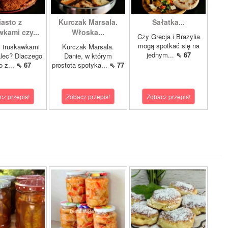
iasto z
Kurczak Marsala.
Sałatka...
wkami czy...
Włoska...
Czy Grecja i Brazylia
mogą spotkać się na
z truskawkami
Kurczak Marsala.
jednym...
⇖ 67
lec? Dlaczego
Danie, w którym
o z...
⇖ 67
prostota spotyka...
⇖ 77
cz przepis!
Zobacz przepis!
Zobacz przepis!