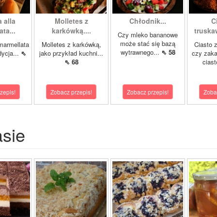
 alla
Molletes z
Chłodnik...
C
ta...
karkówką....
truska
Czy mleko bananowe
może stać się bazą
 marmellata
Molletes z karkówką,
Ciasto 
wytrawnego...
⇖ 58
dycja...
⇖
jako przykład kuchni...
czy zaka
⇖ 68
ciast
zepis!
Zobacz przepis!
Zobacz przepis!
Zoba
asie