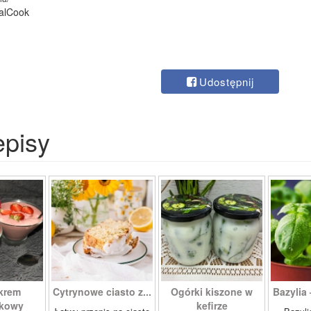
falCook
Udostępnij
episy
 krem
Cytrynowe ciasto z...
Ogórki kiszone w
Bazylia 
wkowy
kefirze