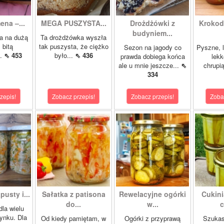
ena –...
MEGA PUSZYSTA...
Drożdżówki z
Krokody
budyniem...
a na dużą
Ta drożdżówka wyszła
 bitą
tak puszysta, że ciężko
Sezon na jagody co
Pyszne, l
..
⇖ 453
było...
⇖ 436
prawda dobiega końca
lekk
ale u mnie jeszcze...
⇖
chrupią
334
zepis!
Zobacz przepis!
Zobacz przepis!
Zoba
pusty i...
Sałatka z patisona
Rewelacyjne ogórki
Cukini
do...
w...
c
dla wielu
ynku. Dla
Od kiedy pamiętam, w
Ogórki z przyprawą
Szukas