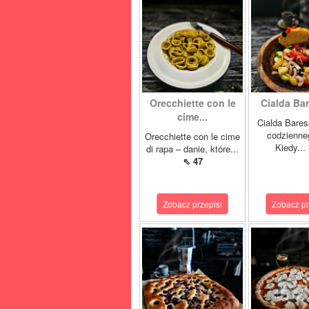
Orecchiette con le
Cialda Bar
cime...
Cialda Bare
codzienne
Orecchiette con le cime
Kiedy...
di rapa – danie, które...
⇖ 47
Zobacz przepis!
Zobacz pr