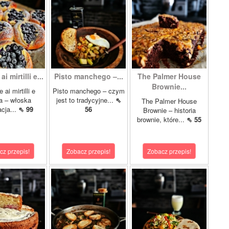
i mirtilli e...
Pisto manchego –...
The Palmer House
Brownie...
 ai mirtilli e
Pisto manchego – czym
ta – włoska
jest to tradycyjne...
⇖
The Palmer House
acja...
⇖ 99
56
Brownie – historia
brownie, które...
⇖ 55
cz przepis!
Zobacz przepis!
Zobacz przepis!