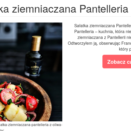
ka ziemniaczana Pantelleria
Sałatka ziemniaczana Panteller
Pantelleria – kuchnia, która ni
ziemniaczana z Pantellerii n
Odtworzyłem ją, obserwując Franc
który 
Zobacz ca
latka-ziemniaczana-pantelleria-z-oliwa-
ia/