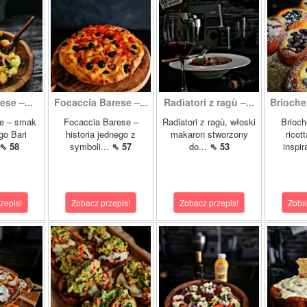
ese –...
Focaccia Barese –...
Radiatori z ragù –...
Brioche a
se – smak
Focaccia Barese –
Radiatori z ragù, włoski
Brioche
go Bari
historia jednego z
makaron stworzony
ricot
⇖ 58
symboli...
⇖ 57
do...
⇖ 53
inspir
zepis!
Zobacz przepis!
Zobacz przepis!
Zoba