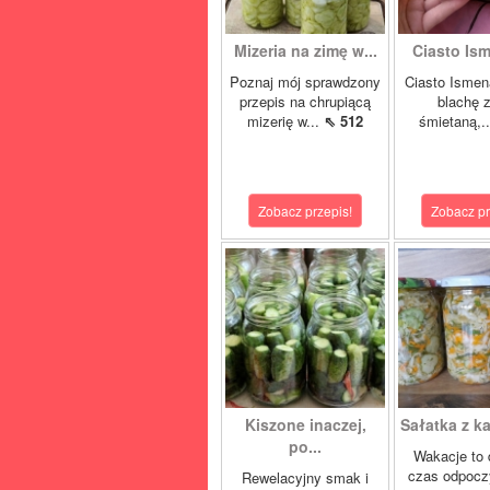
Mizeria na zimę w...
Ciasto Ism
Poznaj mój sprawdzony
Ciasto Ismen
przepis na chrupiącą
blachę z
mizerię w...
⇖ 512
śmietaną,.
Zobacz przepis!
Zobacz pr
Kiszone inaczej,
Sałatka z ka
po...
Wakacje to 
czas odpocz
Rewelacyjny smak i