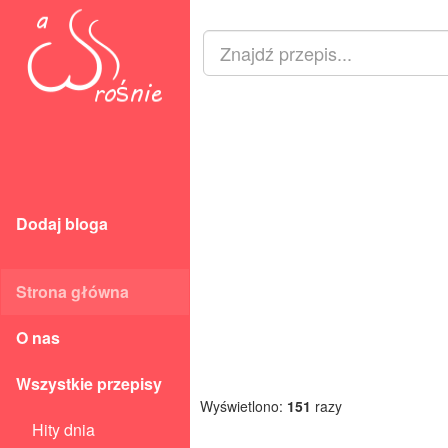
Dodaj bloga
Strona główna
O nas
Wszystkie przepisy
Wyświetlono:
151
razy
Hity dnia