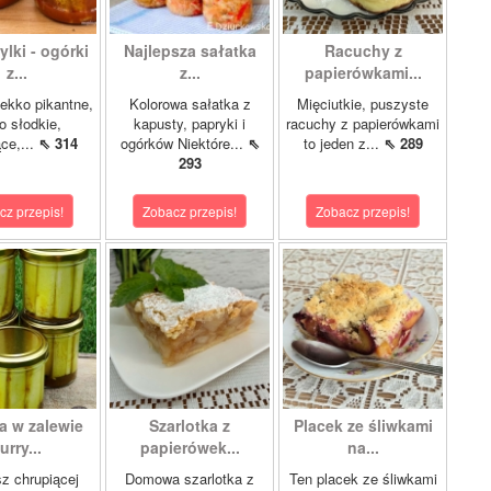
lki - ogórki
Najlepsza sałatka
Racuchy z
z...
z...
papierówkami...
ekko pikantne,
Kolorowa sałatka z
Mięciutkie, puszyste
o słodkie,
kapusty, papryki i
racuchy z papierówkami
ce,...
⇖ 314
ogórków Niektóre...
⇖
to jeden z...
⇖ 289
293
cz przepis!
Zobacz przepis!
Zobacz przepis!
a w zalewie
Szarlotka z
Placek ze śliwkami
urry...
papierówek...
na...
z chrupiącej
Domowa szarlotka z
Ten placek ze śliwkami