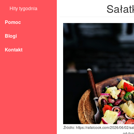
Sałat
Hity tygodnia
Pomoc
Blogi
Kontakt
Źródło: https://rafalcook.com/2026/06/02/sa
od-iluv