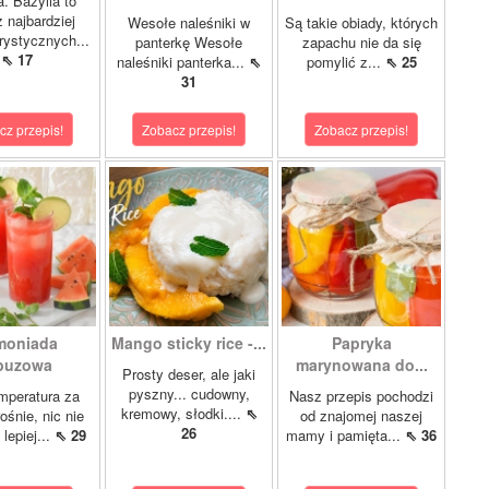
a. Bazylia to
z najbardziej
Wesołe naleśniki w
Są takie obiady, których
rystycznych...
panterkę Wesołe
zapachu nie da się
⇖ 17
naleśniki panterka...
⇖
pomylić z...
⇖ 25
31
cz przepis!
Zobacz przepis!
Zobacz przepis!
moniada
Mango sticky rice -...
Papryka
buzowa
marynowana do...
Prosty deser, ale jaki
pyszny... cudowny,
mperatura za
Nasz przepis pochodzi
kremowy, słodki....
⇖
ośnie, nic nie
od znajomej naszej
26
lepiej...
⇖ 29
mamy i pamięta...
⇖ 36