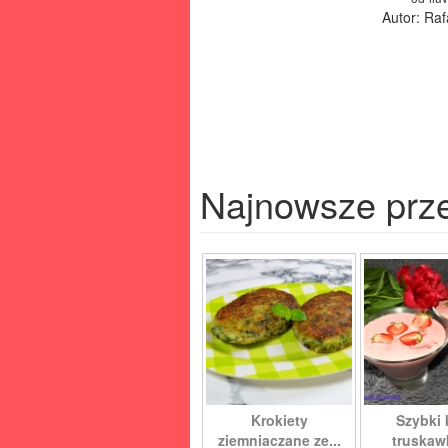
Autor: Ra
Najnowsze prz
Krokiety
Szybki
ziemniaczane ze...
truska