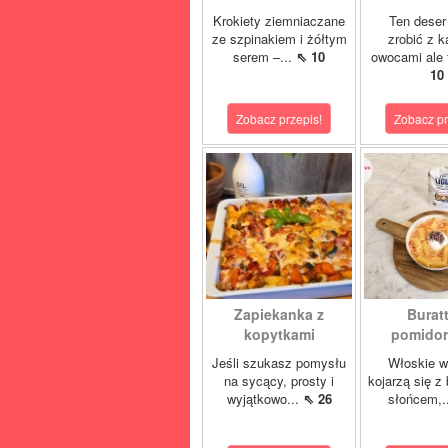
Krokiety ziemniaczane
Ten deser
ze szpinakiem i żółtym
zrobić z 
serem –...
⇖ 10
owocami ale 
10
Zobacz przepis!
Zobacz pr
Zapiekanka z
Buratt
kopytkami
pomidore
Jeśli szukasz pomysłu
Włoskie w
na sycący, prosty i
kojarzą się z
wyjątkowo...
⇖ 26
słońcem,.