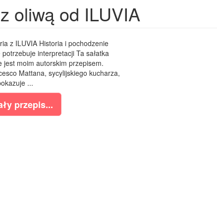
 z oliwą od ILUVIA
ia z ILUVIA Historia i pochodzenie
e potrzebuje interpretacji Ta sałatka
ie jest moim autorskim przepisem.
esco Mattana, sycylijskiego kucharza,
pokazuje ...
ły przepis...