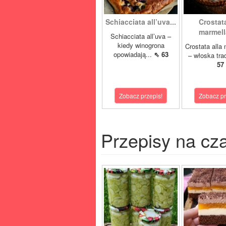
Schiacciata all’uva...
Crostata
marmella
Schiacciata all’uva –
kiedy winogrona
Crostata alla
opowiadają...
⇖ 63
– włoska tra
57
Zobacz przepis!
Zobacz pr
Przepisy na cz