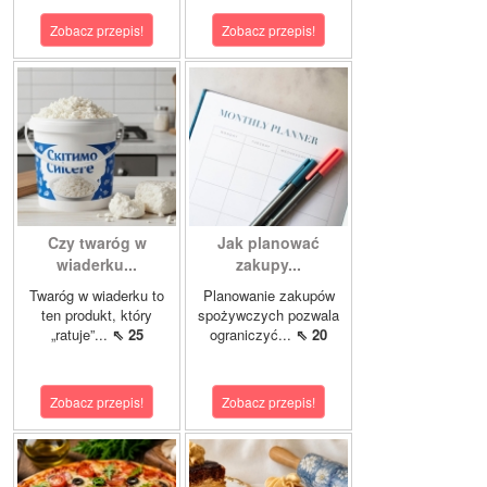
Zobacz przepis!
Zobacz przepis!
Czy twaróg w
Jak planować
wiaderku...
zakupy...
Twaróg w wiaderku to
Planowanie zakupów
ten produkt, który
spożywczych pozwala
„ratuje”...
⇖ 25
ograniczyć...
⇖ 20
Zobacz przepis!
Zobacz przepis!