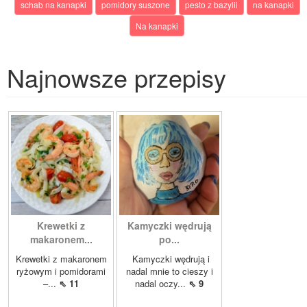
schab na kanapki
pomidory suszone
pesto z bazylii
na kanapki
Na kanapki
Najnowsze przepisy
Krewetki z
Kamyczki wędrują
makaronem...
po...
Krewetki z makaronem
Kamyczki wędrują i
ryżowym i pomidorami
nadal mnie to cieszy i
–...
⇖ 11
nadal oczy...
⇖ 9