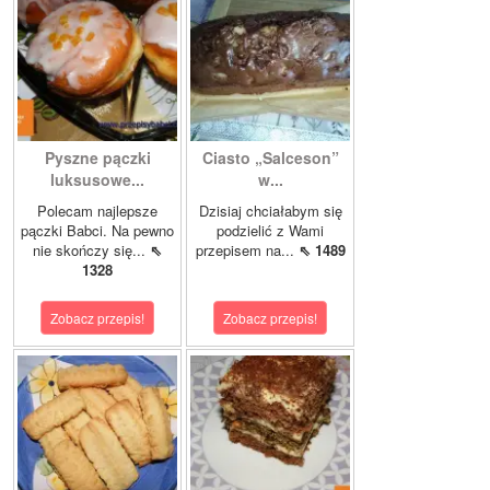
Pyszne pączki
Ciasto „Salceson”
luksusowe...
w...
Polecam najlepsze
Dzisiaj chciałabym się
pączki Babci. Na pewno
podzielić z Wami
nie skończy się...
⇖
przepisem na...
⇖ 1489
1328
Zobacz przepis!
Zobacz przepis!