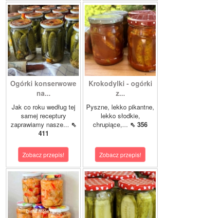
Ogórki konserwowe
Krokodylki - ogórki
na...
z...
Jak co roku według tej
Pyszne, lekko pikantne,
samej receptury
lekko słodkie,
zaprawiamy nasze...
⇖
chrupiące,...
⇖ 356
411
Zobacz przepis!
Zobacz przepis!