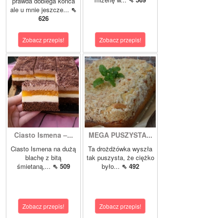
prawda dobiega końca
ale u mnie jeszcze...
⇖
626
Zobacz przepis!
Zobacz przepis!
Ciasto Ismena –...
MEGA PUSZYSTA...
Ciasto Ismena na dużą
Ta drożdżówka wyszła
blachę z bitą
tak puszysta, że ciężko
śmietaną,...
⇖ 509
było...
⇖ 492
Zobacz przepis!
Zobacz przepis!