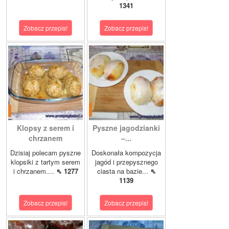
1341
Zobacz przepis!
Zobacz przepis!
Klopsy z serem i
Pyszne jagodzianki
chrzanem
–...
Dzisiaj polecam pyszne
Doskonała kompozycja
klopsiki z tartym serem
jagód i przepysznego
i chrzanem....
⇖ 1277
ciasta na bazie...
⇖
1139
Zobacz przepis!
Zobacz przepis!