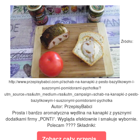
Źródło:
http://www.przepisybabci.com.pl/schab-na-kanapki-z-pesto-bazylikowym-i-
suszonymi-pomidorami-pychotka/?
utm_source=rss&utm_medium=rss&utm_campaign=schab-na-kanapki-z-pesto-
bazylikowym-i-suszonymi-pomidorami-pychotka
Autor: PrzepisyBabci
Prosta i bardzo aromatyczna wędlina na kanapki z pysznymi
dodatkami firmy „PONTI”. Wygląda efektownie i smakuje wybornie.
Polecam ???? Składniki:
Zobacz cały przepis...