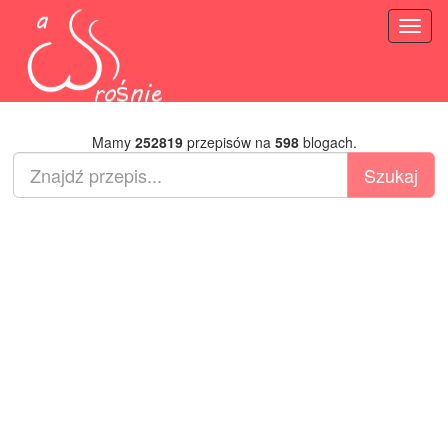
Toggl
naviga
Mamy
252819
przepisów na
598
blogach.