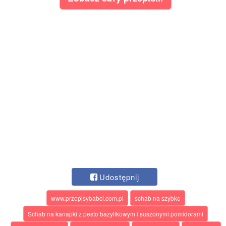
Udostępnij
www.przepisybabci.com.pl
schab na szybko
Schab na kanapki z pesto bazylikowym i suszonymi pomidorami