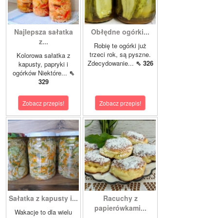
Najlepsza sałatka
Obłędne ogórki...
z...
Robię te ogórki już
trzeci rok, są pyszne.
Kolorowa sałatka z
Zdecydowanie...
⇖ 326
kapusty, papryki i
ogórków Niektóre...
⇖
329
Zobacz przepis!
Zobacz przepis!
Sałatka z kapusty i...
Racuchy z
papierówkami...
Wakacje to dla wielu