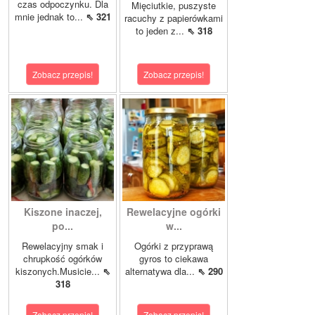
czas odpoczynku. Dla
Mięciutkie, puszyste
mnie jednak to...
⇖ 321
racuchy z papierówkami
to jeden z...
⇖ 318
Zobacz przepis!
Zobacz przepis!
Kiszone inaczej,
Rewelacyjne ogórki
po...
w...
Rewelacyjny smak i
Ogórki z przyprawą
chrupkość ogórków
gyros to ciekawa
kiszonych.Musicie...
⇖
alternatywa dla...
⇖ 290
318
Zobacz przepis!
Zobacz przepis!