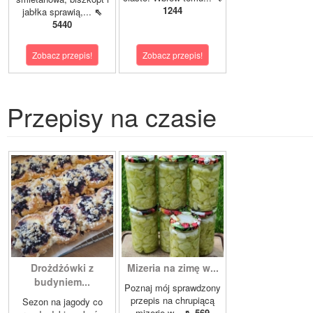
1244
jabłka sprawią,...
⇖
5440
Zobacz przepis!
Zobacz przepis!
Przepisy na czasie
Drożdżówki z
Mizeria na zimę w...
budyniem...
Poznaj mój sprawdzony
przepis na chrupiącą
Sezon na jagody co
mizerię w...
⇖ 569