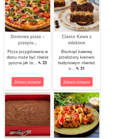
Domowa pizza –
Ciasto Kawa z
przepis...
mlekiem
Pizza przygotowana w
Biszkopt kawowy
domu może być równie
przełożony kremem
pyszna jak ta...
⇖ 23
budyniowym również
o...
⇖ 31
Zobacz przepis!
Zobacz przepis!