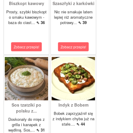
Biszkopt kawowy
Szaszłyki z karkówki
Prosty, szybki biszkopt
Nic nie smakuje latem
o smaku kawowym -
lepiej niż aromatyczne
baza do ciast...
⇖ 36
potrawy...
⇖ 39
Zobacz przepis!
Zobacz przepis!
Sos tzatziki po
Indyk z Bobem
polsku z...
Bobek zaprzyjaźnił się
z indykiem chyba już na
Doskonały do mięs z
stałe....
⇖ 44
grilla i kanapek z
wędliną. Sos,...
⇖ 31