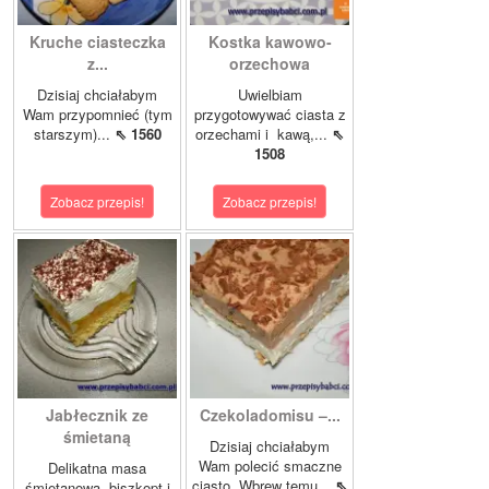
Kruche ciasteczka
Kostka kawowo-
z...
orzechowa
Dzisiaj chciałabym
Uwielbiam
Wam przypomnieć (tym
przygotowywać ciasta z
starszym)...
⇖ 1560
orzechami i kawą,...
⇖
1508
Zobacz przepis!
Zobacz przepis!
Jabłecznik ze
Czekoladomisu –...
śmietaną
Dzisiaj chciałabym
Wam polecić smaczne
Delikatna masa
ciasto. Wbrew temu...
⇖
śmietanowa, biszkopt i