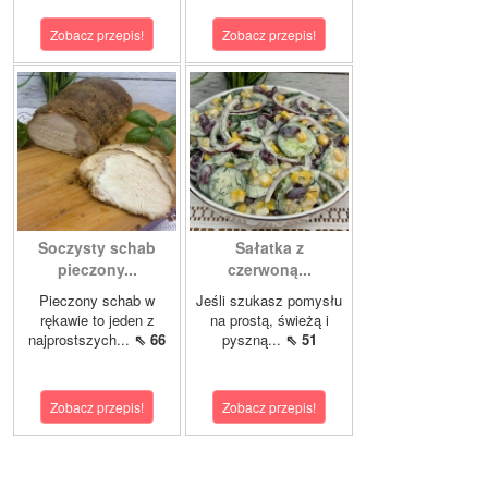
Zobacz przepis!
Zobacz przepis!
Soczysty schab
Sałatka z
pieczony...
czerwoną...
Pieczony schab w
Jeśli szukasz pomysłu
rękawie to jeden z
na prostą, świeżą i
najprostszych...
⇖ 66
pyszną...
⇖ 51
Zobacz przepis!
Zobacz przepis!