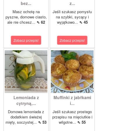
bez...
z...
Masz ochotę na
Jeśli szukasz pomysłu
pyszne, domowe ciasto,
na szybki, sycący i
ale nie chcesz...
⇖ 62
wyjątkowo...
⇖ 45
Zobacz przepis!
Zobacz przepis!
Lemoniada z
Muffinki z jabłkami
cytryną,...
i...
Domowa lemoniada z
Jeśli szukasz prostego
dodatkiem świeżej
przepisu na mięciutkie i
mięty, soczystej...
⇖ 53
wilgotne...
⇖ 55