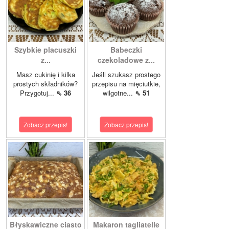
Szybkie placuszki
Babeczki
z...
czekoladowe z...
Masz cukinię i kilka
Jeśli szukasz prostego
prostych składników?
przepisu na mięciutkie,
Przygotuj...
⇖ 36
wilgotne...
⇖ 51
Zobacz przepis!
Zobacz przepis!
Błyskawiczne ciasto
Makaron tagliatelle