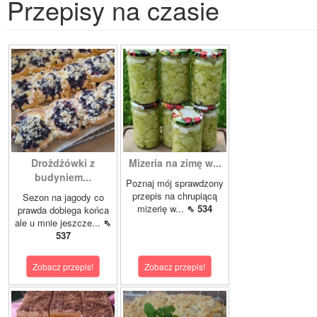
Przepisy na czasie
Drożdżówki z
Mizeria na zimę w...
budyniem...
Poznaj mój sprawdzony
przepis na chrupiącą
Sezon na jagody co
mizerię w...
⇖ 534
prawda dobiega końca
ale u mnie jeszcze...
⇖
537
Zobacz przepis!
Zobacz przepis!