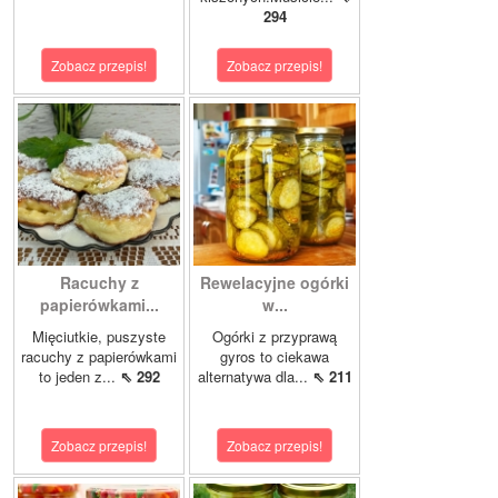
294
Zobacz przepis!
Zobacz przepis!
Racuchy z
Rewelacyjne ogórki
papierówkami...
w...
Mięciutkie, puszyste
Ogórki z przyprawą
racuchy z papierówkami
gyros to ciekawa
to jeden z...
⇖ 292
alternatywa dla...
⇖ 211
Zobacz przepis!
Zobacz przepis!