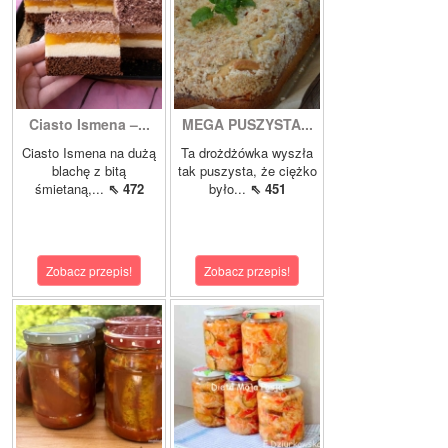
Ciasto Ismena –...
MEGA PUSZYSTA...
Ciasto Ismena na dużą
Ta drożdżówka wyszła
blachę z bitą
tak puszysta, że ciężko
śmietaną,...
⇖ 472
było...
⇖ 451
Zobacz przepis!
Zobacz przepis!