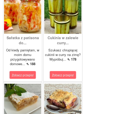
Sałatka z patisona
Cukinia w zalewie
do...
curry...
Od kiedy pamiętam, w
Szukasz chrupiącej
moim domu
cukinii w curry na zimę?
przygotowywano
Wypróbuj...
⇖ 178
domowe...
⇖ 188
Zobacz przepis!
Zobacz przepis!