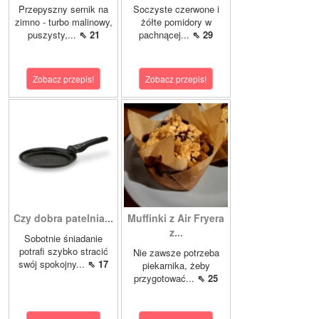
Przepyszny sernik na
Soczyste czerwone i
zimno - turbo malinowy,
żółte pomidory w
puszysty,...
⇖ 21
pachnącej...
⇖ 29
Zobacz przepis!
Zobacz przepis!
Czy dobra patelnia...
Muffinki z Air Fryera
z...
Sobotnie śniadanie
potrafi szybko stracić
Nie zawsze potrzeba
swój spokojny...
⇖ 17
piekarnika, żeby
przygotować...
⇖ 25