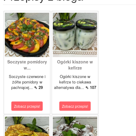
Soczyste pomidory
Ogórki kiszone w
w...
kefirze
Soczyste czerwone i
Ogórki kiszone w
żółte pomidory w
kefirze to ciekawa
pachnącej...
⇖ 29
alternatywa dla...
⇖ 107
Zobacz przepis!
Zobacz przepis!