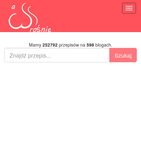
Toggl
naviga
Mamy
252792
przepisów na
598
blogach.