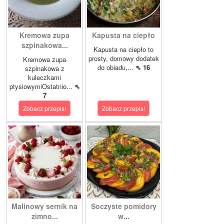
Kremowa zupa
Kapusta na ciepło
szpinakowa...
Kapusta na ciepło to
prosty, domowy dodatek
Kremowa zupa
do obiadu,...
⇖ 16
szpinakowa z
kuleczkami
ptysiowymiOstatnio...
⇖
7
Zobacz przepis!
Zobacz przepis!
Malinowy sernik na
Soczyste pomidory
zimno...
w...