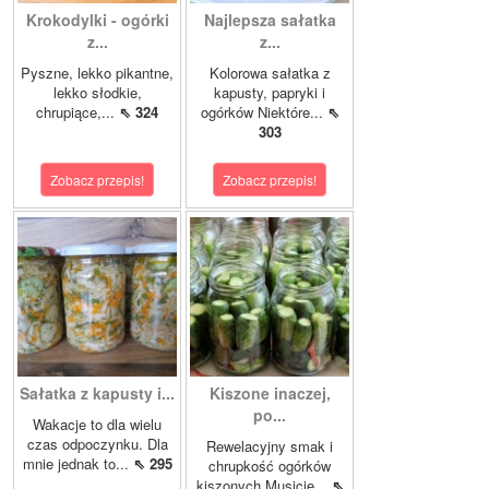
Krokodylki - ogórki
Najlepsza sałatka
z...
z...
Pyszne, lekko pikantne,
Kolorowa sałatka z
lekko słodkie,
kapusty, papryki i
chrupiące,...
⇖ 324
ogórków Niektóre...
⇖
303
Zobacz przepis!
Zobacz przepis!
Sałatka z kapusty i...
Kiszone inaczej,
po...
Wakacje to dla wielu
czas odpoczynku. Dla
Rewelacyjny smak i
mnie jednak to...
⇖ 295
chrupkość ogórków
kiszonych.Musicie...
⇖