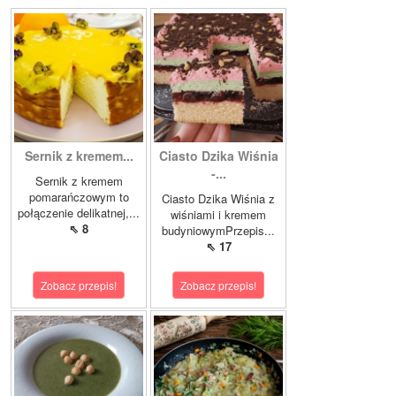
Sernik z kremem...
Ciasto Dzika Wiśnia
-...
Sernik z kremem
pomarańczowym to
Ciasto Dzika Wiśnia z
połączenie delikatnej,...
wiśniami i kremem
⇖ 8
budyniowymPrzepis...
⇖ 17
Zobacz przepis!
Zobacz przepis!