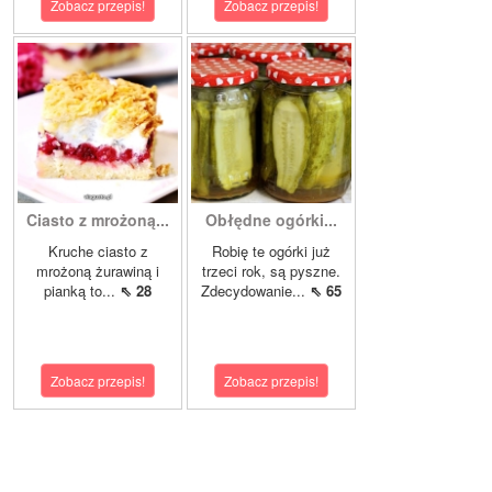
Zobacz przepis!
Zobacz przepis!
Ciasto z mrożoną...
Obłędne ogórki...
Kruche ciasto z
Robię te ogórki już
mrożoną żurawiną i
trzeci rok, są pyszne.
pianką to...
⇖ 28
Zdecydowanie...
⇖ 65
Zobacz przepis!
Zobacz przepis!