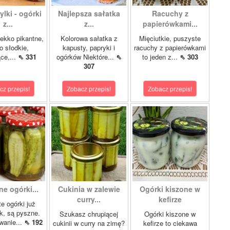
lki - ogórki
Najlepsza sałatka
Racuchy z
z...
z...
papierówkami...
ekko pikantne,
Kolorowa sałatka z
Mięciutkie, puszyste
o słodkie,
kapusty, papryki i
racuchy z papierówkami
ce,...
⇖ 331
ogórków Niektóre...
⇖
to jeden z...
⇖ 303
307
cz przepis!
Zobacz przepis!
Zobacz przepis!
e ogórki...
Cukinia w zalewie
Ogórki kiszone w
curry...
kefirze
te ogórki już
ok, są pyszne.
Szukasz chrupiącej
Ogórki kiszone w
wanie...
⇖ 192
cukinii w curry na zimę?
kefirze to ciekawa