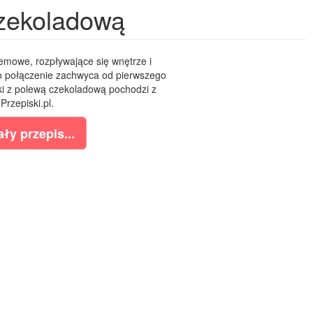
czekoladową
remowe, rozpływające się wnętrze i
o połączenie zachwyca od pierwszego
ski z polewą czekoladową pochodzi z
Przepiski.pl.
ły przepis...