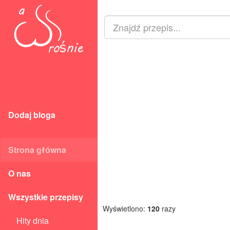
Dodaj bloga
Strona główna
O nas
Wszystkie przepisy
Wyświetlono:
120
razy
Hity dnia