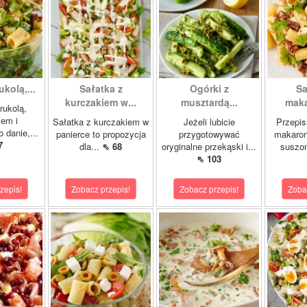
ukolą,...
Sałatka z
Ogórki z
Sa
kurczakiem w...
musztardą...
maka
rukolą,
iem i
Sałatka z kurczakiem w
Jeżeli lubicie
Przepis
 danie,...
panierce to propozycja
przygotowywać
makaron
7
dla...
⇖ 68
oryginalne przekąski i...
suszo
⇖ 103
zepis!
Zobacz przepis!
Zobacz przepis!
Zoba