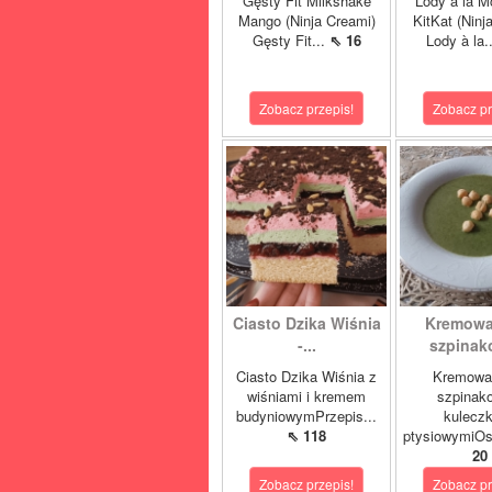
Gęsty Fit Milkshake
Lody à la M
Mango (Ninja Creami)
KitKat (Ninj
Gęsty Fit...
⇖ 16
Lody à la.
Zobacz przepis!
Zobacz pr
Ciasto Dzika Wiśnia
Kremowa
-...
szpinako
Ciasto Dzika Wiśnia z
Kremowa
wiśniami i kremem
szpinak
budyniowymPrzepis...
kulecz
⇖ 118
ptysiowymiOst
20
Zobacz przepis!
Zobacz pr