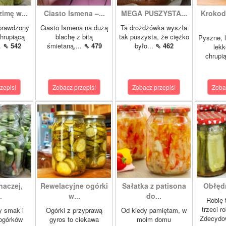
zimę w...
Ciasto Ismena –...
MEGA PUSZYSTA...
Krokody
prawdzony
Ciasto Ismena na dużą
Ta drożdżówka wyszła
chrupiącą
blachę z bitą
tak puszysta, że ciężko
Pyszne, l
..
⇖ 542
śmietaną,...
⇖ 479
było...
⇖ 462
lekk
chrupią
zepis!
Zobacz przepis!
Zobacz przepis!
Zoba
naczej,
Rewelacyjne ogórki
Sałatka z patisona
Obłędn
.
w...
do...
Robię 
trzeci r
y smak i
Ogórki z przyprawą
Od kiedy pamiętam, w
Zdecydo
ogórków
gyros to ciekawa
moim domu