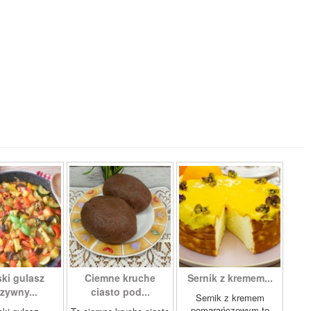
ki gulasz
Ciemne kruche
Sernik z kremem...
zywny...
ciasto pod...
Sernik z kremem
pomarańczowym to