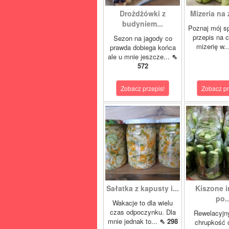
Drożdżówki z
Mizeria na 
budyniem...
Poznaj mój s
przepis na 
Sezon na jagody co
mizerię w.
prawda dobiega końca
ale u mnie jeszcze...
⇖
572
Zobacz przepis!
Zobacz pr
Sałatka z kapusty i...
Kiszone i
po..
Wakacje to dla wielu
czas odpoczynku. Dla
Rewelacyjn
mnie jednak to...
⇖ 298
chrupkość 