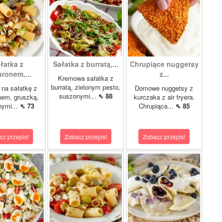
łatka z
Sałatka z burratą,...
Chrupiące nuggetsy
ronem,...
z...
Kremowa sałatka z
burratą, zielonym pesto,
 na sałatkę z
Domowe nuggetsy z
suszonymi...
⇖ 88
em, gruszką,
kurczaka z air fryera.
nymi...
⇖ 73
Chrupiąca...
⇖ 85
cz przepis!
Zobacz przepis!
Zobacz przepis!