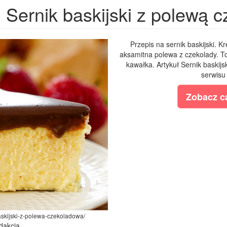
Sernik baskijski z polewą 
Przepis na sernik baskijski. K
aksamitna polewa z czekolady. T
kawałka. Artykuł Sernik baskij
serwisu 
Zobacz ca
-baskijski-z-polewa-czekoladowa/
dakcja