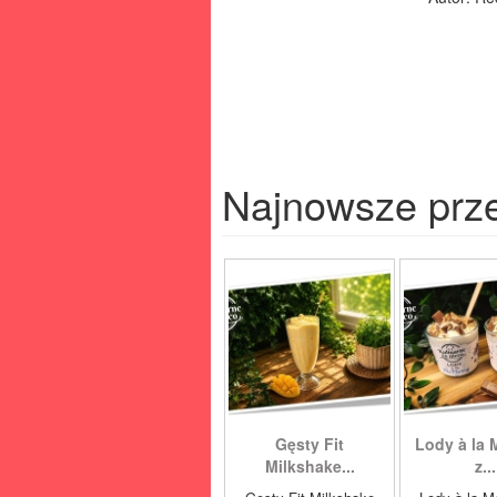
Najnowsze prz
Gęsty Fit
Lody à la 
Milkshake...
z...