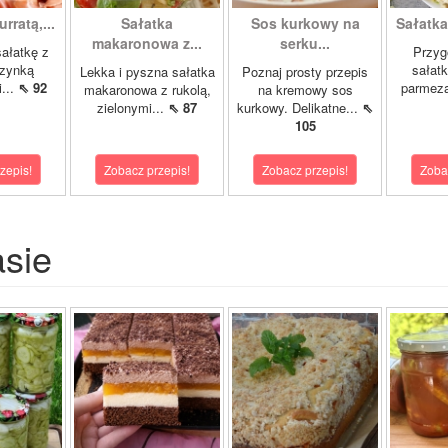
rratą,...
Sałatka
Sos kurkowy na
Sałatka 
makaronowa z...
serku...
sałatkę z
Przyg
szynką
sałatk
Lekka i pyszna sałatka
Poznaj prosty przepis
...
⇖ 92
parmez
makaronowa z rukolą,
na kremowy sos
zielonymi...
⇖ 87
kurkowy. Delikatne...
⇖
105
zepis!
Zobacz przepis!
Zobacz przepis!
Zoba
asie