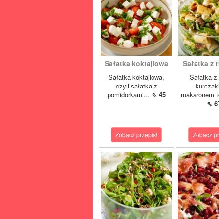
Sałatka koktajlowa
Sałatka z r
Sałatka koktajlowa,
Sałatka z 
czyli sałatka z
kurczak
pomidorkami...
⇖ 45
makaronem to
⇖ 6
Zobacz przepis!
Zobacz pr