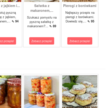
z jajkiem i...
Sałatka z
Pierogi z borówkami
makaronem,...
otuj pyszną
Najlepszy przepis na
ę z jajkiem,
pierogi z borówkami.
Szukasz pomysłu na
anem,...
⇖ 94
Dowiedz się,...
⇖ 95
pyszną sałatkę z
makaronem?...
⇖ 89
cz przepis!
Zobacz przepis!
Zobacz przepis!