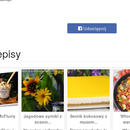
Udostępnij
episy
McFlurry
Jagodowe syrniki z
Sernik kokosowy z
Włos
sosem...
musem...
war