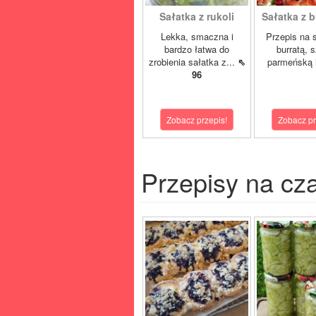
Sałatka z rukoli
Sałatka z bu
Lekka, smaczna i
Przepis na 
bardzo łatwa do
burratą, 
zrobienia sałatka z...
⇖
parmeńską i
96
Zobacz przepis!
Zobacz pr
Przepisy na cz