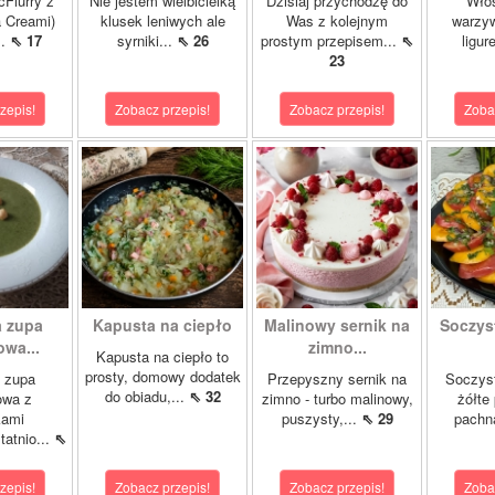
cFlurry z
Nie jestem wielbicielką
Dzisiaj przychodzę do
Włos
a Creami)
klusek leniwych ale
Was z kolejnym
warzyw
..
⇖ 17
syrniki...
⇖ 26
prostym przepisem...
⇖
ligur
23
zepis!
Zobacz przepis!
Zobacz przepis!
Zoba
 zupa
Kapusta na ciepło
Malinowy sernik na
Soczys
wa...
zimno...
Kapusta na ciepło to
prosty, domowy dodatek
 zupa
Przepyszny sernik na
Soczyst
do obiadu,...
⇖ 32
owa z
zimno - turbo malinowy,
żółte
kami
puszysty,...
⇖ 29
pachn
atnio...
⇖
zepis!
Zobacz przepis!
Zobacz przepis!
Zoba