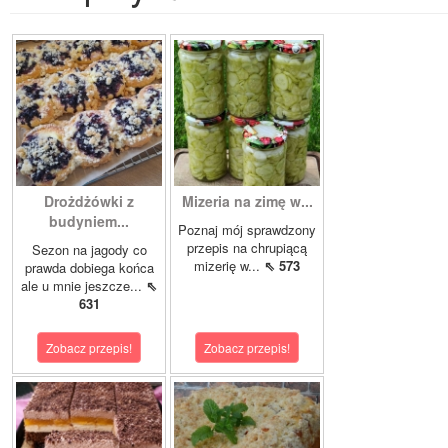
Drożdżówki z
Mizeria na zimę w...
budyniem...
Poznaj mój sprawdzony
przepis na chrupiącą
Sezon na jagody co
mizerię w...
⇖ 573
prawda dobiega końca
ale u mnie jeszcze...
⇖
631
Zobacz przepis!
Zobacz przepis!