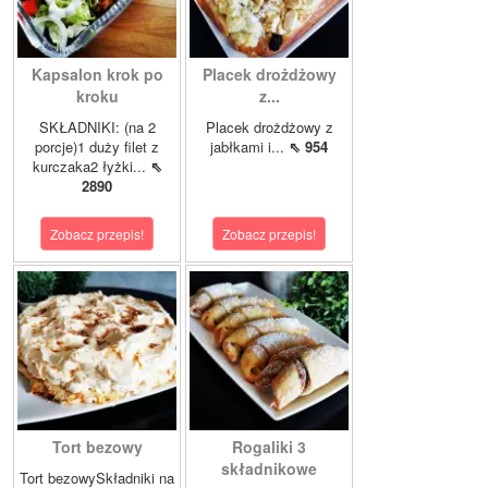
Kapsalon krok po
Placek drożdżowy
kroku
z...
SKŁADNIKI: (na 2
Placek drożdżowy z
porcje)1 duży filet z
jabłkami i...
⇖ 954
kurczaka2 łyżki...
⇖
2890
Zobacz przepis!
Zobacz przepis!
Tort bezowy
Rogaliki 3
składnikowe
Tort bezowySkładniki na