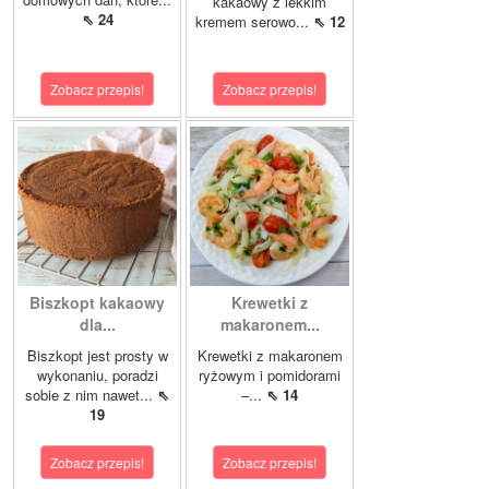
kakaowy z lekkim
⇖ 24
kremem serowo...
⇖ 12
Zobacz przepis!
Zobacz przepis!
Biszkopt kakaowy
Krewetki z
dla...
makaronem...
Biszkopt jest prosty w
Krewetki z makaronem
wykonaniu, poradzi
ryżowym i pomidorami
sobie z nim nawet...
⇖
–...
⇖ 14
19
Zobacz przepis!
Zobacz przepis!