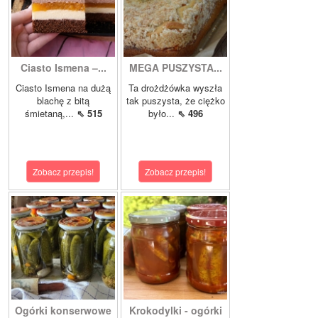
Ciasto Ismena –...
MEGA PUSZYSTA...
Ciasto Ismena na dużą
Ta drożdżówka wyszła
blachę z bitą
tak puszysta, że ciężko
śmietaną,...
⇖ 515
było...
⇖ 496
Zobacz przepis!
Zobacz przepis!
Ogórki konserwowe
Krokodylki - ogórki