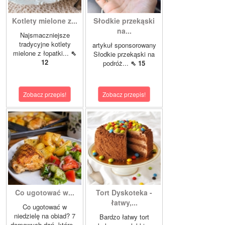
Kotlety mielone z...
Słodkie przekąski
na...
Najsmaczniejsze
tradycyjne kotlety
artykuł sponsorowany
mielone z łopatki...
⇖
Słodkie przekąski na
12
podróż...
⇖ 15
Zobacz przepis!
Zobacz przepis!
Co ugotować w...
Tort Dyskoteka -
łatwy,...
Co ugotować w
niedzielę na obiad? 7
Bardzo łatwy tort
domowych dań, które...