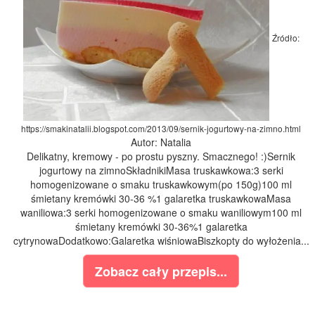
Źródło:
https://smakinatalii.blogspot.com/2013/09/sernik-jogurtowy-na-zimno.html
Autor: Natalia
Delikatny, kremowy - po prostu pyszny. Smacznego! :)Sernik
jogurtowy na zimnoSkładnikiMasa truskawkowa:3 serki
homogenizowane o smaku truskawkowym(po 150g)100 ml
śmietany kremówki 30-36 %1 galaretka truskawkowaMasa
waniliowa:3 serki homogenizowane o smaku waniliowym100 ml
śmietany kremówki 30-36%1 galaretka
cytrynowaDodatkowo:Galaretka wiśniowaBiszkopty do wyłożenia...
Zobacz cały przepis...