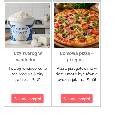
Czy twaróg w
Domowa pizza –
wiaderku...
przepis...
Twaróg w wiaderku to
Pizza przygotowana w
ten produkt, który
domu może być równie
„ratuje”...
⇖ 31
pyszna jak ta...
⇖ 29
Zobacz przepis!
Zobacz przepis!