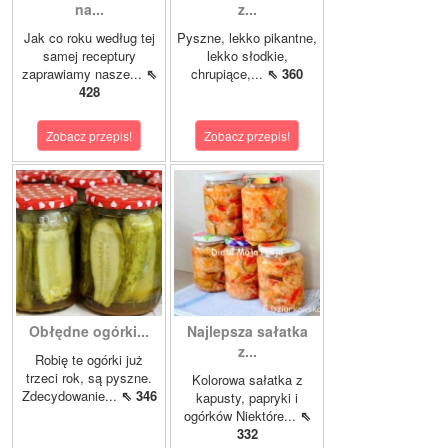
na...
z...
Jak co roku według tej
Pyszne, lekko pikantne,
samej receptury
lekko słodkie,
zaprawiamy nasze...
⇖
chrupiące,...
⇖ 360
428
Zobacz przepis!
Zobacz przepis!
Obłędne ogórki...
Najlepsza sałatka
z...
Robię te ogórki już
trzeci rok, są pyszne.
Kolorowa sałatka z
Zdecydowanie...
⇖ 346
kapusty, papryki i
ogórków Niektóre...
⇖
332