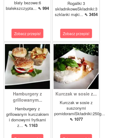
blaty bezowe:6
Rogaliki 3
białekszczypta...
⇖ 994
składnikoweSkładniki:3
szklanki mąki...
⇖ 3454
Zobacz przepis!
Zobacz przepis!
Hamburgery z
Kurczak w sosie z...
grillowanym...
Kurczak w sosie z
suszonymi
Hamburgery z
pomidoramiSkładniki:250g...
grillowanym kurczakiem
⇖ 1077
i domowymi frytkami
z...
⇖ 1163