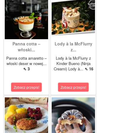
Panna cotta –
Lody à la McFlurry
włoski...
z...
Panna cotta amaretto –
Lody à la McFlurry z
włoski deser w nowej...
Kinder Bueno (Ninja
⇖ 3
Creami) Lody à...
⇖ 16
Zobacz przepis!
Zobacz przepis!