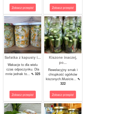
Zobacz przepis!
Zobacz przepis!
Sałatka z kapusty i...
Kiszone inaczej,
po...
Wakacje to dla wielu
czas odpoczynku. Dla
Rewelacyjny smak i
mnie jednak to...
⇖ 325
chrupkość ogórków
kiszonych.Musicie...
⇖
322
Zobacz przepis!
Zobacz przepis!