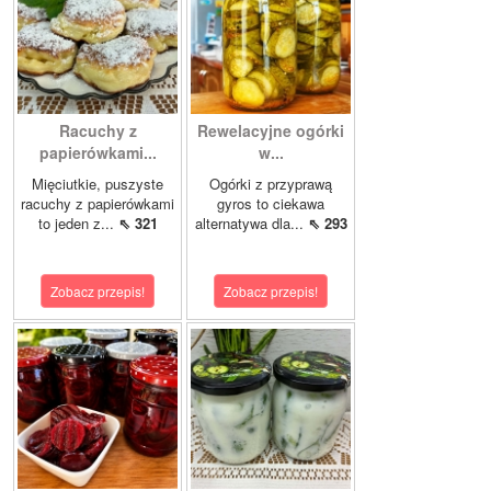
Racuchy z
Rewelacyjne ogórki
papierówkami...
w...
Mięciutkie, puszyste
Ogórki z przyprawą
racuchy z papierówkami
gyros to ciekawa
to jeden z...
⇖ 321
alternatywa dla...
⇖ 293
Zobacz przepis!
Zobacz przepis!