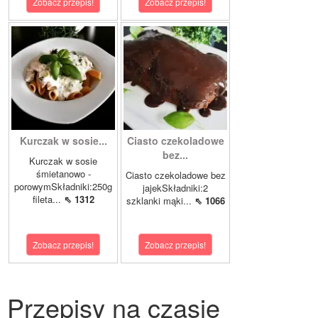
Zobacz przepis!
Zobacz przepis!
Kurczak w sosie...
Ciasto czekoladowe
bez...
Kurczak w sosie
śmietanowo -
Ciasto czekoladowe bez
porowymSkładniki:250g
jajekSkładniki:2
fileta...
⇖ 1312
szklanki mąki...
⇖ 1066
Zobacz przepis!
Zobacz przepis!
Przepisy na czasie