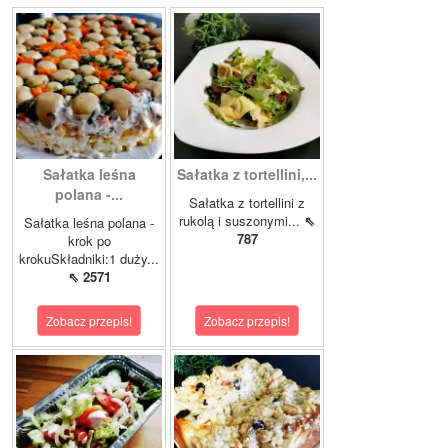
Sałatka leśna
Sałatka z tortellini,...
polana -...
Sałatka z tortellini z
rukolą i suszonymi...
⇖
Sałatka leśna polana -
787
krok po
krokuSkładniki:1 duży...
⇖ 2571
Zobacz przepis!
Zobacz przepis!