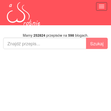
Toggl
naviga
Mamy
252824
przepisów na
598
blogach.