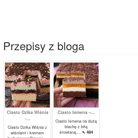
Przepisy z bloga
Ciasto Dzika Wiśnia
Ciasto Ismena –...
-...
Ciasto Ismena na dużą
blachę z bitą
Ciasto Dzika Wiśnia z
śmietaną,...
⇖ 484
wiśniami i kremem