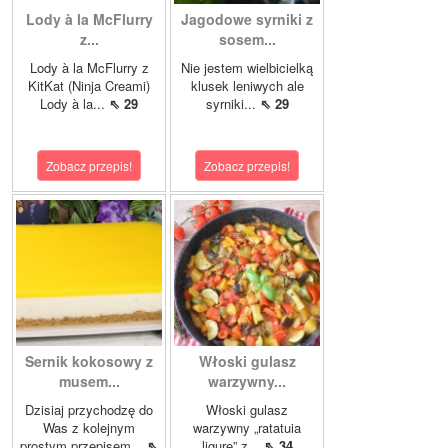
Lody à la McFlurry
Jagodowe syrniki z
z...
sosem...
Lody à la McFlurry z
Nie jestem wielbicielką
KitKat (Ninja Creami)
klusek leniwych ale
Lody à la...
⇖ 29
syrniki...
⇖ 29
Zobacz przepis!
Zobacz przepis!
Sernik kokosowy z
Włoski gulasz
musem...
warzywny...
Dzisiaj przychodzę do
Włoski gulasz
Was z kolejnym
warzywny „ratatuia
prostym przepisem...
⇖
ligure” z...
⇖ 34