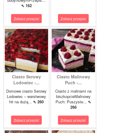
budyniowymPrzepis...
⇖ 162
Zobacz przepis!
Zobacz przepis!
Ciasto Serowy
Ciasto Malinowy
Lodowiec -...
Puch -...
Domowe ciasto Serowy
Ciasto z malinami na
Lodowiec – warstwowy
biszkopcieMalinowy
hit na dużą...
⇖ 260
Puch: Puszyste...
⇖
266
Zobacz przepis!
Zobacz przepis!