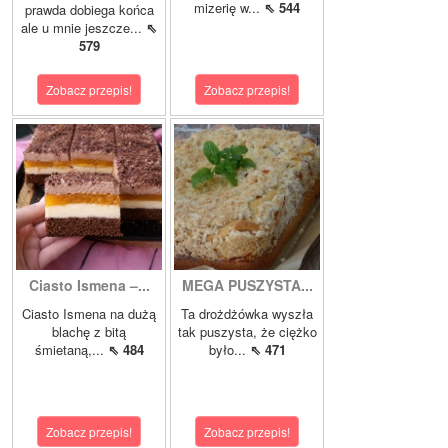
mizerię w...
⇖ 544
prawda dobiega końca
ale u mnie jeszcze...
⇖
579
Zobacz przepis!
Zobacz przepis!
Ciasto Ismena –...
MEGA PUSZYSTA...
Ciasto Ismena na dużą
Ta drożdżówka wyszła
blachę z bitą
tak puszysta, że ciężko
śmietaną,...
⇖ 484
było...
⇖ 471
Zobacz przepis!
Zobacz przepis!