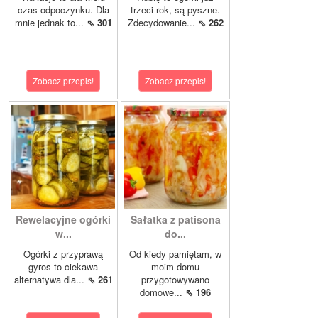
czas odpoczynku. Dla
trzeci rok, są pyszne.
mnie jednak to...
⇖ 301
Zdecydowanie...
⇖ 262
Zobacz przepis!
Zobacz przepis!
Rewelacyjne ogórki
Sałatka z patisona
w...
do...
Ogórki z przyprawą
Od kiedy pamiętam, w
gyros to ciekawa
moim domu
alternatywa dla...
⇖ 261
przygotowywano
domowe...
⇖ 196