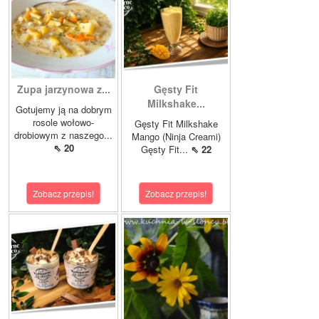
Zupa jarzynowa z...
Gęsty Fit
Milkshake...
Gotujemy ją na dobrym
rosole wołowo-
Gęsty Fit Milkshake
drobiowym z naszego...
Mango (Ninja Creami)
⇖ 20
Gęsty Fit...
⇖ 22
Zobacz przepis!
Zobacz przepis!