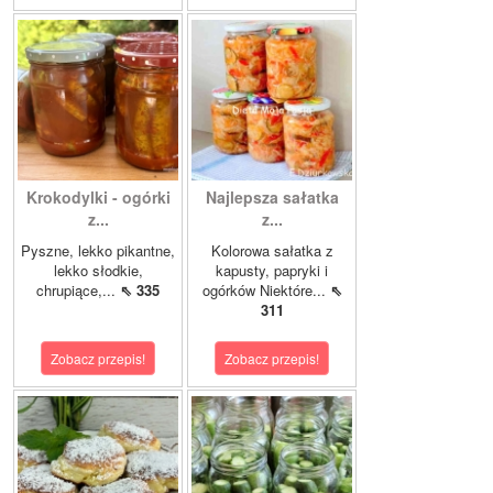
Krokodylki - ogórki
Najlepsza sałatka
z...
z...
Pyszne, lekko pikantne,
Kolorowa sałatka z
lekko słodkie,
kapusty, papryki i
chrupiące,...
⇖ 335
ogórków Niektóre...
⇖
311
Zobacz przepis!
Zobacz przepis!