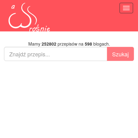
Toggl
naviga
Mamy
252802
przepisów na
598
blogach.