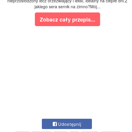
nieprzosłodzony lecz orzeźwiający i lekki, idealny na ciepłe dni.Z
jakiego sera sernik na zimno?Mój...
Zobacz cały przepis...
Udostępnij