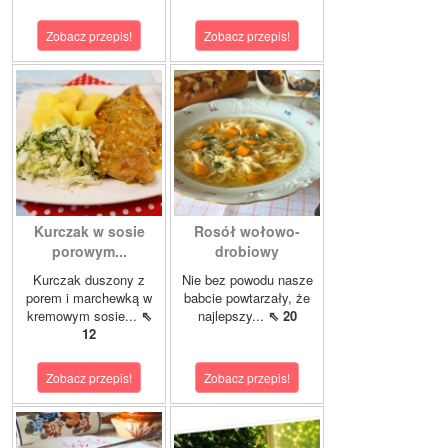
Zobacz przepis!
Zobacz przepis!
Kurczak w sosie
Rosół wołowo-
porowym...
drobiowy
Kurczak duszony z
Nie bez powodu nasze
porem i marchewką w
babcie powtarzały, że
kremowym sosie...
⇖
najlepszy...
⇖ 20
12
Zobacz przepis!
Zobacz przepis!