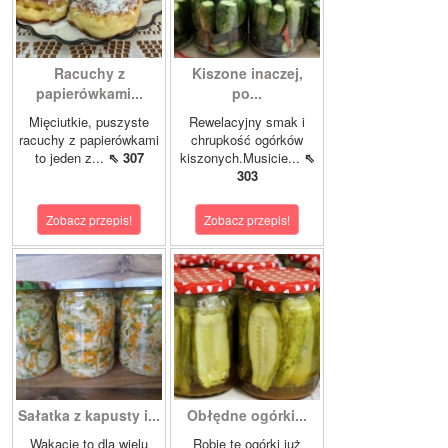
Racuchy z
Kiszone inaczej,
papierówkami...
po...
Mięciutkie, puszyste
Rewelacyjny smak i
racuchy z papierówkami
chrupkość ogórków
to jeden z...
⇖ 307
kiszonych.Musicie...
⇖
303
Zobacz przepis!
Zobacz przepis!
Sałatka z kapusty i...
Obłędne ogórki...
Wakacje to dla wielu
Robię te ogórki już