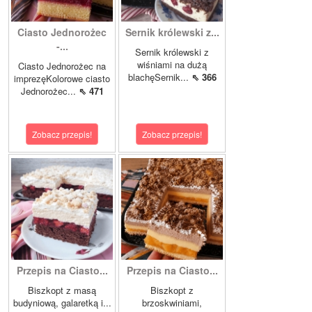
Ciasto Jednorożec
Sernik królewski z...
-...
Sernik królewski z
wiśniami na dużą
Ciasto Jednorożec na
blachęSernik...
⇖ 366
imprezęKolorowe ciasto
Jednorożec...
⇖ 471
Zobacz przepis!
Zobacz przepis!
Przepis na Ciasto...
Przepis na Ciasto...
Biszkopt z masą
Biszkopt z
budyniową, galaretką i...
brzoskwiniami,