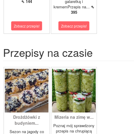
⇖ 144
galaretką i
krememPrzepis na...
⇖
395
Zobacz przepis!
Zobacz przepis!
Przepisy na czasie
Drożdżówki z
Mizeria na zimę w...
budyniem...
Poznaj mój sprawdzony
przepis na chrupiącą
Sezon na jagody co