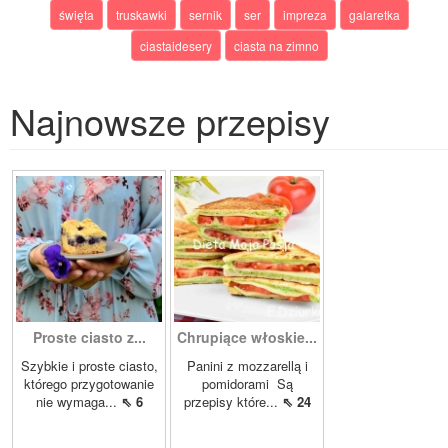
święta
truskawki
sernik
ser
impreza
galaretka
ciastaidesery
ciasta na zimno
Najnowsze przepisy
Proste ciasto z...
Chrupiące włoskie...
Szybkie i proste ciasto,
Panini z mozzarellą i
którego przygotowanie
pomidorami Są
nie wymaga...
⇖ 6
przepisy które...
⇖ 24