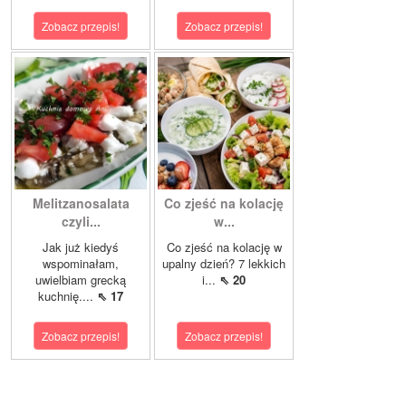
Zobacz przepis!
Zobacz przepis!
Melitzanosalata
Co zjeść na kolację
czyli...
w...
Jak już kiedyś
Co zjeść na kolację w
wspominałam,
upalny dzień? 7 lekkich
uwielbiam grecką
i...
⇖ 20
kuchnię....
⇖ 17
Zobacz przepis!
Zobacz przepis!