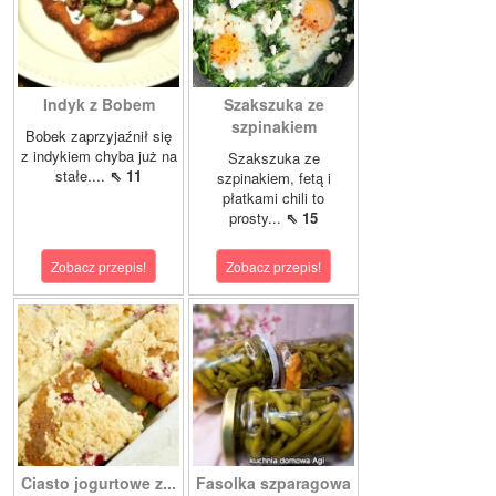
Indyk z Bobem
Szakszuka ze
szpinakiem
Bobek zaprzyjaźnił się
z indykiem chyba już na
Szakszuka ze
stałe....
⇖ 11
szpinakiem, fetą i
płatkami chili to
prosty...
⇖ 15
Zobacz przepis!
Zobacz przepis!
Ciasto jogurtowe z...
Fasolka szparagowa