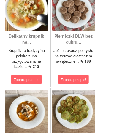
Delikatny krupnik
Pierniczki BLW bez
na...
cukru...
Krupnik to tradycyjna
Jeśli szukasz pomysłu
polska zupa
na zdrowe ciasteczka
przygotowana na
świąteczne...
⇖ 199
bazie...
⇖ 215
Zobacz przepis!
Zobacz przepis!