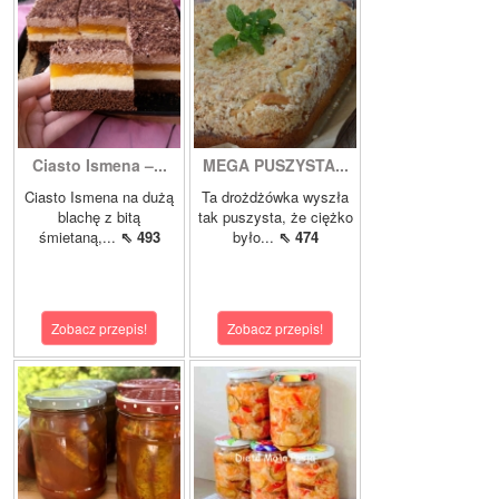
Ciasto Ismena –...
MEGA PUSZYSTA...
Ciasto Ismena na dużą
Ta drożdżówka wyszła
blachę z bitą
tak puszysta, że ciężko
śmietaną,...
⇖ 493
było...
⇖ 474
Zobacz przepis!
Zobacz przepis!