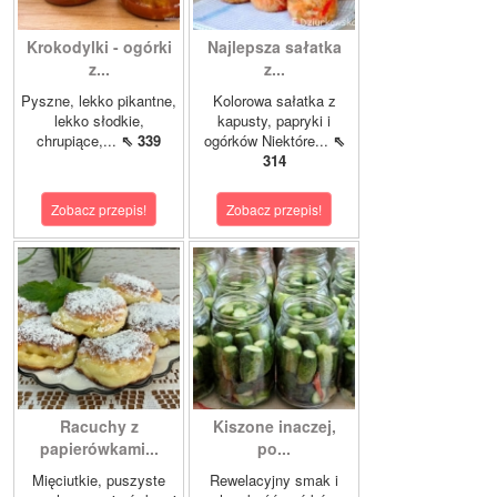
Krokodylki - ogórki
Najlepsza sałatka
z...
z...
Pyszne, lekko pikantne,
Kolorowa sałatka z
lekko słodkie,
kapusty, papryki i
chrupiące,...
⇖ 339
ogórków Niektóre...
⇖
314
Zobacz przepis!
Zobacz przepis!
Racuchy z
Kiszone inaczej,
papierówkami...
po...
Mięciutkie, puszyste
Rewelacyjny smak i