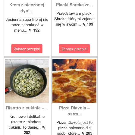
Krem z pieczonej
Placki Shreka ze...
dyni...
Przedstawiam placki
Shreka którymi zajadał
Jesienna zupa której nie
się w swoim...
⇖ 199
może zabraknąć w
menu...
⇖ 192
Zobacz przepis!
Zobacz przepis!
Risotto z cukinią –...
Pizza Diavola –
ostra...
Kremowe i delikatne
risotto z talarkami
Pizza Diavola jest to
cukinii. To danie...
⇖
pizza polecana dla
202
osób, które...
⇖ 205