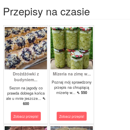
Przepisy na czasie
Drożdżówki z
Mizeria na zimę w...
budyniem...
Poznaj mój sprawdzony
przepis na chrupiącą
Sezon na jagody co
mizerię w...
⇖ 550
prawda dobiega końca
ale u mnie jeszcze...
⇖
600
Zobacz przepis!
Zobacz przepis!