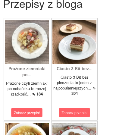
Przepisy z bloga
Prażone ziemniaki
Ciasto 3 Bit bez...
po...
Ciasto 3 Bit bez
pieczenia to jeden z
Prażone czyli ziemniaki
najpopularniejszych...
⇖
po cabańsku to raczej
204
rzadkość...
⇖ 184
Zobacz przepis!
Zobacz przepis!