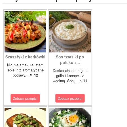
Szaszłyki z karkówki
Sos tzatziki po
polsku z...
Nic nie smakuje latem
lepiej niż aromatyczne
Doskonały do mięs z
potrawy...
⇖ 12
grilla i kanapek z
wędliną. Sos,...
⇖ 11
Zobacz przepis!
Zobacz przepis!