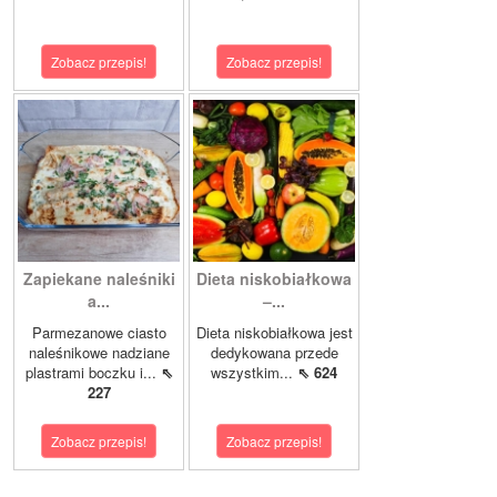
Zobacz przepis!
Zobacz przepis!
Zapiekane naleśniki
Dieta niskobiałkowa
a...
–...
Parmezanowe ciasto
Dieta niskobiałkowa jest
naleśnikowe nadziane
dedykowana przede
plastrami boczku i...
⇖
wszystkim...
⇖ 624
227
Zobacz przepis!
Zobacz przepis!