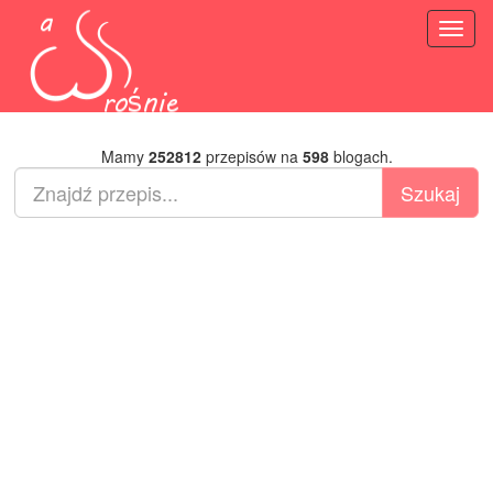
Toggl
naviga
Mamy
252812
przepisów na
598
blogach.