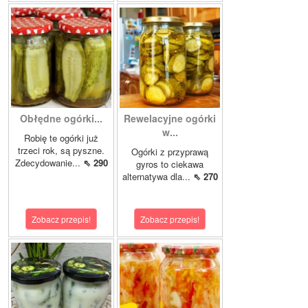
Obłędne ogórki...
Rewelacyjne ogórki
w...
Robię te ogórki już
trzeci rok, są pyszne.
Ogórki z przyprawą
Zdecydowanie...
⇖ 290
gyros to ciekawa
alternatywa dla...
⇖ 270
Zobacz przepis!
Zobacz przepis!