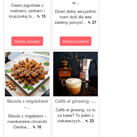
w...
Ciasto jogurtowe z
malinami, serkiem i
Dzień dobry wszystkim
kruszonką to...
⇖ 15
mam dziś dla was
świetny pomysł...
⇖ 27
Zobacz przepis!
Zobacz przepis!
Sboula z migdałami
Caffè al ginseng –...
–...
Caffè al ginseng, co to
za kawa? To jeden z
Sboula z migdałami –
ciekawszych...
⇖ 23
marokańskie chruściki
Cienkie,...
⇖ 16