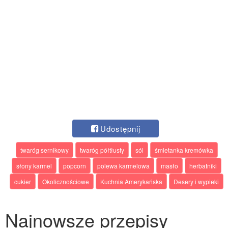
Udostępnij
twaróg sernikowy
twaróg półtłusty
sól
śmietanka kremówka
słony karmel
popcorn
polewa karmelowa
masło
herbatniki
cukier
Okolicznościowe
Kuchnia Amerykańska
Desery i wypieki
Najnowsze przepisy