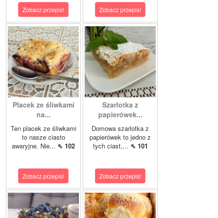
Zobacz przepis!
Zobacz przepis!
Placek ze śliwkami
Szarlotka z
na...
papierówek...
Ten placek ze śliwkami
Domowa szarlotka z
to nasze ciasto
papierówek to jedno z
awaryjne. Nie...
⇖ 102
tych ciast,...
⇖ 101
Zobacz przepis!
Zobacz przepis!