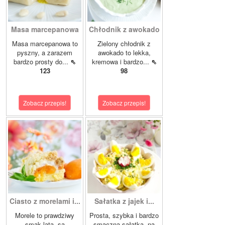
Masa marcepanowa
Chłodnik z awokado
Masa marcepanowa to
Zielony chłodnik z
pyszny, a zarazem
awokado to lekka,
bardzo prosty do...
⇖
kremowa i bardzo...
⇖
123
98
Zobacz przepis!
Zobacz przepis!
Ciasto z morelami i...
Sałatka z jajek i...
Morele to prawdziwy
Prosta, szybka i bardzo
smak lata, są
smaczna sałatka, na