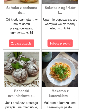
Sałatka z patisona
Sałatka z ogórków
do...
i...
Od kiedy pamiętam, w
Upał nie odpuszcza, ale
moim domu
warzywa wciąż rosną,
przygotowywano
więc w...
⇖ 47
domowe...
⇖ 35
Zobacz przepis!
Zobacz przepis!
Babeczki
Makaron z
czekoladowe z...
kurczakiem,...
Jeśli szukasz prostego
Makaron z kurczakiem,
przepisu na mięciutkie,
czerwonym pesto i