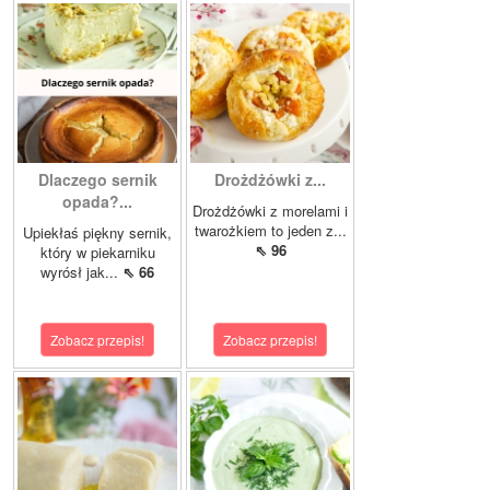
Dlaczego sernik
Drożdżówki z...
opada?...
Drożdżówki z morelami i
twarożkiem to jeden z...
Upiekłaś piękny sernik,
⇖ 96
który w piekarniku
wyrósł jak...
⇖ 66
Zobacz przepis!
Zobacz przepis!