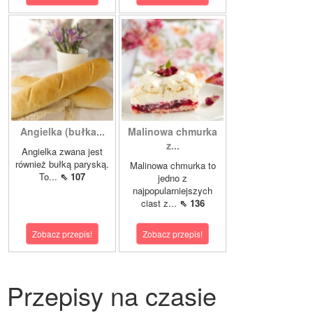
Angielka (bułka...
Malinowa chmurka
z...
Angielka zwana jest
również bułką paryską.
Malinowa chmurka to
To...
⇖ 107
jedno z
najpopularniejszych
ciast z...
⇖ 136
Zobacz przepis!
Zobacz przepis!
Przepisy na czasie