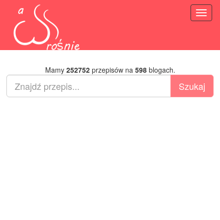
Toggl
naviga
Mamy
252752
przepisów na
598
blogach.