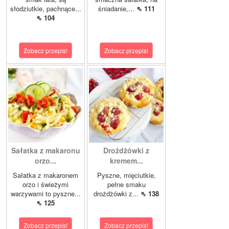
słodziutkie, pachnące...
śniadanie,...
⇖ 111
⇖ 104
Zobacz przepis!
Zobacz przepis!
Sałatka z makaronu
Drożdżówki z
orzo...
kremem...
Sałatka z makaronem
Pyszne, mięciutkie,
orzo i świeżymi
pełne smaku
warzywami to pyszne...
drożdżówki z...
⇖ 138
⇖ 125
Zobacz przepis!
Zobacz przepis!