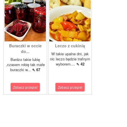
Buraczki w occie
Leczo z cukinią
do...
W takie upalne dni, jak
nic leczo będzie trafnym
Bardzo takie lubię
wyborem....
⇖ 42
,czasem robię tak małe
buraczki w...
⇖ 67
Zobacz przepis!
Zobacz przepis!