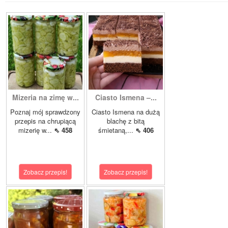
Mizeria na zimę w...
Ciasto Ismena –...
Poznaj mój sprawdzony
Ciasto Ismena na dużą
przepis na chrupiącą
blachę z bitą
mizerię w...
⇖ 458
śmietaną,...
⇖ 406
Zobacz przepis!
Zobacz przepis!