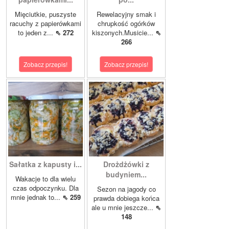
Mięciutkie, puszyste
Rewelacyjny smak i
racuchy z papierówkami
chrupkość ogórków
to jeden z...
⇖ 272
kiszonych.Musicie...
⇖
266
Zobacz przepis!
Zobacz przepis!
Sałatka z kapusty i...
Drożdżówki z
budyniem...
Wakacje to dla wielu
czas odpoczynku. Dla
Sezon na jagody co
mnie jednak to...
⇖ 259
prawda dobiega końca
ale u mnie jeszcze...
⇖
148