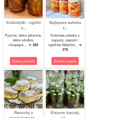
Krokodylki - ogórki
Najlepsza sałatka
z...
z...
Pyszne, lekko pikantne,
Kolorowa sałatka z
lekko słodkie,
kapusty, papryki i
chrupiące,...
⇖ 285
ogórków Niektóre...
⇖
278
Zobacz przepis!
Zobacz przepis!
Racuchy z
Kiszone inaczej,
papierówkami...
po...