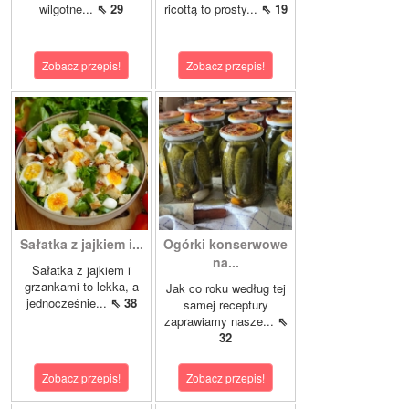
wilgotne...
⇖ 29
ricottą to prosty...
⇖ 19
Zobacz przepis!
Zobacz przepis!
Sałatka z jajkiem i...
Ogórki konserwowe
na...
Sałatka z jajkiem i
grzankami to lekka, a
Jak co roku według tej
jednocześnie...
⇖ 38
samej receptury
zaprawiamy nasze...
⇖
32
Zobacz przepis!
Zobacz przepis!