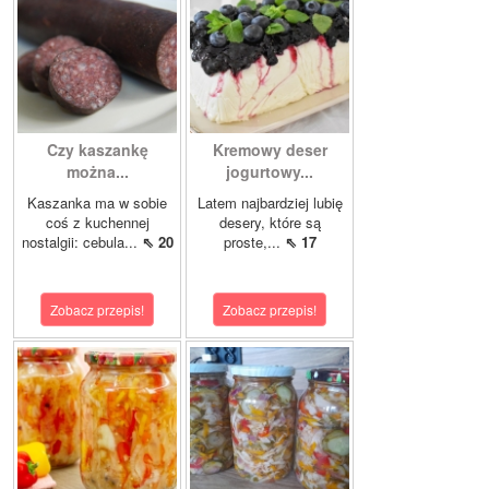
Czy kaszankę
Kremowy deser
można...
jogurtowy...
Kaszanka ma w sobie
Latem najbardziej lubię
coś z kuchennej
desery, które są
nostalgii: cebula...
⇖ 20
proste,...
⇖ 17
Zobacz przepis!
Zobacz przepis!