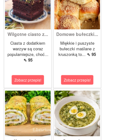
Wilgotne ciasto z...
Domowe bułeczki...
Ciasta z dodatkiem
Miękkie i puszyste
warzyw są coraz
bułeczki maślane z
popularniejsze, choć...
kruszonką to...
⇖ 95
⇖ 95
Zobacz przepis!
Zobacz przepis!