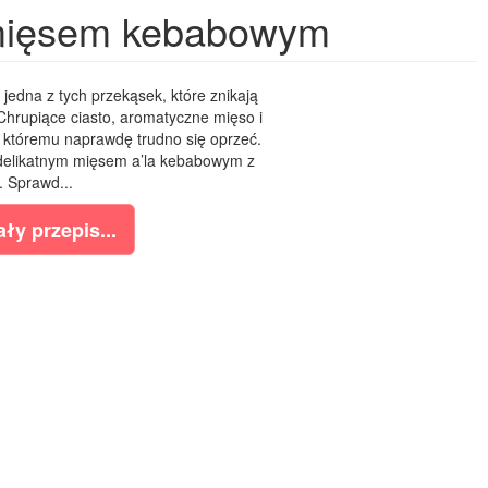
z mięsem kebabowym
o jedna z tych przekąsek, które znikają
Chrupiące ciasto, aromatyczne mięso i
, któremu naprawdę trudno się oprzeć.
 delikatnym mięsem a’la kebabowym z
. Sprawd...
ły przepis...