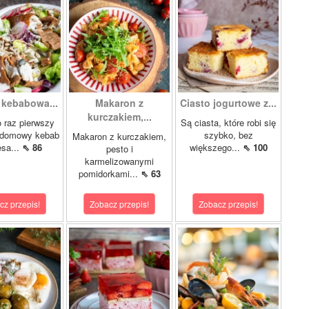
 kebabowa...
Makaron z
Ciasto jogurtowe z...
kurczakiem,...
 raz pierwszy
Są ciasta, które robi się
 domowy kebab
szybko, bez
Makaron z kurczakiem,
ęsa...
⇖ 86
większego...
⇖ 100
pesto i
karmelizowanymi
pomidorkami...
⇖ 63
cz przepis!
Zobacz przepis!
Zobacz przepis!