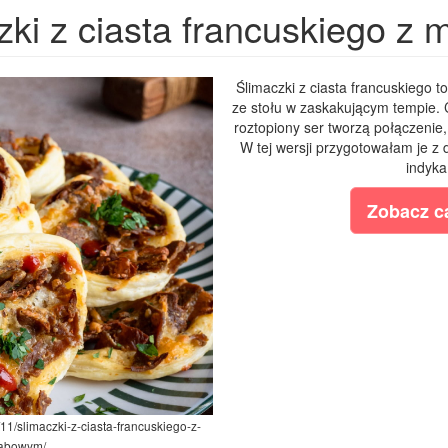
zki z ciasta francuskiego 
Ślimaczki z ciasta francuskiego t
ze stołu w zaskakującym tempie. 
roztopiony ser tworzą połączenie
W tej wersji przygotowałam je z
indyka
Zobacz ca
/11/slimaczki-z-ciasta-francuskiego-z-
abowym/