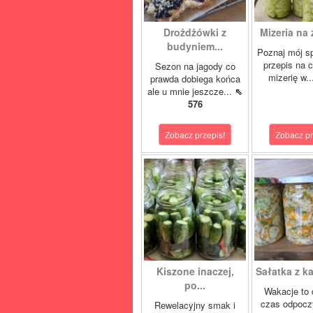
Drożdżówki z
Mizeria na 
budyniem...
Poznaj mój s
przepis na 
Sezon na jagody co
mizerię w.
prawda dobiega końca
ale u mnie jeszcze...
⇖
576
Zobacz przepis!
Zobacz pr
Kiszone inaczej,
Sałatka z ka
po...
Wakacje to 
czas odpocz
Rewelacyjny smak i