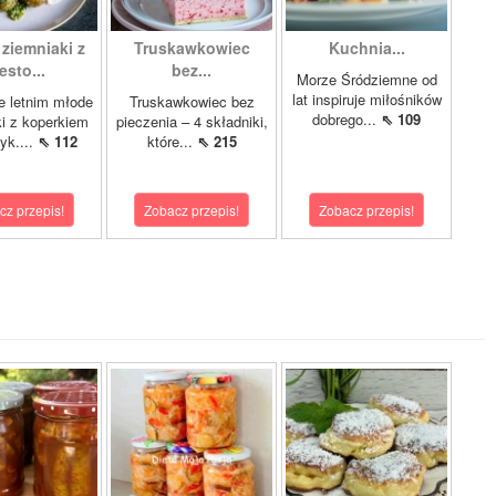
ziemniaki z
Truskawkowiec
Kuchnia...
esto...
bez...
Morze Śródziemne od
lat inspiruje miłośników
e letnim młode
Truskawkowiec bez
dobrego...
⇖ 109
i z koperkiem
pieczenia – 4 składniki,
yk....
⇖ 112
które...
⇖ 215
cz przepis!
Zobacz przepis!
Zobacz przepis!