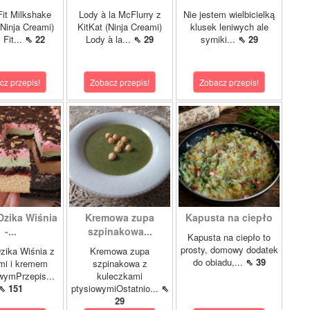
it Milkshake
Lody à la McFlurry z
Nie jestem wielbicielką
Ninja Creami)
KitKat (Ninja Creami)
klusek leniwych ale
 Fit...
⇖ 22
Lody à la...
⇖ 29
syrniki...
⇖ 29
cz przepis!
Zobacz przepis!
Zobacz przepis!
Dzika Wiśnia
Kremowa zupa
Kapusta na ciepło
-...
szpinakowa...
Kapusta na ciepło to
prosty, domowy dodatek
zika Wiśnia z
Kremowa zupa
do obiadu,...
⇖ 39
mi i kremem
szpinakowa z
wymPrzepis...
kuleczkami
⇖ 151
ptysiowymiOstatnio...
⇖
29