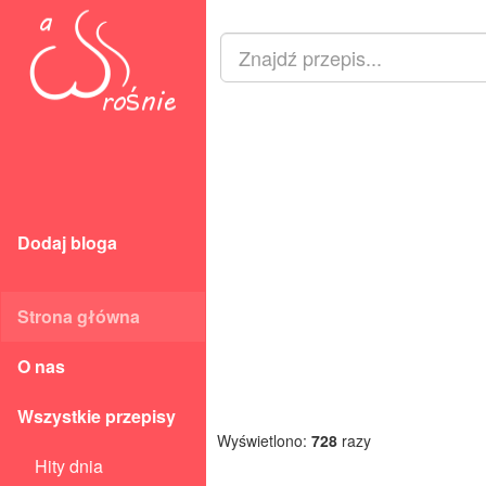
Dodaj bloga
Strona główna
O nas
Wszystkie przepisy
Wyświetlono:
728
razy
Hity dnia