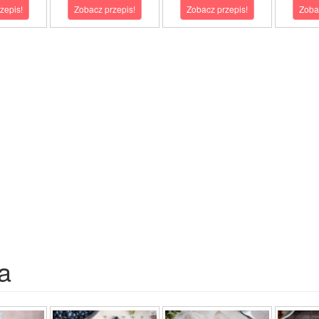
zepis!
Zobacz przepis!
Zobacz przepis!
Zoba
a