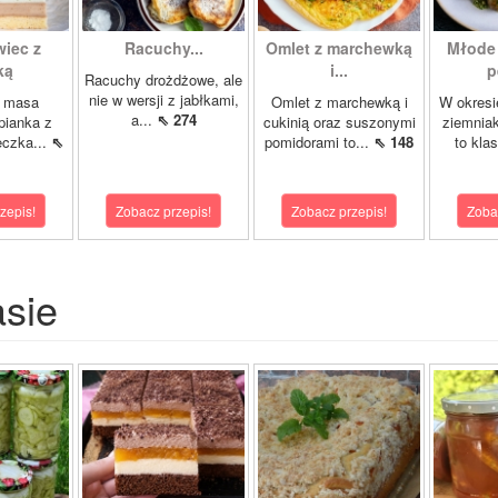
iec z
Racuchy...
Omlet z marchewką
Młode 
ką
i...
p
Racuchy drożdżowe, ale
nie w wersji z jabłkami,
, masa
Omlet z marchewką i
W okresi
a...
⇖ 274
pianka z
cukinią oraz suszonymi
ziemniak
leczka...
⇖
pomidorami to...
⇖ 148
to klas
zepis!
Zobacz przepis!
Zobacz przepis!
Zoba
asie