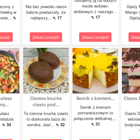
Gotujemy ją na dobrym
rosole wołowo-
szony z
Nie bez powodu nasze
Gęsty F
drobiowym z naszego...
chewką w
babcie powtarzały, że
Mango (
⇖ 17
osie...
⇖
najlepszy...
⇖ 17
Gęsty
zepis!
Zobacz przepis!
Zobacz przepis!
Zoba
gulasz
Ciemne kruche
Sernik z kremem...
Ciasto 
y...
ciasto pod...
Sernik z kremem
pomarańczowym to
ulasz
To ciemne kruche ciasto
Ciasto D
połączenie delikatnej,...
ratatuia
to doskonała baza do
wiśnia
⇖ 31
..
⇖ 34
sernika. Jest...
⇖ 32
budynio