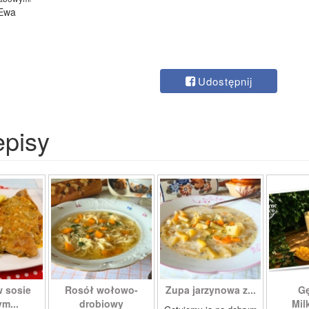
 Ewa
Udostępnij
episy
w sosie
Rosół wołowo-
Zupa jarzynowa z...
Gę
m...
drobiowy
Mil