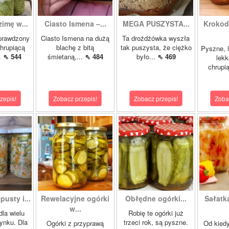
zimę w...
Ciasto Ismena –...
MEGA PUSZYSTA...
Krokody
prawdzony
Ciasto Ismena na dużą
Ta drożdżówka wyszła
chrupiącą
blachę z bitą
tak puszysta, że ciężko
Pyszne, l
..
⇖ 544
śmietaną,...
⇖ 484
było...
⇖ 469
lekk
chrupią
zepis!
Zobacz przepis!
Zobacz przepis!
Zoba
pusty i...
Rewelacyjne ogórki
Obłędne ogórki...
Sałatk
w...
dla wielu
Robię te ogórki już
ynku. Dla
trzeci rok, są pyszne.
Ogórki z przyprawą
Od kied