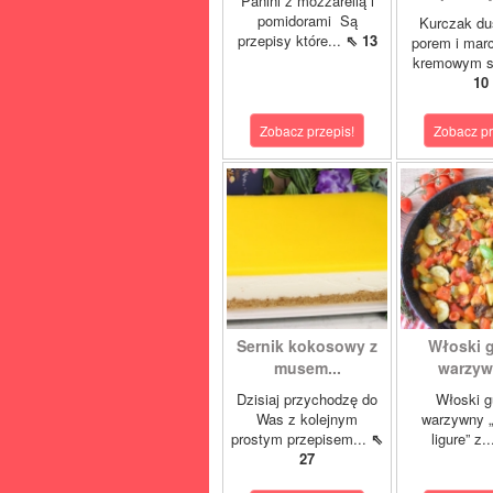
Panini z mozzarellą i
pomidorami Są
Kurczak du
przepisy które...
⇖ 13
porem i mar
kremowym s
10
Zobacz przepis!
Zobacz pr
Sernik kokosowy z
Włoski 
musem...
warzywn
Dzisiaj przychodzę do
Włoski g
Was z kolejnym
warzywny „
prostym przepisem...
⇖
ligure” z.
27