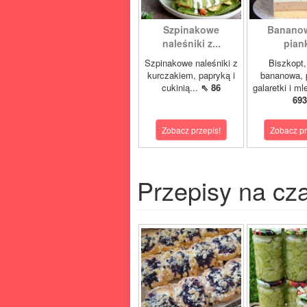
Szpinakowe
Bananow
naleśniki z...
pian
Szpinakowe naleśniki z
Biszkopt
kurczakiem, papryką i
bananowa, 
cukinią...
⇖ 86
galaretki i m
693
Zobacz przepis!
Zobacz pr
Przepisy na cz