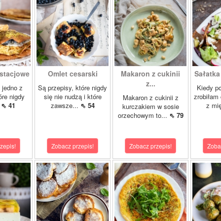
istacjowe
Omlet cesarski
Makaron z cukinii
Sałatka
z...
o jedno z
Są przepisy, które nigdy
Kiedy po
óre nigdy
się nie nudzą i które
zrobiłam
Makaron z cukinii z
.
⇖ 41
zawsze...
⇖ 54
z mi
kurczakiem w sosie
orzechowym to...
⇖ 79
zepis!
Zobacz przepis!
Zobacz przepis!
Zoba