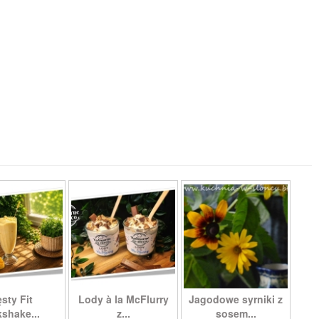
sty Fit
Lody à la McFlurry
Jagodowe syrniki z
kshake...
z...
sosem...