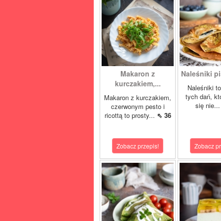
Makaron z
Naleśniki p
kurczakiem,...
Naleśniki t
tych dań, kt
Makaron z kurczakiem,
się nie..
czerwonym pesto i
ricottą to prosty...
⇖ 36
Zobacz przepis!
Zobacz pr