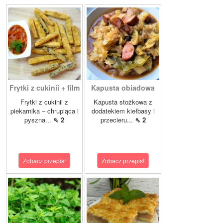
Frytki z cukinii + film
Kapusta obiadowa
Frytki z cukinii z
Kapusta stożkowa z
piekarnika – chrupiąca i
dodatekiem kiełbasy i
pyszna...
⇖ 2
przecieru...
⇖ 2
Zobacz przepis!
Zobacz przepis!