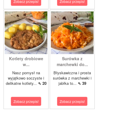
Zobacz przepis!
Zobacz przepis!
Kotlety drobiowe
Surówka z
w...
marchewki do...
Nasz pomysł na
Błyskawiczna i prosta
wyjątkowo soczyste i
surówka z marchewki i
delikatne kotlety...
⇖ 20
jabłka to...
⇖ 39
Zobacz przepis!
Zobacz przepis!