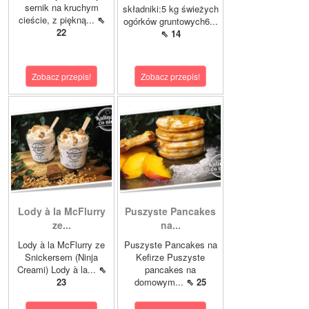
sernik na kruchym
składniki:5 kg świeżych
cieście, z piękną...
⇖
ogórków gruntowych6...
22
⇖ 14
Zobacz przepis!
Zobacz przepis!
Lody à la McFlurry
Puszyste Pancakes
ze...
na...
Lody à la McFlurry ze
Puszyste Pancakes na
Snickersem (Ninja
Kefirze Puszyste
Creami) Lody à la...
⇖
pancakes na
23
domowym...
⇖ 25