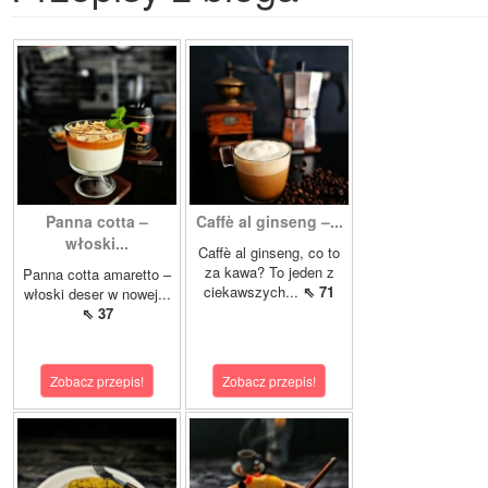
Panna cotta –
Caffè al ginseng –...
włoski...
Caffè al ginseng, co to
za kawa? To jeden z
Panna cotta amaretto –
ciekawszych...
⇖ 71
włoski deser w nowej...
⇖ 37
Zobacz przepis!
Zobacz przepis!