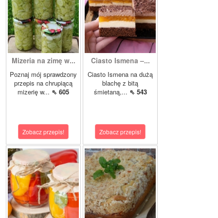
Mizeria na zimę w...
Ciasto Ismena –...
Poznaj mój sprawdzony
Ciasto Ismena na dużą
przepis na chrupiącą
blachę z bitą
mizerię w...
⇖ 605
śmietaną,...
⇖ 543
Zobacz przepis!
Zobacz przepis!