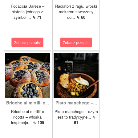
Focaccia Barese –
Radiatori z ragù, włoski
historia jednego z
makaron stworzony
symboli...
⇖ 71
do...
⇖ 60
Zobacz przepis!
Zobacz przepis!
Brioche ai mirtilli e...
Pisto manchego –...
Brioche ai mirtilli e
Pisto manchego – czym
ricotta – włoska
jest to tradycyjne...
⇖
inspiracja...
⇖ 105
61