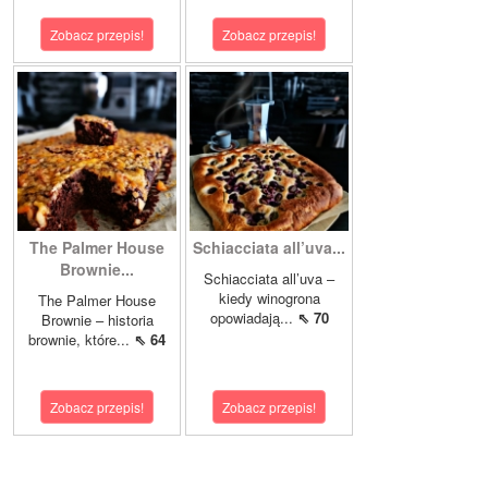
Zobacz przepis!
Zobacz przepis!
The Palmer House
Schiacciata all’uva...
Brownie...
Schiacciata all’uva –
kiedy winogrona
The Palmer House
opowiadają...
⇖ 70
Brownie – historia
brownie, które...
⇖ 64
Zobacz przepis!
Zobacz przepis!