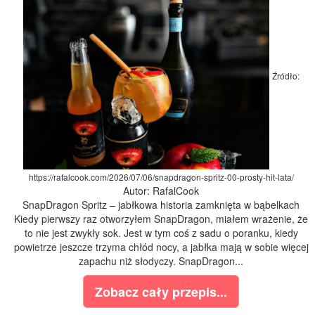
Źródło:
https://rafalcook.com/2026/07/06/snapdragon-spritz-00-prosty-hit-lata/
Autor: RafalCook
SnapDragon Spritz – jabłkowa historia zamknięta w bąbelkach
Kiedy pierwszy raz otworzyłem SnapDragon, miałem wrażenie, że
to nie jest zwykły sok. Jest w tym coś z sadu o poranku, kiedy
powietrze jeszcze trzyma chłód nocy, a jabłka mają w sobie więcej
zapachu niż słodyczy. SnapDragon...
Zobacz cały przepis...