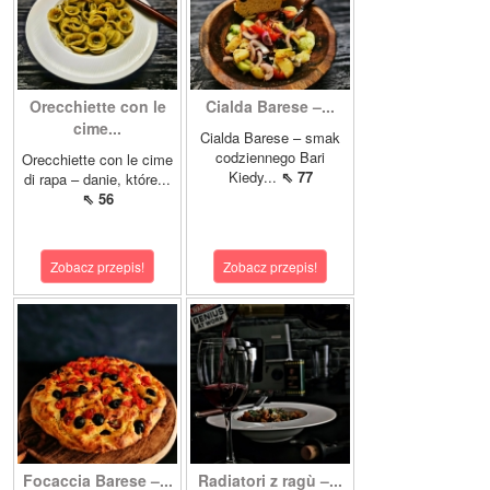
Orecchiette con le
Cialda Barese –...
cime...
Cialda Barese – smak
codziennego Bari
Orecchiette con le cime
Kiedy...
⇖ 77
di rapa – danie, które...
⇖ 56
Zobacz przepis!
Zobacz przepis!
Focaccia Barese –...
Radiatori z ragù –...