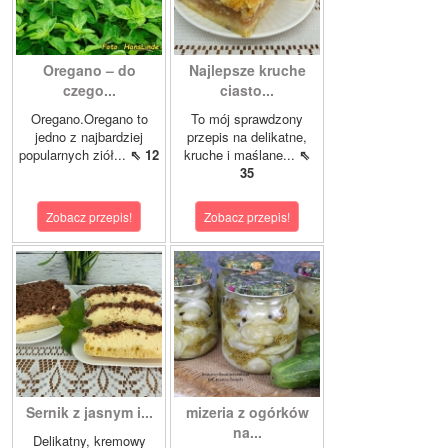
Oregano – do
Najlepsze kruche
czego...
ciasto...
Oregano.Oregano to
To mój sprawdzony
jedno z najbardziej
przepis na delikatne,
popularnych ziół...
⇖ 12
kruche i maślane...
⇖
35
Zobacz przepis!
Zobacz przepis!
Sernik z jasnym i...
mizeria z ogórków
na...
Delikatny, kremowy