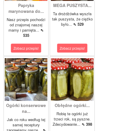
Papryka
MEGA PUSZYSTA...
marynowana do...
Ta drożdżówka wyszła
tak puszysta, że ciężko
Nasz przepis pochodzi
było...
⇖ 529
od znajomej naszej
mamy i pamięta...
⇖
535
Zobacz przepis!
Zobacz przepis!
Ogórki konserwowe
Obłędne ogórki...
na...
Robię te ogórki już
trzeci rok, są pyszne.
Jak co roku według tej
Zdecydowanie...
⇖ 398
samej receptury
zaprawiamy nasze...
⇖