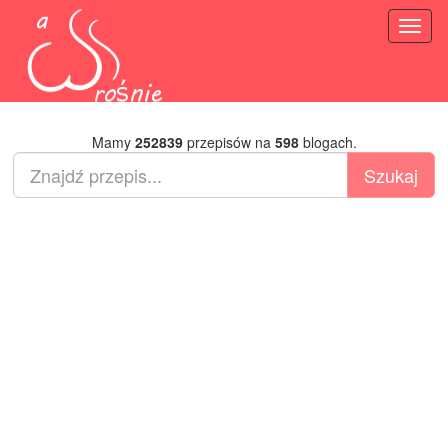
Toggl
naviga
Mamy
252839
przepisów na
598
blogach.