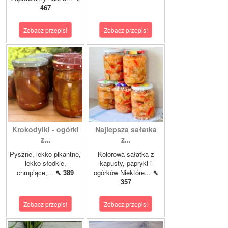
467
Zobacz przepis!
Zobacz przepis!
Krokodylki - ogórki
Najlepsza sałatka
z...
z...
Pyszne, lekko pikantne,
Kolorowa sałatka z
lekko słodkie,
kapusty, papryki i
chrupiące,...
⇖ 389
ogórków Niektóre...
⇖
357
Zobacz przepis!
Zobacz przepis!