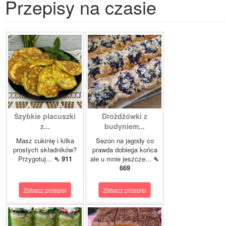
Przepisy na czasie
Szybkie placuszki
Drożdżówki z
z...
budyniem...
Masz cukinię i kilka
Sezon na jagody co
prostych składników?
prawda dobiega końca
Przygotuj...
⇖ 911
ale u mnie jeszcze...
⇖
669
Zobacz przepis!
Zobacz przepis!