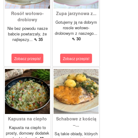
Rosół wołowo-
Zupa jarzynowa z...
drobiowy
Gotujemy ją na dobrym
rosole wołowo-
Nie bez powodu nasze
drobiowym z naszego...
babcie powtarzały, że
⇖ 30
najlepszy...
⇖ 35
Zobacz przepis!
Zobacz przepis!
Kapusta na ciepło
Schabowe z kością
–...
Kapusta na ciepło to
prosty, domowy dodatek
Są takie obiady, których