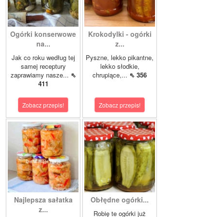
Ogórki konserwowe
Krokodylki - ogórki
na...
z...
Jak co roku według tej
Pyszne, lekko pikantne,
samej receptury
lekko słodkie,
zaprawiamy nasze...
⇖
chrupiące,...
⇖ 356
411
Zobacz przepis!
Zobacz przepis!
Najlepsza sałatka
Obłędne ogórki...
z...
Robię te ogórki już