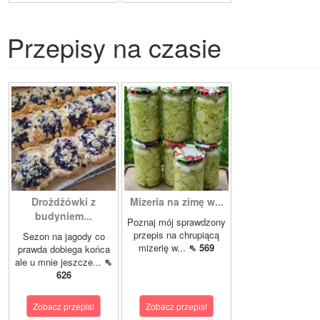
Przepisy na czasie
Drożdżówki z
Mizeria na zimę w...
budyniem...
Poznaj mój sprawdzony
przepis na chrupiącą
Sezon na jagody co
mizerię w...
⇖ 569
prawda dobiega końca
ale u mnie jeszcze...
⇖
626
Zobacz przepis!
Zobacz przepis!