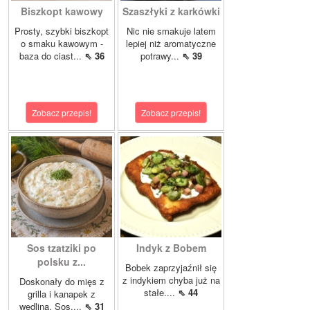
Biszkopt kawowy
Szaszłyki z karkówki
Prosty, szybki biszkopt
Nic nie smakuje latem
o smaku kawowym -
lepiej niż aromatyczne
baza do ciast...
⇖ 36
potrawy...
⇖ 39
Zobacz przepis!
Zobacz przepis!
Sos tzatziki po
Indyk z Bobem
polsku z...
Bobek zaprzyjaźnił się
z indykiem chyba już na
Doskonały do mięs z
stałe....
⇖ 44
grilla i kanapek z
wędliną. Sos,...
⇖ 31