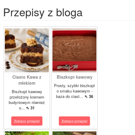
Przepisy z bloga
Ciasto Kawa z
Biszkopt kawowy
mlekiem
Prosty, szybki biszkopt
o smaku kawowym -
Biszkopt kawowy
baza do ciast...
⇖ 36
przełożony kremem
budyniowym również
o...
⇖ 31
Zobacz przepis!
Zobacz przepis!