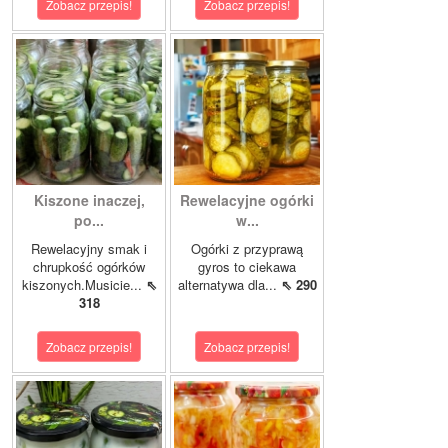
Zobacz przepis!
Zobacz przepis!
Kiszone inaczej,
Rewelacyjne ogórki
po...
w...
Rewelacyjny smak i
Ogórki z przyprawą
chrupkość ogórków
gyros to ciekawa
kiszonych.Musicie...
⇖
alternatywa dla...
⇖ 290
318
Zobacz przepis!
Zobacz przepis!