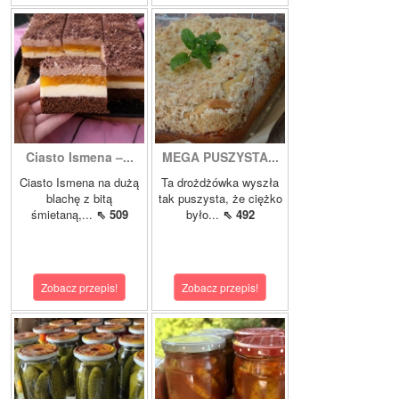
Ciasto Ismena –...
MEGA PUSZYSTA...
Ciasto Ismena na dużą
Ta drożdżówka wyszła
blachę z bitą
tak puszysta, że ciężko
śmietaną,...
⇖ 509
było...
⇖ 492
Zobacz przepis!
Zobacz przepis!