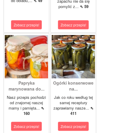
do obiadu,...
⇖ 49
zapachu nie da się
pomylić z...
⇖ 59
Zobacz przepis!
Zobacz przepis!
Papryka
Ogórki konserwowe
marynowana do...
na...
Nasz przepis pochodzi
Jak co roku według tej
od znajomej naszej
samej receptury
mamy i pamięta...
⇖
zaprawiamy nasze...
⇖
160
411
Zobacz przepis!
Zobacz przepis!