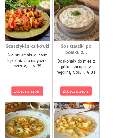
Szaszłyki z karkówki
Sos tzatziki po
polsku z...
Nic nie smakuje latem
lepiej niż aromatyczne
Doskonały do mięs z
potrawy...
⇖ 39
grilla i kanapek z
wędliną. Sos,...
⇖ 31
Zobacz przepis!
Zobacz przepis!