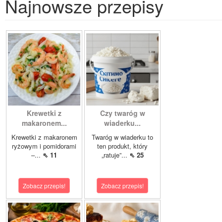
Najnowsze przepisy
Krewetki z
Czy twaróg w
makaronem...
wiaderku...
Krewetki z makaronem
Twaróg w wiaderku to
ryżowym i pomidorami
ten produkt, który
–...
⇖ 11
„ratuje”...
⇖ 25
Zobacz przepis!
Zobacz przepis!