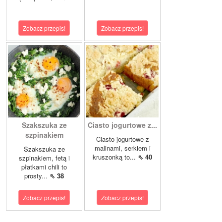
Zobacz przepis!
Zobacz przepis!
Szakszuka ze
Ciasto jogurtowe z...
szpinakiem
Ciasto jogurtowe z
malinami, serkiem i
Szakszuka ze
kruszonką to...
⇖ 40
szpinakiem, fetą i
płatkami chili to
prosty...
⇖ 38
Zobacz przepis!
Zobacz przepis!