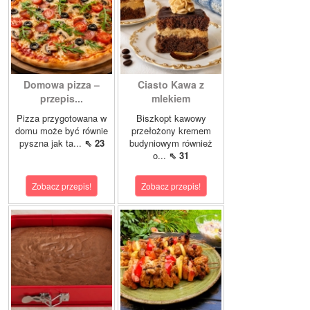
Domowa pizza –
Ciasto Kawa z
przepis...
mlekiem
Pizza przygotowana w
Biszkopt kawowy
domu może być równie
przełożony kremem
pyszna jak ta...
⇖ 23
budyniowym również
o...
⇖ 31
Zobacz przepis!
Zobacz przepis!