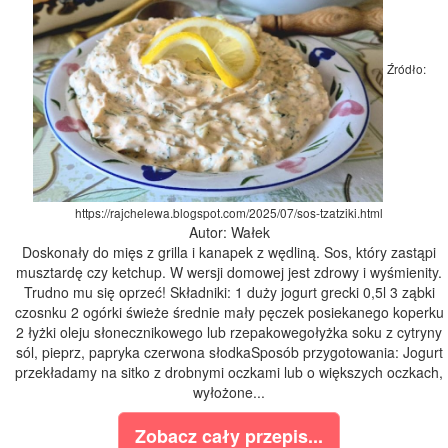
Źródło:
https://rajchelewa.blogspot.com/2025/07/sos-tzatziki.html
Autor: Wałek
Doskonały do mięs z grilla i kanapek z wędliną. Sos, który zastąpi
musztardę czy ketchup. W wersji domowej jest zdrowy i wyśmienity.
Trudno mu się oprzeć! Składniki: 1 duży jogurt grecki 0,5l 3 ząbki
czosnku 2 ogórki świeże średnie mały pęczek posiekanego koperku
2 łyżki oleju słonecznikowego lub rzepakowegołyżka soku z cytryny
sól, pieprz, papryka czerwona słodkaSposób przygotowania: Jogurt
przekładamy na sitko z drobnymi oczkami lub o większych oczkach,
wyłożone...
Zobacz cały przepis...