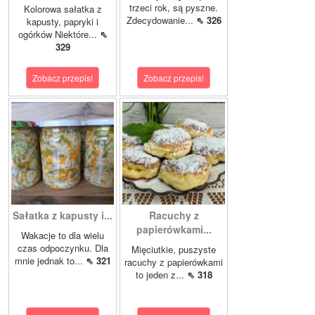
trzeci rok, są pyszne.
Kolorowa sałatka z
Zdecydowanie...
⇖ 326
kapusty, papryki i
ogórków Niektóre...
⇖
329
Zobacz przepis!
Zobacz przepis!
Sałatka z kapusty i...
Racuchy z
papierówkami...
Wakacje to dla wielu
czas odpoczynku. Dla
Mięciutkie, puszyste
mnie jednak to...
⇖ 321
racuchy z papierówkami
to jeden z...
⇖ 318