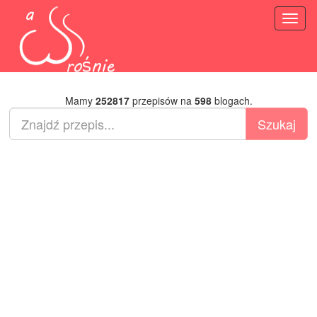
Toggl
naviga
Mamy
252817
przepisów na
598
blogach.