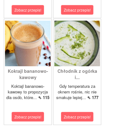
Zobacz przepis!
Zobacz przepis!
Koktajl bananowo-
Chłodnik z ogórka
kawowy
i...
Koktajl bananowo-
Gdy temperatura za
kawowy to propozycja
oknem rośnie, nic nie
dla osób, które...
⇖ 115
smakuje lepiej...
⇖ 177
Zobacz przepis!
Zobacz przepis!