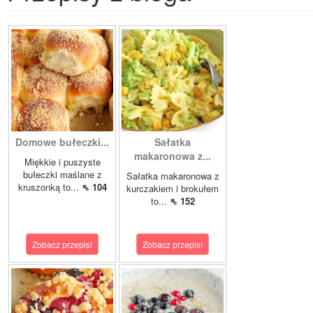
Domowe bułeczki...
Sałatka
makaronowa z...
Miękkie i puszyste
bułeczki maślane z
Sałatka makaronowa z
kruszonką to...
⇖ 104
kurczakiem i brokułem
to...
⇖ 152
Zobacz przepis!
Zobacz przepis!