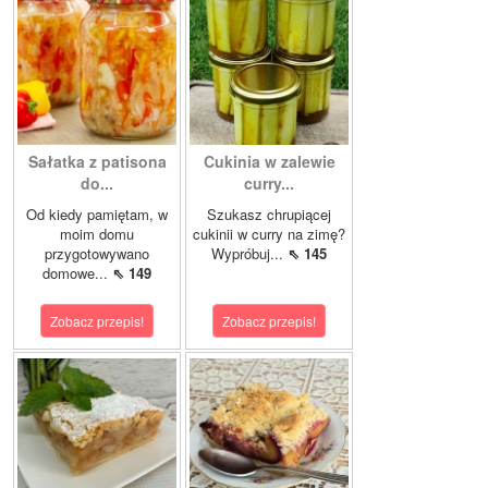
Sałatka z patisona
Cukinia w zalewie
do...
curry...
Od kiedy pamiętam, w
Szukasz chrupiącej
moim domu
cukinii w curry na zimę?
przygotowywano
Wypróbuj...
⇖ 145
domowe...
⇖ 149
Zobacz przepis!
Zobacz przepis!