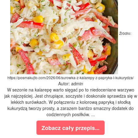
Źródło:
https://posmakujto.com/2026/06/surowka-z-kalarepy-z-papryka-i-kukurydza/
Autor: admin
W sezonie na kalarepę warto sięgać po to niedoceniane warzywo
jak najczęściej. Jest chrupiące, soczyste i doskonale sprawdza się w
lekkich surówkach. W połączeniu z kolorową papryką i słodką
kukurydzą tworzy prosty, a zarazem bardzo smaczny dodatek do
codziennych posiłków. ...
Zobacz cały przepis...