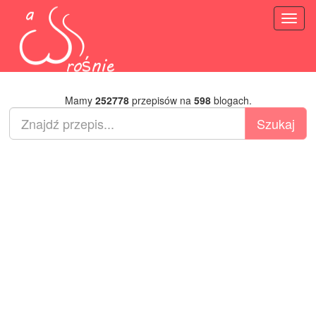
Toggl
naviga
Mamy
252778
przepisów na
598
blogach.