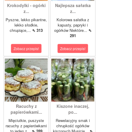
Krokodylki - ogórki
Najlepsza sałatka
z...
z...
Pyszne, lekko pikantne,
Kolorowa sałatka z
lekko słodkie,
kapusty, papryki i
chrupiące,...
⇖ 313
ogórków Niektóre...
⇖
291
Zobacz przepis!
Zobacz przepis!
Racuchy z
Kiszone inaczej,
papierówkami...
po...
Mięciutkie, puszyste
Rewelacyjny smak i
racuchy z papierówkami
chrupkość ogórków
to jeden z...
⇖ 289
kiszonych.Musicie...
⇖