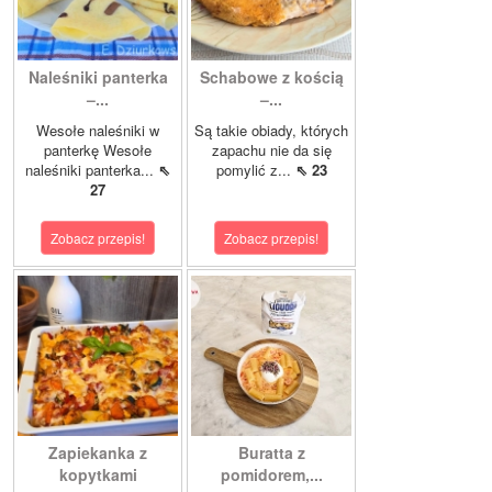
Naleśniki panterka
Schabowe z kością
–...
–...
Wesołe naleśniki w
Są takie obiady, których
panterkę Wesołe
zapachu nie da się
naleśniki panterka...
⇖
pomylić z...
⇖ 23
27
Zobacz przepis!
Zobacz przepis!
Zapiekanka z
Buratta z
kopytkami
pomidorem,...