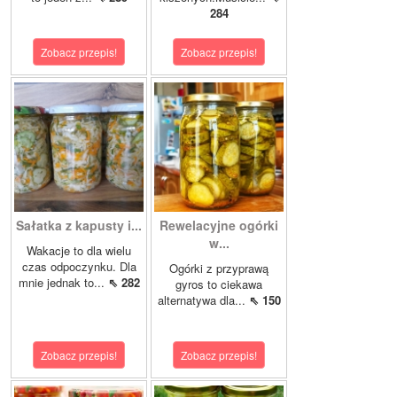
284
Zobacz przepis!
Zobacz przepis!
Sałatka z kapusty i...
Rewelacyjne ogórki
w...
Wakacje to dla wielu
czas odpoczynku. Dla
Ogórki z przyprawą
mnie jednak to...
⇖ 282
gyros to ciekawa
alternatywa dla...
⇖ 150
Zobacz przepis!
Zobacz przepis!