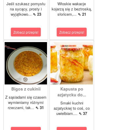
Jeśli szukasz pomysłu
Włoskie wakacje
na sycący, prosty i
kojarzą się z beztroską,
wyjątkowo...
⇖ 23
słońcem,...
⇖ 21
Zobacz przepis!
Zobacz przepis!
Bigos z cukinii
Kapusta po
azjatycku do...
Z sąsiadami się czasem
wymieniamy różnymi
Smaki kuchni
rzeczami, tak...
⇖ 31
azjatyckiej to coś, co
uwielbiam....
⇖ 37