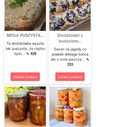
MEGA PUSZYSTA...
Drożdżówki z
budyniem...
Ta drożdżówka wyszła
tak puszysta, że ciężko
Sezon na jagody co
było...
⇖ 428
prawda dobiega końca
ale u mnie jeszcze...
⇖
333
Zobacz przepis!
Zobacz przepis!