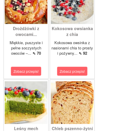
Drożdżówki z
Kokosowa owsianka
owocami...
z chia
Miękkie, puszyste i
Kokosowa owsinka z
pełne soczystych
nasionami chia to prosty
owoców –...
⇖ 70
i pożywny...
⇖ 92
Zobacz przepis!
Zobacz przepis!
Leśny mech
Chleb pszenno-żytni