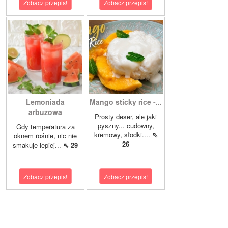
Zobacz przepis!
Zobacz przepis!
Lemoniada
Mango sticky rice -...
arbuzowa
Prosty deser, ale jaki
pyszny... cudowny,
Gdy temperatura za
kremowy, słodki....
⇖
oknem rośnie, nic nie
26
smakuje lepiej...
⇖ 29
Zobacz przepis!
Zobacz przepis!