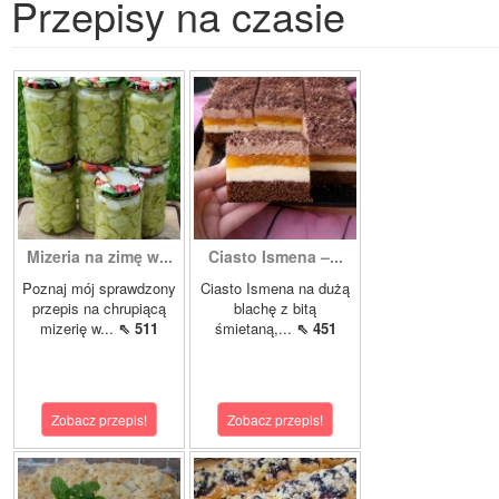
Przepisy na czasie
Mizeria na zimę w...
Ciasto Ismena –...
Poznaj mój sprawdzony
Ciasto Ismena na dużą
przepis na chrupiącą
blachę z bitą
mizerię w...
⇖ 511
śmietaną,...
⇖ 451
Zobacz przepis!
Zobacz przepis!