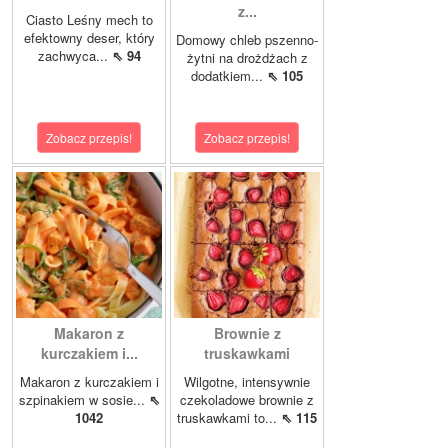
z...
Ciasto Leśny mech to
efektowny deser, który
Domowy chleb pszenno-
zachwyca...
⇖ 94
żytni na drożdżach z
dodatkiem...
⇖ 105
Zobacz przepis!
Zobacz przepis!
Makaron z
Brownie z
kurczakiem i...
truskawkami
Makaron z kurczakiem i
Wilgotne, intensywnie
szpinakiem w sosie...
⇖
czekoladowe brownie z
1042
truskawkami to...
⇖ 115