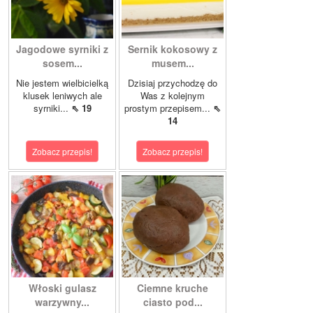
Jagodowe syrniki z
Sernik kokosowy z
sosem...
musem...
Nie jestem wielbicielką
Dzisiaj przychodzę do
klusek leniwych ale
Was z kolejnym
syrniki...
⇖ 19
prostym przepisem...
⇖
14
Zobacz przepis!
Zobacz przepis!
Włoski gulasz
Ciemne kruche
warzywny...
ciasto pod...