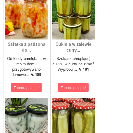
Sałatka z patisona
Cukinia w zalewie
do...
curry...
Od kiedy pamiętam, w
Szukasz chrupiącej
moim domu
cukinii w curry na zimę?
przygotowywano
Wypróbuj...
⇖ 181
domowe...
⇖ 189
Zobacz przepis!
Zobacz przepis!