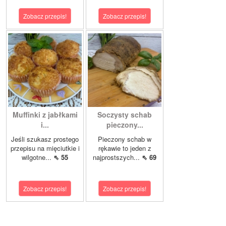
Zobacz przepis!
Zobacz przepis!
Muffinki z jabłkami
Soczysty schab
i...
pieczony...
Jeśli szukasz prostego
Pieczony schab w
przepisu na mięciutkie i
rękawie to jeden z
wilgotne...
⇖ 55
najprostszych...
⇖ 69
Zobacz przepis!
Zobacz przepis!