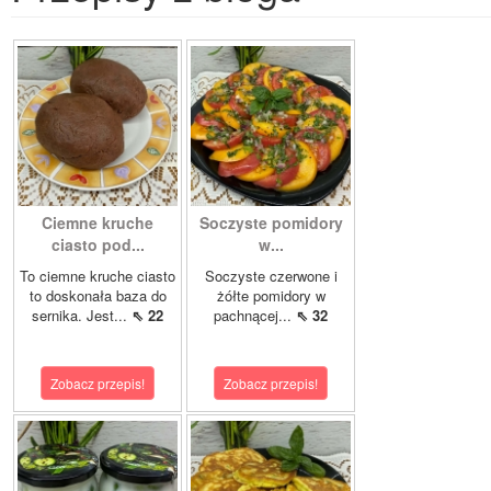
Ciemne kruche
Soczyste pomidory
ciasto pod...
w...
To ciemne kruche ciasto
Soczyste czerwone i
to doskonała baza do
żółte pomidory w
sernika. Jest...
⇖ 22
pachnącej...
⇖ 32
Zobacz przepis!
Zobacz przepis!