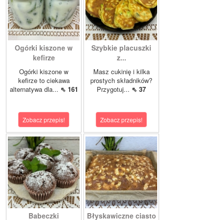
Ogórki kiszone w
Szybkie placuszki
kefirze
z...
Ogórki kiszone w
Masz cukinię i kilka
kefirze to ciekawa
prostych składników?
alternatywa dla...
⇖ 161
Przygotuj...
⇖ 37
Zobacz przepis!
Zobacz przepis!
Babeczki
Błyskawiczne ciasto