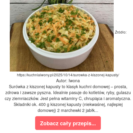
Źródło:
https://kuchniaiwony.pl/2025/10/14/surowka-z-kiszonej-kapusty/
Autor: Iwona
Surówka z kiszonej kapusty to klasyk kuchni domowej – prosta,
zdrowa i zawsze pyszna. Idealnie pasuje do kotletów, ryby, gulaszu
czy ziemniaczków. Jest pełna witaminy C, chrupiąca i aromatyczna.
Składniki ok. 400 g kiszonej kapusty (niekwaśnej, najlepiej
domowej) 2 marchewki 2 jabłk...
Zobacz cały przepis...