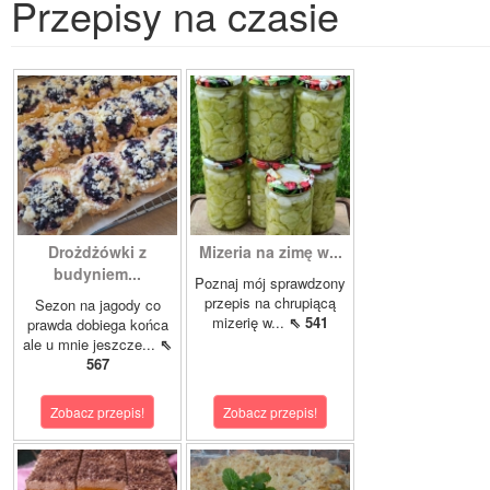
Przepisy na czasie
Drożdżówki z
Mizeria na zimę w...
budyniem...
Poznaj mój sprawdzony
przepis na chrupiącą
Sezon na jagody co
mizerię w...
⇖ 541
prawda dobiega końca
ale u mnie jeszcze...
⇖
567
Zobacz przepis!
Zobacz przepis!