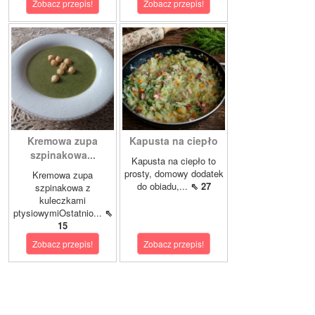
Zobacz przepis!
Zobacz przepis!
Kremowa zupa
Kapusta na ciepło
szpinakowa...
Kapusta na ciepło to
prosty, domowy dodatek
Kremowa zupa
do obiadu,...
⇖ 27
szpinakowa z
kuleczkami
ptysiowymiOstatnio...
⇖
15
Zobacz przepis!
Zobacz przepis!