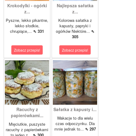
Krokodylki - ogórki
Najlepsza sałatka
z...
z...
Pyszne, lekko pikantne,
Kolorowa sałatka z
lekko słodkie,
kapusty, papryki i
chrupiące,...
⇖ 331
ogórków Niektóre...
⇖
305
Zobacz przepis!
Zobacz przepis!
Racuchy z
Sałatka z kapusty i...
papierówkami...
Wakacje to dla wielu
czas odpoczynku. Dla
Mięciutkie, puszyste
mnie jednak to...
⇖ 297
racuchy z papierówkami
to jeden z...
⇖ 300