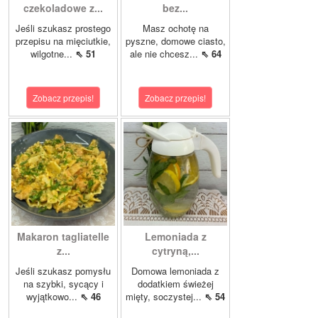
czekoladowe z...
bez...
Jeśli szukasz prostego
Masz ochotę na
przepisu na mięciutkie,
pyszne, domowe ciasto,
wilgotne...
⇖ 51
ale nie chcesz...
⇖ 64
Zobacz przepis!
Zobacz przepis!
Makaron tagliatelle
Lemoniada z
z...
cytryną,...
Jeśli szukasz pomysłu
Domowa lemoniada z
na szybki, sycący i
dodatkiem świeżej
wyjątkowo...
⇖ 46
mięty, soczystej...
⇖ 54