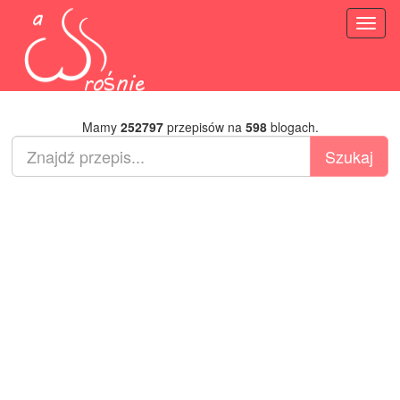
Toggl
naviga
Mamy
252797
przepisów na
598
blogach.