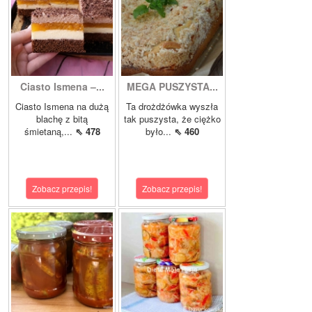
Ciasto Ismena –...
MEGA PUSZYSTA...
Ciasto Ismena na dużą
Ta drożdżówka wyszła
blachę z bitą
tak puszysta, że ciężko
śmietaną,...
⇖ 478
było...
⇖ 460
Zobacz przepis!
Zobacz przepis!