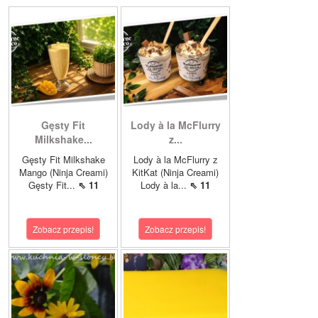
Gęsty Fit
Lody à la McFlurry
Milkshake...
z...
Gęsty Fit Milkshake
Lody à la McFlurry z
Mango (Ninja Creami)
KitKat (Ninja Creami)
Gęsty Fit...
⇖ 11
Lody à la...
⇖ 11
Zobacz przepis!
Zobacz przepis!