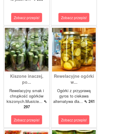
Zobacz przepis!
Zobacz przepis!
Kiszone inaczej,
Rewelacyjne ogórki
po...
w...
Rewelacyjny smak i
Ogórki z przyprawą
chrupkość ogórków
gyros to ciekawa
kiszonych.Musicie...
⇖
alternatywa dla...
⇖ 241
297
Zobacz przepis!
Zobacz przepis!