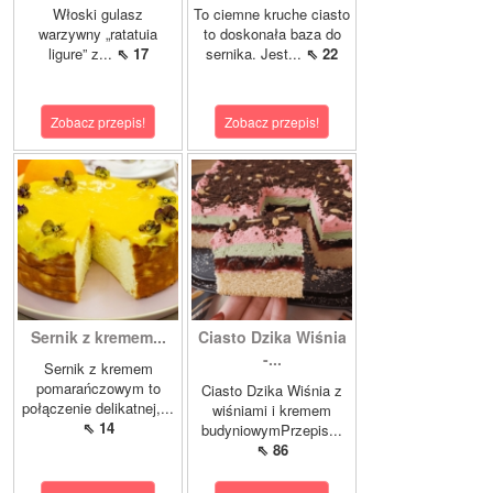
Włoski gulasz
To ciemne kruche ciasto
warzywny „ratatuia
to doskonała baza do
ligure” z...
⇖ 17
sernika. Jest...
⇖ 22
Zobacz przepis!
Zobacz przepis!
Sernik z kremem...
Ciasto Dzika Wiśnia
-...
Sernik z kremem
pomarańczowym to
Ciasto Dzika Wiśnia z
połączenie delikatnej,...
wiśniami i kremem
⇖ 14
budyniowymPrzepis...
⇖ 86