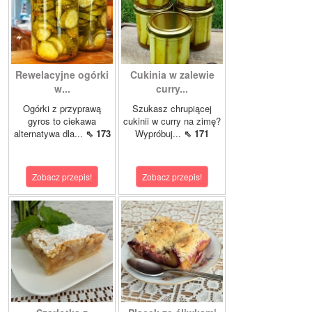
Rewelacyjne ogórki
Cukinia w zalewie
w...
curry...
Ogórki z przyprawą
Szukasz chrupiącej
gyros to ciekawa
cukinii w curry na zimę?
alternatywa dla...
⇖ 173
Wypróbuj...
⇖ 171
Zobacz przepis!
Zobacz przepis!