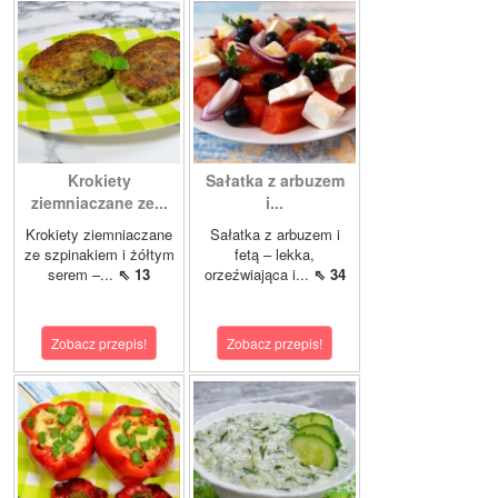
Krokiety
Sałatka z arbuzem
ziemniaczane ze...
i...
Krokiety ziemniaczane
Sałatka z arbuzem i
ze szpinakiem i żółtym
fetą – lekka,
serem –...
⇖ 13
orzeźwiająca i...
⇖ 34
Zobacz przepis!
Zobacz przepis!