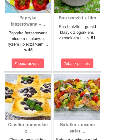
Papryka
Sos tzatziki + film
faszerowana +...
Sos tzatziki – grecki
klasyk z ogórkiem,
Papryka faszerowana
czosnkiem i...
⇖ 51
mięsem mielonym,
ryżem i pieczarkami...
⇖ 45
Zobacz przepis!
Zobacz przepis!
Ciastka francuskie
Sałatka z mixem
z...
sałat,...
Ciastka francuskie z
Sałatka z mixem sałat,