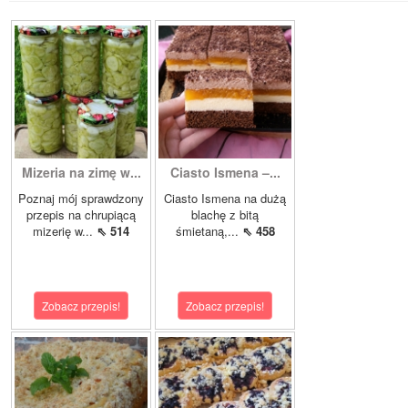
Mizeria na zimę w...
Ciasto Ismena –...
Poznaj mój sprawdzony
Ciasto Ismena na dużą
przepis na chrupiącą
blachę z bitą
mizerię w...
⇖ 514
śmietaną,...
⇖ 458
Zobacz przepis!
Zobacz przepis!