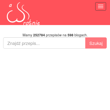
Toggl
naviga
Mamy
252784
przepisów na
598
blogach.