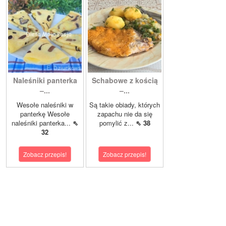
Naleśniki panterka
Schabowe z kością
–...
–...
Wesołe naleśniki w
Są takie obiady, których
panterkę Wesołe
zapachu nie da się
naleśniki panterka...
⇖
pomylić z...
⇖ 38
32
Zobacz przepis!
Zobacz przepis!