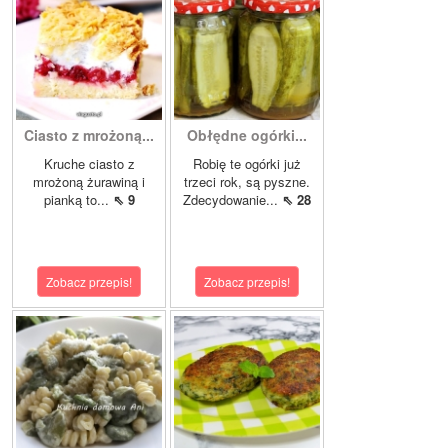
Ciasto z mrożoną...
Obłędne ogórki...
Kruche ciasto z
Robię te ogórki już
mrożoną żurawiną i
trzeci rok, są pyszne.
pianką to...
⇖ 9
Zdecydowanie...
⇖ 28
Zobacz przepis!
Zobacz przepis!