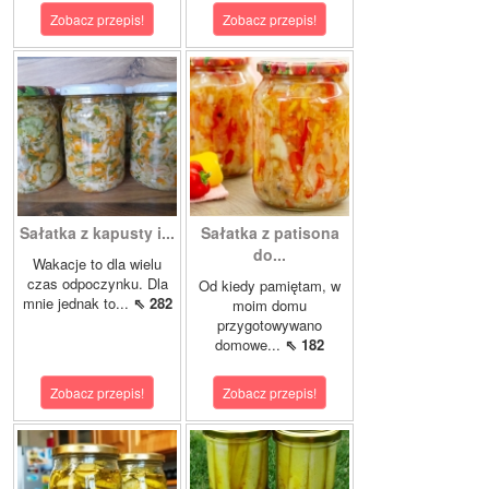
Zobacz przepis!
Zobacz przepis!
Sałatka z kapusty i...
Sałatka z patisona
do...
Wakacje to dla wielu
czas odpoczynku. Dla
Od kiedy pamiętam, w
mnie jednak to...
⇖ 282
moim domu
przygotowywano
domowe...
⇖ 182
Zobacz przepis!
Zobacz przepis!