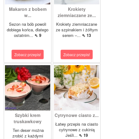
Makaron z bobem
Krokiety
w...
ziemniaczane ze...
Sezon na bób powoli
Krokiety ziemniaczane
dobiega końca, dlatego
ze szpinakiem i żółtym
ostatnim...
⇖ 9
serem –...
⇖ 13
Zobacz przepis!
Zobacz przepis!
Szybki krem
Cytrynowe ciasto z...
truskawkowy
Łatwy przepis na ciasto
cytrynowe z cukinią
Ten deser można
Jeśli...
⇖ 19
zrobić z każdymi