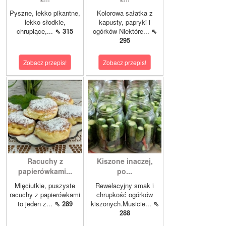
Pyszne, lekko pikantne,
Kolorowa sałatka z
lekko słodkie,
kapusty, papryki i
chrupiące,...
⇖ 315
ogórków Niektóre...
⇖
295
Zobacz przepis!
Zobacz przepis!
Racuchy z
Kiszone inaczej,
papierówkami...
po...
Mięciutkie, puszyste
Rewelacyjny smak i
racuchy z papierówkami
chrupkość ogórków
to jeden z...
⇖ 289
kiszonych.Musicie...
⇖
288