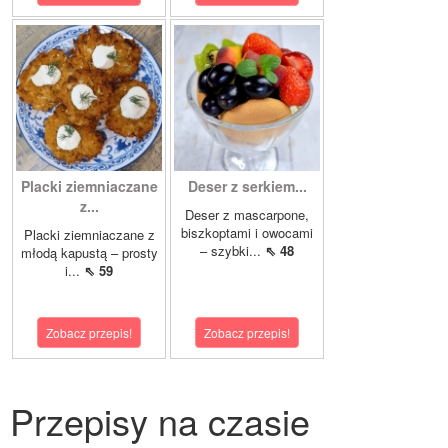
Placki ziemniaczane
Deser z serkiem...
z...
Deser z mascarpone,
biszkoptami i owocami
Placki ziemniaczane z
– szybki...
⇖ 48
młodą kapustą – prosty
i...
⇖ 59
Zobacz przepis!
Zobacz przepis!
Przepisy na czasie