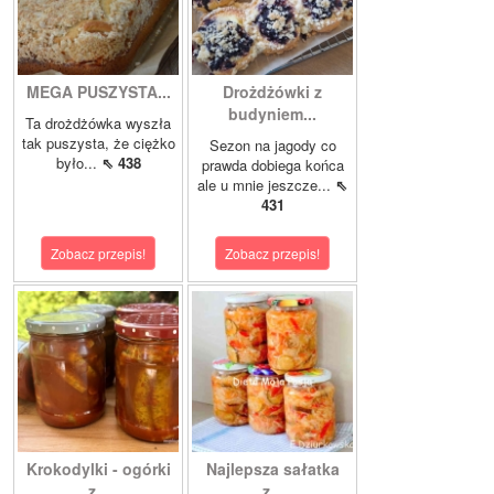
MEGA PUSZYSTA...
Drożdżówki z
budyniem...
Ta drożdżówka wyszła
tak puszysta, że ciężko
Sezon na jagody co
było...
⇖ 438
prawda dobiega końca
ale u mnie jeszcze...
⇖
431
Zobacz przepis!
Zobacz przepis!
Krokodylki - ogórki
Najlepsza sałatka
z...
z...