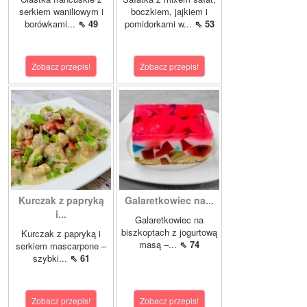
serkiem waniliowym i
boczkiem, jajkiem i
borówkami...
⇖ 49
pomidorkami w...
⇖ 53
Zobacz przepis!
Zobacz przepis!
Kurczak z papryką
Galaretkowiec na...
i...
Galaretkowiec na
biszkoptach z jogurtową
Kurczak z papryką i
masą –...
⇖ 74
serkiem mascarpone –
szybki...
⇖ 61
Zobacz przepis!
Zobacz przepis!