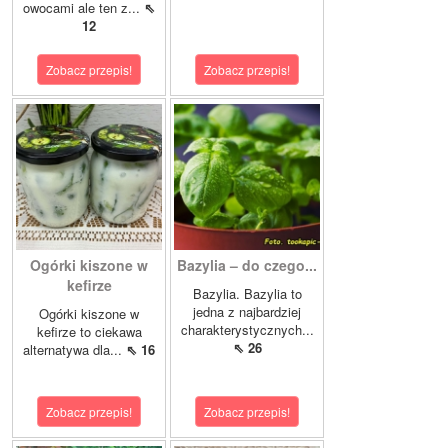
owocami ale ten z...
⇖
12
Zobacz przepis!
Zobacz przepis!
Ogórki kiszone w
Bazylia – do czego...
kefirze
Bazylia. Bazylia to
jedna z najbardziej
Ogórki kiszone w
charakterystycznych...
kefirze to ciekawa
⇖ 26
alternatywa dla...
⇖ 16
Zobacz przepis!
Zobacz przepis!