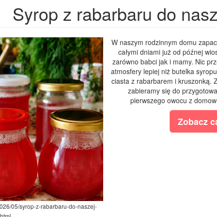
Syrop z rabarbaru do nasz
W naszym rodzinnym domu zapach 
całymi dniami już od późnej wi
zarówno babci jak i mamy. Nic prz
atmosfery lepiej niż butelka syro
ciasta z rabarbarem i kruszonką. 
zabieramy się do przygotowa
pierwszego owocu z domoweg
Zobacz ca
2026/05/syrop-z-rabarbaru-do-naszej-
.html