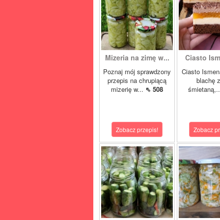
Mizeria na zimę w...
Ciasto Ism
Poznaj mój sprawdzony
Ciasto Ismen
przepis na chrupiącą
blachę z
mizerię w...
⇖ 508
śmietaną,.
Zobacz przepis!
Zobacz pr