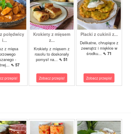
 z polędwicy
Krokiety z mięsem
Placki z cukinii z...
i...
z...
Delikatne, chrupiące z
zewnątrz i miękkie w
sz z mięsa
Krokiety z mięsem z
środku...
⇖ 71
przowego
rosołu to doskonały
szanego -
pomysł na...
⇖ 51
tnej...
⇖ 57
cz przepis!
Zobacz przepis!
Zobacz przepis!