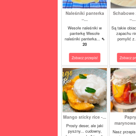
Naleśniki panterka
Schabowe 
–...
–...
Wesołe naleśniki w
Są takie obia
panterkę Wesołe
zapachu ni
naleśniki panterka...
⇖
pomylić z.
20
Zobacz przepis!
Zobacz pr
Mango sticky rice -...
Papr
marynowan
Prosty deser, ale jaki
pyszny... cudowny,
Nasz przepis