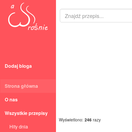
Dodaj bloga
Strona główna
O nas
Wszystkie przepisy
Wyświetlono:
246
razy
Hity dnia