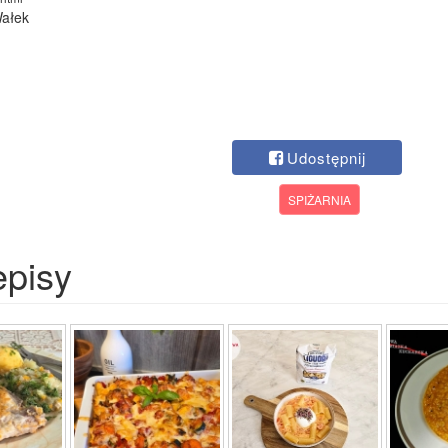
Wałek
Udostępnij
SPIŻARNIA
episy