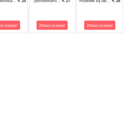
 Monika...
⇖ 25
pomidorkami...
⇖ 27
miodowe są tak...
⇖ 26
cz przepis!
Zobacz przepis!
Zobacz przepis!