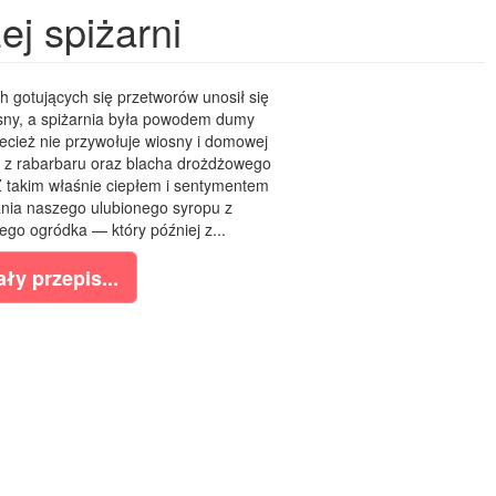
ej spiżarni
gotujących się przetworów unosił się
osny, a spiżarnia była powodem dumy
ecież nie przywołuje wiosny i domowej
pu z rabarbaru oraz blacha drożdżowego
Z takim właśnie ciepłem i sentymentem
nia naszego ulubionego syropu z
o ogródka — który później z...
ły przepis...