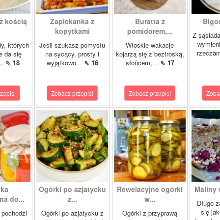
z kością
Zapiekanka z
Buratta z
Bigos
kopytkami
pomidorem,...
Z sąsiad
wymien
dy, których
Jeśli szukasz pomysłu
Włoskie wakacje
rzeczam
e da się
na sycący, prosty i
kojarzą się z beztroską,
..
⇖ 18
wyjątkowo...
⇖ 16
słońcem,...
⇖ 17
zepis!
Zobacz przepis!
Zobacz przepis!
Zoba
yka
Ogórki po azjatycku
Rewelacyjne ogórki
Maliny 
a do...
z...
w...
Długo z
się ja
 pochodzi
Ogórki po azjatycku z
Ogórki z przyprawą