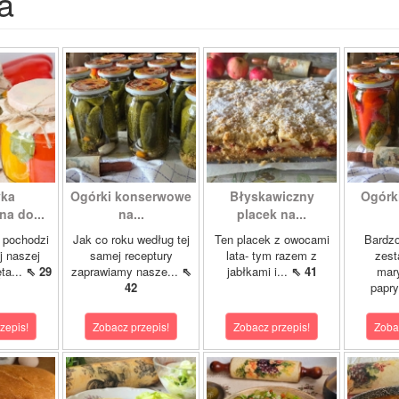
a
yka
Ogórki konserwowe
Błyskawiczny
Ogórk
a do...
na...
placek na...
 pochodzi
Jak co roku według tej
Ten placek z owocami
Bardzo
j naszej
samej receptury
lata- tym razem z
zest
ta...
⇖ 29
zaprawiamy nasze...
⇖
jabłkami i...
⇖ 41
mar
42
papry
zepis!
Zobacz przepis!
Zobacz przepis!
Zoba