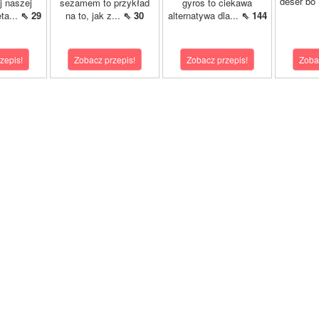
deser bo
j naszej
sezamem to przykład
gyros to ciekawa
ta...
⇖ 29
na to, jak z...
⇖ 30
alternatywa dla...
⇖ 144
zepis!
Zobacz przepis!
Zobacz przepis!
Zoba