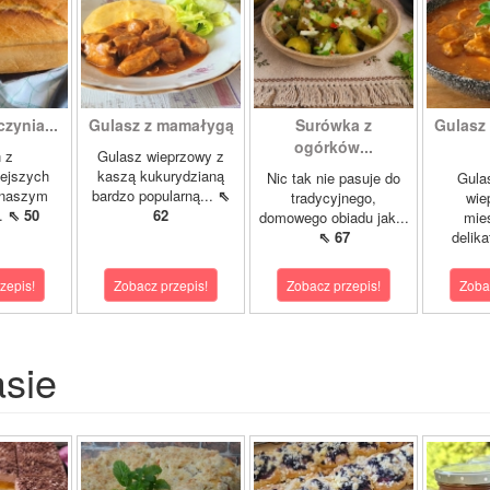
zynia...
Gulasz z mamałygą
Surówka z
Gulasz
ogórków...
 z
Gulasz wieprzowy z
ejszych
kaszą kukurydzianą
Nic tak nie pasuje do
Gula
 naszym
bardzo popularną...
⇖
tradycyjnego,
wie
..
⇖ 50
62
domowego obiadu jak...
mie
⇖ 67
delika
zepis!
Zobacz przepis!
Zobacz przepis!
Zoba
asie