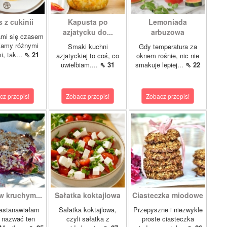
 z cukinii
Kapusta po
Lemoniada
azjatycku do...
arbuzowa
ami się czasem
iamy różnymi
Smaki kuchni
Gdy temperatura za
i, tak...
⇖ 21
azjatyckiej to coś, co
oknem rośnie, nic nie
uwielbiam....
⇖ 31
smakuje lepiej...
⇖ 22
cz przepis!
Zobacz przepis!
Zobacz przepis!
w kruchym...
Sałatka koktajlowa
Ciasteczka miodowe
astanawiałam
Sałatka koktajlowa,
Przepyszne i niezwykle
k nazwać ten
czyli sałatka z
proste ciasteczka