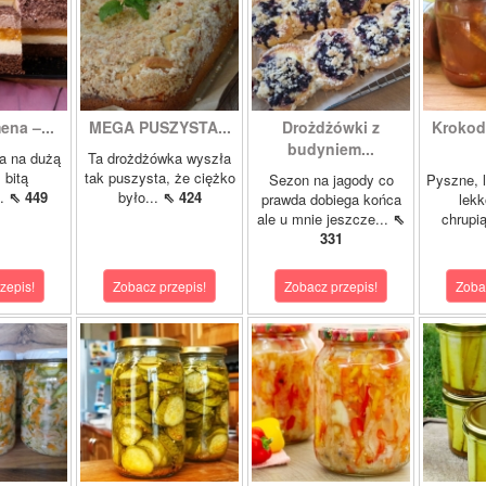
ena –...
MEGA PUSZYSTA...
Drożdżówki z
Krokody
budyniem...
a na dużą
Ta drożdżówka wyszła
 bitą
tak puszysta, że ciężko
Sezon na jagody co
Pyszne, l
..
⇖ 449
było...
⇖ 424
prawda dobiega końca
lekk
ale u mnie jeszcze...
⇖
chrupią
331
zepis!
Zobacz przepis!
Zobacz przepis!
Zoba