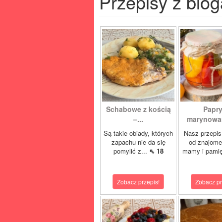
Przepisy z blog
Schabowe z kością
Papr
–...
marynowan
Są takie obiady, których
Nasz przepis
zapachu nie da się
od znajome
pomylić z...
⇖ 18
mamy i pamię
Zobacz przepis!
Zobacz pr