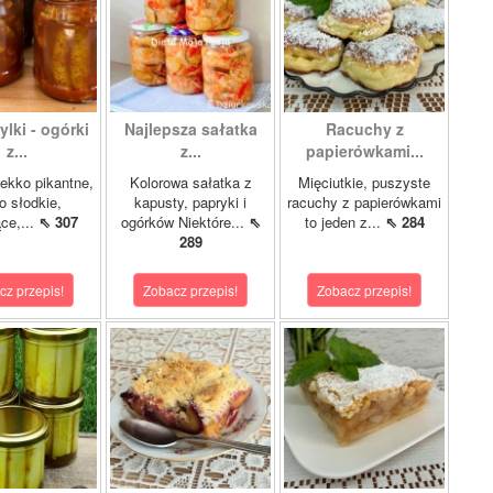
lki - ogórki
Najlepsza sałatka
Racuchy z
z...
z...
papierówkami...
ekko pikantne,
Kolorowa sałatka z
Mięciutkie, puszyste
o słodkie,
kapusty, papryki i
racuchy z papierówkami
ce,...
⇖ 307
ogórków Niektóre...
⇖
to jeden z...
⇖ 284
289
cz przepis!
Zobacz przepis!
Zobacz przepis!