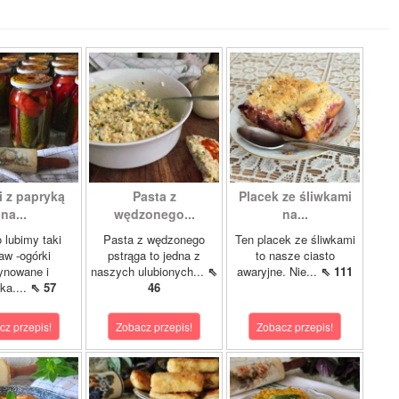
i z papryką
Pasta z
Placek ze śliwkami
na...
wędzonego...
na...
 lubimy taki
Pasta z wędzonego
Ten placek ze śliwkami
aw -ogórki
pstrąga to jedna z
to nasze ciasto
ynowane i
naszych ulubionych...
⇖
awaryjne. Nie...
⇖ 111
ka....
⇖ 57
46
cz przepis!
Zobacz przepis!
Zobacz przepis!