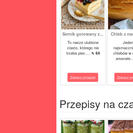
Sernik gotowany z...
Chleb z nac
To nasze ulubione
Jeden
ciasto, którego nie
najsmaczni
trzeba piec....
⇖ 64
chlebów w
arsenale.
Zobacz przepis!
Zobacz pr
Przepisy na cz