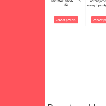
kremowy, słodki....
⇖
od znajome
23
mamy i pamię
Zobacz przepis!
Zobacz pr