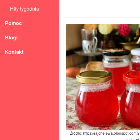
Hity tygodnia
Pomoc
Blogi
Kontakt
Źródło: https://rajchelewa.blogspot.com/
spizarni