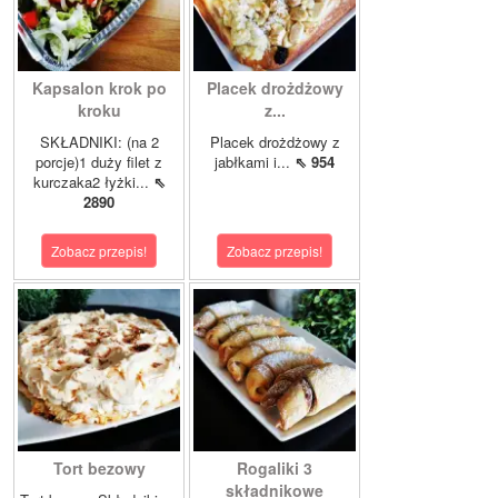
Kapsalon krok po
Placek drożdżowy
kroku
z...
SKŁADNIKI: (na 2
Placek drożdżowy z
porcje)1 duży filet z
jabłkami i...
⇖ 954
kurczaka2 łyżki...
⇖
2890
Zobacz przepis!
Zobacz przepis!
Tort bezowy
Rogaliki 3
składnikowe