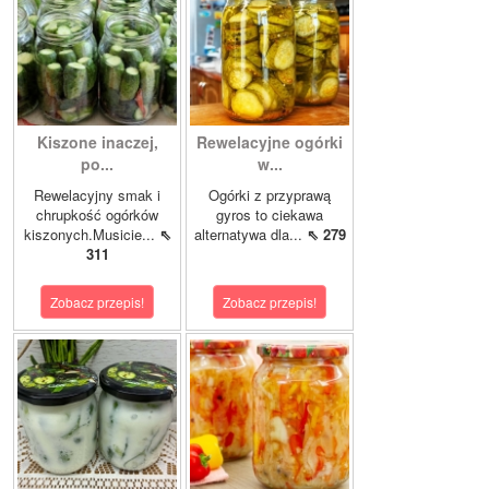
Kiszone inaczej,
Rewelacyjne ogórki
po...
w...
Rewelacyjny smak i
Ogórki z przyprawą
chrupkość ogórków
gyros to ciekawa
kiszonych.Musicie...
⇖
alternatywa dla...
⇖ 279
311
Zobacz przepis!
Zobacz przepis!