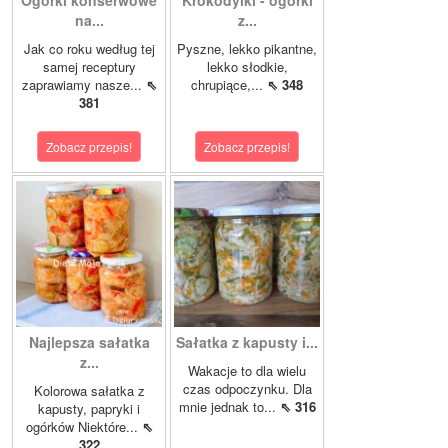
Ogórki konserwowe
Krokodylki - ogórki
na...
z...
Jak co roku według tej
Pyszne, lekko pikantne,
samej receptury
lekko słodkie,
zaprawiamy nasze...
⇖
chrupiące,...
⇖ 348
381
Zobacz przepis!
Zobacz przepis!
Najlepsza sałatka
Sałatka z kapusty i...
z...
Wakacje to dla wielu
czas odpoczynku. Dla
Kolorowa sałatka z
mnie jednak to...
⇖ 316
kapusty, papryki i
ogórków Niektóre...
⇖
322