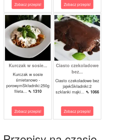
Zobacz przepis!
Zobacz przepis!
Kurczak w sosie...
Ciasto czekoladowe
bez...
Kurczak w sosie
śmietanowo -
Ciasto czekoladowe bez
porowymSkładniki:250g
jajekSkładniki:2
fileta...
⇖ 1310
szklanki mąki...
⇖ 1066
Zobacz przepis!
Zobacz przepis!
Przepisy na czasie