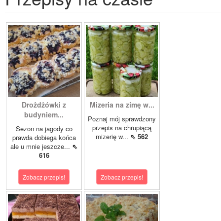
Drożdżówki z
Mizeria na zimę w...
budyniem...
Poznaj mój sprawdzony
przepis na chrupiącą
Sezon na jagody co
mizerię w...
⇖ 562
prawda dobiega końca
ale u mnie jeszcze...
⇖
616
Zobacz przepis!
Zobacz przepis!