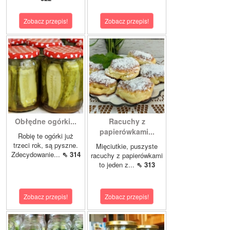
Zobacz przepis!
Zobacz przepis!
Obłędne ogórki...
Racuchy z
papierówkami...
Robię te ogórki już
trzeci rok, są pyszne.
Mięciutkie, puszyste
Zdecydowanie...
⇖ 314
racuchy z papierówkami
to jeden z...
⇖ 313
Zobacz przepis!
Zobacz przepis!