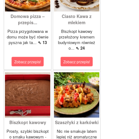
Domowa pizza –
Ciasto Kawa z
przepis...
mlekiem
Pizza przygotowana w
Biszkopt kawowy
domu może być równie
przełożony kremem
pyszna jak ta...
⇖ 13
budyniowym również
o...
⇖ 24
Zobacz przepis!
Zobacz przepis!
Biszkopt kawowy
Szaszłyki z karkówki
Prosty, szybki biszkopt
Nic nie smakuje latem
o smaku kawowym -
lepiej niż aromatyczne