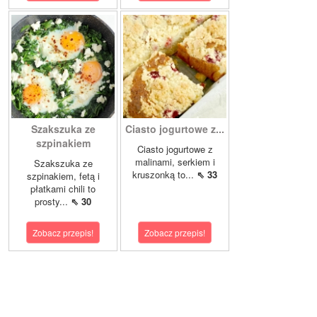
Szakszuka ze
Ciasto jogurtowe z...
szpinakiem
Ciasto jogurtowe z
malinami, serkiem i
Szakszuka ze
kruszonką to...
⇖ 33
szpinakiem, fetą i
płatkami chili to
prosty...
⇖ 30
Zobacz przepis!
Zobacz przepis!