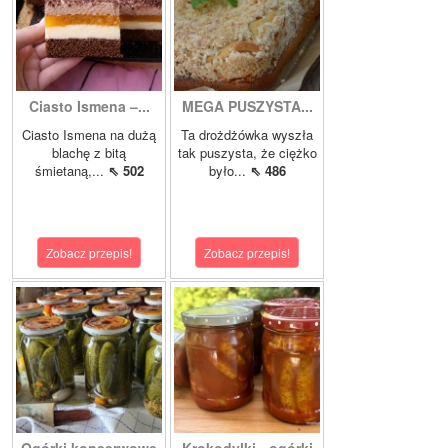
Ciasto Ismena –...
MEGA PUSZYSTA...
Ciasto Ismena na dużą
Ta drożdżówka wyszła
blachę z bitą
tak puszysta, że ciężko
śmietaną,...
⇖ 502
było...
⇖ 486
Zobacz przepis!
Zobacz przepis!