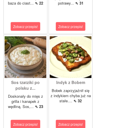
baza do ciast...
⇖ 22
potrawy...
⇖ 31
Zobacz przepis!
Zobacz przepis!
Sos tzatziki po
Indyk z Bobem
polsku z...
Bobek zaprzyjaźnił się
z indykiem chyba już na
Doskonały do mięs z
stałe....
⇖ 32
grilla i kanapek z
wędliną. Sos,...
⇖ 23
Zobacz przepis!
Zobacz przepis!