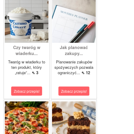
Czy twaróg w
Jak planować
wiaderku...
zakupy...
Twaróg w wiaderku to
Planowanie zakupów
ten produkt, który
spożywczych pozwala
„ratuje”...
⇖ 3
ograniczyć...
⇖ 12
Zobacz przepis!
Zobacz przepis!