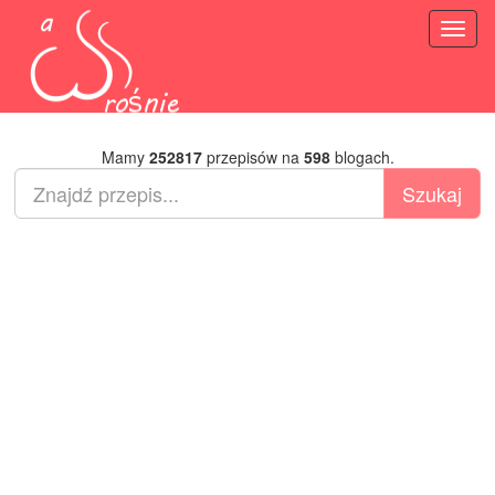
Toggl
naviga
Mamy
252817
przepisów na
598
blogach.