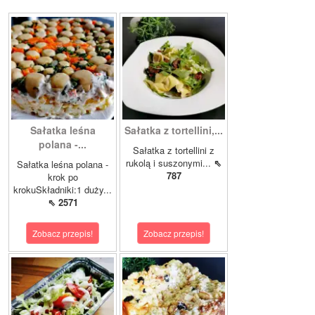
Sałatka leśna
Sałatka z tortellini,...
polana -...
Sałatka z tortellini z
rukolą i suszonymi...
⇖
Sałatka leśna polana -
787
krok po
krokuSkładniki:1 duży...
⇖ 2571
Zobacz przepis!
Zobacz przepis!