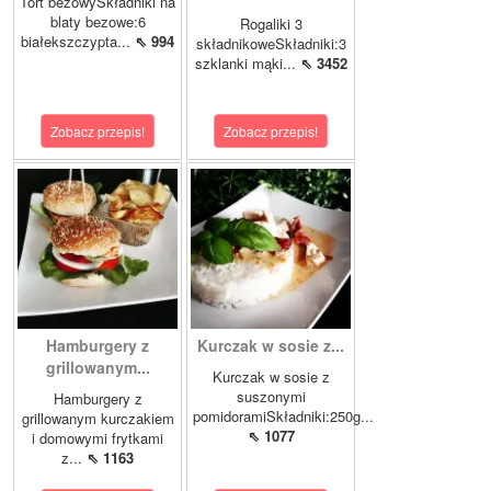
Tort bezowySkładniki na
blaty bezowe:6
Rogaliki 3
białekszczypta...
⇖ 994
składnikoweSkładniki:3
szklanki mąki...
⇖ 3452
Zobacz przepis!
Zobacz przepis!
Hamburgery z
Kurczak w sosie z...
grillowanym...
Kurczak w sosie z
suszonymi
Hamburgery z
pomidoramiSkładniki:250g...
grillowanym kurczakiem
⇖ 1077
i domowymi frytkami
z...
⇖ 1163