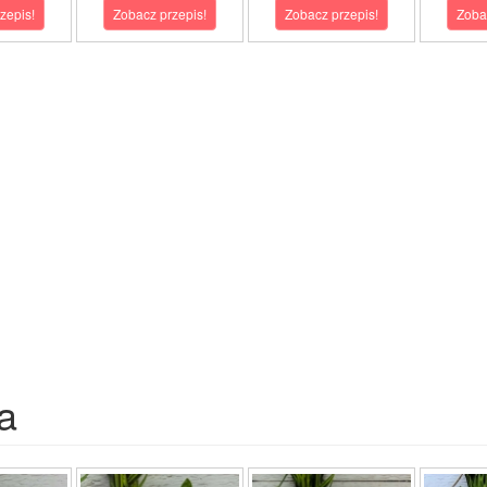
zepis!
Zobacz przepis!
Zobacz przepis!
Zoba
a