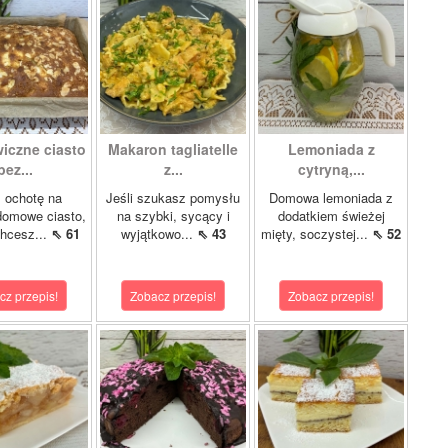
iczne ciasto
Makaron tagliatelle
Lemoniada z
bez...
z...
cytryną,...
 ochotę na
Jeśli szukasz pomysłu
Domowa lemoniada z
domowe ciasto,
na szybki, sycący i
dodatkiem świeżej
chcesz...
⇖ 61
wyjątkowo...
⇖ 43
mięty, soczystej...
⇖ 52
cz przepis!
Zobacz przepis!
Zobacz przepis!