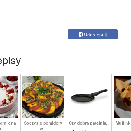
Udostępnij
episy
ernik na
Soczyste pomidory
Czy dobra patelnia...
Muffinki
...
w...