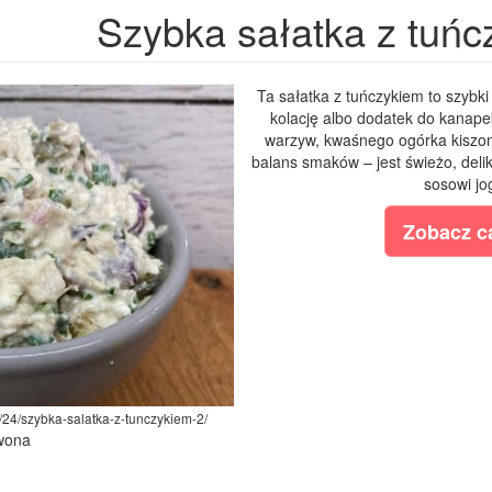
Szybka sałatka z tuńc
Ta sałatka z tuńczykiem to szybki 
kolację albo dodatek do kanape
warzyw, kwaśnego ogórka kiszone
balans smaków – jest świeżo, delik
sosowi jo
Zobacz ca
2/24/szybka-salatka-z-tunczykiem-2/
Iwona