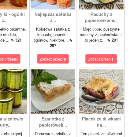
lki - ogórki
Najlepsza sałatka
Racuchy z
z...
z...
papierówkami...
ekko pikantne,
Kolorowa sałatka z
Mięciutkie, puszyste
o słodkie,
kapusty, papryki i
racuchy z papierówkami
ce,...
⇖ 321
ogórków Niektóre...
⇖
to jeden z...
⇖ 291
297
cz przepis!
Zobacz przepis!
Zobacz przepis!
a w zalewie
Szarlotka z
Placek ze śliwkami
urry...
papierówek...
na...
z chrupiącej
Domowa szarlotka z
Ten placek ze śliwkami