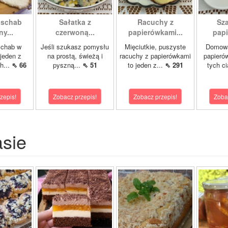
 schab
Sałatka z
Racuchy z
Sza
y...
czerwoną...
papierówkami...
papi
schab w
Jeśli szukasz pomysłu
Mięciutkie, puszyste
Domowa
 jeden z
na prostą, świeżą i
racuchy z papierówkami
papierów
h...
⇖ 66
pyszną...
⇖ 51
to jeden z...
⇖ 291
tych ci
zepis!
Zobacz przepis!
Zobacz przepis!
Zoba
asie