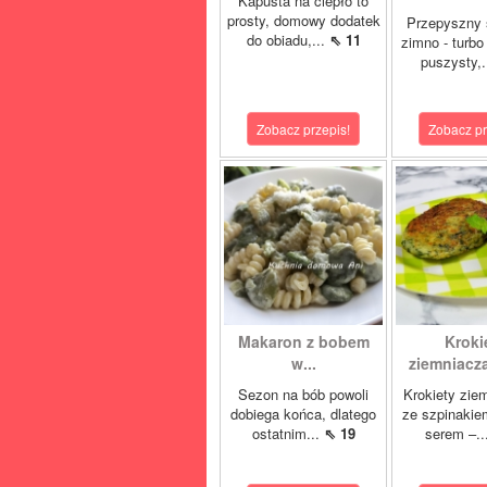
Kapusta na ciepło to
prosty, domowy dodatek
Przepyszny 
do obiadu,...
⇖ 11
zimno - turbo
puszysty,.
Zobacz przepis!
Zobacz pr
Makaron z bobem
Kroki
w...
ziemniacza
Sezon na bób powoli
Krokiety zie
dobiega końca, dlatego
ze szpinakie
ostatnim...
⇖ 19
serem –..