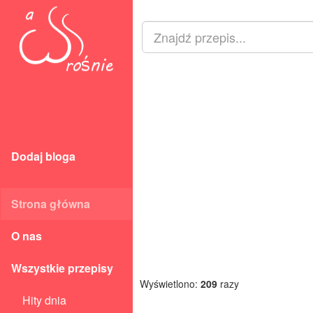
Dodaj bloga
Strona główna
O nas
Wszystkie przepisy
Wyświetlono:
209
razy
Hity dnia