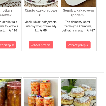
rlotka z
Ciasto czekoladowe
Sernik z kakaowym
erówek...
z...
spodem...
 szarlotka z
Jeśli lubisz połączenie
Ten domowy sernik
ek to jedno z
intensywnej czekolady
zachwyca kremową,
ast,...
⇖ 116
i...
⇖ 66
delikatną masą...
⇖ 497
cz przepis!
Zobacz przepis!
Zobacz przepis!