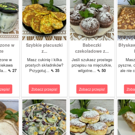
szone w
Szybkie placuszki
Babeczki
Błyskaw
ze
z...
czekoladowe z...
szone w
Masz cukinię i kilka
Jeśli szukasz prostego
Masz
 ciekawa
prostych składników?
przepisu na mięciutkie,
pyszne, 
la...
⇖ 27
Przygotuj...
⇖ 35
wilgotne...
⇖ 50
ale nie 
zepis!
Zobacz przepis!
Zobacz przepis!
Zoba