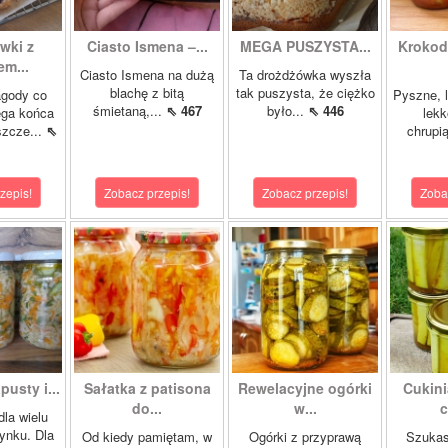
wki z
Ciasto Ismena –...
MEGA PUSZYSTA...
Krokody
m...
Ciasto Ismena na dużą
Ta drożdżówka wyszła
blachę z bitą
tak puszysta, że ciężko
agody co
Pyszne, l
śmietaną,...
⇖ 467
było...
⇖ 446
ega końca
lekk
szcze...
⇖
chrupią
zepis!
Zobacz przepis!
Zobacz przepis!
Zoba
pusty i...
Sałatka z patisona
Rewelacyjne ogórki
Cukini
do...
w...
c
dla wielu
ynku. Dla
Od kiedy pamiętam, w
Ogórki z przyprawą
Szukas