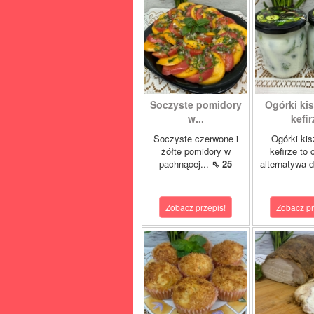
Soczyste pomidory
Ogórki ki
w...
kefir
Soczyste czerwone i
Ogórki ki
żółte pomidory w
kefirze to
pachnącej...
⇖ 25
alternatywa d
Zobacz przepis!
Zobacz pr