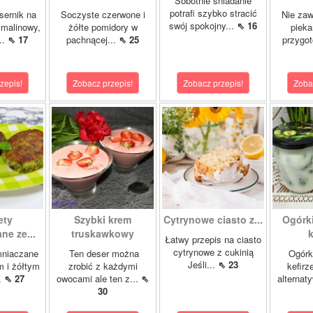
Sobotnie śniadanie
potrafi szybko stracić
sernik na
Soczyste czerwone i
Nie zaw
swój spokojny...
⇖ 16
 malinowy,
żółte pomidory w
pieka
..
⇖ 17
pachnącej...
⇖ 25
przygo
zepis!
Zobacz przepis!
Zobacz przepis!
Zoba
ety
Szybki krem
Cytrynowe ciasto z...
Ogórk
ne ze...
truskawkowy
k
Łatwy przepis na ciasto
cytrynowe z cukinią
mniaczane
Ten deser można
Ogórk
Jeśli...
⇖ 23
m i żółtym
zrobić z każdymi
kefirz
.
⇖ 27
owocami ale ten z...
⇖
alternat
30