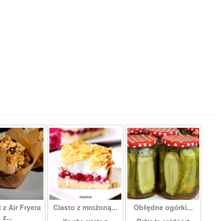
 z Air Fryera
Ciasto z mrożoną...
Obłędne ogórki...
z...