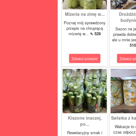
Mizeria na zimę w...
Drożdżó
budynie
Poznaj mój sprawdzony
przepis na chrupiącą
Sezon na j
mizerię w...
⇖ 526
prawda dobi
ale u mnie je
510
Zobacz przepis!
Zobacz pr
Kiszone inaczej,
Sałatka z ka
po...
Wakacje to 
czas odpocz
Rewelacyjny smak i