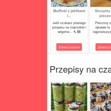
Muffinki z jabłkami
Soczysty
i...
pieczon
Jeśli szukasz prostego
Pieczony 
przepisu na mięciutkie i
rękawie to
wilgotne...
⇖ 55
najprostszyc
Zobacz przepis!
Zobacz pr
Przepisy na cz