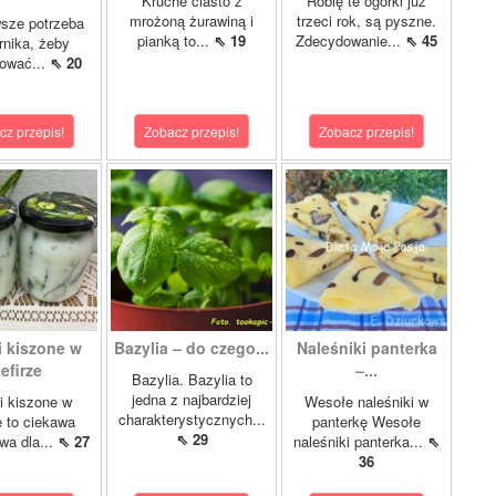
Kruche ciasto z
Robię te ogórki już
mrożoną żurawiną i
trzeci rok, są pyszne.
sze potrzeba
pianką to...
⇖ 19
Zdecydowanie...
⇖ 45
rnika, żeby
tować...
⇖ 20
cz przepis!
Zobacz przepis!
Zobacz przepis!
i kiszone w
Bazylia – do czego...
Naleśniki panterka
efirze
–...
Bazylia. Bazylia to
jedna z najbardziej
i kiszone w
Wesołe naleśniki w
charakterystycznych...
e to ciekawa
panterkę Wesołe
⇖ 29
ywa dla...
⇖ 27
naleśniki panterka...
⇖
36