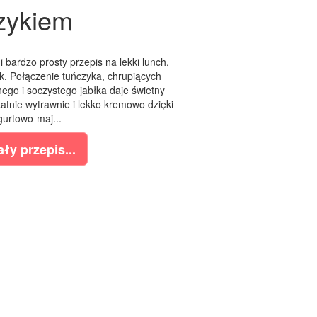
zykiem
i bardzo prosty przepis na lekki lunch,
k. Połączenie tuńczyka, chrupiących
go i soczystego jabłka daje świetny
atnie wytrawnie i lekko kremowo dzięki
gurtowo-maj...
ły przepis...