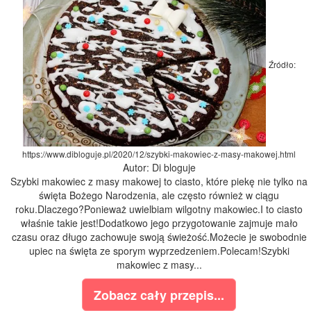
Źródło:
https://www.dibloguje.pl/2020/12/szybki-makowiec-z-masy-makowej.html
Autor: Di bloguje
Szybki makowiec z masy makowej to ciasto, które piekę nie tylko na
święta Bożego Narodzenia, ale często również w ciągu
roku.Dlaczego?Ponieważ uwielbiam wilgotny makowiec.I to ciasto
właśnie takie jest!Dodatkowo jego przygotowanie zajmuje mało
czasu oraz długo zachowuje swoją świeżość.Możecie je swobodnie
upiec na święta ze sporym wyprzedzeniem.Polecam!Szybki
makowiec z masy...
Zobacz cały przepis...