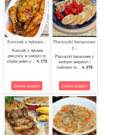
Kurczak z rękawa...
Placuszki bananowe
z...
Kurczak z rękawa
pieczony w całości to
Placuszki bananowe z
chyba jeden z...
⇖ 173
serkiem wiejskim i
malinami to...
⇖ 278
Zobacz przepis!
Zobacz przepis!