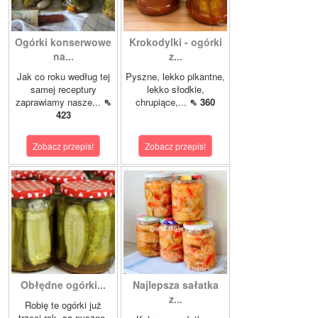
Ogórki konserwowe
Krokodylki - ogórki
na...
z...
Jak co roku według tej
Pyszne, lekko pikantne,
samej receptury
lekko słodkie,
zaprawiamy nasze...
⇖
chrupiące,...
⇖ 360
423
Zobacz przepis!
Zobacz przepis!
Obłędne ogórki...
Najlepsza sałatka
z...
Robię te ogórki już
trzeci rok, są pyszne.