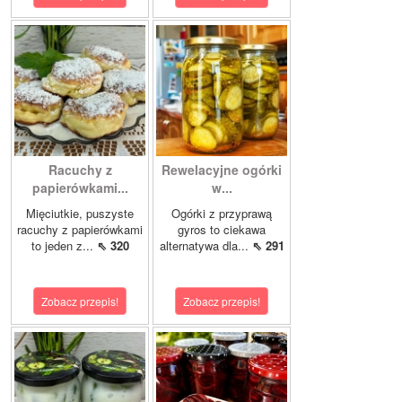
Racuchy z
Rewelacyjne ogórki
papierówkami...
w...
Mięciutkie, puszyste
Ogórki z przyprawą
racuchy z papierówkami
gyros to ciekawa
to jeden z...
⇖ 320
alternatywa dla...
⇖ 291
Zobacz przepis!
Zobacz przepis!