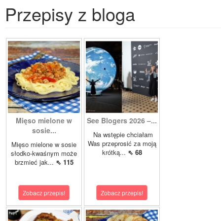
Przepisy z bloga
Mięso mielone w
See Blogers 2026 –...
sosie...
Na wstępie chciałam
Was przeprosić za moją
Mięso mielone w sosie
krótką...
⇖ 68
słodko-kwaśnym może
brzmieć jak...
⇖ 115
Zobacz przepis!
Zobacz przepis!