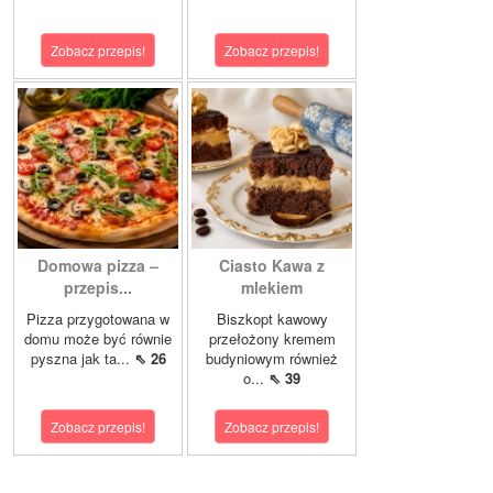
Zobacz przepis!
Zobacz przepis!
Domowa pizza –
Ciasto Kawa z
przepis...
mlekiem
Pizza przygotowana w
Biszkopt kawowy
domu może być równie
przełożony kremem
pyszna jak ta...
⇖ 26
budyniowym również
o...
⇖ 39
Zobacz przepis!
Zobacz przepis!