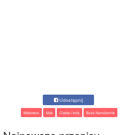
Udostępnij
Makowce
Mak
Ciasta i torty
Boże Narodzenie