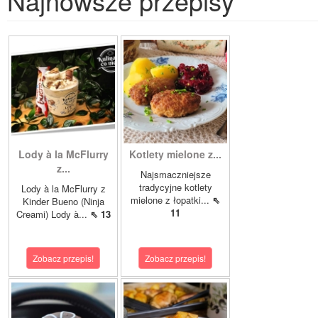
Najnowsze przepisy
Lody à la McFlurry
Kotlety mielone z...
z...
Najsmaczniejsze
tradycyjne kotlety
Lody à la McFlurry z
mielone z łopatki...
⇖
Kinder Bueno (Ninja
11
Creami) Lody à...
⇖ 13
Zobacz przepis!
Zobacz przepis!