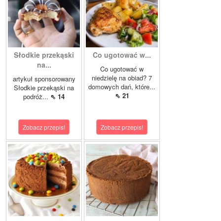
Słodkie przekąski
Co ugotować w...
na...
Co ugotować w
niedzielę na obiad? 7
artykuł sponsorowany
domowych dań, które...
Słodkie przekąski na
⇖ 21
podróż...
⇖ 14
Zobacz przepis!
Zobacz przepis!