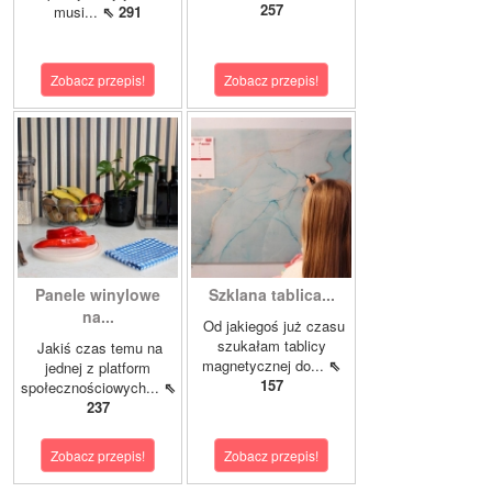
257
musi...
⇖ 291
Zobacz przepis!
Zobacz przepis!
Panele winylowe
Szklana tablica...
na...
Od jakiegoś już czasu
szukałam tablicy
Jakiś czas temu na
magnetycznej do...
⇖
jednej z platform
157
społecznościowych...
⇖
237
Zobacz przepis!
Zobacz przepis!