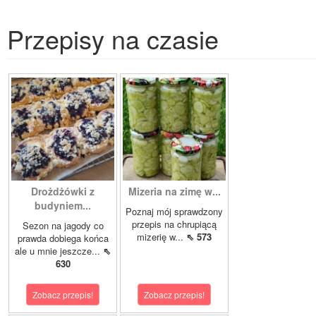
Przepisy na czasie
Drożdżówki z
Mizeria na zimę w...
budyniem...
Poznaj mój sprawdzony
przepis na chrupiącą
Sezon na jagody co
mizerię w...
⇖ 573
prawda dobiega końca
ale u mnie jeszcze...
⇖
630
Zobacz przepis!
Zobacz przepis!