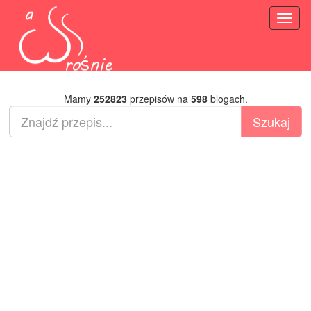
Toggl
naviga
Mamy
252823
przepisów na
598
blogach.