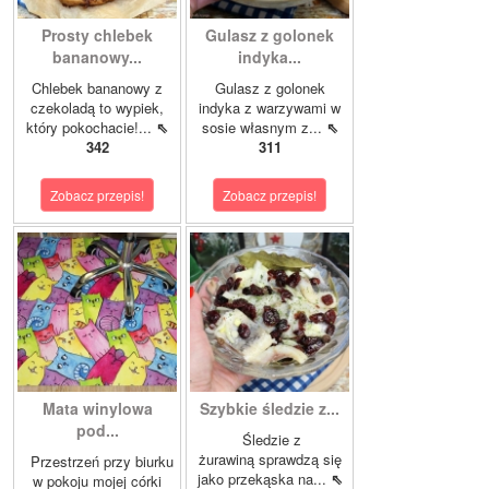
Prosty chlebek
Gulasz z golonek
bananowy...
indyka...
Chlebek bananowy z
Gulasz z golonek
czekoladą to wypiek,
indyka z warzywami w
który pokochacie!...
⇖
sosie własnym z...
⇖
342
311
Zobacz przepis!
Zobacz przepis!
Mata winylowa
Szybkie śledzie z...
pod...
Śledzie z
żurawiną sprawdzą się
Przestrzeń przy biurku
jako przekąska na...
⇖
w pokoju mojej córki