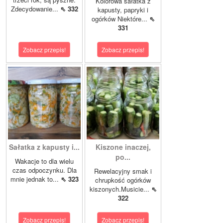
Kolorowa sałatka z
Zdecydowanie...
⇖ 332
kapusty, papryki i
ogórków Niektóre...
⇖
331
Zobacz przepis!
Zobacz przepis!
Sałatka z kapusty i...
Kiszone inaczej,
po...
Wakacje to dla wielu
czas odpoczynku. Dla
Rewelacyjny smak i
mnie jednak to...
⇖ 323
chrupkość ogórków
kiszonych.Musicie...
⇖
322
Zobacz przepis!
Zobacz przepis!