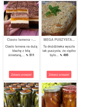
Ciasto Ismena –...
MEGA PUSZYSTA...
Ciasto Ismena na dużą
Ta drożdżówka wyszła
blachę z bitą
tak puszysta, że ciężko
śmietaną,...
⇖ 511
było...
⇖ 495
Zobacz przepis!
Zobacz przepis!