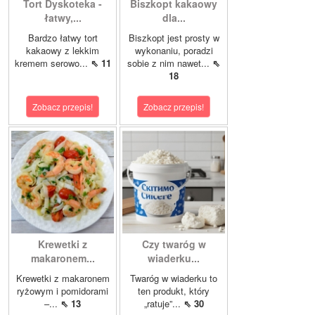
Tort Dyskoteka -
Biszkopt kakaowy
łatwy,...
dla...
Bardzo łatwy tort
Biszkopt jest prosty w
kakaowy z lekkim
wykonaniu, poradzi
kremem serowo...
⇖ 11
sobie z nim nawet...
⇖
18
Zobacz przepis!
Zobacz przepis!
Krewetki z
Czy twaróg w
makaronem...
wiaderku...
Krewetki z makaronem
Twaróg w wiaderku to
ryżowym i pomidorami
ten produkt, który
–...
⇖ 13
„ratuje”...
⇖ 30