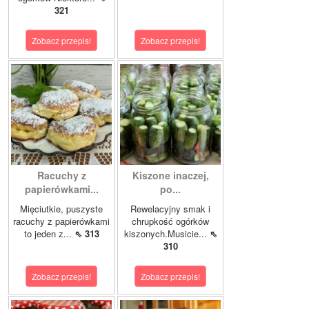
321
Zobacz przepis!
Zobacz przepis!
Racuchy z
Kiszone inaczej,
papierówkami...
po...
Mięciutkie, puszyste
Rewelacyjny smak i
racuchy z papierówkami
chrupkość ogórków
to jeden z...
⇖ 313
kiszonych.Musicie...
⇖
310
Zobacz przepis!
Zobacz przepis!