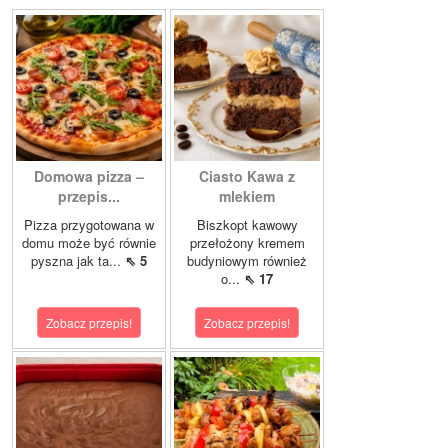
Domowa pizza –
Ciasto Kawa z
przepis...
mlekiem
Pizza przygotowana w
Biszkopt kawowy
domu może być równie
przełożony kremem
pyszna jak ta...
⇖ 5
budyniowym również
o...
⇖ 17
Zobacz przepis!
Zobacz przepis!