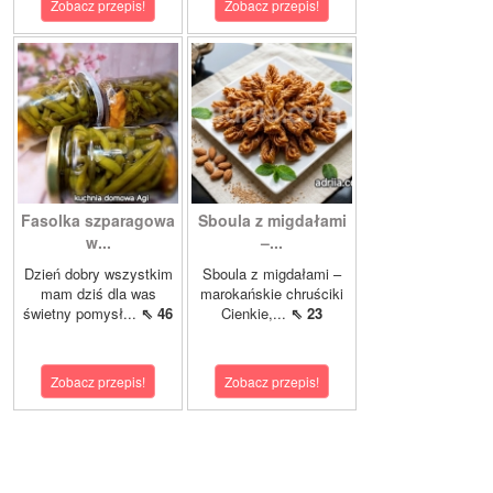
Zobacz przepis!
Zobacz przepis!
Fasolka szparagowa
Sboula z migdałami
w...
–...
Dzień dobry wszystkim
Sboula z migdałami –
mam dziś dla was
marokańskie chruściki
świetny pomysł...
⇖ 46
Cienkie,...
⇖ 23
Zobacz przepis!
Zobacz przepis!