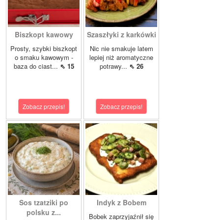
Biszkopt kawowy
Szaszłyki z karkówki
Prosty, szybki biszkopt
Nic nie smakuje latem
o smaku kawowym -
lepiej niż aromatyczne
baza do ciast...
⇖ 15
potrawy...
⇖ 26
Zobacz przepis!
Zobacz przepis!
Sos tzatziki po
Indyk z Bobem
polsku z...
Bobek zaprzyjaźnił się