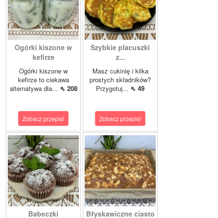
Ogórki kiszone w
Szybkie placuszki
kefirze
z...
Ogórki kiszone w
Masz cukinię i kilka
kefirze to ciekawa
prostych składników?
alternatywa dla...
⇖ 208
Przygotuj...
⇖ 49
Zobacz przepis!
Zobacz przepis!
Babeczki
Błyskawiczne ciasto