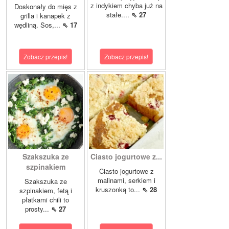
z indykiem chyba już na
Doskonały do mięs z
stałe....
⇖ 27
grilla i kanapek z
wędliną. Sos,...
⇖ 17
Zobacz przepis!
Zobacz przepis!
Szakszuka ze
Ciasto jogurtowe z...
szpinakiem
Ciasto jogurtowe z
malinami, serkiem i
Szakszuka ze
kruszonką to...
⇖ 28
szpinakiem, fetą i
płatkami chili to
prosty...
⇖ 27