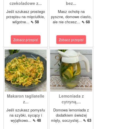
czekoladowe z...
bez...
Jeśli szukasz prostego
Masz ochotę na
przepisu na mięciutkie,
pyszne, domowe ciasto,
wilgotne...
⇖ 58
ale nie chcesz...
⇖ 68
Zobacz przepis!
Zobacz przepis!
Makaron tagliatelle
Lemoniada z
z...
cytryną,...
Jeśli szukasz pomysłu
Domowa lemoniada z
na szybki, sycący i
dodatkiem świeżej
wyjątkowo...
⇖ 48
mięty, soczystej...
⇖ 63