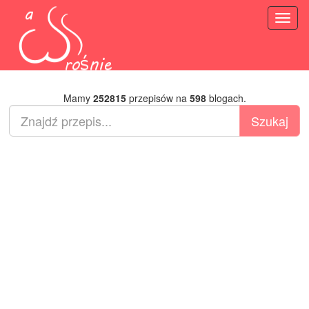
Toggl
naviga
Mamy
252815
przepisów na
598
blogach.