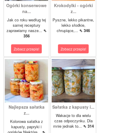
Ogórki konserwowe
Krokodylki - ogórki
na...
z...
Jak co roku według tej
Pyszne, lekko pikantne,
samej receptury
lekko słodkie,
zaprawiamy nasze...
⇖
chrupiące,...
⇖ 346
356
Zobacz przepis!
Zobacz przepis!
Najlepsza sałatka
Sałatka z kapusty i...
z...
Wakacje to dla wielu
czas odpoczynku. Dla
Kolorowa sałatka z
mnie jednak to...
⇖ 314
kapusty, papryki i
ogórków Niektóre...
⇖