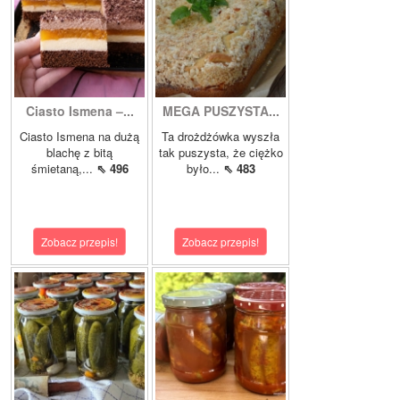
Ciasto Ismena –...
MEGA PUSZYSTA...
Ciasto Ismena na dużą
Ta drożdżówka wyszła
blachę z bitą
tak puszysta, że ciężko
śmietaną,...
⇖ 496
było...
⇖ 483
Zobacz przepis!
Zobacz przepis!