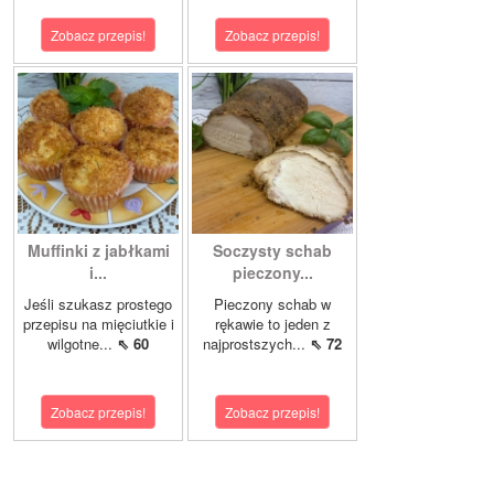
Zobacz przepis!
Zobacz przepis!
Muffinki z jabłkami
Soczysty schab
i...
pieczony...
Jeśli szukasz prostego
Pieczony schab w
przepisu na mięciutkie i
rękawie to jeden z
wilgotne...
⇖ 60
najprostszych...
⇖ 72
Zobacz przepis!
Zobacz przepis!