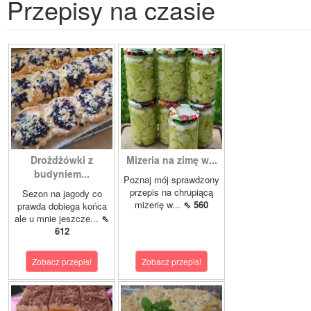
Przepisy na czasie
Drożdżówki z
Mizeria na zimę w...
budyniem...
Poznaj mój sprawdzony
przepis na chrupiącą
Sezon na jagody co
mizerię w...
⇖ 560
prawda dobiega końca
ale u mnie jeszcze...
⇖
612
Zobacz przepis!
Zobacz przepis!