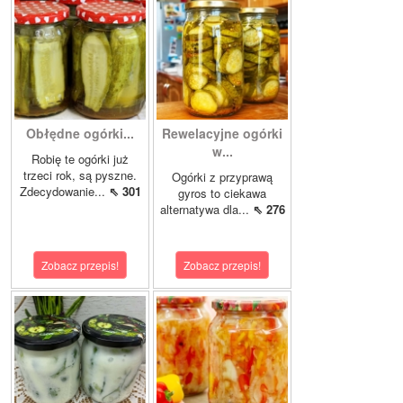
Obłędne ogórki...
Rewelacyjne ogórki
w...
Robię te ogórki już
trzeci rok, są pyszne.
Ogórki z przyprawą
Zdecydowanie...
⇖ 301
gyros to ciekawa
alternatywa dla...
⇖ 276
Zobacz przepis!
Zobacz przepis!