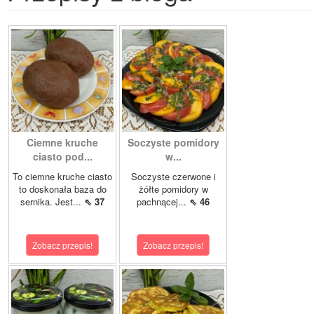
Ciemne kruche
Soczyste pomidory
ciasto pod...
w...
To ciemne kruche ciasto
Soczyste czerwone i
to doskonała baza do
żółte pomidory w
sernika. Jest...
⇖ 37
pachnącej...
⇖ 46
Zobacz przepis!
Zobacz przepis!