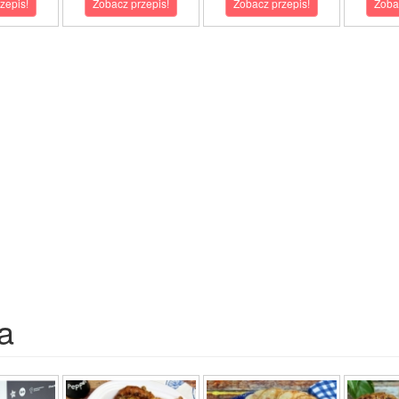
zepis!
Zobacz przepis!
Zobacz przepis!
Zoba
a