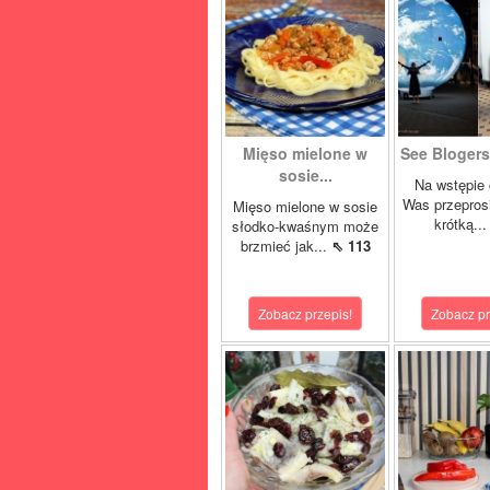
Mięso mielone w
See Blogers 
sosie...
Na wstępie 
Was przepros
Mięso mielone w sosie
krótką..
słodko-kwaśnym może
brzmieć jak...
⇖ 113
Zobacz przepis!
Zobacz pr