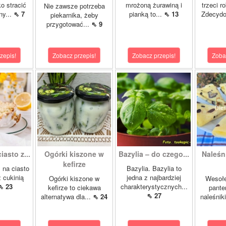
ko stracić
mrożoną żurawiną i
trzeci r
Nie zawsze potrzeba
ny...
⇖ 7
pianką to...
⇖ 13
Zdecydo
piekarnika, żeby
przygotować...
⇖ 9
zepis!
Zobacz przepis!
Zobacz przepis!
Zoba
asto z...
Ogórki kiszone w
Bazylia – do czego...
Naleśn
kefirze
 na ciasto
Bazylia. Bazylia to
 cukinią
jedna z najbardziej
Ogórki kiszone w
Wesołe
⇖ 23
charakterystycznych...
kefirze to ciekawa
pante
⇖ 27
alternatywa dla...
⇖ 24
naleśnik