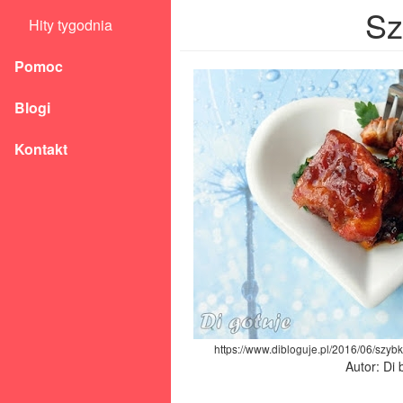
Sz
Hity tygodnia
Pomoc
Blogi
Kontakt
https://www.dibloguje.pl/2016/06/szybk
Autor: Di 