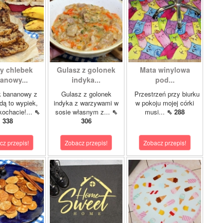
ty chlebek
Gulasz z golonek
Mata winylowa
anowy...
indyka...
pod...
k bananowy z
Gulasz z golonek
Przestrzeń przy biurku
dą to wypiek,
indyka z warzywami w
w pokoju mojej córki
kochacie!...
⇖
sosie własnym z...
⇖
musi...
⇖ 288
338
306
cz przepis!
Zobacz przepis!
Zobacz przepis!