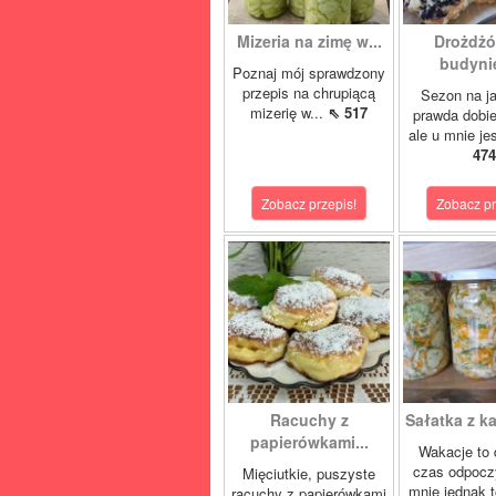
Mizeria na zimę w...
Drożdżó
budynie
Poznaj mój sprawdzony
przepis na chrupiącą
Sezon na j
mizerię w...
⇖ 517
prawda dobi
ale u mnie je
474
Zobacz przepis!
Zobacz pr
Racuchy z
Sałatka z ka
papierówkami...
Wakacje to 
czas odpocz
Mięciutkie, puszyste
mnie jednak t
racuchy z papierówkami