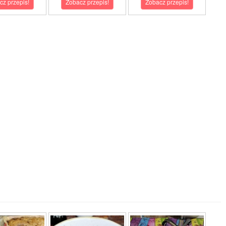
cz przepis!
Zobacz przepis!
Zobacz przepis!