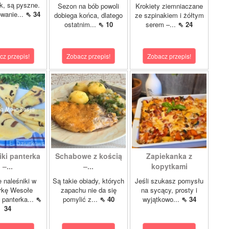
ok, są pyszne.
Sezon na bób powoli
Krokiety ziemniaczane
wanie...
⇖ 34
dobiega końca, dlatego
ze szpinakiem i żółtym
ostatnim...
⇖ 10
serem –...
⇖ 24
cz przepis!
Zobacz przepis!
Zobacz przepis!
iki panterka
Schabowe z kością
Zapiekanka z
–...
–...
kopytkami
 naleśniki w
Są takie obiady, których
Jeśli szukasz pomysłu
rkę Wesołe
zapachu nie da się
na sycący, prosty i
i panterka...
⇖
pomylić z...
⇖ 40
wyjątkowo...
⇖ 34
34