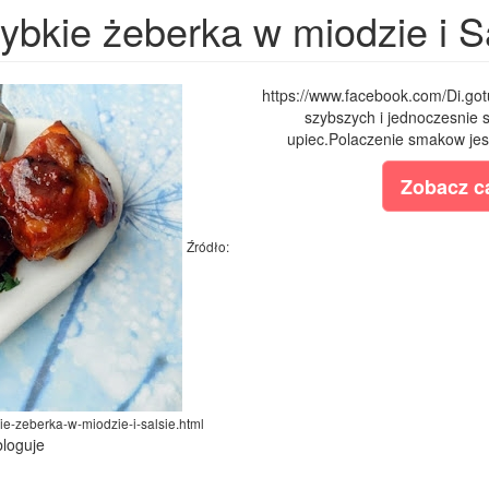
ybkie żeberka w miodzie i S
https://www.facebook.com/Di.got
szybszych i jednoczesnie 
upiec.Polaczenie smakow jest
Zobacz ca
Źródło:
ie-zeberka-w-miodzie-i-salsie.html
bloguje