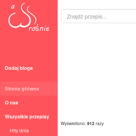
Dodaj bloga
Strona główna
O nas
Wszystkie przepisy
Wyświetlono:
912
razy
Hity dnia