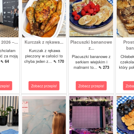
2026 –...
Kurczak z rękawa...
Placuszki bananowe
Pros
z...
ban
chciałam
Kurczak z rękawa
ić za moją
pieczony w całości to
Placuszki bananowe z
Chlebe
.
⇖ 64
chyba jeden z...
⇖ 170
serkiem wiejskim i
czekola
malinami to...
⇖ 273
który po
zepis!
Zobacz przepis!
Zobacz przepis!
Zoba