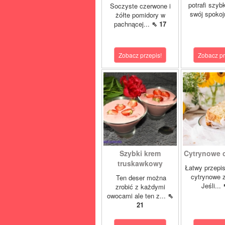
potrafi szyb
Soczyste czerwone i
swój spokoj
żółte pomidory w
pachnącej...
⇖ 17
Zobacz przepis!
Zobacz pr
Szybki krem
Cytrynowe ci
truskawkowy
Łatwy przepis
cytrynowe z
Ten deser można
Jeśli...
zrobić z każdymi
owocami ale ten z...
⇖
21