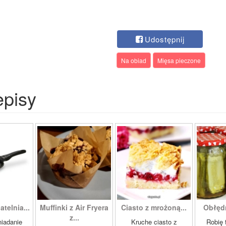
Udostępnij
Na obiad
Mięsa pieczone
episy
telnia...
Muffinki z Air Fryera
Ciasto z mrożoną...
Obłędn
z...
niadanie
Kruche ciasto z
Robię 