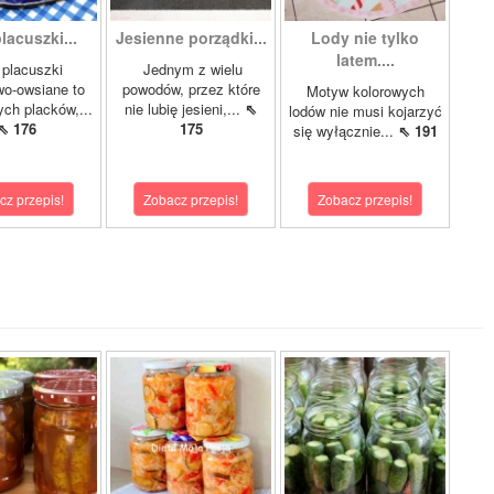
lacuszki...
Jesienne porządki...
Lody nie tylko
latem....
 placuszki
Jednym z wielu
o-owsiane to
powodów, przez które
Motyw kolorowych
ych placków,...
nie lubię jesieni,...
⇖
lodów nie musi kojarzyć
⇖ 176
175
się wyłącznie...
⇖ 191
cz przepis!
Zobacz przepis!
Zobacz przepis!