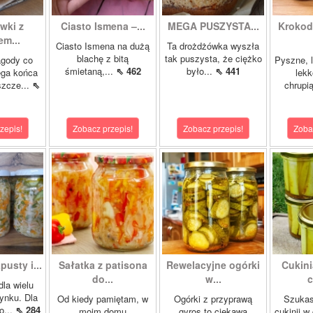
wki z
Ciasto Ismena –...
MEGA PUSZYSTA...
Krokody
m...
Ciasto Ismena na dużą
Ta drożdżówka wyszła
blachę z bitą
tak puszysta, że ciężko
agody co
Pyszne, l
śmietaną,...
⇖ 462
było...
⇖ 441
ega końca
lekk
szcze...
⇖
chrupią
zepis!
Zobacz przepis!
Zobacz przepis!
Zoba
pusty i...
Sałatka z patisona
Rewelacyjne ogórki
Cukini
do...
w...
c
dla wielu
ynku. Dla
Od kiedy pamiętam, w
Ogórki z przyprawą
Szukas
o...
⇖ 284
moim domu
gyros to ciekawa
cukinii w