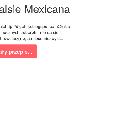
alsie Mexicana
ujehttp://digotuje.blogspot.comChyba
smacznych zeberek - nie da sie
 rewelacyjne, a mieso niezwykl...
ły przepis...