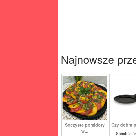
Najnowsze prz
Soczyste pomidory
Czy dobra pa
w...
Sobotnie ś