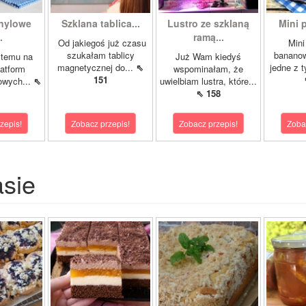
inylowe
Szklana tablica...
Lustro ze szklaną
Mini p
.
ramą...
Od jakiegoś już czasu
Mini
szukałam tablicy
bananow
 temu na
Już Wam kiedyś
magnetycznej do...
⇖
jedne z t
latform
wspominałam, że
151
owych...
⇖
uwielbiam lustra, które...
⇖ 158
zepis!
Zobacz przepis!
Zobacz przepis!
Zoba
asie