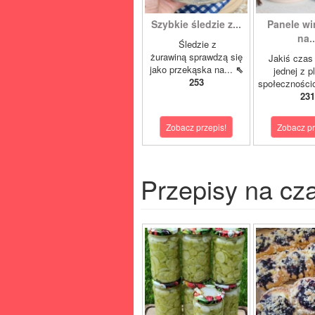
Szybkie śledzie z...
Panele w
na..
Śledzie z
żurawiną sprawdzą się
Jakiś czas
jako przekąska na...
⇖
jednej z p
253
społeczności
231
Zobacz przepis!
Zobacz pr
Przepisy na cz