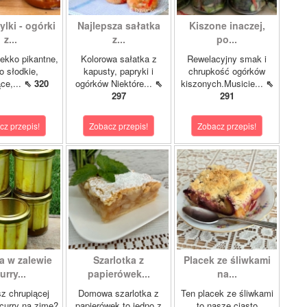
lki - ogórki
Najlepsza sałatka
Kiszone inaczej,
z...
z...
po...
ekko pikantne,
Kolorowa sałatka z
Rewelacyjny smak i
o słodkie,
kapusty, papryki i
chrupkość ogórków
ce,...
⇖ 320
ogórków Niektóre...
⇖
kiszonych.Musicie...
⇖
297
291
cz przepis!
Zobacz przepis!
Zobacz przepis!
a w zalewie
Szarlotka z
Placek ze śliwkami
urry...
papierówek...
na...
z chrupiącej
Domowa szarlotka z
Ten placek ze śliwkami
 curry na zimę?
papierówek to jedno z
to nasze ciasto