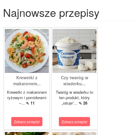
Najnowsze przepisy
Krewetki z
Czy twaróg w
makaronem...
wiaderku...
Krewetki z makaronem
Twaróg w wiaderku to
ryżowym i pomidorami
ten produkt, który
–...
⇖ 11
„ratuje”...
⇖ 26
Zobacz przepis!
Zobacz przepis!