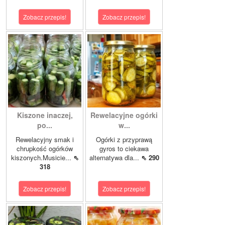
Zobacz przepis!
Zobacz przepis!
Kiszone inaczej,
Rewelacyjne ogórki
po...
w...
Rewelacyjny smak i
Ogórki z przyprawą
chrupkość ogórków
gyros to ciekawa
kiszonych.Musicie...
⇖
alternatywa dla...
⇖ 290
318
Zobacz przepis!
Zobacz przepis!