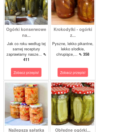
Ogórki konserwowe
Krokodylki - ogórki
na...
z...
Jak co roku według tej
Pyszne, lekko pikantne,
samej receptury
lekko słodkie,
zaprawiamy nasze...
⇖
chrupiące,...
⇖ 358
411
Zobacz przepis!
Zobacz przepis!
Najlepsza sałatka
Obłędne ogórki...