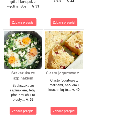
stałe....
⇖ 44
grilla i kanapek z
wędliną. Sos,...
⇖ 31
Zobacz przepis!
Zobacz przepis!
Szakszuka ze
Ciasto jogurtowe z...
szpinakiem
Ciasto jogurtowe z
malinami, serkiem i
Szakszuka ze
kruszonką to...
⇖ 40
szpinakiem, fetą i
płatkami chili to
prosty...
⇖ 38
Zobacz przepis!
Zobacz przepis!