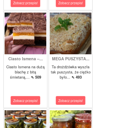
Zobacz przepis!
Zobacz przepis!
Ciasto Ismena –...
MEGA PUSZYSTA...
Ciasto Ismena na dużą
Ta drożdżówka wyszła
blachę z bitą
tak puszysta, że ciężko
śmietaną,...
⇖ 509
było...
⇖ 493
Zobacz przepis!
Zobacz przepis!