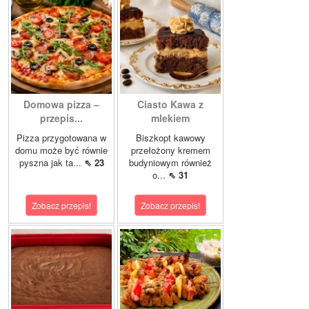
Domowa pizza –
Ciasto Kawa z
przepis...
mlekiem
Pizza przygotowana w
Biszkopt kawowy
domu może być równie
przełożony kremem
pyszna jak ta...
⇖ 23
budyniowym również
o...
⇖ 31
Zobacz przepis!
Zobacz przepis!