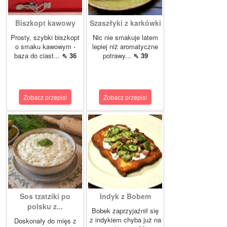
Biszkopt kawowy
Szaszłyki z karkówki
Prosty, szybki biszkopt
Nic nie smakuje latem
o smaku kawowym -
lepiej niż aromatyczne
baza do ciast...
⇖ 36
potrawy...
⇖ 39
Zobacz przepis!
Zobacz przepis!
Sos tzatziki po
Indyk z Bobem
polsku z...
Bobek zaprzyjaźnił się
z indykiem chyba już na
Doskonały do mięs z