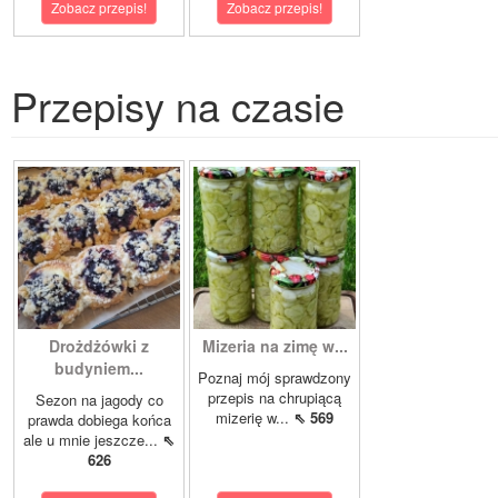
Zobacz przepis!
Zobacz przepis!
Przepisy na czasie
Drożdżówki z
Mizeria na zimę w...
budyniem...
Poznaj mój sprawdzony
przepis na chrupiącą
Sezon na jagody co
mizerię w...
⇖ 569
prawda dobiega końca
ale u mnie jeszcze...
⇖
626