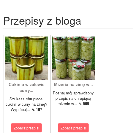
Przepisy z bloga
Cukinia w zalewie
Mizeria na zimę w...
curry...
Poznaj mój sprawdzony
przepis na chrupiącą
Szukasz chrupiącej
mizerię w...
⇖ 569
cukinii w curry na zimę?
Wypróbuj...
⇖ 197
Zobacz przepis!
Zobacz przepis!