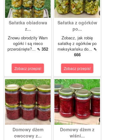
Sałatka obiadowa
Sałatka z ogórków
z...
po...
Znowu obrodziły Wam
Zobacz, jak robię
ogórki i są nieco
sałatkę z ogórków po
przerośnięte?...
⇖ 352
meksykańsku do...
⇖
666
Zobacz przepis!
Zobacz przepis!
Domowy dżem
Domowy dżem z
owocowy z...
wiśni...