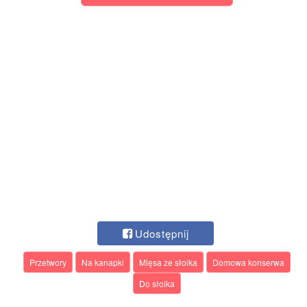
Udostępnij
Przetwory
Na kanapki
Mięsa ze słoika
Domowa konserwa
Do słoika