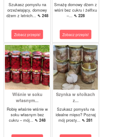
Szukasz pomysłu na
Smażę domowy dżem z
orzeźwiający, domowy
wiśni bez cukru i żelfixu
dżem z letnich...
⇖ 248
–...
⇖ 228
Zobacz przepis!
Zobacz przepis!
Wiśnie w soku
Szynka w słoikach
własnym...
z...
Robię właśnie wiśnie w
Szukasz pomysłu na
soku własnym bez
idealne mięso? Poznaj
cukru – mój...
⇖ 248
mój prosty...
⇖ 281