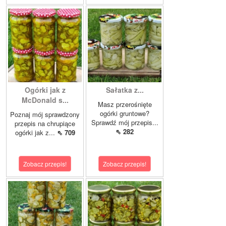
Ogórki jak z
Sałatka z...
McDonald s...
Masz przerośnięte
ogórki gruntowe?
Poznaj mój sprawdzony
Sprawdź mój przepis...
przepis na chrupiące
⇖ 282
ogórki jak z...
⇖ 709
Zobacz przepis!
Zobacz przepis!