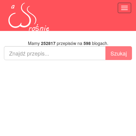
Toggl
naviga
Mamy
252817
przepisów na
598
blogach.