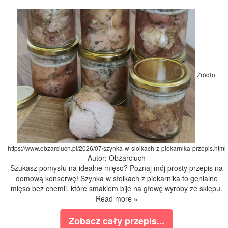
Źródło:
https://www.obzarciuch.pl/2026/07/szynka-w-sloikach-z-piekarnika-przepis.html
Autor: Obżarciuch
Szukasz pomysłu na idealne mięso? Poznaj mój prosty przepis na
domową konserwę! Szynka w słoikach z piekarnika to genialne
mięso bez chemii, które smakiem bije na głowę wyroby ze sklepu.
Read more »
Zobacz cały przepis...