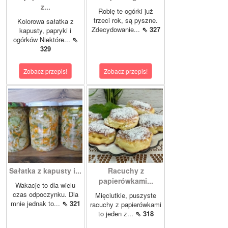
z...
Robię te ogórki już
trzeci rok, są pyszne.
Kolorowa sałatka z
Zdecydowanie...
⇖ 327
kapusty, papryki i
ogórków Niektóre...
⇖
329
Zobacz przepis!
Zobacz przepis!
Sałatka z kapusty i...
Racuchy z
papierówkami...
Wakacje to dla wielu
czas odpoczynku. Dla
Mięciutkie, puszyste
mnie jednak to...
⇖ 321
racuchy z papierówkami
to jeden z...
⇖ 318